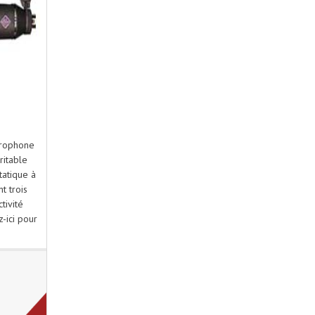
crophone
ritable
tatique à
t trois
tivité
-ici pour