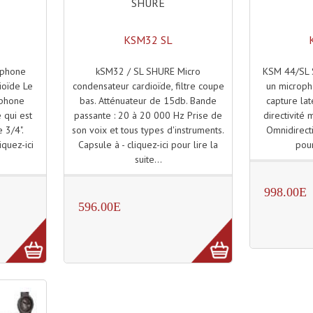
SHURE
KSM32 SL
kSM32 / SL SHURE Micro
KSM 44/SL 
ophone
condensateur cardioïde, filtre coupe
un microph
ioïde Le
bas. Atténuateur de 15db. Bande
capture lat
ophone
passante : 20 à 20 000 Hz Prise de
directivité 
e qui est
son voix et tous types d'instruments.
Omnidirecti
 3/4".
Capsule à - cliquez-ici pour lire la
pour
iquez-ici
suite...
.
998.00E
596.00E