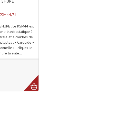
SHURE
KSM44/SL
SHURE : Le KSM44 est
one électrostatique à
érale et à courbes de
multiples : • Cardoïde •
onnelle • - cliquez-ici
 lire la suite...