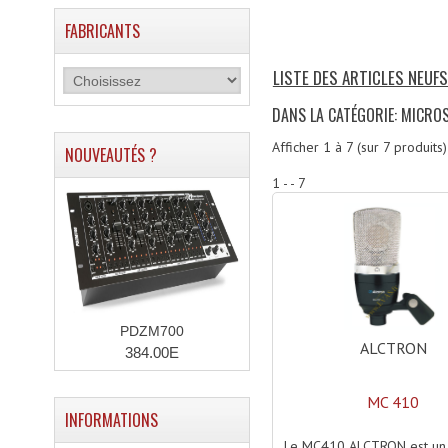
FABRICANTS
LISTE DES ARTICLES NEUF
DANS LA CATÉGORIE: MICRO
Afficher
1
à
7
(sur
7
produits)
NOUVEAUTÉS ?
1 - - 7
PDZM700
ALCTRON
384.00E
MC 410
INFORMATIONS
Le MC410 ALCTRON est un