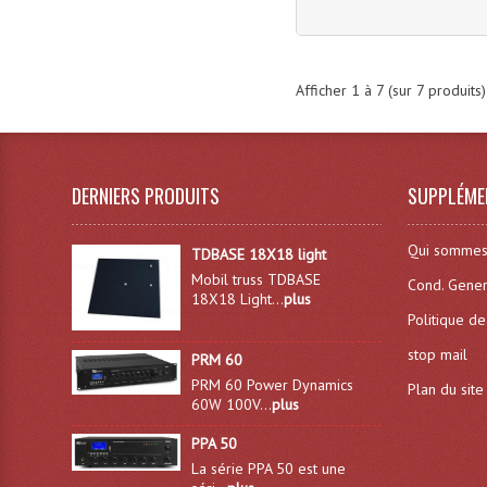
Afficher
1
à
7
(sur
7
produits)
DERNIERS PRODUITS
SUPPLÉME
Qui sommes
TDBASE 18X18 light
Mobil truss TDBASE
Cond. Gener
18X18 Light...
plus
Politique de
stop mail
PRM 60
PRM 60 Power Dynamics
Plan du site
60W 100V...
plus
PPA 50
La série PPA 50 est une