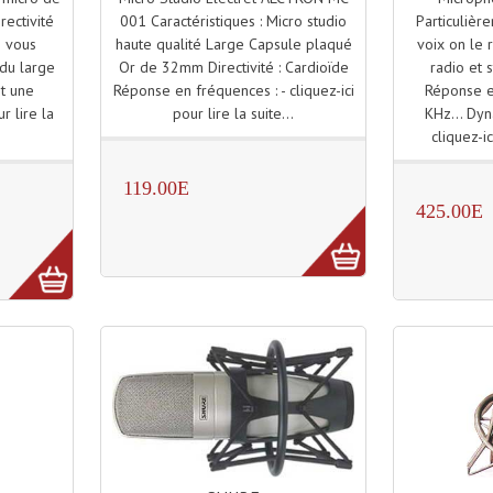
001 Caractéristiques : Micro studio
Particulièr
rectivité
haute qualité Large Capsule plaqué
voix on le
n vous
Or de 32mm Directivité : Cardioïde
radio et 
ndu large
Réponse en fréquences : - cliquez-ici
Réponse e
nt une
pour lire la suite...
KHz... Dyn
r lire la
cliquez-ic
119.00E
425.00E