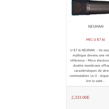
NEUMAN
MIC U 87 AI
U 87 Ai NEUMAN : - Un mi
mythique devenu une vé
référence. - Micro électros
double membrane offran
caractéristiques de direc
commutables. Le U - cliquez
lire la suite...
2,333.00E