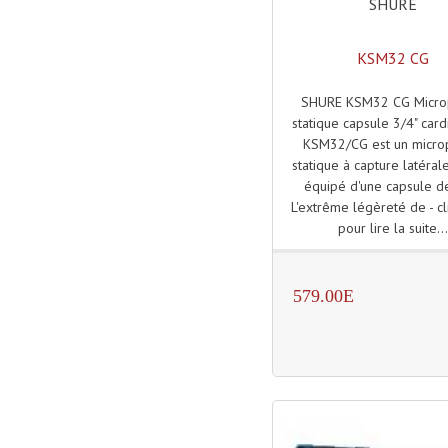
SHURE
KSM32 CG
SHURE KSM32 CG Micr
statique capsule 3/4" card
KSM32/CG est un micr
statique à capture latéral
équipé d'une capsule de
L'extrême légèreté de - cl
pour lire la suite..
579.00E