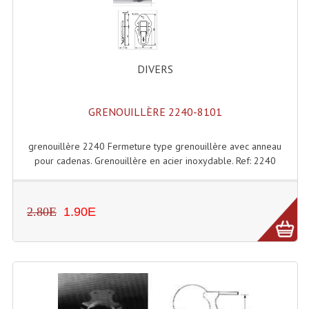
Projecteur Led Sur Batterie
Projecteurs À Leds D'extérieurs
Projecteurs Barres De Leds
DIVERS
Projecteurs Déco À Leds
GRENOUILLÈRE 2240-8101
Projecteurs Leds
Projecteurs Plafonniers Et Encastrés
grenouillère 2240 Fermeture type grenouillère avec anneau
pour cadenas. Grenouillère en acier inoxydable. Ref: 2240
Projecteurs Théâtre Led
Projecteurs Traditionnels
2.80E
1.90E
Projecteurs Cycliodes
Projecteurs Découpes
Projecteurs Par : 16 À 64 Et Autres