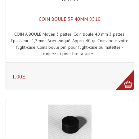
Microphones Scène Et Studio
COIN BOULE 3P 40MM 8510
Microphones Filaires
Micro Sans Fil HF VHF 200MHZ
COIN A BOULE Moyen 3 pattes. Coin boule 40 mm 3 pattes.
Epaisseur : 1,2 mm. Acier zingué. Appro. 40 gr. Coins pour votre
Micro Sans Fil HF UHF 800MHZ
flight-case. Coins boule pm. pour flight-case ou malettes -
cliquez-ici pour lire la suite...
Micros De Studio
Microphones De Surface
1.00E
Multi-Effets, Reverbes Etc...
Peripheriques Traitements Et Accessoires
Portes Voix Mégaphones
Pupitre Pour Discours
Samplers, Échantillonneurs