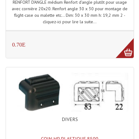
RENFORT D'ANGLE médium Renfort d'angle plutôt pour usage
Enceintes Et Caissons Basses
avec cornière 20x20. Renfort angle 30 x 30 pour montage de
flight-case ou malette etc... Dim: 30 x 30 mm h: 19,2 mm 2 -
Packs Sono
cliquez-ici pour lire la suite...
Enceintes Amplifiées Actives
Enceintes, Système Amplifiés
0.70E
Enceintes Passives Sono
Retours De Scène
Caisson De Basse Amplifié
Caissons De Basses
Enceinte Nomade Bluetooth
Enceintes (Ecoutes De Studio)
DIVERS
Enceintes Autonomes Portables Amplifiées
COIN HP PLASTIQUE 8500