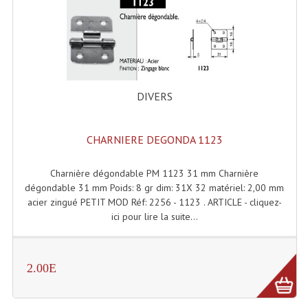
Connectiques, Prises Etc...
Adaptateurs Audio
Divers Bricolage
Divers Bricolage
DIVERS
Haut-Parleurs Origine Sav
CHARNIERE DEGONDA 1123
Membrannes De Haut Parleurs
Charnière dégondable PM 1123 31 mm Charnière
Pieces Détachées Sav
dégondable 31 mm Poids: 8 gr dim: 31X 32 matériel: 2,00 mm
acier zingué PETIT MOD Réf: 2256 - 1123 . ARTICLE - cliquez-
Public-Adress
ici pour lire la suite...
Accessoires Public-Adress L100V
Amplificateurs (L 100v)
2.00E
Enceintes Encastrables Ligne 100V 4-8 Ohm