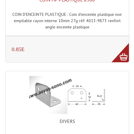
Enceintes Hifi
COIN D'ENCEINTE PLASTIQUE : Coin d'enceinte plastique noir
Enceintes Monitoring
empilable rayon interne 10mm 27g réf: 4013-9873 renfort
angle enceinte plastique
Filtres Actifs, Correcteurs
Haut-Parleurs Moteurs Tweeters Filtres
0.85E
Haut Parleurs Sono
Filtres Passifs
Haut-Parleurs Amplis Guitare
Moteurs Pavillons Pour Enceinte
Tweeters Pour Enceintes
Lecteurs Audio & Sources
DIVERS
Platines Disque Vinyles