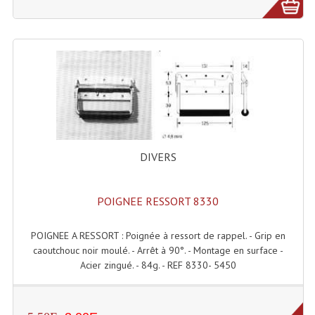
Système Boucle Magnétique
Structures, Pieds, Ponts...
Angle AG20 Structure Contest
Angle AG29 Structure Contest
Angle DECO22Q Structure Contest
DIVERS
Angle DECOTRI Structure Contest
Angle DUO Structure Contest
POIGNEE RESSORT 8330
Angles Structure ASD SX290
POIGNEE A RESSORT : Poignée à ressort de rappel. - Grip en
Angles Structure ASD SZ 290
caoutchouc noir moulé. - Arrêt à 90°. - Montage en surface -
Acier zingué. - 84g. - REF 8330- 5450
Angles Structure Duo290
Angles Structure QUATRO290