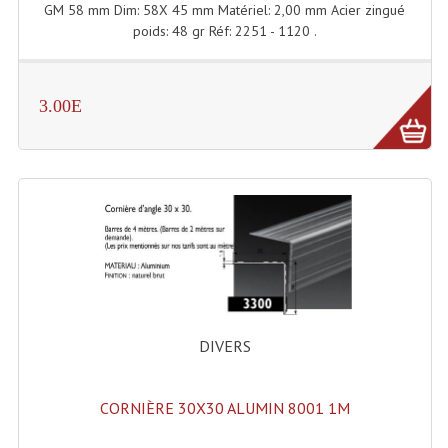
GM 58 mm Dim: 58X 45 mm Matériel: 2,00 mm Acier zingué
poids: 48 gr Réf: 2251 - 1120 .
Machines À Brouillard
Lanceur De Flammes Et Cartouche De Gaz
3.00E
Machine À Etincelles Froides
Machines & Canon À Confettis
Machines À Bulles
Machines À Effet Brouillard
Machines À Fumée Lourde
Machines À Mousse, Neige, Liquides
DIVERS
Liquide À Brouillard
CORNIÈRE 30X30 ALUMIN 8001 1M
Liquide À Bulles
Liquide À Neige