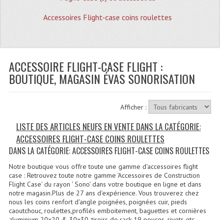
Quoi De Neuf?
Accessoires Flight-case coins roulettes
Promotions
Plan Acces, Horaires.
ACCESSOIRE FLIGHT-CASE FLIGHT :
Location De Matériel
BOUTIQUE, MAGASIN ÉVAS SONORISATION
Le Matériel D´occasion
Recherche Avancée
Afficher :
Recevoir Nos Promotions
LISTE DES ARTICLES NEUFS EN VENTE DANS LA CATÉGORIE:
ACCESSOIRES FLIGHT-CASE COINS ROULETTES
Faire Votre Devis
DANS LA CATÉGORIE: ACCESSOIRES FLIGHT-CASE COINS ROULETTES
CATÉGORIES
Notre boutique vous offre toute une gamme d'accessoires flight
case : Retrouvez toute notre gamme 'Accessoires de Construction
Sonorisation
Flight Case' du rayon ' Sono' dans votre boutique en ligne et dans
notre magasin.Plus de 27 ans d'expérience. Vous trouverez chez
nous les coins renfort d'angle poignées, poignées cuir, pieds
Accessoires Pieds Cellules Diamants
caoutchouc, roulettes,profilés emboitement, baguettes et cornières
aluminium 20x20 & 30x30, tiroirs de rack 19 pouces, rivets etc...