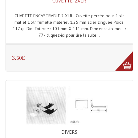
CUVETTE-2XLR
LISTE DU MATERIEL D'OCCASION
PLAN ACCES, LES HORAIRES
CUVETTE ENCASTRABLE 2 XLR - Cuvette percée pour 1 xlr
mal et 1 xlr femelle matériel 1,25 mm acier zinguée Poids:
CRÉER UN COMPTE
117 gr. Dim Externe : 101 mm X 111 mm. Dim: encastrement :
77 - cliquez-ici pour lire la suite...
3.50E
DIVERS