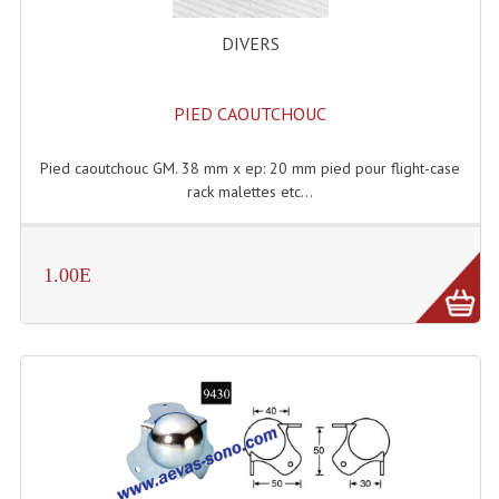
Système Sans Fil In-Ear Monitoring
DIVERS
Table Mixages Et Contrôleurs & Consoles
PIED CAOUTCHOUC
Tables De Mixage DJ
Pied caoutchouc GM. 38 mm x ep: 20 mm pied pour flight-case
Controleurs DJ USB / MP3
rack malettes etc...
Consoles Sono Et Studio
Consoles Numériques
1.00E
Consoles Amplifiées
Lumière
Boules À Facettes
Changeurs De Couleurs
Déco Light