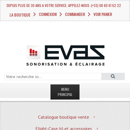
DEPUIS PLUS DE 30 ANS A VOTRE SERVICE. APPELEZ-NOUS :(+33) 06 60 61 62 22
CONNEXION
COMMANDER
VOIR PANIER
LA BOUTIQUE
MENU
PRINCIPAL
LA BOUTIQUE VENTE
Catalogue boutique vente
MAGASIN
Flight-Case (s) et accessoires