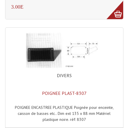
3.00E
Grill Auto-Porté
Monotubes Et Angles 50mm
Pendrillon Et Ossature
Pieds De Levage
Ponts - Portiques
Praticable Et Accessoires
DIVERS
Structure Echelle 290 Asd
Structure Et Angles Quatro Deco
POIGNEE PLAST-8307
Structures
POIGNEE ENCASTREE PLASTIQUE Poignée pour enceinte,
caisson de basses etc.. Dim ext 135 x 88 mm Matériel
Structures Carrées
plastique noire. réf: 8307
Structures, Angles Sd150