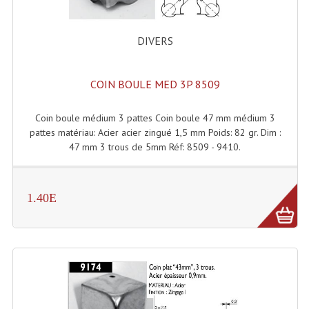
Dispatches
DIVERS
Filtres Et Divers
Flexibles Lumineux Leds
COIN BOULE MED 3P 8509
Guirlandes Lumineuse
Coin boule médium 3 pattes Coin boule 47 mm médium 3
pattes matériau: Acier acier zingué 1,5 mm Poids: 82 gr. Dim :
Gyrophares À Leds
47 mm 3 trous de 5mm Réf: 8509 - 9410.
Lampes Ampoules
Ampoules - Tubes Lumière Noire Black Gun
1.40E
Lampes À Décharges
Lampes De Couleurs
Lampes Dichroique
Lampes Halogenes Divers