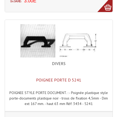
5.50E
3.00E
Angles Structure SC150
Angles Structure SD250
Angles Structure TRIO290
Angles Structure Triodéco
Angles Trio Steel Acier
Cercle Monotube
DIVERS
Cercle Struct Carrée 290
POIGNEE PORTE D 5241
Cercle Struct SCC Carre
Cercle Struct Triangulaire290
POIGNEE STYLE PORTE DOCUMENT. : - Poignée plastique style
porte-documents plastique noir - trous de fixation 4,5mm - Dim
Crochets Et Accessoires
ext 167 mm. - haut 63 mm Réf: 3434 - 5241
Embases Pour Structure