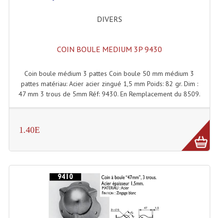
Effets LASERS
DIVERS
Laser Multi-Points
COIN BOULE MEDIUM 3P 9430
Lasers (Effets Volumetriques)
Coin boule médium 3 pattes Coin boule 50 mm médium 3
Lasers D'extérieur Multi-Points
pattes matériau: Acier acier zingué 1,5 mm Poids: 82 gr. Dim :
47 mm 3 trous de 5mm Réf: 9430. En Remplacement du 8509.
Effets Lumineux À Leds
Effets Lumineux, Centre De Piste
1.40E
Effets Lumineux, Effets Disco
Electronique Commande Light
Blocs De Puissance
Chenillards Modulateurs
Consoles Éclairage DMX