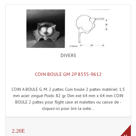
Enceintes Murales (Ligne 100V 16 - 8 Ohm)
Hp À Chambre De Compression
Lecteurs Mp3 Et CDs Sources
Microphone PA & Micro Pupitre
DIVERS
Projecteurs De Son
Sono: Conférences Securité Visite Guidée
COIN BOULE GM 2P 8535-9612
Système D'audio Guide
COIN A BOULE G. M. 2 pattes Coin boule 2 pattes matériel: 1,5
Système D'interprétation Simultanée
mm acier zingué Poids: 82 gr. Dim ext 64 mm x 64 mm COIN
BOULE 2 pattes pour flight case et malettes ou caisse de -
Système De Conférence
cliquez-ici pour lire la suite...
Système Visite Guidée
Sonorisation Securité EN-54
2.20E