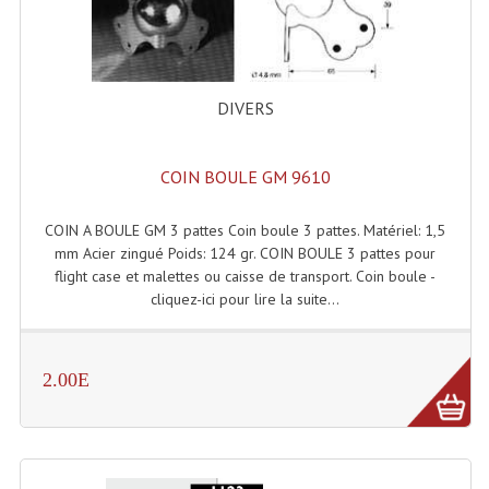
Projecteurs Poursuite
Projecteurs Théatre: Plan Convexe Fresnel
Rampe De Spots
DIVERS
Scanners
COIN BOULE GM 9610
Stroboscopes
COIN A BOULE GM 3 pattes Coin boule 3 pattes. Matériel: 1,5
Câbles, Connectiques.
mm Acier zingué Poids: 124 gr. COIN BOULE 3 pattes pour
flight case et malettes ou caisse de transport. Coin boule -
Câblage Electrique
cliquez-ici pour lire la suite...
Câble Rallonge DMX512 MIDI
Câbles Module, Cables Audio
2.00E
Câble Multi-Paires Audio
Câbles Enceintes