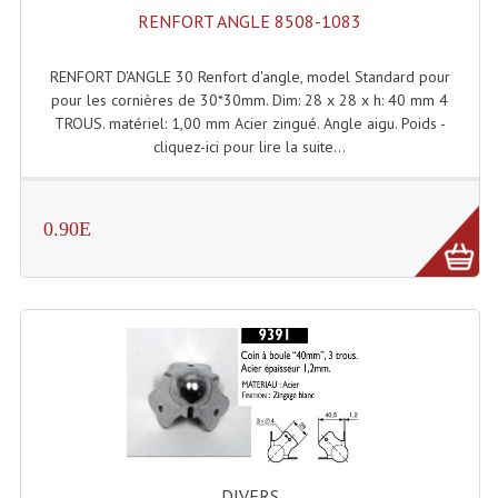
RENFORT ANGLE 8508-1083
Lecteurs Cd À Plats
Lecteurs Cd À Plats Lecteur MP3
RENFORT D'ANGLE 30 Renfort d'angle, model Standard pour
pour les cornières de 30*30mm. Dim: 28 x 28 x h: 40 mm 4
Lecteurs Double Cd Mixage Intégrée
TROUS. matériel: 1,00 mm Acier zingué. Angle aigu. Poids -
cliquez-ici pour lire la suite...
Lecteurs Double Cd MP3
Lecteurs Lasers Simple Et Mp3 (rack 19")
0.90E
Minidisc
Digital Package Et Logiciel
Enregistreur Numérique
Platines Dvd Pour Dj
Platines Cassettes
Limiteur De Niveau Sonore
DIVERS