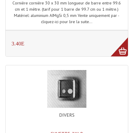
Cornière cornière 30 x 30 mm longueur de barre entre 99.6
cm et 1 mètre. (tarif pour 1 barre de 99.7 cm ou 1 mètre.)
Liquides À Fumée
Matériel: aluminium AIMgSi 0,5 mm Vente uniquement par -
cliquez-ici pour lire la suite...
Liquides À Mousse
Nos Occasions Et Stock B
3.40E
Les Occasions
Notre Stock B
Karaoké Materiel Lecteur Etc...
Matériel Karaoké
Disque DVD
Disque LD (30 Cm.)
DIVERS
TARIF ET CATALOGUE DE LOCATION