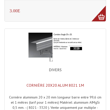
Tour De Travail Et Échafaudage
3.00E
Flight-Case (s) Et Accessoires
Flight Case Plasma Et Écran LCD
Flight Case Régie
Flight Cases Platine Disque. Lecteurs CD
Flight Malettes Consoles T. Mixages
Flight-Case CDs Et Disques Vinyls
DIVERS
Flight-Case Pour Contrôleur DJ
CORNIÈRE 20X20 ALUM 8021 1M
Flight-Case Pour La Lumière
Cornière aluminium 20 x 20 mm longueur barre entre 99,6 cm
Malle Flight Multi-Usage
et 1 mètres (tarif pour 1 mètres) Matériel: aluminium AIMgSi
0,5 mm. - ( 8021 - 3320 ). Vente uniquement par multiple -
Meubles DJ