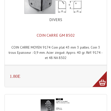
Lampes Leds
DIVERS
Lampes PAR
Lampes Théatre
COIN CARRE GM 8502
Les Packs Light
COIN CARRE MOYEN 9174 Coin plat 43 mm 3 pattes. Coin 3
Lumières Noire
trous Epaisseur : 0,9 mm. Acier zingué. Appro. 40 gr. Réf: 9174 -
et 48 NA 8502
Lyres
Panneaux, Piste Danse À Leds
1.80E
Petit Effets Lumineux
Projecteur De Gobo
Projecteur Extérieur Multifaisceaux