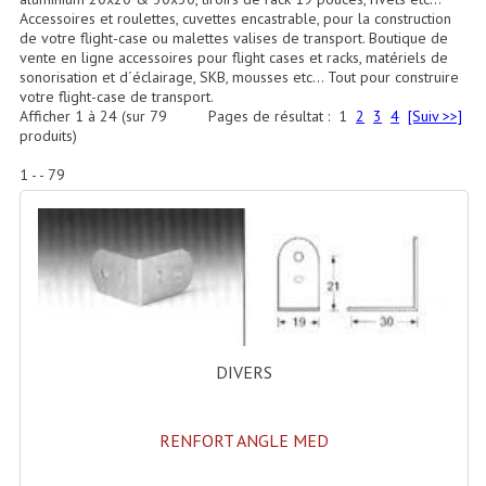
Accessoires Enceintes
Accessoires et roulettes, cuvettes encastrable, pour la construction
de votre flight-case ou malettes valises de transport. Boutique de
Accessoires Micro, Pieds De Régie
vente en ligne accessoires pour flight cases et racks, matériels de
sonorisation et d´éclairage, SKB, mousses etc... Tout pour construire
votre flight-case de transport.
Cellule (s)
Afficher
1
à
24
(sur
79
Pages de résultat :
1
2
3
4
[Suiv >>]
produits)
Diamants
1 - - 79
Pieds D'enceintes
Selecteurs Audio Vidéo
Amplificateurs
Amplificateurs Multi-Canaux
Casques Stéréo
DIVERS
Compresseurs , Limiteurs , Noise Gate
RENFORT ANGLE MED
Egaliseur Egaliseurs