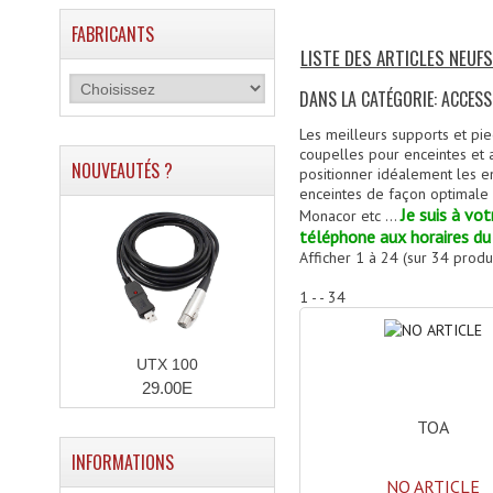
FABRICANTS
LISTE DES ARTICLES NEUF
DANS LA CATÉGORIE: ACCESS
Les meilleurs supports et pi
coupelles pour enceintes et 
NOUVEAUTÉS ?
positionner idéalement les e
enceintes de façon optimale 
Je suis à vo
Monacor etc ...
téléphone aux horaires du
Afficher
1
à
24
(sur
34
produi
1 - - 34
UTX 100
29.00E
TOA
INFORMATIONS
NO ARTICLE