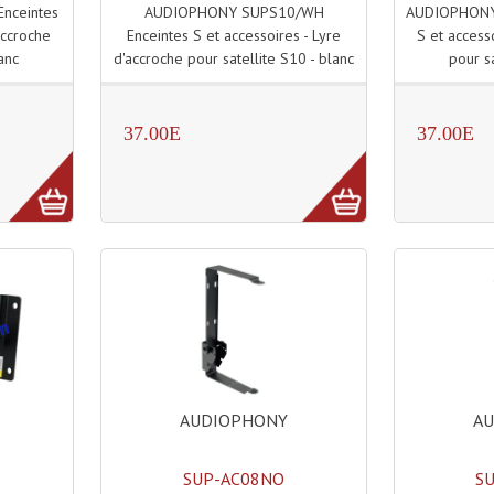
AUDIOPHONY SUPS10/WH
AUDIOPHONY
nceintes
Enceintes S et accessoires - Lyre
S et access
accroche
d'accroche pour satellite S10 - blanc
pour sa
anc
37.00E
37.00E
AUDIOPHONY
A
SUP-AC08NO
S