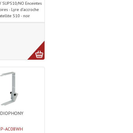
 SUPS10/NO Enceintes
oires - Lyre d'accroche
tellite S10 - noir
UDIOPHONY
UP-AC08WH