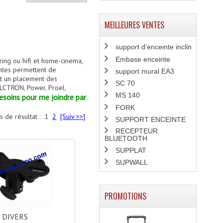
MEILLEURES VENTES
support d'enceinte inclin
Embase enceinte
ring ou hifi et home-cinema,
intes permettent de
support mural EA3
nt un placement des
SC 70
ALCTRON, Power, Proel,
MS 140
besoins pour me joindre par
FORK
s de résultat :
1
2
[Suiv >>]
SUPPORT ENCEINTE
RECEPTEUR
BLUETOOTH
SUPPLAT
SUPWALL
PROMOTIONS
DIVERS