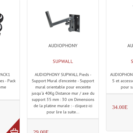
AUDIOPHONY
A
SUPWALL
AUDIOPHONY SUPWALL Pieds -
AUDIOPHONY
PACK1
Support Mural d'enceinte - Support
S et access
es - Pack
mural orientable pour enceinte
pour sa
tème
jusqu’à 40Kg Distance mur / axe du
support 35 mm : 30 cm Dimensions
de la platine murale : - cliquez-ici
34.00E
pour lire la suite...
29.00E