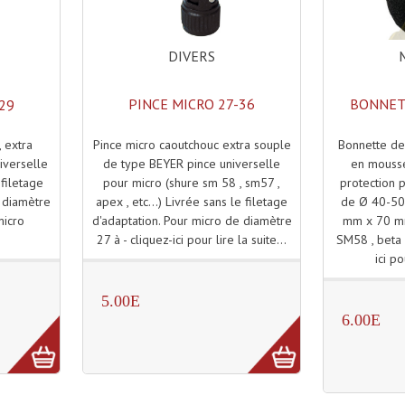
DIVERS
PINCE MICRO 27-36
BONNET
29
Pince micro caoutchouc extra souple
Bonnette de
, extra
de type BEYER pince universelle
en mousse
iverselle
pour micro (shure sm 58 , sm57 ,
protection 
 filetage
apex , etc...) Livrée sans le filetage
de Ø 40-50
e diamètre
d'adaptation. Pour micro de diamètre
mm x 70 mm
micro
27 à - cliquez-ici pour lire la suite...
SM58 , beta 
ici po
5.00E
6.00E