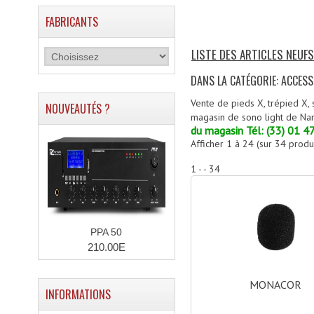
FABRICANTS
LISTE DES ARTICLES NEUFS
DANS LA CATÉGORIE: ACCESS
Vente de pieds X, trépied X, 
NOUVEAUTÉS ?
magasin de sono light de Na
du magasin Tél: (33) 01 4
Afficher
1
à
24
(sur
34
produi
1 - - 34
PPA 50
210.00E
MONACOR
INFORMATIONS