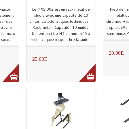
Le MXS 002 est un rack métal de
Pied de mi
onacor
studio avec une capacité de 10
métalliq
ialement
unités. Caractéristiques techniques : -
chromée Haut
sur des
Rack métal - Capacité : 10 unités-
replié : 895
Accroche
Dimension ( L x H ) en mm : 545 x
sans pince. 
nce micro
535- - cliquez-ici pour lire la suite...
 suite...
29.00E
25.00E