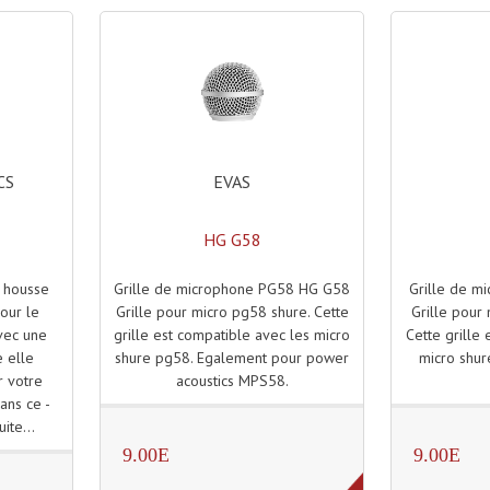
EVAS
CS
HG G58
Grille de microphone PG58 HG G58
Grille de m
 housse
Grille pour micro pg58 shure. Cette
Grille pour
our le
grille est compatible avec les micro
Cette grille
vec une
shure pg58. Egalement pour power
micro shur
e elle
acoustics MPS58.
r votre
ans ce -
uite...
9.00E
9.00E