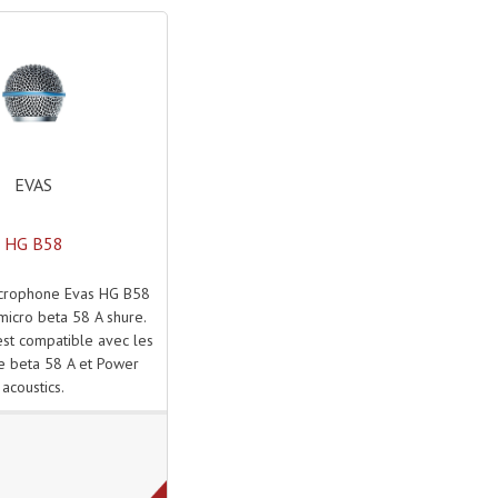
EVAS
HG B58
icrophone Evas HG B58
 micro beta 58 A shure.
 est compatible avec les
e beta 58 A et Power
acoustics.