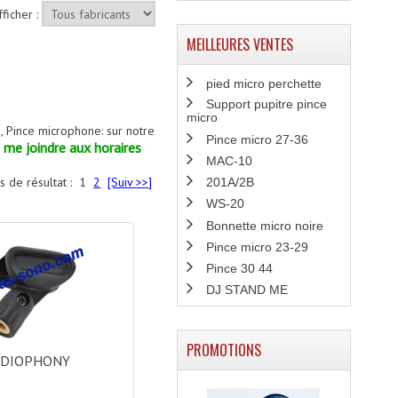
fficher :
MEILLEURES VENTES
pied micro perchette
Support pupitre pince
micro
e, Pince microphone: sur notre
Pince micro 27-36
z me joindre aux horaires
MAC-10
s de résultat :
1
2
[Suiv >>]
201A/2B
WS-20
Bonnette micro noire
Pince micro 23-29
Pince 30 44
DJ STAND ME
PROMOTIONS
UDIOPHONY