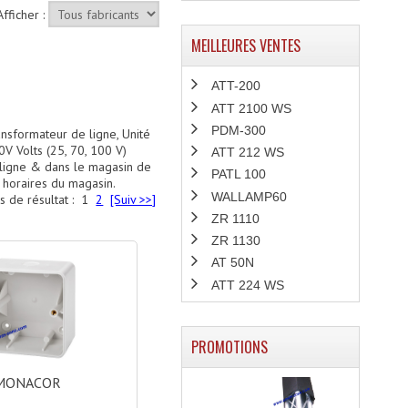
Afficher :
MEILLEURES VENTES
ATT-200
ATT 2100 WS
PDM-300
ansformateur de ligne, Unité
V Volts (25, 70, 100 V)
ATT 212 WS
 ligne & dans le magasin de
PATL 100
 horaires du magasin.
WALLAMP60
s de résultat :
1
2
[Suiv >>]
ZR 1110
ZR 1130
AT 50N
ATT 224 WS
PROMOTIONS
MONACOR