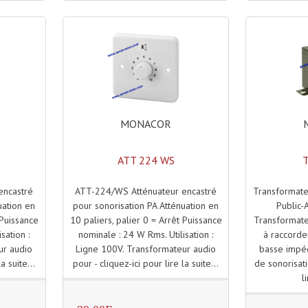
MONACOR
ATT 224 WS
ATT-224/WS Atténuateur encastré
Transformat
encastré
pour sonorisation PA Atténuation en
Public-
uation en
10 paliers, palier 0 = Arrêt Puissance
Transformate
 Puissance
nominale : 24 W Rms. Utilisation :
à raccorde
sation :
Ligne 100V. Transformateur audio
basse impé
ur audio
pour - cliquez-ici pour lire la suite...
de sonorisati
a suite...
l