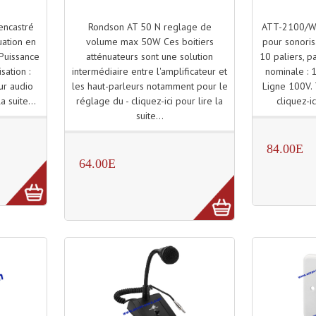
Rondson AT 50 N reglage de
ATT-2100/WS
encastré
volume max 50W Ces boitiers
pour sonoris
uation en
atténuateurs sont une solution
10 paliers, p
 Puissance
intermédiaire entre l'amplificateur et
nominale : 1
sation :
les haut-parleurs notamment pour le
Ligne 100V. 
ur audio
réglage du - cliquez-ici pour lire la
cliquez-ic
a suite...
suite...
84.00E
64.00E