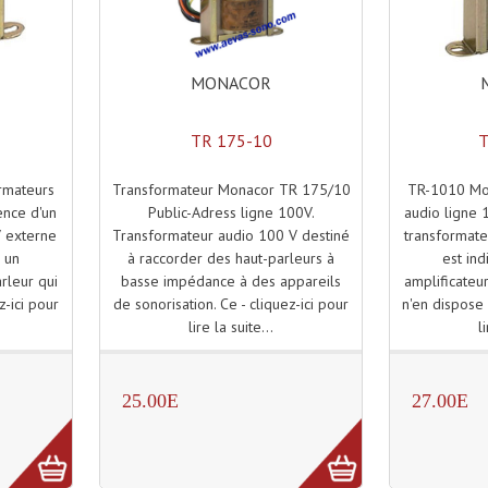
MONACOR
TR 175-10
T
Transformateur Monacor TR 175/10
TR-1010 Mon
rmateurs
Public-Adress ligne 100V.
audio ligne 
ence d'un
Transformateur audio 100 V destiné
transformate
V externe
à raccorder des haut-parleurs à
est ind
 un
basse impédance à des appareils
amplificateu
rleur qui
de sonorisation. Ce - cliquez-ici pour
n'en dispose 
z-ici pour
lire la suite...
l
25.00E
27.00E