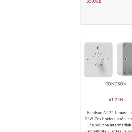
35.00E
RONDSON
AT 24N
Rondson AT 24 N puissa
24W. Ces boitiers atténuat
une solution intermédiair
l'amplificateur et les haut