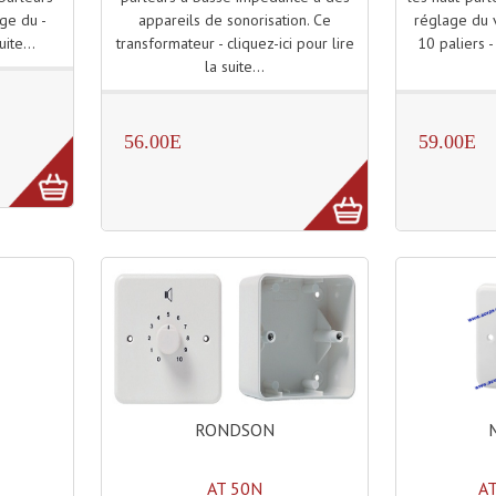
appareils de sonorisation. Ce
réglage du 
ge du -
transformateur - cliquez-ici pour lire
10 paliers -
uite...
la suite...
56.00E
59.00E
RONDSON
AT 50N
A