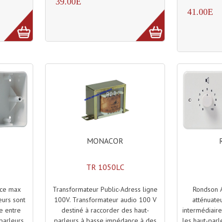
39.00E
41.00E
MONACOR
TR 1050LC
Transformateur Public-Adress ligne
Rondson A
nce max
100V. Transformateur audio 100 V
atténuate
eurs sont
destiné à raccorder des haut-
intermédiaire
e entre
parleurs à basse impédance à des
les haut-par
-parleurs