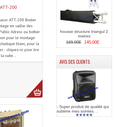
ATT-200
nacor ATT-200 Boitier
tage en saillie des
housse structure triangul 2
Public Adress ou boîtier
metres
tion pour le montage
169.00E
145.00E
plastique blanc, pour la
c - cliquez-ici pour lire
la suite...
AVIS DES CLIENTS
- Super produit de qualité qui
sublime mes soirées. ..