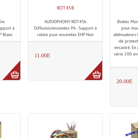
ROT45B
AUDIOPHONY ROT45b
Boitier Mo
5w
Diffusion/enceintes PA - Support à
pour mon
upport à
rotule pour enceintes EHP Noir
atténuateurs 
P Blanc
de protec
encastré. En 
série 200 ave
11.00E
20.00E