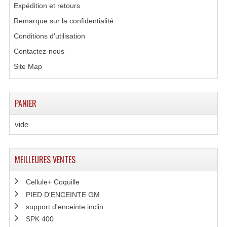
Expédition et retours
Microphones Scène Et Studio
Remarque sur la confidentialité
Microphones Filaires
Conditions d'utilisation
Contactez-nous
Micro Sans Fil HF VHF 200MHZ
Site Map
Micro Sans Fil HF UHF 800MHZ
Micros De Studio
PANIER
Microphones De Surface
vide
Multi-Effets, Reverbes Etc...
MEILLEURES VENTES
Peripheriques Traitements Et Accessoires
Portes Voix Mégaphones
Cellule+ Coquille
PIED D'ENCEINTE GM
Pupitre Pour Discours
support d'enceinte inclin
SPK 400
Samplers, Échantillonneurs