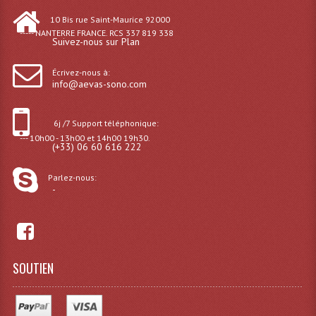
10 Bis rue Saint-Maurice 92000
Lampes Leds
----- NANTERRE FRANCE. RCS 337 819 338
Suivez-nous sur Plan
Lampes PAR
Écrivez-nous à:
info@aevas-sono.com
Lampes Théatre
Les Packs Light
6j /7 Support téléphonique:
--- 10h00 - 13h00 et 14h00 19h30.
Lumières Noire
(+33) 06 60 616 222
Lyres
Parlez-nous:
-
Panneaux, Piste Danse À Leds
Petit Effets Lumineux
Projecteur De Gobo
SOUTIEN
Projecteur Extérieur Multifaisceaux