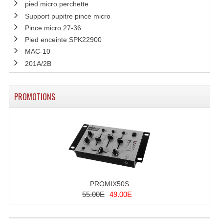
pied micro perchette
Système Sans Fil In-Ear Monitoring
Support pupitre pince micro
Pince micro 27-36
Table Mixages Et Contrôleurs & Consoles
Pied enceinte SPK22900
MAC-10
Tables De Mixage DJ
201A/2B
Controleurs DJ USB / MP3
Consoles Sono Et Studio
PROMOTIONS
Consoles Numériques
Consoles Amplifiées
Lumière
Boules À Facettes
PROMIX50S
55.00E
49.00E
Changeurs De Couleurs
Déco Light