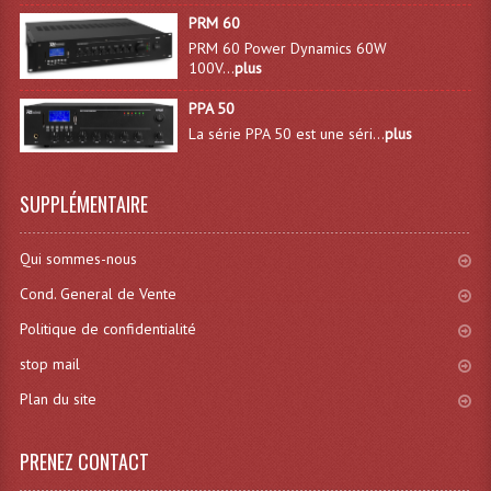
PRM 60
Dispatches
PRM 60 Power Dynamics 60W
100V...
plus
Filtres Et Divers
PPA 50
Flexibles Lumineux Leds
La série PPA 50 est une séri...
plus
Guirlandes Lumineuse
SUPPLÉMENTAIRE
Gyrophares À Leds
Qui sommes-nous
Lampes Ampoules
Cond. General de Vente
Ampoules - Tubes Lumière Noire Black Gun
Politique de confidentialité
Lampes À Décharges
stop mail
Plan du site
Lampes De Couleurs
Lampes Dichroique
PRENEZ CONTACT
Lampes Halogenes Divers