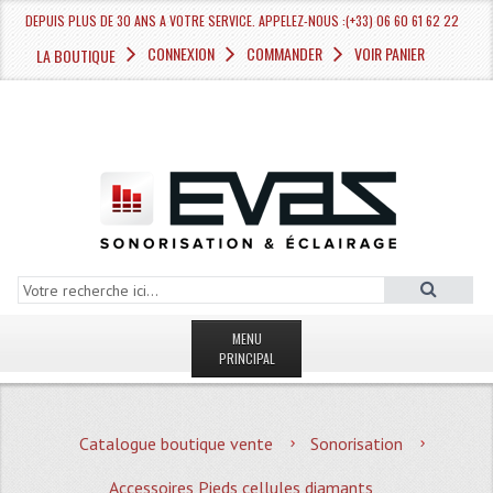
DEPUIS PLUS DE 30 ANS A VOTRE SERVICE. APPELEZ-NOUS :(+33) 06 60 61 62 22
CONNEXION
COMMANDER
VOIR PANIER
LA BOUTIQUE
MENU
PRINCIPAL
LA BOUTIQUE VENTE
Catalogue boutique vente
Sonorisation
MAGASIN
Accessoires Pieds cellules diamants