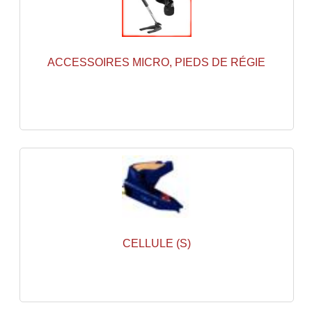
Accessoires Enceintes
Accessoires Micro, Pieds De Régie
ACCESSOIRES MICRO, PIEDS DE RÉGIE
Cellule (s)
Diamants
Pieds D'enceintes
Selecteurs Audio Vidéo
Amplificateurs
Amplificateurs Multi-Canaux
Casques Stéréo
CELLULE (S)
Compresseurs , Limiteurs , Noise Gate
Egaliseur Egaliseurs