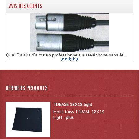
AVIS DES CLIENTS
Effets LASERS
Laser Multi-Points
Lasers (Effets Volumetriques)
Lasers D'extérieur Multi-Points
Quel Plaisirs d'avoir un professionnels au téléphone sans êt ..
Effets Lumineux À Leds
Effets Lumineux, Centre De Piste
DERNIERS PRODUITS
Effets Lumineux, Effets Disco
Electronique Commande Light
TDBASE 18X18 light
Mobil truss TDBASE 18X18
Blocs De Puissance
Light...
plus
Chenillards Modulateurs
Consoles Éclairage DMX