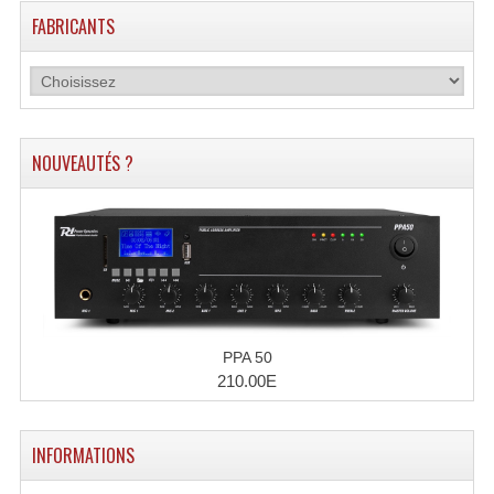
FABRICANTS
Lecteurs Cd À Plats
Lecteurs Cd À Plats Lecteur MP3
Lecteurs Double Cd Mixage Intégrée
Lecteurs Double Cd MP3
NOUVEAUTÉS ?
Lecteurs Lasers Simple Et Mp3 (rack 19")
Minidisc
Digital Package Et Logiciel
Enregistreur Numérique
PPA 50
210.00E
Platines Dvd Pour Dj
Platines Cassettes
INFORMATIONS
Limiteur De Niveau Sonore