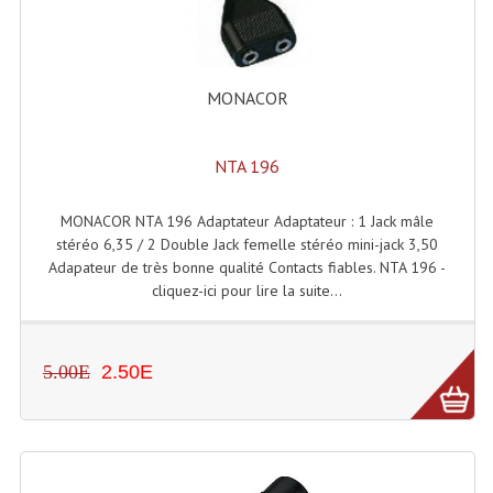
Enceintes Hifi
Enceintes Monitoring
MONACOR
Filtres Actifs, Correcteurs
Haut-Parleurs Moteurs Tweeters Filtres
NTA 196
Haut Parleurs Sono
MONACOR NTA 196 Adaptateur Adaptateur : 1 Jack mâle
stéréo 6,35 / 2 Double Jack femelle stéréo mini-jack 3,50
Filtres Passifs
Adapateur de très bonne qualité Contacts fiables. NTA 196 -
Haut-Parleurs Amplis Guitare
cliquez-ici pour lire la suite...
Moteurs Pavillons Pour Enceinte
5.00E
2.50E
Tweeters Pour Enceintes
Lecteurs Audio & Sources
Platines Disque Vinyles