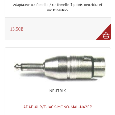
Adaptateur xlr femelle / xlr femelle 3 points, neutrick. ref
Grill Auto-Porté
na3ff neutrick
Monotubes Et Angles 50mm
Pendrillon Et Ossature
13.50E
Pieds De Levage
Ponts - Portiques
Praticable Et Accessoires
Structure Echelle 290 Asd
Structure Et Angles Quatro Deco
NEUTRIK
Structures
Structures Carrées
ADAP-XLR/F-JACK-MONO-MAL-NA2FP
Structures, Angles Sd150