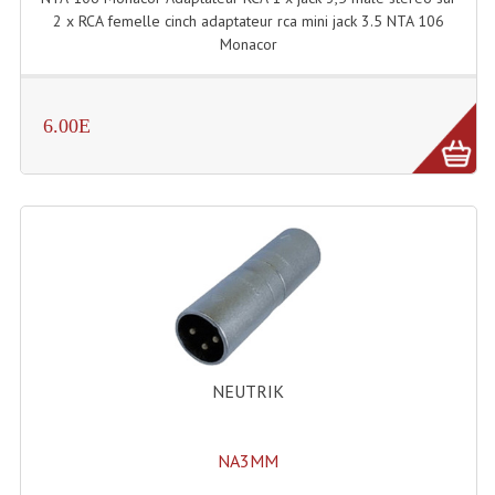
2 x RCA femelle cinch adaptateur rca mini jack 3.5 NTA 106
Système Boucle Magnétique
Monacor
Structures, Pieds, Ponts...
Angle AG20 Structure Contest
6.00E
Angle AG29 Structure Contest
Angle DECO22Q Structure Contest
Angle DECOTRI Structure Contest
Angle DUO Structure Contest
Angles Structure ASD SX290
Angles Structure ASD SZ 290
NEUTRIK
Angles Structure Duo290
NA3MM
Angles Structure QUATRO290