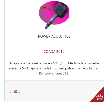
Microphones Scène Et Studio
Microphones Filaires
Micro Sans Fil HF VHF 200MHZ
Micro Sans Fil HF UHF 800MHZ
POWER ACOUSTICS
Micros De Studio
COADA 2012
Microphones De Surface
Adaptateur : Jack mâle stéréo 6,35 / Double Mini Jack femelle
Multi-Effets, Reverbes Etc...
stéréo 3.5 - Adapateur de très bonne qualité - contacts fiables.
Ref: power con2012.
Peripheriques Traitements Et Accessoires
Portes Voix Mégaphones
2.50E
Pupitre Pour Discours
Samplers, Échantillonneurs