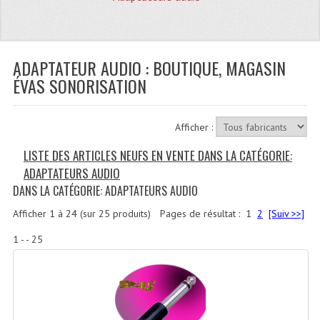
Quoi De Neuf?
Promotions
Plan Acces, Horaires.
ADAPTATEUR AUDIO : BOUTIQUE, MAGASIN
ÉVAS SONORISATION
Location De Matériel
Le Matériel D´occasion
Afficher :
Recherche Avancée
LISTE DES ARTICLES NEUFS EN VENTE DANS LA CATÉGORIE:
ADAPTATEURS AUDIO
Recevoir Nos Promotions
DANS LA CATÉGORIE: ADAPTATEURS AUDIO
Faire Votre Devis
Afficher
1
à
24
(sur
25
produits)
Pages de résultat :
1
2
[Suiv >>]
CATÉGORIES
1 - - 25
Sonorisation
Accessoires Pieds Cellules Diamants