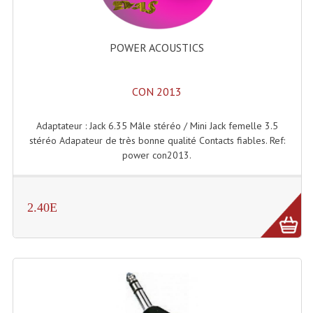
Enceintes Et Caissons Basses
Packs Sono
POWER ACOUSTICS
Enceintes Amplifiées Actives
CON 2013
Enceintes, Système Amplifiés
Enceintes Passives Sono
Adaptateur : Jack 6.35 Mâle stéréo / Mini Jack femelle 3.5
stéréo Adapateur de très bonne qualité Contacts fiables. Ref:
Retours De Scène
power con2013.
Caisson De Basse Amplifié
2.40E
Caissons De Basses
Enceinte Nomade Bluetooth
Enceintes (Ecoutes De Studio)
Enceintes Autonomes Portables Amplifiées