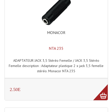
Lecteurs Cd À Plats
Lecteurs Cd À Plats Lecteur MP3
Lecteurs Double Cd Mixage Intégrée
MONACOR
Lecteurs Double Cd MP3
Lecteurs Lasers Simple Et Mp3 (rack 19")
NTA 235
Minidisc
ADAPTATEUR JACK 3,5 Stéréo Femelle / JACK 3,5 Stéréo
Femelle description : Adaptateur plastique 2 x jack 3,5 femelle
Digital Package Et Logiciel
stéréo. Monacor NTA 235
Enregistreur Numérique
Platines Dvd Pour Dj
2.50E
Platines Cassettes
Limiteur De Niveau Sonore