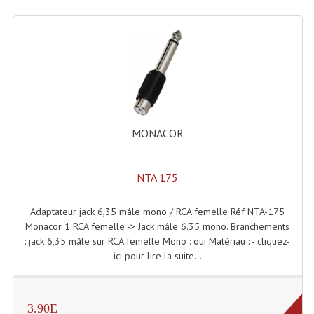
Dispatches
Filtres Et Divers
Flexibles Lumineux Leds
Guirlandes Lumineuse
MONACOR
Gyrophares À Leds
Lampes Ampoules
NTA 175
Ampoules - Tubes Lumière Noire Black Gun
Adaptateur jack 6,35 mâle mono / RCA femelle Réf NTA-175
Monacor 1 RCA femelle -> Jack mâle 6.35 mono. Branchements
Lampes À Décharges
: jack 6,35 mâle sur RCA femelle Mono : oui Matériau : - cliquez-
ici pour lire la suite...
Lampes De Couleurs
Lampes Dichroique
3.90E
Lampes Halogenes Divers