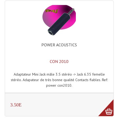
Effets LASERS
Laser Multi-Points
Lasers (Effets Volumetriques)
Lasers D'extérieur Multi-Points
POWER ACOUSTICS
Effets Lumineux À Leds
CON 2010
Effets Lumineux, Centre De Piste
Effets Lumineux, Effets Disco
Adaptateur Mini Jack mâle 3.5 stéréo -> Jack 6.35 femelle
stéréo. Adapateur de très bonne qualité Contacts fiables. Ref:
Electronique Commande Light
power con2010.
Blocs De Puissance
3.50E
Chenillards Modulateurs
Consoles Éclairage DMX