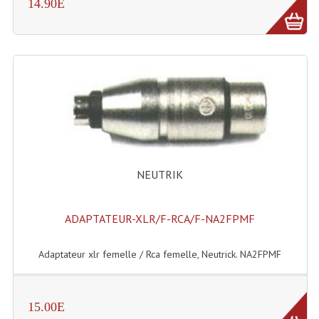
LISTE DU MATERIEL D'OCCASION
14.90E
PLAN ACCES, LES HORAIRES
CRÉER UN COMPTE
NEUTRIK
ADAPTATEUR-XLR/F-RCA/F-NA2FPMF
Adaptateur xlr femelle / Rca femelle, Neutrick. NA2FPMF
15.00E