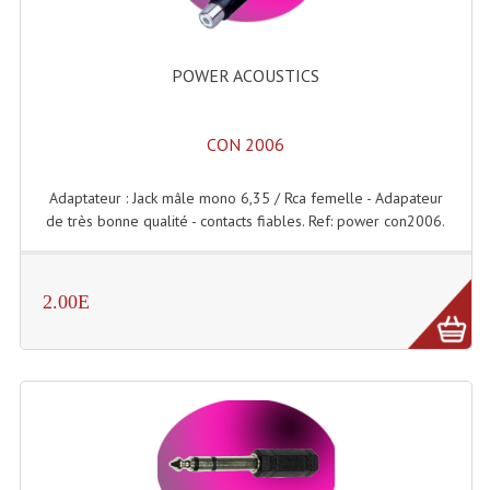
Accessoires Enceintes
Accessoires Micro, Pieds De Régie
POWER ACOUSTICS
Cellule (s)
CON 2006
Diamants
Pieds D'enceintes
Adaptateur : Jack mâle mono 6,35 / Rca femelle - Adapateur
de très bonne qualité - contacts fiables. Ref: power con2006.
Selecteurs Audio Vidéo
Amplificateurs
2.00E
Amplificateurs Multi-Canaux
Casques Stéréo
Compresseurs , Limiteurs , Noise Gate
Egaliseur Egaliseurs