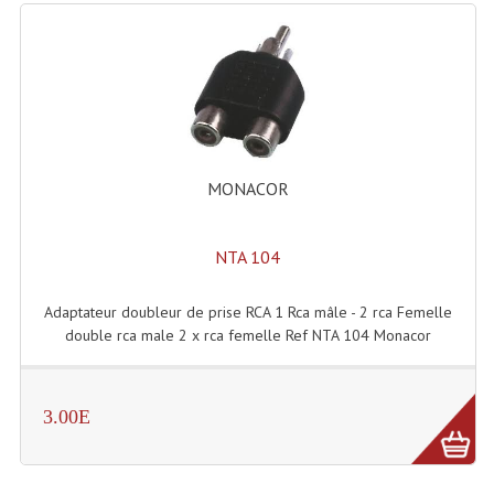
Système Sans Fil In-Ear Monitoring
Table Mixages Et Contrôleurs & Consoles
Tables De Mixage DJ
Controleurs DJ USB / MP3
MONACOR
Consoles Sono Et Studio
NTA 104
Consoles Numériques
Consoles Amplifiées
Adaptateur doubleur de prise RCA 1 Rca mâle - 2 rca Femelle
double rca male 2 x rca femelle Ref NTA 104 Monacor
Lumière
Boules À Facettes
3.00E
Changeurs De Couleurs
Déco Light