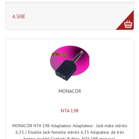
Projecteurs Poursuite
Projecteurs Théatre: Plan Convexe Fresnel
4.50E
Rampe De Spots
Scanners
Stroboscopes
Câbles, Connectiques.
Câblage Electrique
MONACOR
Câble Rallonge DMX512 MIDI
Câbles Module, Cables Audio
NTA 198
Câble Multi-Paires Audio
MONACOR NTA 198 Adaptateur Adaptateur : Jack mâle stéréo
Câbles Enceintes
6,35 / Double Jack femelle stéréo 6,35 Adapateur de très
bonne qualité Contacts fiables. NTA 198 monacor.