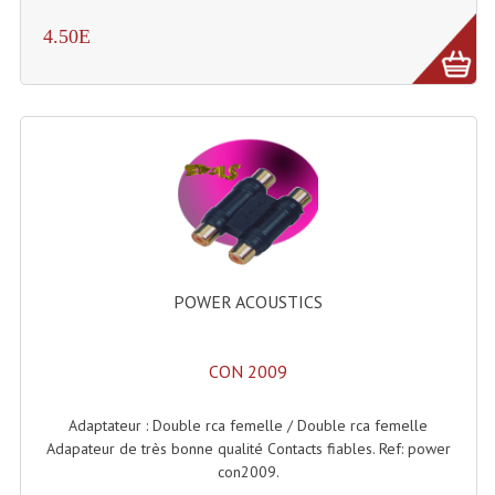
Projecteur Led Sur Batterie
4.50E
Projecteurs À Leds D'extérieurs
Projecteurs Barres De Leds
Projecteurs Déco À Leds
Projecteurs Leds
Projecteurs Plafonniers Et Encastrés
Projecteurs Théâtre Led
POWER ACOUSTICS
Projecteurs Traditionnels
Projecteurs Cycliodes
CON 2009
Projecteurs Découpes
Adaptateur : Double rca femelle / Double rca femelle
Adapateur de très bonne qualité Contacts fiables. Ref: power
Projecteurs Par : 16 À 64 Et Autres
con2009.