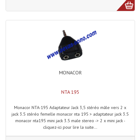
Lampes Leds
Lampes PAR
Lampes Théatre
Les Packs Light
Lumières Noire
MONACOR
Lyres
Panneaux, Piste Danse À Leds
NTA 195
Petit Effets Lumineux
Monacor NTA-195 Adaptateur Jack 3,5 stéréo mâle vers 2 x
jack 3.5 stéréo femelle monacor nta 195 > adaptateur jack 3.5
Projecteur De Gobo
monacor nta195 mini jack 3.5 male stereo -> 2 x mini jack -
cliquez-ici pour lire la suite...
Projecteur Extérieur Multifaisceaux