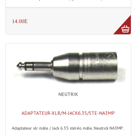
Rack 19" PRO Betonex
14.00E
Rack 19" Standard Betonex
Sac Trolley De Transport
Sacs & Housses De Transport
Valises Pour Clavier
Rack 19 Pouces Multiplis
Accessoires Flight-Case Coins Roulettes
NEUTRIK
Rack 19" STYLE VSR (capot En L)
Machines À Effets Fumées, Mousses, Liquid
ADAPTATEUR-XLR/M-JACK6.35/STE-NA3MP
Machines À Fumées
Adaptateur xlr mâle / Jack 6.35 stéréo mâle, Neutrick NA3MP .
Effets Projection Et Jet De CO2