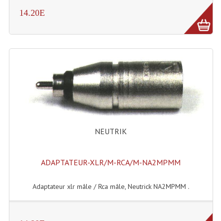
14.20E
Liquides À Fumée
Liquides À Mousse
Nos Occasions Et Stock B
Les Occasions
Notre Stock B
Karaoké Materiel Lecteur Etc...
NEUTRIK
Matériel Karaoké
ADAPTATEUR-XLR/M-RCA/M-NA2MPMM
Disque DVD
Disque LD (30 Cm.)
Adaptateur xlr mâle / Rca mâle, Neutrick NA2MPMM .
TARIF ET CATALOGUE DE LOCATION