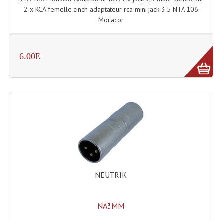
2 x RCA femelle cinch adaptateur rca mini jack 3.5 NTA 106
Système Boucle Magnétique
Monacor
Structures, Pieds, Ponts...
Angle AG20 Structure Contest
6.00E
Angle AG29 Structure Contest
Angle DECO22Q Structure Contest
Angle DECOTRI Structure Contest
Angle DUO Structure Contest
Angles Structure ASD SX290
Angles Structure ASD SZ 290
NEUTRIK
Angles Structure Duo290
NA3MM
Angles Structure QUATRO290