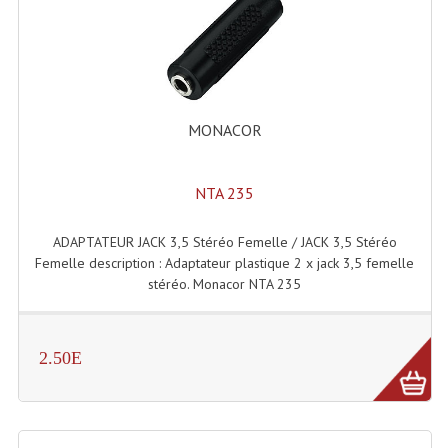
Lecteurs Cd À Plats
Lecteurs Cd À Plats Lecteur MP3
Lecteurs Double Cd Mixage Intégrée
MONACOR
Lecteurs Double Cd MP3
Lecteurs Lasers Simple Et Mp3 (rack 19")
NTA 235
Minidisc
ADAPTATEUR JACK 3,5 Stéréo Femelle / JACK 3,5 Stéréo
Femelle description : Adaptateur plastique 2 x jack 3,5 femelle
Digital Package Et Logiciel
stéréo. Monacor NTA 235
Enregistreur Numérique
Platines Dvd Pour Dj
2.50E
Platines Cassettes
Limiteur De Niveau Sonore