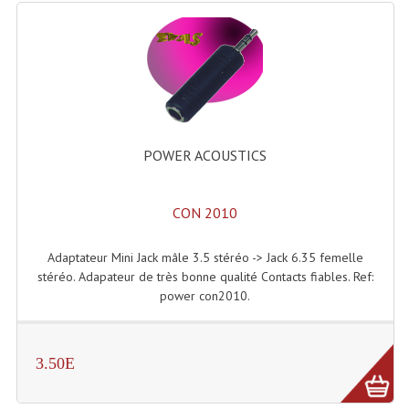
Effets LASERS
Laser Multi-Points
Lasers (Effets Volumetriques)
Lasers D'extérieur Multi-Points
POWER ACOUSTICS
Effets Lumineux À Leds
CON 2010
Effets Lumineux, Centre De Piste
Effets Lumineux, Effets Disco
Adaptateur Mini Jack mâle 3.5 stéréo -> Jack 6.35 femelle
stéréo. Adapateur de très bonne qualité Contacts fiables. Ref:
Electronique Commande Light
power con2010.
Blocs De Puissance
3.50E
Chenillards Modulateurs
Consoles Éclairage DMX