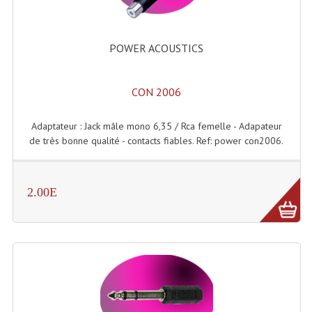
Accessoires Enceintes
Accessoires Micro, Pieds De Régie
POWER ACOUSTICS
Cellule (s)
CON 2006
Diamants
Pieds D'enceintes
Adaptateur : Jack mâle mono 6,35 / Rca femelle - Adapateur
de très bonne qualité - contacts fiables. Ref: power con2006.
Selecteurs Audio Vidéo
Amplificateurs
2.00E
Amplificateurs Multi-Canaux
Casques Stéréo
Compresseurs , Limiteurs , Noise Gate
Egaliseur Egaliseurs