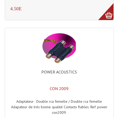
Projecteur Led Sur Batterie
4.50E
Projecteurs À Leds D'extérieurs
Projecteurs Barres De Leds
Projecteurs Déco À Leds
Projecteurs Leds
Projecteurs Plafonniers Et Encastrés
Projecteurs Théâtre Led
POWER ACOUSTICS
Projecteurs Traditionnels
Projecteurs Cycliodes
CON 2009
Projecteurs Découpes
Adaptateur : Double rca femelle / Double rca femelle
Adapateur de très bonne qualité Contacts fiables. Ref: power
Projecteurs Par : 16 À 64 Et Autres
con2009.