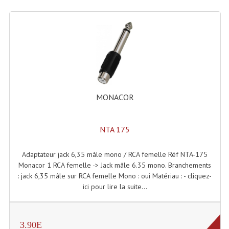
Dispatches
Filtres Et Divers
Flexibles Lumineux Leds
Guirlandes Lumineuse
MONACOR
Gyrophares À Leds
Lampes Ampoules
NTA 175
Ampoules - Tubes Lumière Noire Black Gun
Adaptateur jack 6,35 mâle mono / RCA femelle Réf NTA-175
Monacor 1 RCA femelle -> Jack mâle 6.35 mono. Branchements
Lampes À Décharges
: jack 6,35 mâle sur RCA femelle Mono : oui Matériau : - cliquez-
ici pour lire la suite...
Lampes De Couleurs
Lampes Dichroique
3.90E
Lampes Halogenes Divers