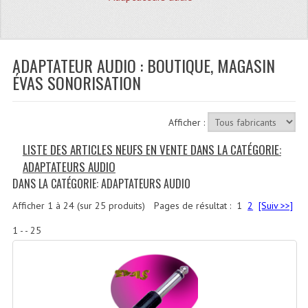
Quoi De Neuf?
Promotions
Plan Acces, Horaires.
ADAPTATEUR AUDIO : BOUTIQUE, MAGASIN
ÉVAS SONORISATION
Location De Matériel
Le Matériel D´occasion
Afficher :
Recherche Avancée
LISTE DES ARTICLES NEUFS EN VENTE DANS LA CATÉGORIE:
ADAPTATEURS AUDIO
Recevoir Nos Promotions
DANS LA CATÉGORIE: ADAPTATEURS AUDIO
Faire Votre Devis
Afficher
1
à
24
(sur
25
produits)
Pages de résultat :
1
2
[Suiv >>]
CATÉGORIES
1 - - 25
Sonorisation
Accessoires Pieds Cellules Diamants