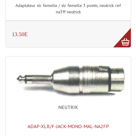
Adaptateur xlr femelle / xlr femelle 3 points, neutrick. ref
Grill Auto-Porté
na3ff neutrick
Monotubes Et Angles 50mm
Pendrillon Et Ossature
13.50E
Pieds De Levage
Ponts - Portiques
Praticable Et Accessoires
Structure Echelle 290 Asd
Structure Et Angles Quatro Deco
NEUTRIK
Structures
Structures Carrées
ADAP-XLR/F-JACK-MONO-MAL-NA2FP
Structures, Angles Sd150