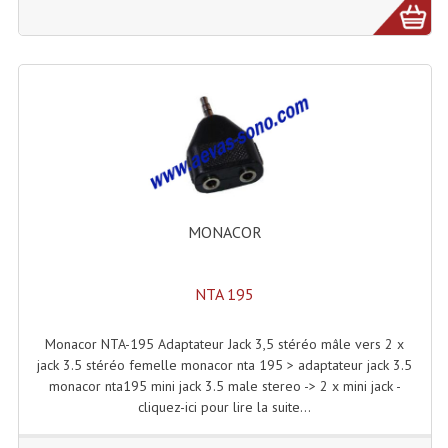
Lampes Leds
Lampes PAR
Lampes Théatre
Les Packs Light
Lumières Noire
MONACOR
Lyres
Panneaux, Piste Danse À Leds
NTA 195
Petit Effets Lumineux
Monacor NTA-195 Adaptateur Jack 3,5 stéréo mâle vers 2 x
jack 3.5 stéréo femelle monacor nta 195 > adaptateur jack 3.5
Projecteur De Gobo
monacor nta195 mini jack 3.5 male stereo -> 2 x mini jack -
cliquez-ici pour lire la suite...
Projecteur Extérieur Multifaisceaux