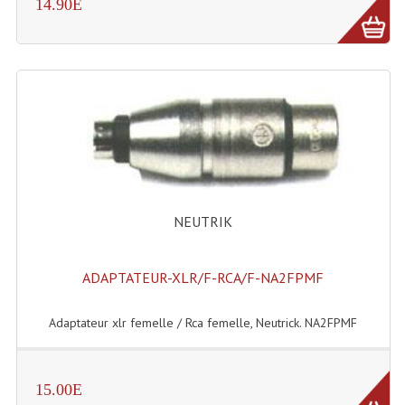
LISTE DU MATERIEL D'OCCASION
14.90E
PLAN ACCES, LES HORAIRES
CRÉER UN COMPTE
NEUTRIK
ADAPTATEUR-XLR/F-RCA/F-NA2FPMF
Adaptateur xlr femelle / Rca femelle, Neutrick. NA2FPMF
15.00E