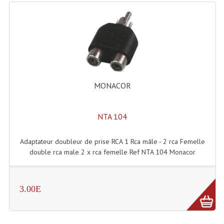
Système Sans Fil In-Ear Monitoring
Table Mixages Et Contrôleurs & Consoles
Tables De Mixage DJ
Controleurs DJ USB / MP3
MONACOR
Consoles Sono Et Studio
NTA 104
Consoles Numériques
Consoles Amplifiées
Adaptateur doubleur de prise RCA 1 Rca mâle - 2 rca Femelle
double rca male 2 x rca femelle Ref NTA 104 Monacor
Lumière
Boules À Facettes
3.00E
Changeurs De Couleurs
Déco Light