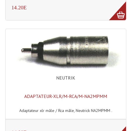
14.20E
Liquides À Fumée
Liquides À Mousse
Nos Occasions Et Stock B
Les Occasions
Notre Stock B
Karaoké Materiel Lecteur Etc...
NEUTRIK
Matériel Karaoké
ADAPTATEUR-XLR/M-RCA/M-NA2MPMM
Disque DVD
Disque LD (30 Cm.)
Adaptateur xlr mâle / Rca mâle, Neutrick NA2MPMM .
TARIF ET CATALOGUE DE LOCATION