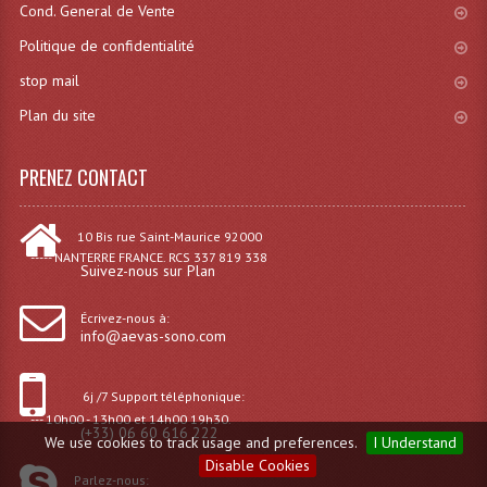
Cond. General de Vente
Politique de confidentialité
stop mail
Plan du site
PRENEZ CONTACT
10 Bis rue Saint-Maurice 92000
----- NANTERRE FRANCE. RCS 337 819 338
Suivez-nous sur Plan
Écrivez-nous à:
info@aevas-sono.com
6j /7 Support téléphonique:
--- 10h00 - 13h00 et 14h00 19h30.
(+33) 06 60 616 222
We use cookies to track usage and preferences.
I Understand
Disable Cookies
Parlez-nous: