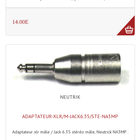
Rack 19" PRO Betonex
14.00E
Rack 19" Standard Betonex
Sac Trolley De Transport
Sacs & Housses De Transport
Valises Pour Clavier
Rack 19 Pouces Multiplis
Accessoires Flight-Case Coins Roulettes
NEUTRIK
Rack 19" STYLE VSR (capot En L)
Machines À Effets Fumées, Mousses, Liquid
ADAPTATEUR-XLR/M-JACK6.35/STE-NA3MP
Machines À Fumées
Adaptateur xlr mâle / Jack 6.35 stéréo mâle, Neutrick NA3MP .
Effets Projection Et Jet De CO2