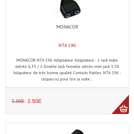
Enceintes Hifi
Enceintes Monitoring
MONACOR
Filtres Actifs, Correcteurs
Haut-Parleurs Moteurs Tweeters Filtres
NTA 196
Haut Parleurs Sono
MONACOR NTA 196 Adaptateur Adaptateur : 1 Jack mâle
stéréo 6,35 / 2 Double Jack femelle stéréo mini-jack 3,50
Filtres Passifs
Adapateur de très bonne qualité Contacts fiables. NTA 196 -
Haut-Parleurs Amplis Guitare
cliquez-ici pour lire la suite...
Moteurs Pavillons Pour Enceinte
5.00E
2.50E
Tweeters Pour Enceintes
Lecteurs Audio & Sources
Platines Disque Vinyles