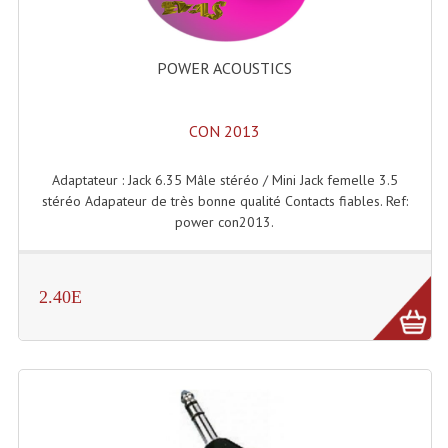
Enceintes Et Caissons Basses
Packs Sono
POWER ACOUSTICS
Enceintes Amplifiées Actives
CON 2013
Enceintes, Système Amplifiés
Enceintes Passives Sono
Adaptateur : Jack 6.35 Mâle stéréo / Mini Jack femelle 3.5
stéréo Adapateur de très bonne qualité Contacts fiables. Ref:
Retours De Scène
power con2013.
Caisson De Basse Amplifié
2.40E
Caissons De Basses
Enceinte Nomade Bluetooth
Enceintes (Ecoutes De Studio)
Enceintes Autonomes Portables Amplifiées