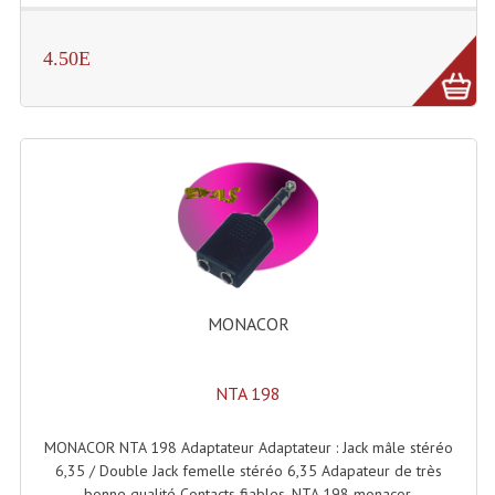
Projecteurs Poursuite
Projecteurs Théatre: Plan Convexe Fresnel
4.50E
Rampe De Spots
Scanners
Stroboscopes
Câbles, Connectiques.
Câblage Electrique
MONACOR
Câble Rallonge DMX512 MIDI
Câbles Module, Cables Audio
NTA 198
Câble Multi-Paires Audio
MONACOR NTA 198 Adaptateur Adaptateur : Jack mâle stéréo
Câbles Enceintes
6,35 / Double Jack femelle stéréo 6,35 Adapateur de très
bonne qualité Contacts fiables. NTA 198 monacor.