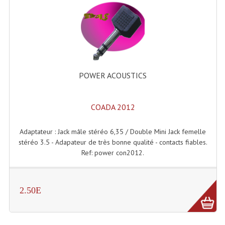
Microphones Scène Et Studio
Microphones Filaires
Micro Sans Fil HF VHF 200MHZ
Micro Sans Fil HF UHF 800MHZ
POWER ACOUSTICS
Micros De Studio
COADA 2012
Microphones De Surface
Adaptateur : Jack mâle stéréo 6,35 / Double Mini Jack femelle
Multi-Effets, Reverbes Etc...
stéréo 3.5 - Adapateur de très bonne qualité - contacts fiables.
Ref: power con2012.
Peripheriques Traitements Et Accessoires
Portes Voix Mégaphones
2.50E
Pupitre Pour Discours
Samplers, Échantillonneurs