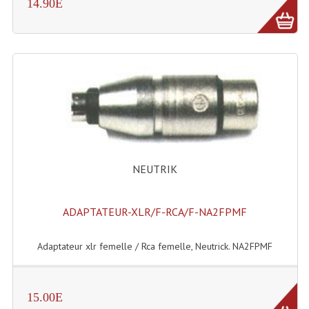
LISTE DU MATERIEL D'OCCASION
14.90E
PLAN ACCES, LES HORAIRES
CRÉER UN COMPTE
NEUTRIK
ADAPTATEUR-XLR/F-RCA/F-NA2FPMF
Adaptateur xlr femelle / Rca femelle, Neutrick. NA2FPMF
15.00E