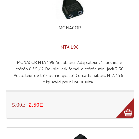
Enceintes Hifi
Enceintes Monitoring
MONACOR
Filtres Actifs, Correcteurs
Haut-Parleurs Moteurs Tweeters Filtres
NTA 196
Haut Parleurs Sono
MONACOR NTA 196 Adaptateur Adaptateur : 1 Jack mâle
stéréo 6,35 / 2 Double Jack femelle stéréo mini-jack 3,50
Filtres Passifs
Adapateur de très bonne qualité Contacts fiables. NTA 196 -
Haut-Parleurs Amplis Guitare
cliquez-ici pour lire la suite...
Moteurs Pavillons Pour Enceinte
5.00E
2.50E
Tweeters Pour Enceintes
Lecteurs Audio & Sources
Platines Disque Vinyles