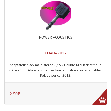
Microphones Scène Et Studio
Microphones Filaires
Micro Sans Fil HF VHF 200MHZ
Micro Sans Fil HF UHF 800MHZ
POWER ACOUSTICS
Micros De Studio
COADA 2012
Microphones De Surface
Adaptateur : Jack mâle stéréo 6,35 / Double Mini Jack femelle
Multi-Effets, Reverbes Etc...
stéréo 3.5 - Adapateur de très bonne qualité - contacts fiables.
Ref: power con2012.
Peripheriques Traitements Et Accessoires
Portes Voix Mégaphones
2.50E
Pupitre Pour Discours
Samplers, Échantillonneurs