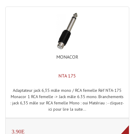
Dispatches
Filtres Et Divers
Flexibles Lumineux Leds
Guirlandes Lumineuse
MONACOR
Gyrophares À Leds
Lampes Ampoules
NTA 175
Ampoules - Tubes Lumière Noire Black Gun
Adaptateur jack 6,35 mâle mono / RCA femelle Réf NTA-175
Monacor 1 RCA femelle -> Jack mâle 6.35 mono. Branchements
Lampes À Décharges
: jack 6,35 mâle sur RCA femelle Mono : oui Matériau : - cliquez-
ici pour lire la suite...
Lampes De Couleurs
Lampes Dichroique
3.90E
Lampes Halogenes Divers