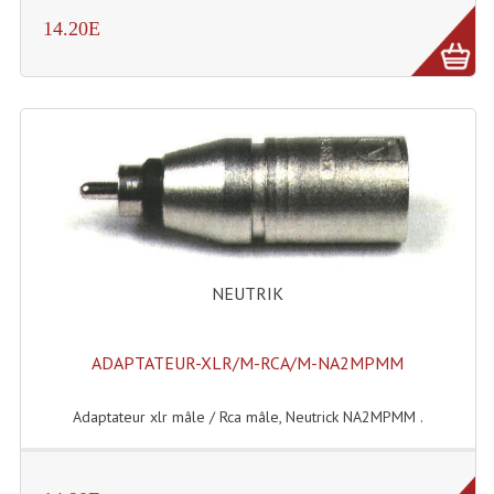
14.20E
Liquides À Fumée
Liquides À Mousse
Nos Occasions Et Stock B
Les Occasions
Notre Stock B
Karaoké Materiel Lecteur Etc...
NEUTRIK
Matériel Karaoké
ADAPTATEUR-XLR/M-RCA/M-NA2MPMM
Disque DVD
Disque LD (30 Cm.)
Adaptateur xlr mâle / Rca mâle, Neutrick NA2MPMM .
TARIF ET CATALOGUE DE LOCATION