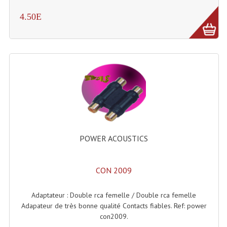
Projecteur Led Sur Batterie
4.50E
Projecteurs À Leds D'extérieurs
Projecteurs Barres De Leds
Projecteurs Déco À Leds
Projecteurs Leds
Projecteurs Plafonniers Et Encastrés
Projecteurs Théâtre Led
POWER ACOUSTICS
Projecteurs Traditionnels
Projecteurs Cycliodes
CON 2009
Projecteurs Découpes
Adaptateur : Double rca femelle / Double rca femelle
Adapateur de très bonne qualité Contacts fiables. Ref: power
Projecteurs Par : 16 À 64 Et Autres
con2009.