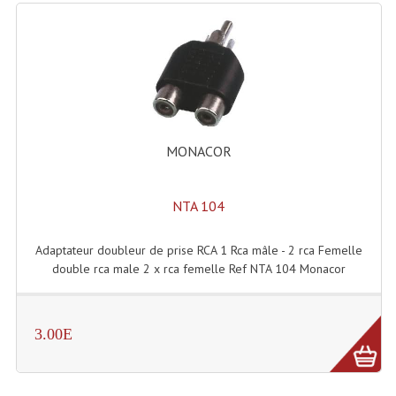
Système Sans Fil In-Ear Monitoring
Table Mixages Et Contrôleurs & Consoles
Tables De Mixage DJ
Controleurs DJ USB / MP3
MONACOR
Consoles Sono Et Studio
NTA 104
Consoles Numériques
Consoles Amplifiées
Adaptateur doubleur de prise RCA 1 Rca mâle - 2 rca Femelle
double rca male 2 x rca femelle Ref NTA 104 Monacor
Lumière
Boules À Facettes
3.00E
Changeurs De Couleurs
Déco Light