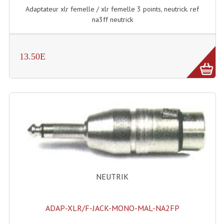
Adaptateur xlr femelle / xlr femelle 3 points, neutrick. ref
Grill Auto-Porté
na3ff neutrick
Monotubes Et Angles 50mm
Pendrillon Et Ossature
13.50E
Pieds De Levage
Ponts - Portiques
Praticable Et Accessoires
Structure Echelle 290 Asd
Structure Et Angles Quatro Deco
NEUTRIK
Structures
Structures Carrées
ADAP-XLR/F-JACK-MONO-MAL-NA2FP
Structures, Angles Sd150