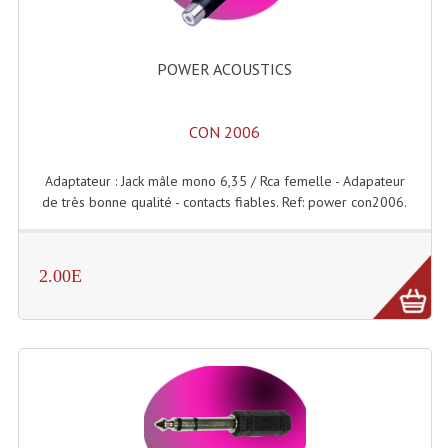
Accessoires Enceintes
Accessoires Micro, Pieds De Régie
POWER ACOUSTICS
Cellule (s)
CON 2006
Diamants
Pieds D'enceintes
Adaptateur : Jack mâle mono 6,35 / Rca femelle - Adapateur
de très bonne qualité - contacts fiables. Ref: power con2006.
Selecteurs Audio Vidéo
Amplificateurs
2.00E
Amplificateurs Multi-Canaux
Casques Stéréo
Compresseurs , Limiteurs , Noise Gate
Egaliseur Egaliseurs