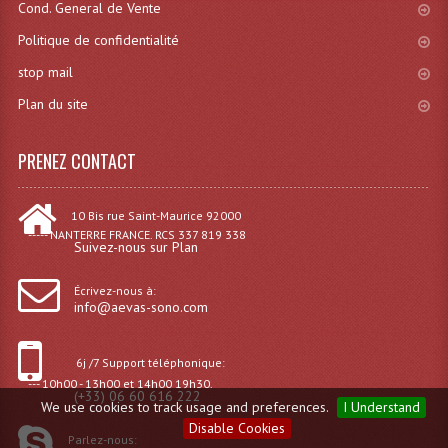
Cond. General de Vente
Politique de confidentialité
stop mail
Plan du site
PRENEZ CONTACT
10 Bis rue Saint-Maurice 92000
----- NANTERRE FRANCE. RCS 337 819 338
Suivez-nous sur Plan
Écrivez-nous à:
info@aevas-sono.com
6j /7 Support téléphonique:
--- 10h00 - 13h00 et 14h00 19h30.
(+33) 06 60 616 222
We use cookies to track usage and preferences.
I Understand
Disable Cookies
Parlez-nous: