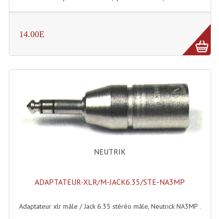
Rack 19" PRO Betonex
14.00E
Rack 19" Standard Betonex
Sac Trolley De Transport
Sacs & Housses De Transport
Valises Pour Clavier
Rack 19 Pouces Multiplis
Accessoires Flight-Case Coins Roulettes
NEUTRIK
Rack 19" STYLE VSR (capot En L)
Machines À Effets Fumées, Mousses, Liquid
ADAPTATEUR-XLR/M-JACK6.35/STE-NA3MP
Machines À Fumées
Adaptateur xlr mâle / Jack 6.35 stéréo mâle, Neutrick NA3MP .
Effets Projection Et Jet De CO2