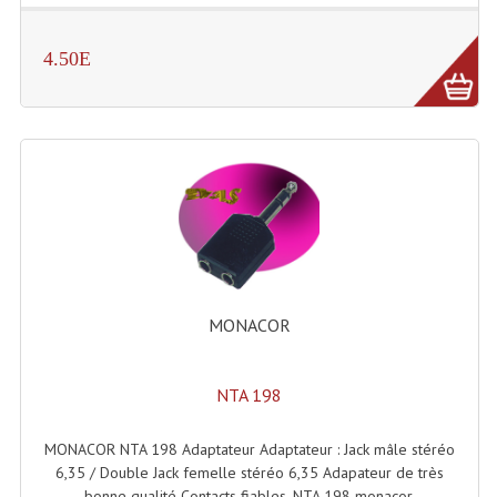
Projecteurs Poursuite
Projecteurs Théatre: Plan Convexe Fresnel
4.50E
Rampe De Spots
Scanners
Stroboscopes
Câbles, Connectiques.
Câblage Electrique
MONACOR
Câble Rallonge DMX512 MIDI
Câbles Module, Cables Audio
NTA 198
Câble Multi-Paires Audio
MONACOR NTA 198 Adaptateur Adaptateur : Jack mâle stéréo
Câbles Enceintes
6,35 / Double Jack femelle stéréo 6,35 Adapateur de très
bonne qualité Contacts fiables. NTA 198 monacor.