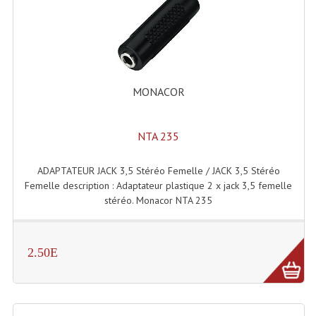
Lecteurs Cd À Plats
Lecteurs Cd À Plats Lecteur MP3
Lecteurs Double Cd Mixage Intégrée
MONACOR
Lecteurs Double Cd MP3
Lecteurs Lasers Simple Et Mp3 (rack 19")
NTA 235
Minidisc
ADAPTATEUR JACK 3,5 Stéréo Femelle / JACK 3,5 Stéréo
Femelle description : Adaptateur plastique 2 x jack 3,5 femelle
Digital Package Et Logiciel
stéréo. Monacor NTA 235
Enregistreur Numérique
Platines Dvd Pour Dj
2.50E
Platines Cassettes
Limiteur De Niveau Sonore