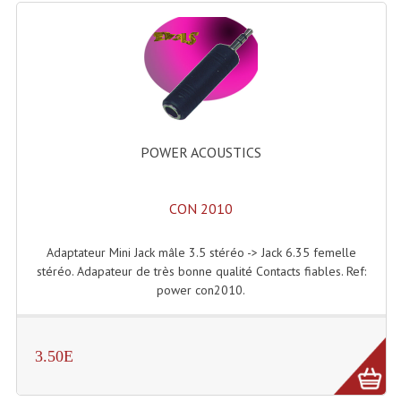
Effets LASERS
Laser Multi-Points
Lasers (Effets Volumetriques)
Lasers D'extérieur Multi-Points
POWER ACOUSTICS
Effets Lumineux À Leds
CON 2010
Effets Lumineux, Centre De Piste
Effets Lumineux, Effets Disco
Adaptateur Mini Jack mâle 3.5 stéréo -> Jack 6.35 femelle
stéréo. Adapateur de très bonne qualité Contacts fiables. Ref:
Electronique Commande Light
power con2010.
Blocs De Puissance
3.50E
Chenillards Modulateurs
Consoles Éclairage DMX