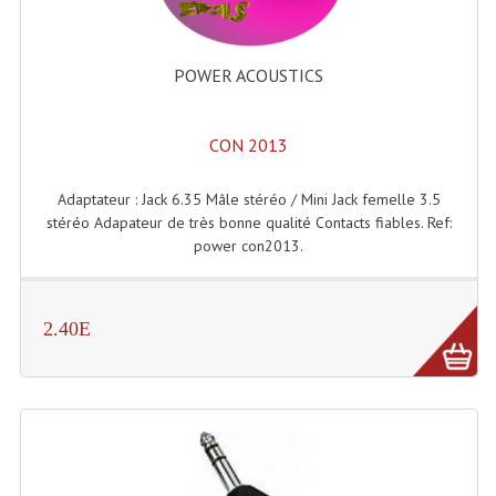
Enceintes Et Caissons Basses
Packs Sono
POWER ACOUSTICS
Enceintes Amplifiées Actives
CON 2013
Enceintes, Système Amplifiés
Enceintes Passives Sono
Adaptateur : Jack 6.35 Mâle stéréo / Mini Jack femelle 3.5
stéréo Adapateur de très bonne qualité Contacts fiables. Ref:
Retours De Scène
power con2013.
Caisson De Basse Amplifié
2.40E
Caissons De Basses
Enceinte Nomade Bluetooth
Enceintes (Ecoutes De Studio)
Enceintes Autonomes Portables Amplifiées