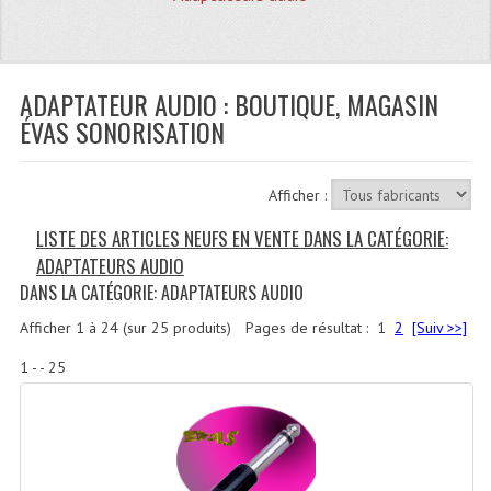
Quoi De Neuf?
Promotions
Plan Acces, Horaires.
ADAPTATEUR AUDIO : BOUTIQUE, MAGASIN
ÉVAS SONORISATION
Location De Matériel
Le Matériel D´occasion
Afficher :
Recherche Avancée
LISTE DES ARTICLES NEUFS EN VENTE DANS LA CATÉGORIE:
ADAPTATEURS AUDIO
Recevoir Nos Promotions
DANS LA CATÉGORIE: ADAPTATEURS AUDIO
Faire Votre Devis
Afficher
1
à
24
(sur
25
produits)
Pages de résultat :
1
2
[Suiv >>]
CATÉGORIES
1 - - 25
Sonorisation
Accessoires Pieds Cellules Diamants