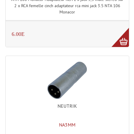
2 x RCA femelle cinch adaptateur rca mini jack 3.5 NTA 106
Système Boucle Magnétique
Monacor
Structures, Pieds, Ponts...
Angle AG20 Structure Contest
6.00E
Angle AG29 Structure Contest
Angle DECO22Q Structure Contest
Angle DECOTRI Structure Contest
Angle DUO Structure Contest
Angles Structure ASD SX290
Angles Structure ASD SZ 290
NEUTRIK
Angles Structure Duo290
NA3MM
Angles Structure QUATRO290