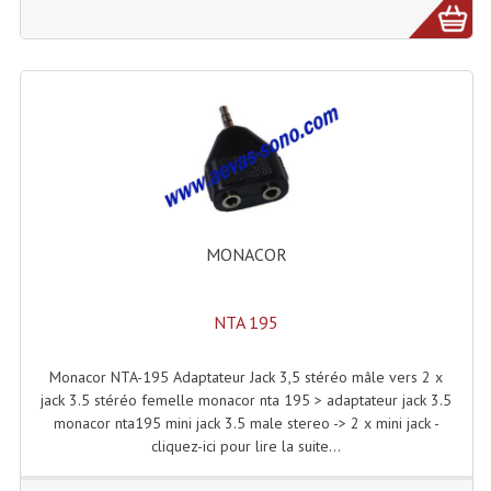
Lampes Leds
Lampes PAR
Lampes Théatre
Les Packs Light
Lumières Noire
MONACOR
Lyres
Panneaux, Piste Danse À Leds
NTA 195
Petit Effets Lumineux
Monacor NTA-195 Adaptateur Jack 3,5 stéréo mâle vers 2 x
jack 3.5 stéréo femelle monacor nta 195 > adaptateur jack 3.5
Projecteur De Gobo
monacor nta195 mini jack 3.5 male stereo -> 2 x mini jack -
cliquez-ici pour lire la suite...
Projecteur Extérieur Multifaisceaux