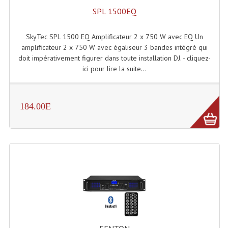
Système Boucle Magnétique
SPL 1500EQ
Structures, Pieds, Ponts...
SkyTec SPL 1500 EQ Amplificateur 2 x 750 W avec EQ Un
amplificateur 2 x 750 W avec égaliseur 3 bandes intégré qui
Angle AG20 Structure Contest
doit impérativement figurer dans toute installation DJ. - cliquez-
ici pour lire la suite...
Angle AG29 Structure Contest
Angle DECO22Q Structure Contest
184.00E
Angle DECOTRI Structure Contest
Angle DUO Structure Contest
Angles Structure ASD SX290
Angles Structure ASD SZ 290
Angles Structure Duo290
Angles Structure QUATRO290