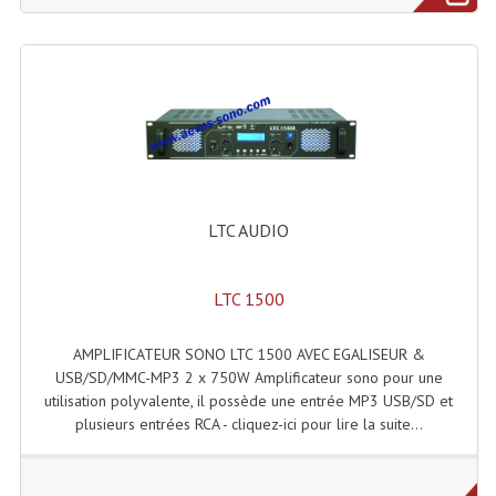
Liquides À Fumée
Liquides À Mousse
Nos Occasions Et Stock B
Les Occasions
LTC AUDIO
Notre Stock B
Karaoké Materiel Lecteur Etc...
LTC 1500
Matériel Karaoké
AMPLIFICATEUR SONO LTC 1500 AVEC EGALISEUR &
Disque DVD
USB/SD/MMC-MP3 2 x 750W Amplificateur sono pour une
utilisation polyvalente, il possède une entrée MP3 USB/SD et
Disque LD (30 Cm.)
plusieurs entrées RCA - cliquez-ici pour lire la suite...
TARIF ET CATALOGUE DE LOCATION