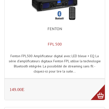
Système Sans Fil In-Ear Monitoring
Table Mixages Et Contrôleurs & Consoles
Tables De Mixage DJ
FENTON
Controleurs DJ USB / MP3
FPL 500
Consoles Sono Et Studio
Fenton FPL500 Amplificateur digital avec LED bleue + EQ La
Consoles Numériques
série d'amplificateurs digitaux Fenton FPL utilise la technologie
Bluetooth intégrée. La possibilité de streaming sans fil -
Consoles Amplifiées
cliquez-ici pour lire la suite...
Lumière
Boules À Facettes
149.00E
Changeurs De Couleurs
Déco Light