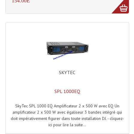
154.00E
Lampes Leds
Lampes PAR
Lampes Théatre
Les Packs Light
Lumières Noire
SKYTEC
Lyres
Panneaux, Piste Danse À Leds
SPL 1000EQ
Petit Effets Lumineux
SkyTec SPL 1000 EQ Amplificateur 2 x 500 W avec EQ Un
Projecteur De Gobo
amplificateur 2 x 500 W avec égaliseur 3 bandes intégré qui
doit impérativement figurer dans toute installation DJ. - cliquez-
Projecteur Extérieur Multifaisceaux
ici pour lire la suite...