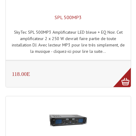
Enceintes Hifi
SPL 500MP3
Enceintes Monitoring
Filtres Actifs, Correcteurs
SkyTec SPL 500MP3 Amplificateur LED bleue + EQ Noir. Cet
amplificateur 2 x 250 W devrait faire partie de toute
Haut-Parleurs Moteurs Tweeters Filtres
installation DJ. Avec lecteur MP3 pour lire très simplement, de
la musique - cliquez-ici pour lire la suite...
Haut Parleurs Sono
Filtres Passifs
118.00E
Haut-Parleurs Amplis Guitare
Moteurs Pavillons Pour Enceinte
Tweeters Pour Enceintes
Lecteurs Audio & Sources
Platines Disque Vinyles