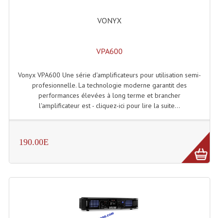
Grill Auto-Porté
VONYX
Monotubes Et Angles 50mm
VPA600
Pendrillon Et Ossature
Pieds De Levage
Vonyx VPA600 Une série d'amplificateurs pour utilisation semi-
profesionnelle. La technologie moderne garantit des
Ponts - Portiques
performances élevées à long terme et brancher
l'amplificateur est - cliquez-ici pour lire la suite...
Praticable Et Accessoires
Structure Echelle 290 Asd
190.00E
Structure Et Angles Quatro Deco
Structures
Structures Carrées
Structures, Angles Sd150