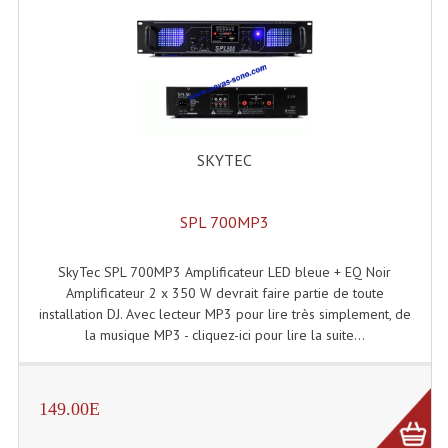
Effets LASERS
Laser Multi-Points
Lasers (Effets Volumetriques)
Lasers D'extérieur Multi-Points
SKYTEC
Effets Lumineux À Leds
SPL 700MP3
Effets Lumineux, Centre De Piste
SkyTec SPL 700MP3 Amplificateur LED bleue + EQ Noir
Effets Lumineux, Effets Disco
Amplificateur 2 x 350 W devrait faire partie de toute
installation DJ. Avec lecteur MP3 pour lire très simplement, de
Electronique Commande Light
la musique MP3 - cliquez-ici pour lire la suite...
Blocs De Puissance
Chenillards Modulateurs
149.00E
Consoles Éclairage DMX