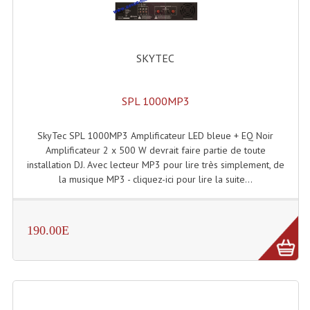
Tour De Travail Et Échafaudage
Flight-Case (s) Et Accessoires
SKYTEC
Flight Case Plasma Et Écran LCD
SPL 1000MP3
Flight Case Régie
SkyTec SPL 1000MP3 Amplificateur LED bleue + EQ Noir
Flight Cases Platine Disque. Lecteurs CD
Amplificateur 2 x 500 W devrait faire partie de toute
Flight Malettes Consoles T. Mixages
installation DJ. Avec lecteur MP3 pour lire très simplement, de
la musique MP3 - cliquez-ici pour lire la suite...
Flight-Case CDs Et Disques Vinyls
Flight-Case Pour Contrôleur DJ
190.00E
Flight-Case Pour La Lumière
Malle Flight Multi-Usage
Meubles DJ