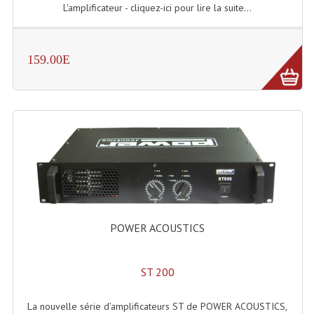
Projecteurs Poursuite
L'amplificateur - cliquez-ici pour lire la suite...
Projecteurs Théatre: Plan Convexe Fresnel
159.00E
Rampe De Spots
Scanners
Stroboscopes
Câbles, Connectiques.
Câblage Electrique
Câble Rallonge DMX512 MIDI
POWER ACOUSTICS
Câbles Module, Cables Audio
Câble Multi-Paires Audio
ST 200
Câbles Enceintes
La nouvelle série d’amplificateurs ST de POWER ACOUSTICS,