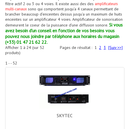
Accessoires Enceintes
filtre actif 2 ou 3 ou 4 voies. Il existe aussi des des
amplificateurs
sono qui comportent jusqu'a 4 canaux permettant de
multi-canaux
brancher beaucoup d'enceintes dessus jusqu'a un maximum de huits
Accessoires Micro, Pieds De Régie
enceintes sur un amplificateur 4 voies. Amplificateur de sonorisation
Si vous
demeurent le coeur de la puissance d'une diffusion sonore.
Cellule (s)
avez besoin d'un conseil en fonction de vos besoins vous
pouvez nous joindre par téléphone aux horaires du magasin
Diamants
(+33) 01 47 21 62 22.
Afficher
1
à
24
(sur
52
Pages de résultat :
1
2
3
[Suiv >>]
Pieds D'enceintes
produits)
Selecteurs Audio Vidéo
1 - - 52
Amplificateurs
Amplificateurs Multi-Canaux
Casques Stéréo
Compresseurs , Limiteurs , Noise Gate
SKYTEC
Egaliseur Egaliseurs