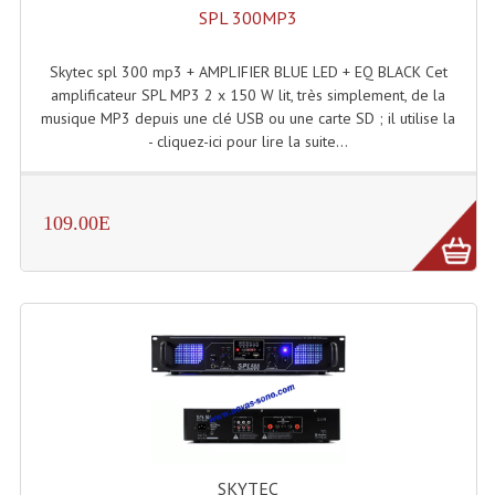
Enceintes Et Caissons Basses
SPL 300MP3
Packs Sono
Skytec spl 300 mp3 + AMPLIFIER BLUE LED + EQ BLACK Cet
amplificateur SPL MP3 2 x 150 W lit, très simplement, de la
Enceintes Amplifiées Actives
musique MP3 depuis une clé USB ou une carte SD ; il utilise la
- cliquez-ici pour lire la suite...
Enceintes, Système Amplifiés
Enceintes Passives Sono
109.00E
Retours De Scène
Caisson De Basse Amplifié
Caissons De Basses
Enceinte Nomade Bluetooth
Enceintes (Ecoutes De Studio)
Enceintes Autonomes Portables Amplifiées
SKYTEC