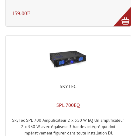
Projecteur Led Sur Batterie
159.00E
Projecteurs À Leds D'extérieurs
Projecteurs Barres De Leds
Projecteurs Déco À Leds
Projecteurs Leds
Projecteurs Plafonniers Et Encastrés
Projecteurs Théâtre Led
SKYTEC
Projecteurs Traditionnels
Projecteurs Cycliodes
SPL 700EQ
Projecteurs Découpes
SkyTec SPL 700 Amplificateur 2 x 350 W EQ Un amplificateur
Projecteurs Par : 16 À 64 Et Autres
2 x 350 W avec égaliseur 3 bandes intégré qui doit
impérativement figurer dans toute installation DJ.