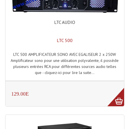
Microphones Scène Et Studio
Microphones Filaires
LTC AUDIO
Micro Sans Fil HF VHF 200MHZ
LTC 500
Micro Sans Fil HF UHF 800MHZ
LTC 500 AMPLIFICATEUR SONO AVEC EGALISEUR 2 x 250W
Micros De Studio
Amplificateur sono pour une utilisation polyvalente, il possède
Microphones De Surface
plusieurs entrées RCA pour différentes sources audio telles
que - cliquez-ici pour lire la suite...
Multi-Effets, Reverbes Etc...
Peripheriques Traitements Et Accessoires
129.00E
Portes Voix Mégaphones
Pupitre Pour Discours
Samplers, Échantillonneurs