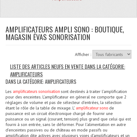
Quoi De Neuf?
Promotions
Plan Acces, Horaires.
AMPLIFICATEURS AMPLI SONO : BOUTIQUE,
MAGASIN ÉVAS SONORISATION
Location De Matériel
Le Matériel D´occasion
Afficher :
Recherche Avancée
LISTE DES ARTICLES NEUFS EN VENTE DANS LA CATÉGORIE:
AMPLIFICATEURS
Recevoir Nos Promotions
DANS LA CATÉGORIE: AMPLIFICATEURS
Faire Votre Devis
Les
sont destinés à traiter l'amplification
amplificateurs sonorisation
pour des enceintes. L'amplificateur en géneral ne comporte que 2
CATÉGORIES
réglages de volume et pas de sélecteur d'entrées, la sélection
étant le rôle de la table de mixage. L'
de
amplificateur sono
puissance est un circuit électronique chargé de fournir une
Sonorisation
puissance ou un signal (courant, tension) plus grand que celui qui est
fourni à son entrée, sans le déformer. Pour l'alimentation en autre
Accessoires Pieds Cellules Diamants
d'enceintes passives ou de château en mode passifs ou
amplification dite actives avec plusieurs voies d'amplificateurs et un