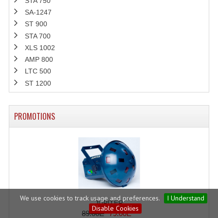
STA 750
SA-1247
ST 900
STA 700
XLS 1002
AMP 800
LTC 500
ST 1200
PROMOTIONS
We use cookies to track usage and preferences.
I Understand
JUPITER
Disable Cookies
89.00E
79.00E