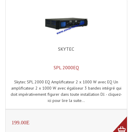
Machines À Brouillard
Lanceur De Flammes Et Cartouche De Gaz
Machine À Etincelles Froides
Machines & Canon À Confettis
SKYTEC
Machines À Bulles
SPL 2000EQ
Machines À Effet Brouillard
Skytec SPL 2000 EQ Amplificateur 2 x 1000 W avec EQ Un
Machines À Fumée Lourde
amplificateur 2 x 1000 W avec égaliseur 3 bandes intégré qui
doit impérativement figurer dans toute installation DJ. - cliquez-
Machines À Mousse, Neige, Liquides
ici pour lire la suite...
Liquide À Brouillard
Liquide À Bulles
199.00E
Liquide À Neige