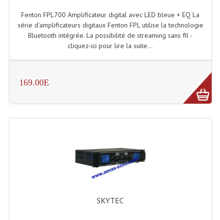
Enceintes Murales (Ligne 100V 16 - 8 Ohm)
Fenton FPL700 Amplificateur digital avec LED bleue + EQ La
série d'amplificateurs digitaux Fenton FPL utilise la technologie
Hp À Chambre De Compression
Bluetooth intégrée. La possibilité de streaming sans fil -
cliquez-ici pour lire la suite...
Lecteurs Mp3 Et CDs Sources
Microphone PA & Micro Pupitre
169.00E
Projecteurs De Son
Sono: Conférences Securité Visite Guidée
Système D'audio Guide
Système D'interprétation Simultanée
Système De Conférence
Système Visite Guidée
SKYTEC
Sonorisation Securité EN-54