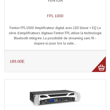
FENTON
Angles Structure SC150
FPL 1000
Angles Structure SD250
Angles Structure TRIO290
Fenton FPL1000 Amplificateur digital avec LED bleue + EQ La
série d'amplificateurs digitaux Fenton FPL utilise la technologie
Angles Structure Triodéco
Bluetooth intégrée. La possibilité de streaming sans fil -
cliquez-ici pour lire la suite...
Angles Trio Steel Acier
Cercle Monotube
189.00E
Cercle Struct Carrée 290
Cercle Struct SCC Carre
Cercle Struct Triangulaire290
Crochets Et Accessoires
Embases Pour Structure