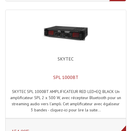
Dispatches
Filtres Et Divers
Flexibles Lumineux Leds
Guirlandes Lumineuse
SKYTEC
Gyrophares À Leds
Lampes Ampoules
SPL 1000BT
Ampoules - Tubes Lumière Noire Black Gun
SKYTEC SPL 1000BT AMPLIFICATEUR RED LED+EQ BLACK Un
Lampes À Décharges
amplificateur SPL 2 x 500 W, avec récepteur Bluetooth pour un
streaming audio vers l'ampli. Cet amplificateur avec égaliseur
Lampes De Couleurs
3 bandes - cliquez-ici pour lire la suite...
Lampes Dichroique
Lampes Halogenes Divers