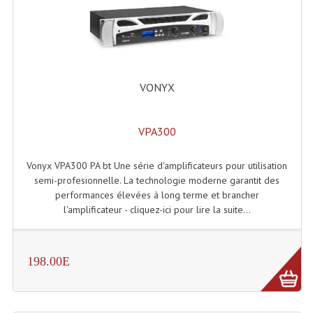
Rack 19" PRO Betonex
Rack 19" Standard Betonex
Sac Trolley De Transport
VONYX
Sacs & Housses De Transport
VPA300
Valises Pour Clavier
Vonyx VPA300 PA bt Une série d'amplificateurs pour utilisation
Rack 19 Pouces Multiplis
semi-profesionnelle. La technologie moderne garantit des
performances élevées à long terme et brancher
Accessoires Flight-Case Coins Roulettes
l'amplificateur - cliquez-ici pour lire la suite...
Rack 19" STYLE VSR (capot En L)
Machines À Effets Fumées, Mousses, Liquid
198.00E
Machines À Fumées
Effets Projection Et Jet De CO2