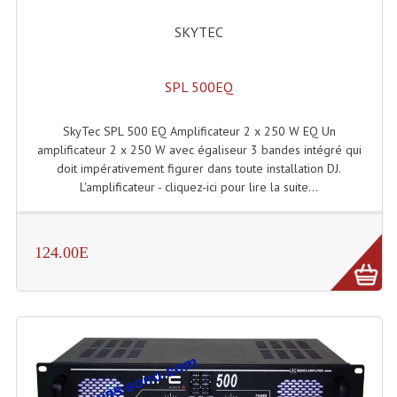
Lecteurs Cd À Plats
SKYTEC
Lecteurs Cd À Plats Lecteur MP3
SPL 500EQ
Lecteurs Double Cd Mixage Intégrée
Lecteurs Double Cd MP3
SkyTec SPL 500 EQ Amplificateur 2 x 250 W EQ Un
amplificateur 2 x 250 W avec égaliseur 3 bandes intégré qui
Lecteurs Lasers Simple Et Mp3 (rack 19")
doit impérativement figurer dans toute installation DJ.
L'amplificateur - cliquez-ici pour lire la suite...
Minidisc
Digital Package Et Logiciel
124.00E
Enregistreur Numérique
Platines Dvd Pour Dj
Platines Cassettes
Limiteur De Niveau Sonore