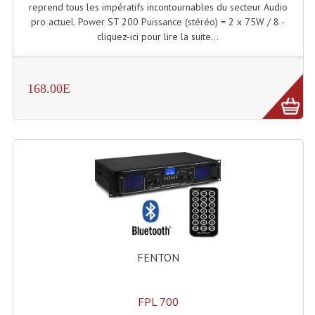
reprend tous les impératifs incontournables du secteur Audio
Connectiques, Prises Etc...
pro actuel. Power ST 200 Puissance (stéréo) = 2 x 75W / 8 -
cliquez-ici pour lire la suite...
Adaptateurs Audio
Divers Bricolage
168.00E
Divers Bricolage
Haut-Parleurs Origine Sav
Membrannes De Haut Parleurs
Pieces Détachées Sav
Public-Adress
Accessoires Public-Adress L100V
FENTON
Amplificateurs (L 100v)
Enceintes Encastrables Ligne 100V 4-8 Ohm
FPL 700