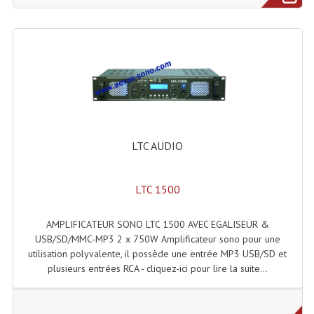
Liquides À Fumée
Liquides À Mousse
Nos Occasions Et Stock B
Les Occasions
LTC AUDIO
Notre Stock B
Karaoké Materiel Lecteur Etc...
LTC 1500
Matériel Karaoké
AMPLIFICATEUR SONO LTC 1500 AVEC EGALISEUR &
Disque DVD
USB/SD/MMC-MP3 2 x 750W Amplificateur sono pour une
utilisation polyvalente, il possède une entrée MP3 USB/SD et
Disque LD (30 Cm.)
plusieurs entrées RCA - cliquez-ici pour lire la suite...
TARIF ET CATALOGUE DE LOCATION