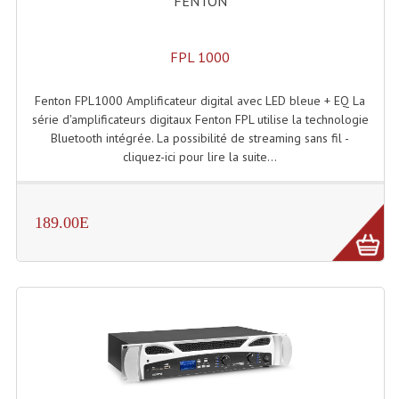
FENTON
Angles Structure SC150
FPL 1000
Angles Structure SD250
Angles Structure TRIO290
Fenton FPL1000 Amplificateur digital avec LED bleue + EQ La
série d'amplificateurs digitaux Fenton FPL utilise la technologie
Angles Structure Triodéco
Bluetooth intégrée. La possibilité de streaming sans fil -
cliquez-ici pour lire la suite...
Angles Trio Steel Acier
Cercle Monotube
189.00E
Cercle Struct Carrée 290
Cercle Struct SCC Carre
Cercle Struct Triangulaire290
Crochets Et Accessoires
Embases Pour Structure