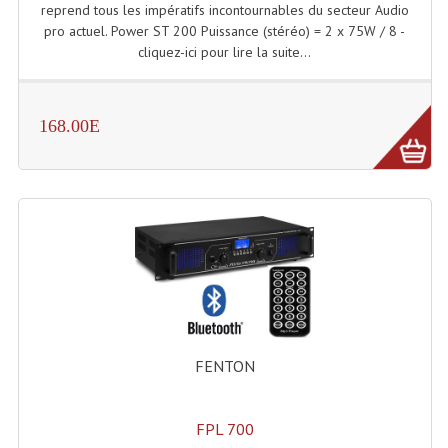
reprend tous les impératifs incontournables du secteur Audio
Connectiques, Prises Etc...
pro actuel. Power ST 200 Puissance (stéréo) = 2 x 75W / 8 -
cliquez-ici pour lire la suite...
Adaptateurs Audio
Divers Bricolage
168.00E
Divers Bricolage
Haut-Parleurs Origine Sav
Membrannes De Haut Parleurs
Pieces Détachées Sav
Public-Adress
Accessoires Public-Adress L100V
FENTON
Amplificateurs (L 100v)
Enceintes Encastrables Ligne 100V 4-8 Ohm
FPL 700