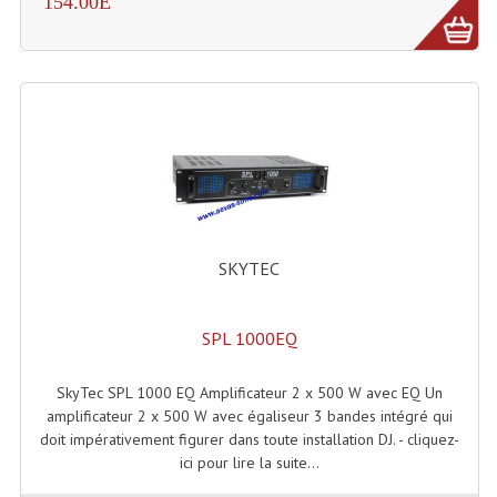
154.00E
Lampes Leds
Lampes PAR
Lampes Théatre
Les Packs Light
Lumières Noire
SKYTEC
Lyres
Panneaux, Piste Danse À Leds
SPL 1000EQ
Petit Effets Lumineux
SkyTec SPL 1000 EQ Amplificateur 2 x 500 W avec EQ Un
Projecteur De Gobo
amplificateur 2 x 500 W avec égaliseur 3 bandes intégré qui
doit impérativement figurer dans toute installation DJ. - cliquez-
Projecteur Extérieur Multifaisceaux
ici pour lire la suite...