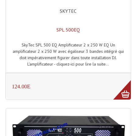
Lecteurs Cd À Plats
SKYTEC
Lecteurs Cd À Plats Lecteur MP3
SPL 500EQ
Lecteurs Double Cd Mixage Intégrée
Lecteurs Double Cd MP3
SkyTec SPL 500 EQ Amplificateur 2 x 250 W EQ Un
amplificateur 2 x 250 W avec égaliseur 3 bandes intégré qui
Lecteurs Lasers Simple Et Mp3 (rack 19")
doit impérativement figurer dans toute installation DJ.
L'amplificateur - cliquez-ici pour lire la suite...
Minidisc
Digital Package Et Logiciel
124.00E
Enregistreur Numérique
Platines Dvd Pour Dj
Platines Cassettes
Limiteur De Niveau Sonore