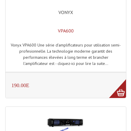
Grill Auto-Porté
VONYX
Monotubes Et Angles 50mm
VPA600
Pendrillon Et Ossature
Pieds De Levage
Vonyx VPA600 Une série d'amplificateurs pour utilisation semi-
profesionnelle. La technologie moderne garantit des
Ponts - Portiques
performances élevées à long terme et brancher
l'amplificateur est - cliquez-ici pour lire la suite...
Praticable Et Accessoires
Structure Echelle 290 Asd
190.00E
Structure Et Angles Quatro Deco
Structures
Structures Carrées
Structures, Angles Sd150