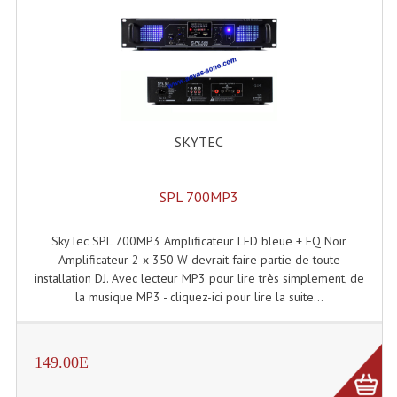
Effets LASERS
Laser Multi-Points
Lasers (Effets Volumetriques)
Lasers D'extérieur Multi-Points
SKYTEC
Effets Lumineux À Leds
SPL 700MP3
Effets Lumineux, Centre De Piste
SkyTec SPL 700MP3 Amplificateur LED bleue + EQ Noir
Effets Lumineux, Effets Disco
Amplificateur 2 x 350 W devrait faire partie de toute
installation DJ. Avec lecteur MP3 pour lire très simplement, de
Electronique Commande Light
la musique MP3 - cliquez-ici pour lire la suite...
Blocs De Puissance
Chenillards Modulateurs
149.00E
Consoles Éclairage DMX