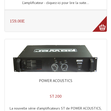
Projecteurs Poursuite
L'amplificateur - cliquez-ici pour lire la suite...
Projecteurs Théatre: Plan Convexe Fresnel
159.00E
Rampe De Spots
Scanners
Stroboscopes
Câbles, Connectiques.
Câblage Electrique
Câble Rallonge DMX512 MIDI
POWER ACOUSTICS
Câbles Module, Cables Audio
Câble Multi-Paires Audio
ST 200
Câbles Enceintes
La nouvelle série d’amplificateurs ST de POWER ACOUSTICS,