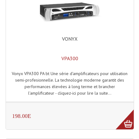
Rack 19" PRO Betonex
Rack 19" Standard Betonex
Sac Trolley De Transport
VONYX
Sacs & Housses De Transport
VPA300
Valises Pour Clavier
Vonyx VPA300 PA bt Une série d'amplificateurs pour utilisation
Rack 19 Pouces Multiplis
semi-profesionnelle. La technologie moderne garantit des
performances élevées à long terme et brancher
Accessoires Flight-Case Coins Roulettes
l'amplificateur - cliquez-ici pour lire la suite...
Rack 19" STYLE VSR (capot En L)
Machines À Effets Fumées, Mousses, Liquid
198.00E
Machines À Fumées
Effets Projection Et Jet De CO2