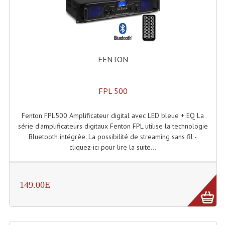
Système Sans Fil In-Ear Monitoring
Table Mixages Et Contrôleurs & Consoles
Tables De Mixage DJ
FENTON
Controleurs DJ USB / MP3
FPL 500
Consoles Sono Et Studio
Fenton FPL500 Amplificateur digital avec LED bleue + EQ La
Consoles Numériques
série d'amplificateurs digitaux Fenton FPL utilise la technologie
Bluetooth intégrée. La possibilité de streaming sans fil -
Consoles Amplifiées
cliquez-ici pour lire la suite...
Lumière
Boules À Facettes
149.00E
Changeurs De Couleurs
Déco Light