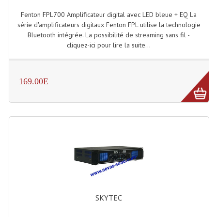
Enceintes Murales (Ligne 100V 16 - 8 Ohm)
Fenton FPL700 Amplificateur digital avec LED bleue + EQ La
série d'amplificateurs digitaux Fenton FPL utilise la technologie
Hp À Chambre De Compression
Bluetooth intégrée. La possibilité de streaming sans fil -
cliquez-ici pour lire la suite...
Lecteurs Mp3 Et CDs Sources
Microphone PA & Micro Pupitre
169.00E
Projecteurs De Son
Sono: Conférences Securité Visite Guidée
Système D'audio Guide
Système D'interprétation Simultanée
Système De Conférence
Système Visite Guidée
SKYTEC
Sonorisation Securité EN-54