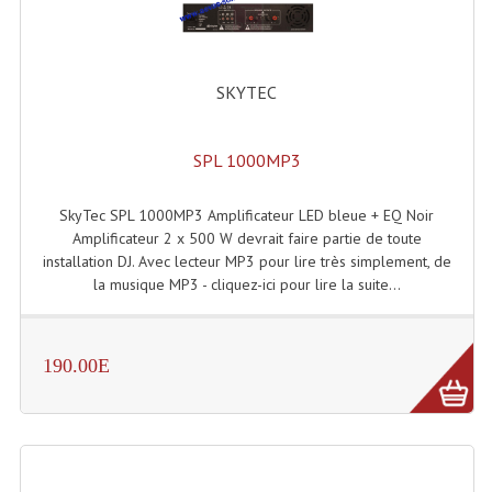
Tour De Travail Et Échafaudage
Flight-Case (s) Et Accessoires
SKYTEC
Flight Case Plasma Et Écran LCD
SPL 1000MP3
Flight Case Régie
SkyTec SPL 1000MP3 Amplificateur LED bleue + EQ Noir
Flight Cases Platine Disque. Lecteurs CD
Amplificateur 2 x 500 W devrait faire partie de toute
Flight Malettes Consoles T. Mixages
installation DJ. Avec lecteur MP3 pour lire très simplement, de
la musique MP3 - cliquez-ici pour lire la suite...
Flight-Case CDs Et Disques Vinyls
Flight-Case Pour Contrôleur DJ
190.00E
Flight-Case Pour La Lumière
Malle Flight Multi-Usage
Meubles DJ