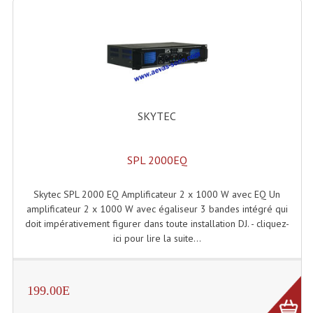
Machines À Brouillard
Lanceur De Flammes Et Cartouche De Gaz
Machine À Etincelles Froides
Machines & Canon À Confettis
SKYTEC
Machines À Bulles
SPL 2000EQ
Machines À Effet Brouillard
Skytec SPL 2000 EQ Amplificateur 2 x 1000 W avec EQ Un
Machines À Fumée Lourde
amplificateur 2 x 1000 W avec égaliseur 3 bandes intégré qui
doit impérativement figurer dans toute installation DJ. - cliquez-
Machines À Mousse, Neige, Liquides
ici pour lire la suite...
Liquide À Brouillard
Liquide À Bulles
199.00E
Liquide À Neige