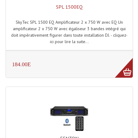
Système Boucle Magnétique
SPL 1500EQ
Structures, Pieds, Ponts...
SkyTec SPL 1500 EQ Amplificateur 2 x 750 W avec EQ Un
amplificateur 2 x 750 W avec égaliseur 3 bandes intégré qui
Angle AG20 Structure Contest
doit impérativement figurer dans toute installation DJ. - cliquez-
ici pour lire la suite...
Angle AG29 Structure Contest
Angle DECO22Q Structure Contest
184.00E
Angle DECOTRI Structure Contest
Angle DUO Structure Contest
Angles Structure ASD SX290
Angles Structure ASD SZ 290
Angles Structure Duo290
Angles Structure QUATRO290