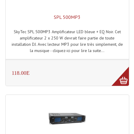
Enceintes Hifi
SPL 500MP3
Enceintes Monitoring
Filtres Actifs, Correcteurs
SkyTec SPL 500MP3 Amplificateur LED bleue + EQ Noir. Cet
amplificateur 2 x 250 W devrait faire partie de toute
Haut-Parleurs Moteurs Tweeters Filtres
installation DJ. Avec lecteur MP3 pour lire très simplement, de
la musique - cliquez-ici pour lire la suite...
Haut Parleurs Sono
Filtres Passifs
118.00E
Haut-Parleurs Amplis Guitare
Moteurs Pavillons Pour Enceinte
Tweeters Pour Enceintes
Lecteurs Audio & Sources
Platines Disque Vinyles