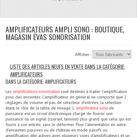
Quoi De Neuf?
Promotions
Plan Acces, Horaires.
AMPLIFICATEURS AMPLI SONO : BOUTIQUE,
MAGASIN ÉVAS SONORISATION
Location De Matériel
Le Matériel D´occasion
Afficher :
Recherche Avancée
LISTE DES ARTICLES NEUFS EN VENTE DANS LA CATÉGORIE:
AMPLIFICATEURS
Recevoir Nos Promotions
DANS LA CATÉGORIE: AMPLIFICATEURS
Faire Votre Devis
Les
sont destinés à traiter l'amplification
amplificateurs sonorisation
pour des enceintes. L'amplificateur en géneral ne comporte que 2
CATÉGORIES
réglages de volume et pas de sélecteur d'entrées, la sélection
étant le rôle de la table de mixage. L'
de
amplificateur sono
puissance est un circuit électronique chargé de fournir une
Sonorisation
puissance ou un signal (courant, tension) plus grand que celui qui est
fourni à son entrée, sans le déformer. Pour l'alimentation en autre
Accessoires Pieds Cellules Diamants
d'enceintes passives ou de château en mode passifs ou
amplification dite actives avec plusieurs voies d'amplificateurs et un