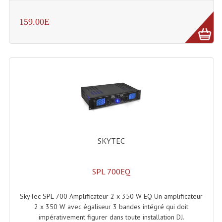
Projecteur Led Sur Batterie
159.00E
Projecteurs À Leds D'extérieurs
Projecteurs Barres De Leds
Projecteurs Déco À Leds
Projecteurs Leds
Projecteurs Plafonniers Et Encastrés
Projecteurs Théâtre Led
SKYTEC
Projecteurs Traditionnels
Projecteurs Cycliodes
SPL 700EQ
Projecteurs Découpes
SkyTec SPL 700 Amplificateur 2 x 350 W EQ Un amplificateur
Projecteurs Par : 16 À 64 Et Autres
2 x 350 W avec égaliseur 3 bandes intégré qui doit
impérativement figurer dans toute installation DJ.