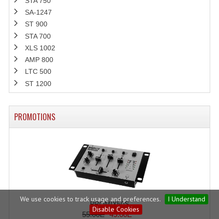
STA 750
SA-1247
ST 900
STA 700
XLS 1002
AMP 800
LTC 500
ST 1200
PROMOTIONS
We use cookies to track usage and preferences.
I Understand
PROMIX50S
Disable Cookies
55.00E
49.00E