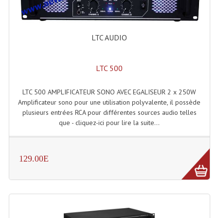
Microphones Scène Et Studio
Microphones Filaires
LTC AUDIO
Micro Sans Fil HF VHF 200MHZ
LTC 500
Micro Sans Fil HF UHF 800MHZ
LTC 500 AMPLIFICATEUR SONO AVEC EGALISEUR 2 x 250W
Micros De Studio
Amplificateur sono pour une utilisation polyvalente, il possède
Microphones De Surface
plusieurs entrées RCA pour différentes sources audio telles
que - cliquez-ici pour lire la suite...
Multi-Effets, Reverbes Etc...
Peripheriques Traitements Et Accessoires
129.00E
Portes Voix Mégaphones
Pupitre Pour Discours
Samplers, Échantillonneurs