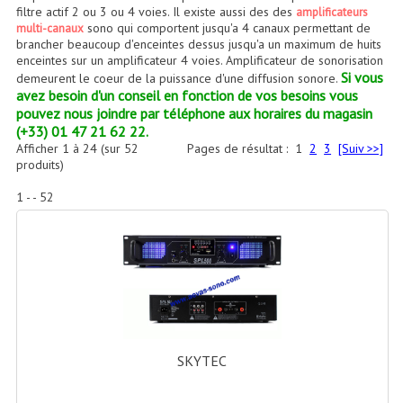
Accessoires Enceintes
filtre actif 2 ou 3 ou 4 voies. Il existe aussi des des
amplificateurs
sono qui comportent jusqu'a 4 canaux permettant de
multi-canaux
brancher beaucoup d'enceintes dessus jusqu'a un maximum de huits
Accessoires Micro, Pieds De Régie
enceintes sur un amplificateur 4 voies. Amplificateur de sonorisation
Si vous
demeurent le coeur de la puissance d'une diffusion sonore.
Cellule (s)
avez besoin d'un conseil en fonction de vos besoins vous
pouvez nous joindre par téléphone aux horaires du magasin
Diamants
(+33) 01 47 21 62 22.
Afficher
1
à
24
(sur
52
Pages de résultat :
1
2
3
[Suiv >>]
Pieds D'enceintes
produits)
Selecteurs Audio Vidéo
1 - - 52
Amplificateurs
Amplificateurs Multi-Canaux
Casques Stéréo
Compresseurs , Limiteurs , Noise Gate
SKYTEC
Egaliseur Egaliseurs