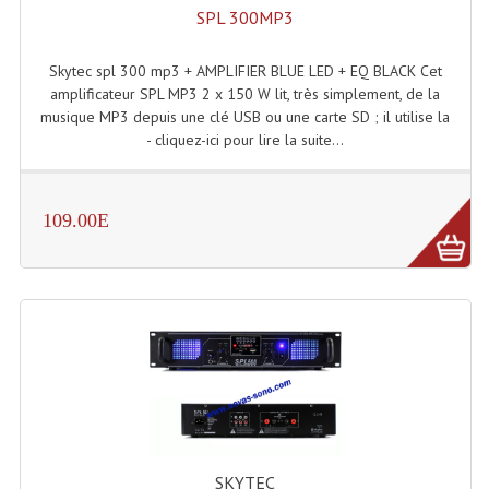
Enceintes Et Caissons Basses
SPL 300MP3
Packs Sono
Skytec spl 300 mp3 + AMPLIFIER BLUE LED + EQ BLACK Cet
amplificateur SPL MP3 2 x 150 W lit, très simplement, de la
Enceintes Amplifiées Actives
musique MP3 depuis une clé USB ou une carte SD ; il utilise la
- cliquez-ici pour lire la suite...
Enceintes, Système Amplifiés
Enceintes Passives Sono
109.00E
Retours De Scène
Caisson De Basse Amplifié
Caissons De Basses
Enceinte Nomade Bluetooth
Enceintes (Ecoutes De Studio)
Enceintes Autonomes Portables Amplifiées
SKYTEC