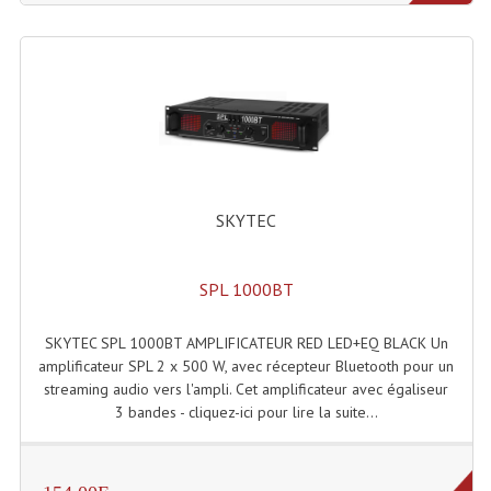
Dispatches
Filtres Et Divers
Flexibles Lumineux Leds
Guirlandes Lumineuse
SKYTEC
Gyrophares À Leds
Lampes Ampoules
SPL 1000BT
Ampoules - Tubes Lumière Noire Black Gun
SKYTEC SPL 1000BT AMPLIFICATEUR RED LED+EQ BLACK Un
Lampes À Décharges
amplificateur SPL 2 x 500 W, avec récepteur Bluetooth pour un
streaming audio vers l'ampli. Cet amplificateur avec égaliseur
Lampes De Couleurs
3 bandes - cliquez-ici pour lire la suite...
Lampes Dichroique
Lampes Halogenes Divers