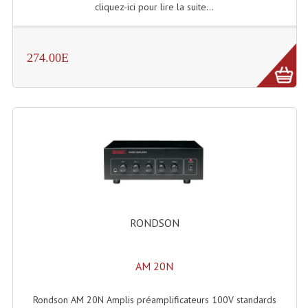
cliquez-ici pour lire la suite...
Lampes Leds
Lampes PAR
274.00E
Lampes Théatre
Les Packs Light
Lumières Noire
Lyres
Panneaux, Piste Danse À Leds
RONDSON
Petit Effets Lumineux
Projecteur De Gobo
AM 20N
Projecteur Extérieur Multifaisceaux
Rondson AM 20N Amplis préamplificateurs 100V standards