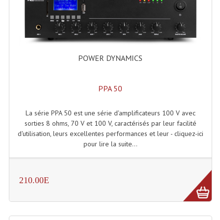
Lecteurs Cd À Plats
Lecteurs Cd À Plats Lecteur MP3
Lecteurs Double Cd Mixage Intégrée
POWER DYNAMICS
Lecteurs Double Cd MP3
PPA 50
Lecteurs Lasers Simple Et Mp3 (rack 19")
Minidisc
La série PPA 50 est une série d'amplificateurs 100 V avec
sorties 8 ohms, 70 V et 100 V, caractérisés par leur facilité
Digital Package Et Logiciel
d'utilisation, leurs excellentes performances et leur - cliquez-ici
pour lire la suite...
Enregistreur Numérique
Platines Dvd Pour Dj
210.00E
Platines Cassettes
Limiteur De Niveau Sonore