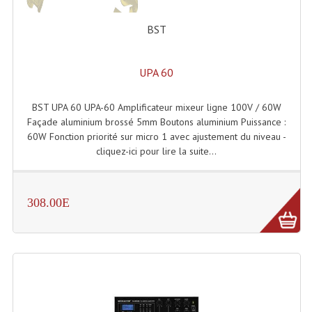
Système Boucle Magnétique
BST
Structures, Pieds, Ponts...
UPA 60
Angle AG20 Structure Contest
Angle AG29 Structure Contest
BST UPA 60 UPA-60 Amplificateur mixeur ligne 100V / 60W
Façade aluminium brossé 5mm Boutons aluminium Puissance :
Angle DECO22Q Structure Contest
60W Fonction priorité sur micro 1 avec ajustement du niveau -
cliquez-ici pour lire la suite...
Angle DECOTRI Structure Contest
Angle DUO Structure Contest
308.00E
Angles Structure ASD SX290
Angles Structure ASD SZ 290
Angles Structure Duo290
Angles Structure QUATRO290