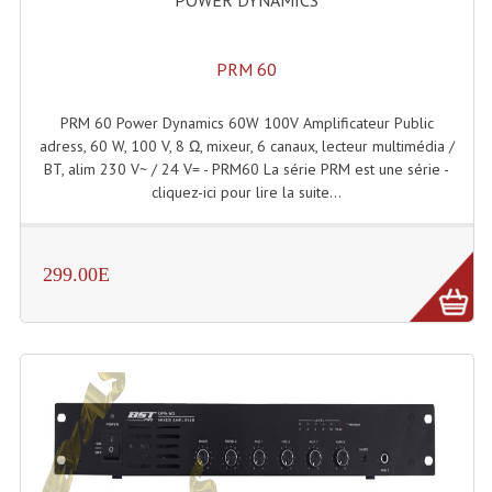
POWER DYNAMICS
Enceintes Murales (Ligne 100V 16 - 8 Ohm)
Hp À Chambre De Compression
PRM 60
Lecteurs Mp3 Et CDs Sources
PRM 60 Power Dynamics 60W 100V Amplificateur Public
adress, 60 W, 100 V, 8 Ω, mixeur, 6 canaux, lecteur multimédia /
Microphone PA & Micro Pupitre
BT, alim 230 V~ / 24 V= - PRM60 La série PRM est une série -
cliquez-ici pour lire la suite...
Projecteurs De Son
Sono: Conférences Securité Visite Guidée
299.00E
Système D'audio Guide
Système D'interprétation Simultanée
Système De Conférence
Système Visite Guidée
Sonorisation Securité EN-54