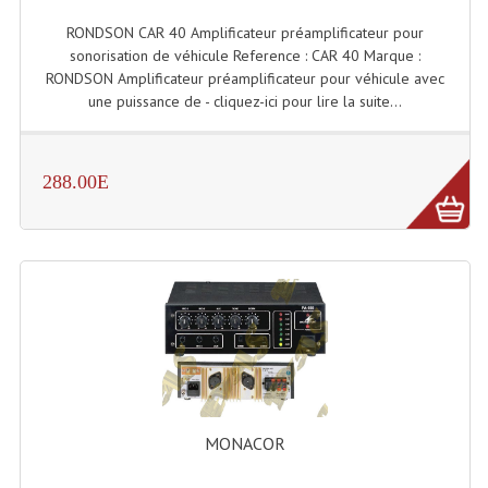
Projecteurs Poursuite
RONDSON CAR 40 Amplificateur préamplificateur pour
Projecteurs Théatre: Plan Convexe Fresnel
sonorisation de véhicule Reference : CAR 40 Marque :
RONDSON Amplificateur préamplificateur pour véhicule avec
Rampe De Spots
une puissance de - cliquez-ici pour lire la suite...
Scanners
288.00E
Stroboscopes
Câbles, Connectiques.
Câblage Electrique
Câble Rallonge DMX512 MIDI
Câbles Module, Cables Audio
Câble Multi-Paires Audio
MONACOR
Câbles Enceintes