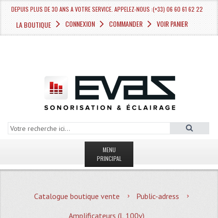
DEPUIS PLUS DE 30 ANS A VOTRE SERVICE. APPELEZ-NOUS :(+33) 06 60 61 62 22
CONNEXION
COMMANDER
VOIR PANIER
LA BOUTIQUE
MENU
PRINCIPAL
LA BOUTIQUE VENTE
Catalogue boutique vente
Public-adress
MAGASIN
Amplificateurs (L 100v)