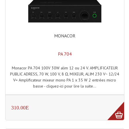
Grill Auto-Porté
Monotubes Et Angles 50mm
Pendrillon Et Ossature
MONACOR
Pieds De Levage
PA 704
Ponts - Portiques
Praticable Et Accessoires
Monacor PA 704 100V 30W alim 12 ou 24 V. AMPLIFICATEUR
PUBLIC ADRESS, 70 W, 100 V, 8 Ω, MIXEUR, ALIM 230 V~ 12/24
Structure Echelle 290 Asd
V= Amplificateur mixeur mono PA 1 x 35 W 2 entrées micro
basse - cliquez-ici pour lire la suite...
Structure Et Angles Quatro Deco
Structures
310.00E
Structures Carrées
Structures, Angles Sd150