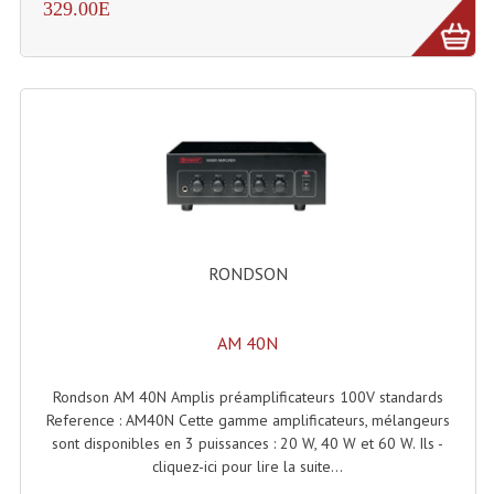
329.00E
Machines À Brouillard
Lanceur De Flammes Et Cartouche De Gaz
Machine À Etincelles Froides
Machines & Canon À Confettis
Machines À Bulles
Machines À Effet Brouillard
RONDSON
Machines À Fumée Lourde
AM 40N
Machines À Mousse, Neige, Liquides
Rondson AM 40N Amplis préamplificateurs 100V standards
Liquide À Brouillard
Reference : AM40N Cette gamme amplificateurs, mélangeurs
sont disponibles en 3 puissances : 20 W, 40 W et 60 W. Ils -
Liquide À Bulles
cliquez-ici pour lire la suite...
Liquide À Neige