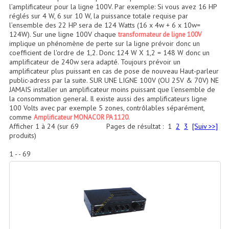
Accessoires Enceintes
l’amplificateur pour la ligne 100V. Par exemple: Si vous avez 16 HP
réglés sur 4 W, 6 sur 10 W, la puissance totale requise par
l’ensemble des 22 HP sera de 124 Watts (16 x 4w + 6 x 10w=
Accessoires Micro, Pieds De Régie
124W). Sur une ligne 100V chaque
transformateur de ligne 100V
implique un phénomène de perte sur la ligne prévoir donc un
Cellule (s)
coefficient de l'ordre de 1,2. Donc 124 W X 1,2 = 148 W donc un
amplificateur de 240w sera adapté. Toujours prévoir un
Diamants
amplificateur plus puissant en cas de pose de nouveau Haut-parleur
public-adress par la suite. SUR UNE LIGNE 100V (OU 25V & 70V) NE
Pieds D'enceintes
JAMAIS installer un amplificateur moins puissant que l'ensemble de
la consommation general. Il existe aussi des amplificateurs ligne
100 Volts avec par exemple 5 zones, contrôlables séparément,
Selecteurs Audio Vidéo
comme
.
Amplificateur MONACOR PA 1120
Afficher
1
à
24
(sur
69
Pages de résultat :
1
2
3
[Suiv >>]
Amplificateurs
produits)
Amplificateurs Multi-Canaux
1 - - 69
Casques Stéréo
Compresseurs , Limiteurs , Noise Gate
Egaliseur Egaliseurs