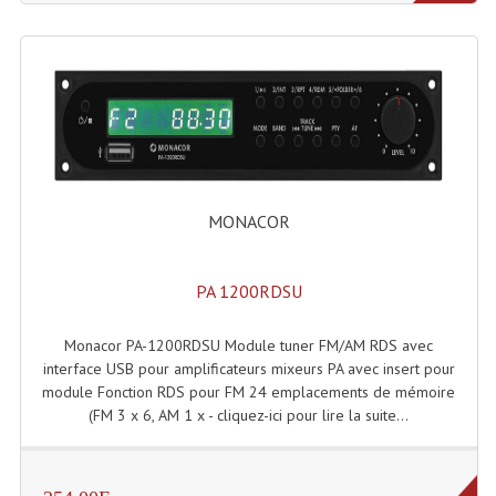
Système Sans Fil In-Ear Monitoring
Table Mixages Et Contrôleurs & Consoles
Tables De Mixage DJ
Controleurs DJ USB / MP3
Consoles Sono Et Studio
MONACOR
Consoles Numériques
PA 1200RDSU
Consoles Amplifiées
Monacor PA-1200RDSU Module tuner FM/AM RDS avec
Lumière
interface USB pour amplificateurs mixeurs PA avec insert pour
module Fonction RDS pour FM 24 emplacements de mémoire
Boules À Facettes
(FM 3 x 6, AM 1 x - cliquez-ici pour lire la suite...
Changeurs De Couleurs
Déco Light