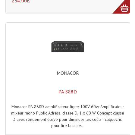
254.00E
Effets LASERS
Laser Multi-Points
Lasers (Effets Volumetriques)
Lasers D'extérieur Multi-Points
Effets Lumineux À Leds
Effets Lumineux, Centre De Piste
MONACOR
Effets Lumineux, Effets Disco
PA-888D
Electronique Commande Light
Monacor PA-888D amplificateur ligne 100V 60w. Amplificateur
Blocs De Puissance
mixeur mono Public Adress, classe D, 1 x 60 W Concept classe
D avec rendement élevé pour diminuer les coûts - cliquez-ici
Chenillards Modulateurs
pour lire la suite...
Consoles Éclairage DMX