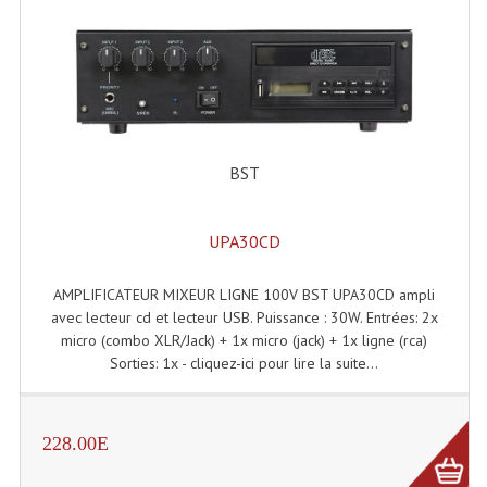
Microphones Scène Et Studio
Microphones Filaires
Micro Sans Fil HF VHF 200MHZ
Micro Sans Fil HF UHF 800MHZ
BST
Micros De Studio
UPA30CD
Microphones De Surface
AMPLIFICATEUR MIXEUR LIGNE 100V BST UPA30CD ampli
Multi-Effets, Reverbes Etc...
avec lecteur cd et lecteur USB. Puissance : 30W. Entrées: 2x
Peripheriques Traitements Et Accessoires
micro (combo XLR/Jack) + 1x micro (jack) + 1x ligne (rca)
Sorties: 1x - cliquez-ici pour lire la suite...
Portes Voix Mégaphones
Pupitre Pour Discours
228.00E
Samplers, Échantillonneurs