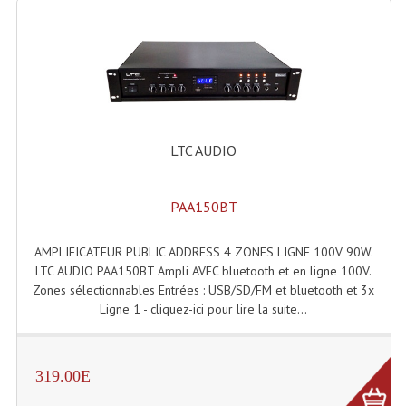
Tour De Travail Et Échafaudage
Flight-Case (s) Et Accessoires
Flight Case Plasma Et Écran LCD
Flight Case Régie
LTC AUDIO
Flight Cases Platine Disque. Lecteurs CD
PAA150BT
Flight Malettes Consoles T. Mixages
AMPLIFICATEUR PUBLIC ADDRESS 4 ZONES LIGNE 100V 90W.
Flight-Case CDs Et Disques Vinyls
LTC AUDIO PAA150BT Ampli AVEC bluetooth et en ligne 100V.
Flight-Case Pour Contrôleur DJ
Zones sélectionnables Entrées : USB/SD/FM et bluetooth et 3x
Ligne 1 - cliquez-ici pour lire la suite...
Flight-Case Pour La Lumière
Malle Flight Multi-Usage
319.00E
Meubles DJ