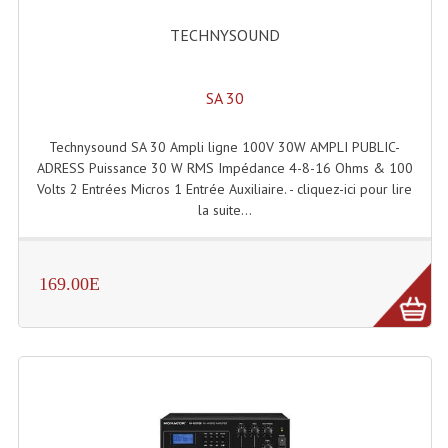
Enceintes Et Caissons Basses
TECHNYSOUND
Packs Sono
Enceintes Amplifiées Actives
SA 30
Enceintes, Système Amplifiés
Technysound SA 30 Ampli ligne 100V 30W AMPLI PUBLIC-
ADRESS Puissance 30 W RMS Impédance 4-8-16 Ohms & 100
Enceintes Passives Sono
Volts 2 Entrées Micros 1 Entrée Auxiliaire. - cliquez-ici pour lire
la suite...
Retours De Scène
Caisson De Basse Amplifié
169.00E
Caissons De Basses
Enceinte Nomade Bluetooth
Enceintes (Ecoutes De Studio)
Enceintes Autonomes Portables Amplifiées