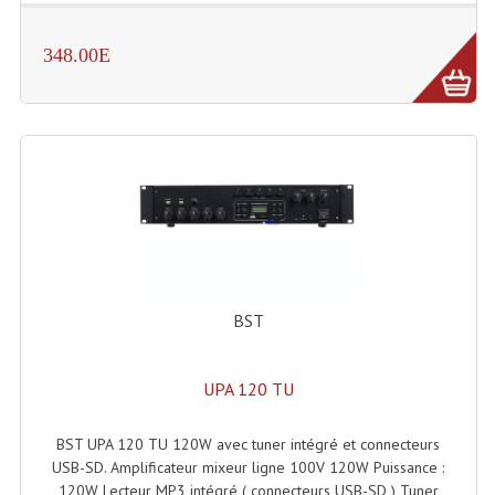
Liquides À Fumée
348.00E
Liquides À Mousse
Nos Occasions Et Stock B
Les Occasions
Notre Stock B
Karaoké Materiel Lecteur Etc...
BST
Matériel Karaoké
Disque DVD
UPA 120 TU
Disque LD (30 Cm.)
BST UPA 120 TU 120W avec tuner intégré et connecteurs
TARIF ET CATALOGUE DE LOCATION
USB-SD. Amplificateur mixeur ligne 100V 120W Puissance :
120W Lecteur MP3 intégré ( connecteurs USB-SD ) Tuner