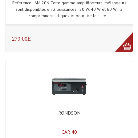
Projecteur Led Sur Batterie
Reference : AM 20N Cette gamme amplificateurs, mélangeurs
sont disponibles en 3 puissances : 20 W, 40 W et 60 W. Ils
Projecteurs À Leds D'extérieurs
comprennent - cliquez-ici pour lire la suite...
Projecteurs Barres De Leds
279.00E
Projecteurs Déco À Leds
Projecteurs Leds
Projecteurs Plafonniers Et Encastrés
Projecteurs Théâtre Led
Projecteurs Traditionnels
Projecteurs Cycliodes
RONDSON
Projecteurs Découpes
Projecteurs Par : 16 À 64 Et Autres
CAR 40