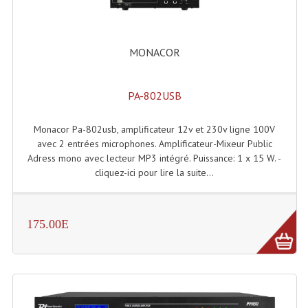
Enceintes Hifi
Enceintes Monitoring
MONACOR
Filtres Actifs, Correcteurs
PA-802USB
Haut-Parleurs Moteurs Tweeters Filtres
Haut Parleurs Sono
Monacor Pa-802usb, amplificateur 12v et 230v ligne 100V
avec 2 entrées microphones. Amplificateur-Mixeur Public
Filtres Passifs
Adress mono avec lecteur MP3 intégré. Puissance: 1 x 15 W. -
cliquez-ici pour lire la suite...
Haut-Parleurs Amplis Guitare
Moteurs Pavillons Pour Enceinte
175.00E
Tweeters Pour Enceintes
Lecteurs Audio & Sources
Platines Disque Vinyles