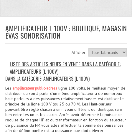
Quoi De Neuf?
Promotions
Plan Acces, Horaires.
AMPLIFICATEUR L 100V : BOUTIQUE, MAGASIN
ÉVAS SONORISATION
Location De Matériel
Le Matériel D´occasion
Afficher :
Recherche Avancée
LISTE DES ARTICLES NEUFS EN VENTE DANS LA CATÉGORIE:
AMPLIFICATEURS (L 100V)
Recevoir Nos Promotions
DANS LA CATÉGORIE: AMPLIFICATEURS (L 100V)
Faire Votre Devis
Les
ligne 100 volts, le meilleur moyen de
amplificateur public-adress
distribuer du son à partir d’un même amplificateur à de nombreux
CATÉGORIES
haut-parleurs à des puissances relativement basses est d’utiliser le
principe de la ligne 100 V (ou 25 ou 70 V), Les Haut-parleur
pouvant être réglé chacun à un niveau différent ou identique, sans
Sonorisation
lien entre les un et les autres. Après avoir déterminé la puissance
requise de chaque HP et du transformateur en fonction du selecteur
Accessoires Pieds Cellules Diamants
de puissance du HP, vous allez effectuer la somme des puissances
afin de définir quelle est la puissance que doit délivrer