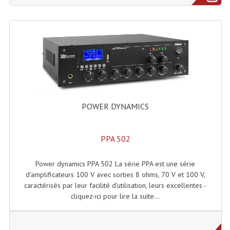
Rack 19" PRO Betonex
Rack 19" Standard Betonex
Sac Trolley De Transport
Sacs & Housses De Transport
Valises Pour Clavier
POWER DYNAMICS
Rack 19 Pouces Multiplis
PPA 502
Accessoires Flight-Case Coins Roulettes
Power dynamics PPA 502 La série PPA est une série
Rack 19" STYLE VSR (capot En L)
d'amplificateurs 100 V avec sorties 8 ohms, 70 V et 100 V,
caractérisés par leur facilité d'utilisation, leurs excellentes -
Machines À Effets Fumées, Mousses, Liquid
cliquez-ici pour lire la suite...
Machines À Fumées
Effets Projection Et Jet De CO2