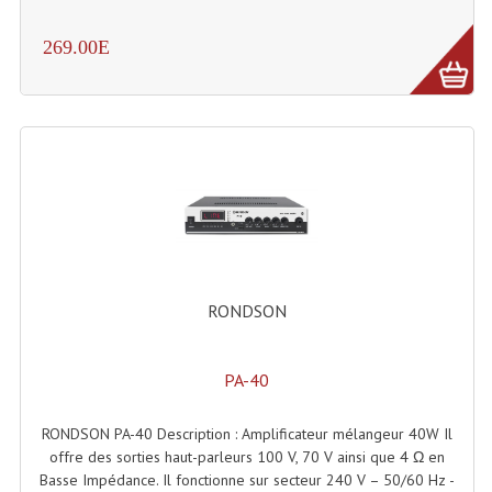
Dispatches
269.00E
Filtres Et Divers
Flexibles Lumineux Leds
Guirlandes Lumineuse
Gyrophares À Leds
Lampes Ampoules
RONDSON
Ampoules - Tubes Lumière Noire Black Gun
Lampes À Décharges
PA-40
Lampes De Couleurs
RONDSON PA-40 Description : Amplificateur mélangeur 40W Il
Lampes Dichroique
offre des sorties haut-parleurs 100 V, 70 V ainsi que 4 Ω en
Basse Impédance. Il fonctionne sur secteur 240 V – 50/60 Hz -
Lampes Halogenes Divers