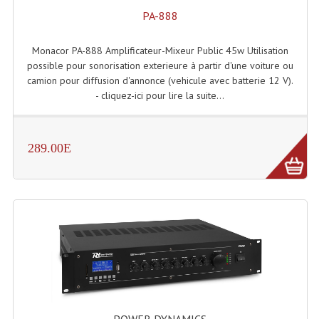
Connectiques, Prises Etc...
PA-888
Adaptateurs Audio
Monacor PA-888 Amplificateur-Mixeur Public 45w Utilisation
possible pour sonorisation exterieure à partir d'une voiture ou
Divers Bricolage
camion pour diffusion d'annonce (vehicule avec batterie 12 V).
- cliquez-ici pour lire la suite...
Divers Bricolage
Haut-Parleurs Origine Sav
289.00E
Membrannes De Haut Parleurs
Pieces Détachées Sav
Public-Adress
Accessoires Public-Adress L100V
Amplificateurs (L 100v)
Enceintes Encastrables Ligne 100V 4-8 Ohm