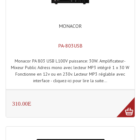
Angles Structure SC150
Angles Structure SD250
MONACOR
Angles Structure TRIO290
PA-803USB
Angles Structure Triodéco
Angles Trio Steel Acier
Monacor PA 803 USB L100V puissance: 30W. Amplificateur-
Mixeur Public Adress mono avec lecteur MP3 intégré 1 x 30 W
Cercle Monotube
Fonctionne en 12v ou en 230v. Lecteur MP3 réglable avec
interface - cliquez-ici pour lire la suite...
Cercle Struct Carrée 290
Cercle Struct SCC Carre
310.00E
Cercle Struct Triangulaire290
Crochets Et Accessoires
Embases Pour Structure