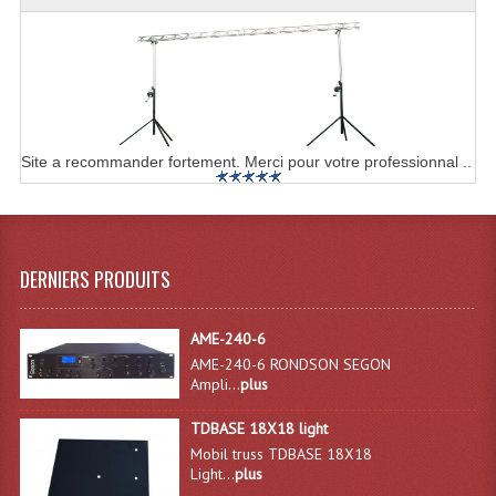
Enceintes Hifi
Enceintes Monitoring
Filtres Actifs, Correcteurs
Haut-Parleurs Moteurs Tweeters Filtres
Site a recommander fortement. Merci pour votre professionnal ..
Haut Parleurs Sono
Filtres Passifs
DERNIERS PRODUITS
Haut-Parleurs Amplis Guitare
Moteurs Pavillons Pour Enceinte
AME-240-6
AME-240-6 RONDSON SEGON
Tweeters Pour Enceintes
Ampli...
plus
Lecteurs Audio & Sources
TDBASE 18X18 light
Mobil truss TDBASE 18X18
Light...
plus
Platines Disque Vinyles