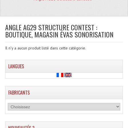
Quoi De Neuf?
Promotions
Plan Acces, Horaires.
ANGLE AG29 STRUCTURE CONTEST :
BOUTIQUE, MAGASIN ÉVAS SONORISATION
Location De Matériel
Le Matériel D´occasion
Il n'y a aucun produit listé dans cette catégorie.
Recherche Avancée
LANGUES
Recevoir Nos Promotions
Faire Votre Devis
FABRICANTS
CATÉGORIES
Sonorisation
Accessoires Pieds Cellules Diamants