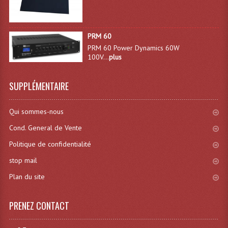
Lecteurs Cd À Plats
Lecteurs Cd À Plats Lecteur MP3
PRM 60
PRM 60 Power Dynamics 60W
Lecteurs Double Cd Mixage Intégrée
100V...
plus
Lecteurs Double Cd MP3
SUPPLÉMENTAIRE
Lecteurs Lasers Simple Et Mp3 (rack 19")
Qui sommes-nous
Minidisc
Cond. General de Vente
Digital Package Et Logiciel
Politique de confidentialité
Enregistreur Numérique
stop mail
Plan du site
Platines Dvd Pour Dj
Platines Cassettes
PRENEZ CONTACT
Limiteur De Niveau Sonore