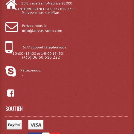
10 Bis rue Saint-Maurice 92000
Microphones Scène Et Studio
----- NANTERRE FRANCE. RCS 337 819 338
Suivez-nous sur Plan
Microphones Filaires
Écrivez-nous à:
info@aevas-sono.com
Micro Sans Fil HF VHF 200MHZ
Micro Sans Fil HF UHF 800MHZ
6j /7 Support téléphonique:
--- 10h00 - 13h00 et 14h00 19h30.
Micros De Studio
(+33) 06 60 616 222
Microphones De Surface
Parlez-nous:
-
Multi-Effets, Reverbes Etc...
Peripheriques Traitements Et Accessoires
Portes Voix Mégaphones
SOUTIEN
Pupitre Pour Discours
Samplers, Échantillonneurs