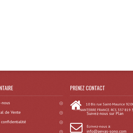
NTAIRE
PRENEZ CONTACT
-nous
10 Bis rue Saint-Maurice 920
----- NANTERRE FRANCE. RCS 337 819 
al de Vente
Suivez-nous sur Plan
 confidentialité
Écrivez-nous à:
info@aevas-sono.com