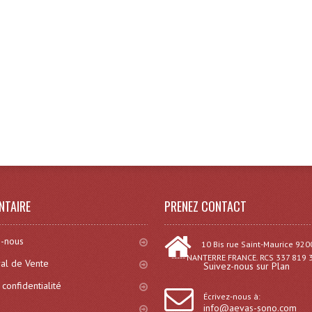
NTAIRE
PRENEZ CONTACT
-nous
10 Bis rue Saint-Maurice 920
----- NANTERRE FRANCE. RCS 337 819 
al de Vente
Suivez-nous sur Plan
 confidentialité
Écrivez-nous à:
info@aevas-sono.com