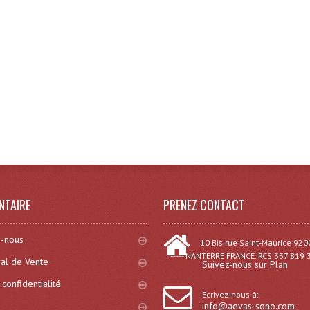
NTAIRE
PRENEZ CONTACT
-nous
10 Bis rue Saint-Maurice 920
----- NANTERRE FRANCE. RCS 337 819 
al de Vente
Suivez-nous sur Plan
 confidentialité
Écrivez-nous à:
info@aevas-sono.com