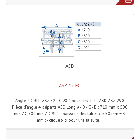
Tour De Travail Et Échafaudage
Flight-Case (s) Et Accessoires
Flight Case Plasma Et Écran LCD
Flight Case Régie
Flight Cases Platine Disque. Lecteurs CD
ASD
Flight Malettes Consoles T. Mixages
ASZ 42 FC
Flight-Case CDs Et Disques Vinyls
Flight-Case Pour Contrôleur DJ
Angle 4D REF ASZ 42 FC 90 ° pour structure ASD ASZ 290
Pièce d'angle 4 départs ASD Long A - B - C - D : 710 mm x 500
Flight-Case Pour La Lumière
mm / C 500 mm / D 90°. Epaisseur des tubes de 50 mm = 3
mm : - cliquez-ici pour lire la suite...
Malle Flight Multi-Usage
Meubles DJ