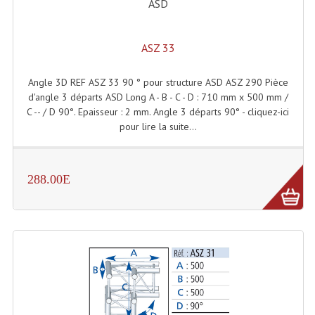
ASD
Connectiques, Prises Etc...
Adaptateurs Audio
ASZ 33
Divers Bricolage
Angle 3D REF ASZ 33 90 ° pour structure ASD ASZ 290 Pièce
Divers Bricolage
d'angle 3 départs ASD Long A - B - C - D : 710 mm x 500 mm /
C -- / D 90°. Epaisseur : 2 mm. Angle 3 départs 90° - cliquez-ici
Haut-Parleurs Origine Sav
pour lire la suite...
Membrannes De Haut Parleurs
288.00E
Pieces Détachées Sav
Public-Adress
Accessoires Public-Adress L100V
Amplificateurs (L 100v)
Enceintes Encastrables Ligne 100V 4-8 Ohm