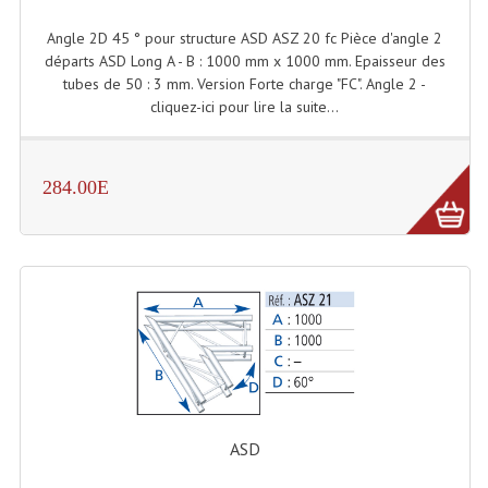
Projecteur Led Sur Batterie
Angle 2D 45 ° pour structure ASD ASZ 20 fc Pièce d'angle 2
Projecteurs À Leds D'extérieurs
départs ASD Long A - B : 1000 mm x 1000 mm. Epaisseur des
tubes de 50 : 3 mm. Version Forte charge "FC". Angle 2 -
Projecteurs Barres De Leds
cliquez-ici pour lire la suite...
Projecteurs Déco À Leds
Projecteurs Leds
284.00E
Projecteurs Plafonniers Et Encastrés
Projecteurs Théâtre Led
Projecteurs Traditionnels
Projecteurs Cycliodes
Projecteurs Découpes
ASD
Projecteurs Par : 16 À 64 Et Autres