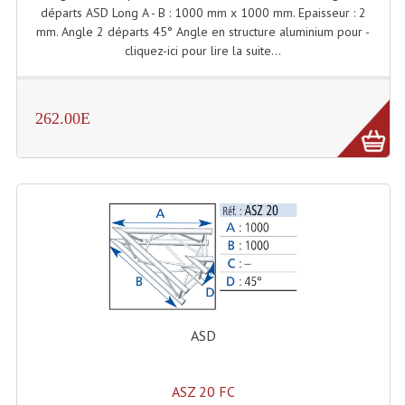
départs ASD Long A - B : 1000 mm x 1000 mm. Epaisseur : 2
mm. Angle 2 départs 45° Angle en structure aluminium pour -
Lampes Leds
cliquez-ici pour lire la suite...
Lampes PAR
Lampes Théatre
262.00E
Les Packs Light
Lumières Noire
Lyres
Panneaux, Piste Danse À Leds
Petit Effets Lumineux
ASD
Projecteur De Gobo
Projecteur Extérieur Multifaisceaux
ASZ 20 FC