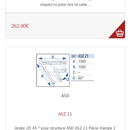
cliquez-ici pour lire la suite...
Dispatches
Filtres Et Divers
262.00E
Flexibles Lumineux Leds
Guirlandes Lumineuse
Gyrophares À Leds
Lampes Ampoules
Ampoules - Tubes Lumière Noire Black Gun
Lampes À Décharges
ASD
Lampes De Couleurs
ASZ 21
Lampes Dichroique
Angle 2D 45 ° pour structure ASD ASZ 21 Pièce d'angle 2
Lampes Halogenes Divers