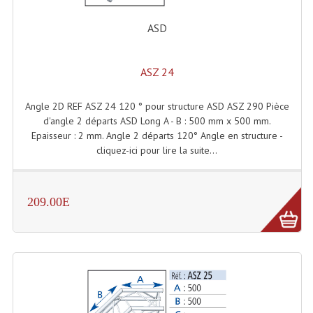
Accessoires Enceintes
ASD
Accessoires Micro, Pieds De Régie
Cellule (s)
ASZ 24
Diamants
Angle 2D REF ASZ 24 120 ° pour structure ASD ASZ 290 Pièce
d'angle 2 départs ASD Long A - B : 500 mm x 500 mm.
Pieds D'enceintes
Epaisseur : 2 mm. Angle 2 départs 120° Angle en structure -
Selecteurs Audio Vidéo
cliquez-ici pour lire la suite...
Amplificateurs
209.00E
Amplificateurs Multi-Canaux
Casques Stéréo
Compresseurs , Limiteurs , Noise Gate
Egaliseur Egaliseurs