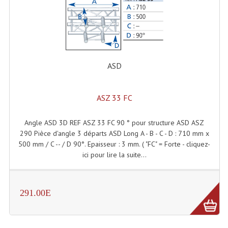
Angles Structure SC150
Angles Structure SD250
Angles Structure TRIO290
ASD
Angles Structure Triodéco
Angles Trio Steel Acier
ASZ 33 FC
Cercle Monotube
Angle ASD 3D REF ASZ 33 FC 90 ° pour structure ASD ASZ
290 Pièce d'angle 3 départs ASD Long A - B - C - D : 710 mm x
Cercle Struct Carrée 290
500 mm / C -- / D 90°. Epaisseur : 3 mm. ( "FC" = Forte - cliquez-
ici pour lire la suite...
Cercle Struct SCC Carre
Cercle Struct Triangulaire290
291.00E
Crochets Et Accessoires
Embases Pour Structure