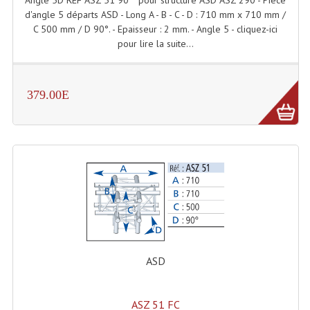
LISTE DU MATERIEL D'OCCASION
d'angle 5 départs ASD - Long A - B - C - D : 710 mm x 710 mm /
C 500 mm / D 90°. - Epaisseur : 2 mm. - Angle 5 - cliquez-ici
PLAN ACCES, LES HORAIRES
pour lire la suite...
CRÉER UN COMPTE
379.00E
ASD
ASZ 51 FC