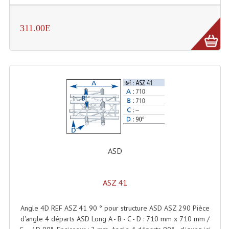
Machines À Brouillard
311.00E
Lanceur De Flammes Et Cartouche De Gaz
Machine À Etincelles Froides
Machines & Canon À Confettis
Machines À Bulles
Machines À Effet Brouillard
Machines À Fumée Lourde
ASD
Machines À Mousse, Neige, Liquides
ASZ 41
Liquide À Brouillard
Angle 4D REF ASZ 41 90 ° pour structure ASD ASZ 290 Pièce
Liquide À Bulles
d'angle 4 départs ASD Long A - B - C - D : 710 mm x 710 mm /
Liquide À Neige