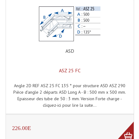
Lecteurs Cd À Plats
Lecteurs Cd À Plats Lecteur MP3
Lecteurs Double Cd Mixage Intégrée
Lecteurs Double Cd MP3
ASD
Lecteurs Lasers Simple Et Mp3 (rack 19")
ASZ 25 FC
Minidisc
Digital Package Et Logiciel
Angle 2D REF ASZ 25 FC 135 ° pour structure ASD ASZ 290
Pièce d'angle 2 départs ASD Long A - B : 500 mm x 500 mm.
Enregistreur Numérique
Epaisseur des tube de 50 : 3 mm. Version Forte charge -
cliquez-ici pour lire la suite...
Platines Dvd Pour Dj
Platines Cassettes
226.00E
Limiteur De Niveau Sonore