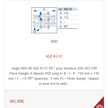
Grill Auto-Porté
Monotubes Et Angles 50mm
Pendrillon Et Ossature
Pieds De Levage
ASD
Ponts - Portiques
ASZ 41 FC
Praticable Et Accessoires
Structure Echelle 290 Asd
Angle ASD 4D ASZ 41 FC 90 ° pour structure ASD ASZ 290
Pièce d'angle 4 départs ASD Long A - B - C - D : 710 mm x 710
Structure Et Angles Quatro Deco
mm / C -- / D 90°. Epaisseur : 3 mm. FC = Forte charge - cliquez-
ici pour lire la suite...
Structures
Structures Carrées
301.00E
Structures, Angles Sd150