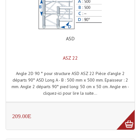
Enceintes Hifi
Enceintes Monitoring
Filtres Actifs, Correcteurs
ASD
Haut-Parleurs Moteurs Tweeters Filtres
Haut Parleurs Sono
ASZ 22
Filtres Passifs
Angle 2D 90 ° pour structure ASD ASZ 22 Pièce d'angle 2
départs 90° ASD Long A - B : 500 mm x 500 mm. Epaisseur : 2
Haut-Parleurs Amplis Guitare
mm. Angle 2 départs 90° pied long: 50 cm x 50 cm. Angle en -
cliquez-ici pour lire la suite...
Moteurs Pavillons Pour Enceinte
Tweeters Pour Enceintes
209.00E
Lecteurs Audio & Sources
Platines Disque Vinyles