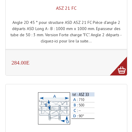
Projecteurs Poursuite
ASZ 21 FC
Projecteurs Théatre: Plan Convexe Fresnel
Angle 2D 45 ° pour structure ASD ASZ 21 FC Pièce d'angle 2
Rampe De Spots
départs ASD Long A - B : 1000 mm x 1000 mm. Epaisseur des
tube de 50 : 3 mm. Version Forte charge "FC". Angle 2 départs -
Scanners
cliquez-ici pour lire la suite...
Stroboscopes
284.00E
Câbles, Connectiques.
Câblage Electrique
Câble Rallonge DMX512 MIDI
Câbles Module, Cables Audio
Câble Multi-Paires Audio
Câbles Enceintes