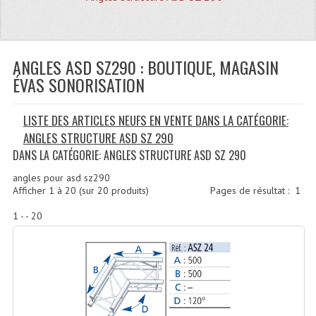
Quoi De Neuf?
Promotions
Plan Acces, Horaires.
ANGLES ASD SZ290 : BOUTIQUE, MAGASIN
ÉVAS SONORISATION
Location De Matériel
LISTE DES ARTICLES NEUFS EN VENTE DANS LA CATÉGORIE:
Le Matériel D´occasion
ANGLES STRUCTURE ASD SZ 290
Recherche Avancée
DANS LA CATÉGORIE: ANGLES STRUCTURE ASD SZ 290
Recevoir Nos Promotions
angles pour asd sz290
Afficher
1
à
20
(sur
20
produits)
Pages de résultat :
1
Faire Votre Devis
1 - - 20
CATÉGORIES
Sonorisation
Accessoires Pieds Cellules Diamants