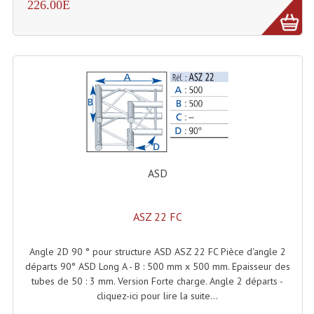
226.00E
Système Sans Fil In-Ear Monitoring
Table Mixages Et Contrôleurs & Consoles
Tables De Mixage DJ
Controleurs DJ USB / MP3
Consoles Sono Et Studio
Consoles Numériques
ASD
Consoles Amplifiées
ASZ 22 FC
Lumière
Boules À Facettes
Angle 2D 90 ° pour structure ASD ASZ 22 FC Pièce d'angle 2
départs 90° ASD Long A - B : 500 mm x 500 mm. Epaisseur des
Changeurs De Couleurs
tubes de 50 : 3 mm. Version Forte charge. Angle 2 départs -
cliquez-ici pour lire la suite...
Déco Light