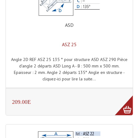
Enceintes Et Caissons Basses
Packs Sono
ASD
Enceintes Amplifiées Actives
Enceintes, Système Amplifiés
ASZ 25
Enceintes Passives Sono
Angle 2D REF ASZ 25 135 ° pour structure ASD ASZ 290 Pièce
d'angle 2 départs ASD Long A - B : 500 mm x 500 mm.
Retours De Scène
Epaisseur : 2 mm. Angle 2 départs 135° Angle en structure -
cliquez-ici pour lire la suite...
Caisson De Basse Amplifié
Caissons De Basses
209.00E
Enceinte Nomade Bluetooth
Enceintes (Ecoutes De Studio)
Enceintes Autonomes Portables Amplifiées