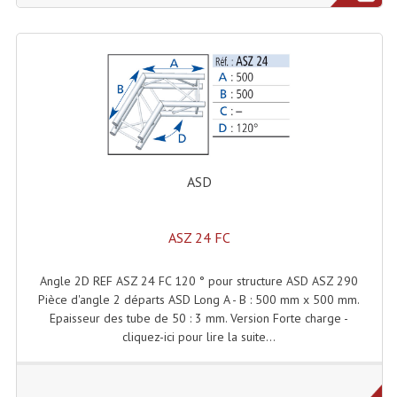
Microphones Scène Et Studio
Microphones Filaires
Micro Sans Fil HF VHF 200MHZ
Micro Sans Fil HF UHF 800MHZ
Micros De Studio
ASD
Microphones De Surface
ASZ 24 FC
Multi-Effets, Reverbes Etc...
Peripheriques Traitements Et Accessoires
Angle 2D REF ASZ 24 FC 120 ° pour structure ASD ASZ 290
Pièce d'angle 2 départs ASD Long A - B : 500 mm x 500 mm.
Portes Voix Mégaphones
Epaisseur des tube de 50 : 3 mm. Version Forte charge -
cliquez-ici pour lire la suite...
Pupitre Pour Discours
Samplers, Échantillonneurs