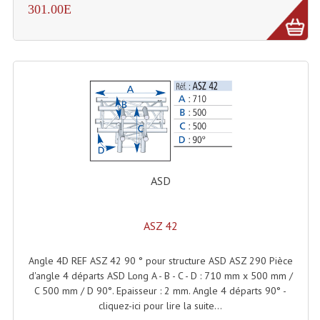
301.00E
Rack 19" PRO Betonex
Rack 19" Standard Betonex
Sac Trolley De Transport
Sacs & Housses De Transport
Valises Pour Clavier
Rack 19 Pouces Multiplis
ASD
Accessoires Flight-Case Coins Roulettes
ASZ 42
Rack 19" STYLE VSR (capot En L)
Machines À Effets Fumées, Mousses, Liquid
Angle 4D REF ASZ 42 90 ° pour structure ASD ASZ 290 Pièce
d'angle 4 départs ASD Long A - B - C - D : 710 mm x 500 mm /
Machines À Fumées
C 500 mm / D 90°. Epaisseur : 2 mm. Angle 4 départs 90° -
cliquez-ici pour lire la suite...
Effets Projection Et Jet De CO2