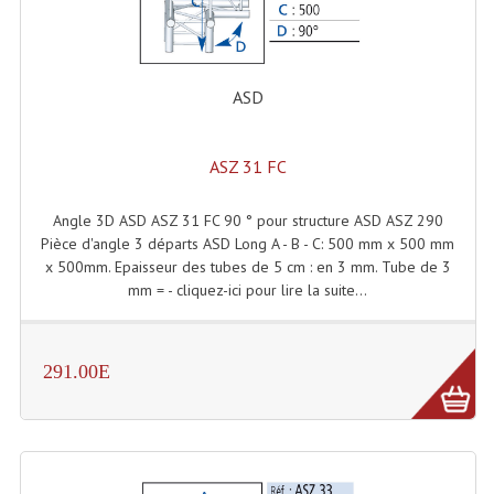
Système Boucle Magnétique
Structures, Pieds, Ponts...
ASD
Angle AG20 Structure Contest
Angle AG29 Structure Contest
ASZ 31 FC
Angle DECO22Q Structure Contest
Angle 3D ASD ASZ 31 FC 90 ° pour structure ASD ASZ 290
Pièce d'angle 3 départs ASD Long A - B - C: 500 mm x 500 mm
Angle DECOTRI Structure Contest
x 500mm. Epaisseur des tubes de 5 cm : en 3 mm. Tube de 3
mm = - cliquez-ici pour lire la suite...
Angle DUO Structure Contest
Angles Structure ASD SX290
291.00E
Angles Structure ASD SZ 290
Angles Structure Duo290
Angles Structure QUATRO290