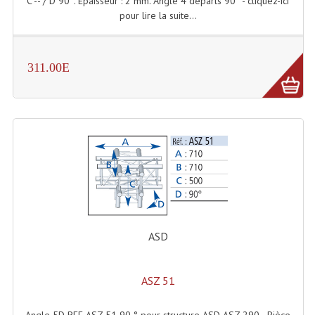
C -- / D 90°. Epaisseur : 2 mm. Angle 4 départs 90° - cliquez-ici
pour lire la suite...
Liquides À Fumée
Liquides À Mousse
311.00E
Nos Occasions Et Stock B
Les Occasions
Notre Stock B
Karaoké Materiel Lecteur Etc...
Matériel Karaoké
Disque DVD
ASD
Disque LD (30 Cm.)
ASZ 51
TARIF ET CATALOGUE DE LOCATION
Angle 5D REF ASZ 51 90 ° pour structure ASD ASZ 290 - Pièce