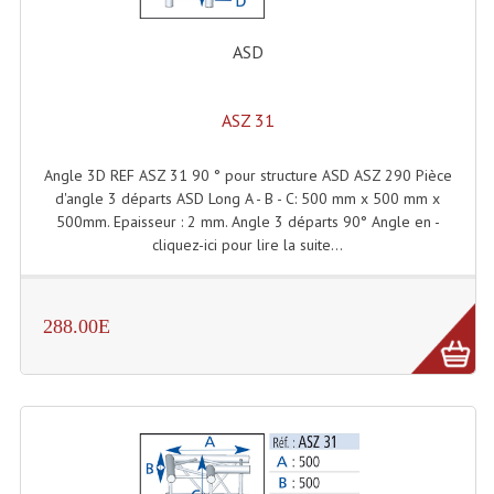
Enceintes Murales (Ligne 100V 16 - 8 Ohm)
ASD
Hp À Chambre De Compression
Lecteurs Mp3 Et CDs Sources
ASZ 31
Microphone PA & Micro Pupitre
Angle 3D REF ASZ 31 90 ° pour structure ASD ASZ 290 Pièce
d'angle 3 départs ASD Long A - B - C: 500 mm x 500 mm x
Projecteurs De Son
500mm. Epaisseur : 2 mm. Angle 3 départs 90° Angle en -
cliquez-ici pour lire la suite...
Sono: Conférences Securité Visite Guidée
Système D'audio Guide
288.00E
Système D'interprétation Simultanée
Système De Conférence
Système Visite Guidée
Sonorisation Securité EN-54