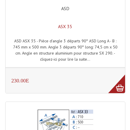
Enceintes Murales (Ligne 100V 16 - 8 Ohm)
ASD
Hp À Chambre De Compression
ASX 35
Lecteurs Mp3 Et CDs Sources
Microphone PA & Micro Pupitre
ASD ASX 35 - Pièce d'angle 3 départs 90° ASD Long A - B :
745 mm x 500 mm. Angle 3 départs 90° long: 74,5 cm x 50
Projecteurs De Son
cm. Angle en structure aluminium pour structure SX 290. -
cliquez-ici pour lire la suite...
Sono: Conférences Securité Visite Guidée
Système D'audio Guide
230.00E
Système D'interprétation Simultanée
Système De Conférence
Système Visite Guidée
Sonorisation Securité EN-54