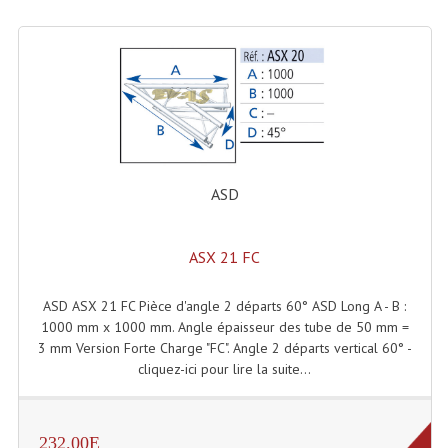
Tour De Travail Et Échafaudage
Flight-Case (s) Et Accessoires
Flight Case Plasma Et Écran LCD
Flight Case Régie
ASD
Flight Cases Platine Disque. Lecteurs CD
Flight Malettes Consoles T. Mixages
ASX 21 FC
Flight-Case CDs Et Disques Vinyls
ASD ASX 21 FC Pièce d'angle 2 départs 60° ASD Long A - B :
Flight-Case Pour Contrôleur DJ
1000 mm x 1000 mm. Angle épaisseur des tube de 50 mm =
3 mm Version Forte Charge "FC". Angle 2 départs vertical 60° -
Flight-Case Pour La Lumière
cliquez-ici pour lire la suite...
Malle Flight Multi-Usage
Meubles DJ
232.00E