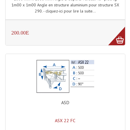
1m00 x 1m00 Angle en structure aluminium pour structure SX
290. - cliquez-ici pour lire la suite...
Lampes Leds
Lampes PAR
200.00E
Lampes Théatre
Les Packs Light
Lumières Noire
Lyres
Panneaux, Piste Danse À Leds
Petit Effets Lumineux
ASD
Projecteur De Gobo
Projecteur Extérieur Multifaisceaux
ASX 22 FC