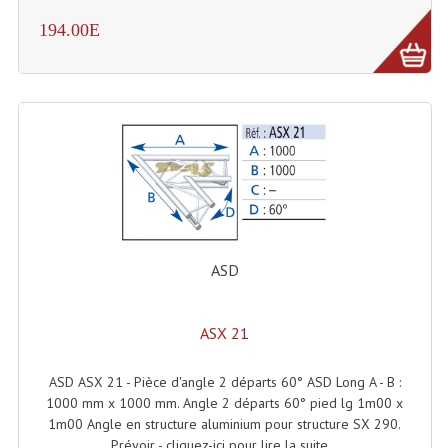
194.00E
Effets LASERS
Laser Multi-Points
Lasers (Effets Volumetriques)
Lasers D'extérieur Multi-Points
Effets Lumineux À Leds
Effets Lumineux, Centre De Piste
ASD
Effets Lumineux, Effets Disco
Electronique Commande Light
ASX 21
Blocs De Puissance
ASD ASX 21 - Pièce d'angle 2 départs 60° ASD Long A - B :
1000 mm x 1000 mm. Angle 2 départs 60° pied lg 1m00 x
Chenillards Modulateurs
1m00 Angle en structure aluminium pour structure SX 290.
Prévoir - cliquez-ici pour lire la suite...
Consoles Éclairage DMX