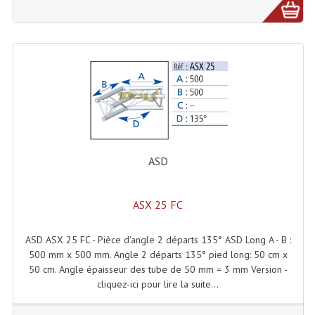
Système Sans Fil In-Ear Monitoring
Table Mixages Et Contrôleurs & Consoles
Tables De Mixage DJ
Controleurs DJ USB / MP3
Consoles Sono Et Studio
ASD
Consoles Numériques
Consoles Amplifiées
ASX 25 FC
Lumière
ASD ASX 25 FC - Pièce d'angle 2 départs 135° ASD Long A - B :
Boules À Facettes
500 mm x 500 mm. Angle 2 départs 135° pied long: 50 cm x
50 cm. Angle épaisseur des tube de 50 mm = 3 mm Version -
Changeurs De Couleurs
cliquez-ici pour lire la suite...
Déco Light