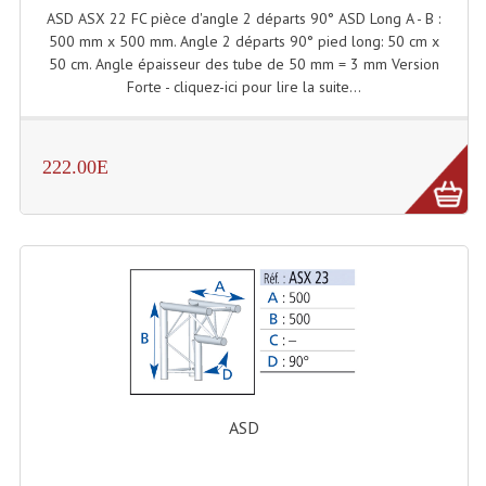
Projecteur Led Sur Batterie
ASD ASX 22 FC pièce d'angle 2 départs 90° ASD Long A - B :
500 mm x 500 mm. Angle 2 départs 90° pied long: 50 cm x
Projecteurs À Leds D'extérieurs
50 cm. Angle épaisseur des tube de 50 mm = 3 mm Version
Forte - cliquez-ici pour lire la suite...
Projecteurs Barres De Leds
Projecteurs Déco À Leds
222.00E
Projecteurs Leds
Projecteurs Plafonniers Et Encastrés
Projecteurs Théâtre Led
Projecteurs Traditionnels
Projecteurs Cycliodes
Projecteurs Découpes
ASD
Projecteurs Par : 16 À 64 Et Autres