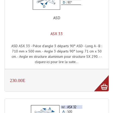
Système Boucle Magnétique
Structures, Pieds, Ponts...
ASD
Angle AG20 Structure Contest
ASX 33
Angle AG29 Structure Contest
ASD ASX 33 - Pièce d'angle 3 départs 90° ASD - Long A - B :
Angle DECO22Q Structure Contest
710 mm x 500 mm. - Angle 3 départs 90° long: 71 cm x 50
cm. - Angle en structure aluminium pour structure SX 290. - -
Angle DECOTRI Structure Contest
cliquez-ici pour lire la suite...
Angle DUO Structure Contest
Angles Structure ASD SX290
230.00E
Angles Structure ASD SZ 290
Angles Structure Duo290
Angles Structure QUATRO290