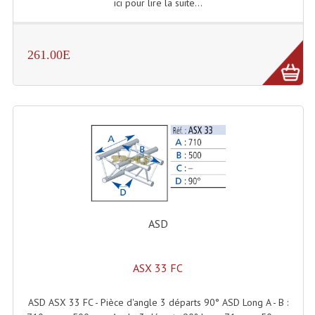
ici pour lire la suite...
Liquides À Fumée
261.00E
Liquides À Mousse
Nos Occasions Et Stock B
Les Occasions
Notre Stock B
Karaoké Materiel Lecteur Etc...
Matériel Karaoké
ASD
Disque DVD
Disque LD (30 Cm.)
ASX 33 FC
TARIF ET CATALOGUE DE LOCATION
ASD ASX 33 FC - Pièce d'angle 3 départs 90° ASD Long A - B :