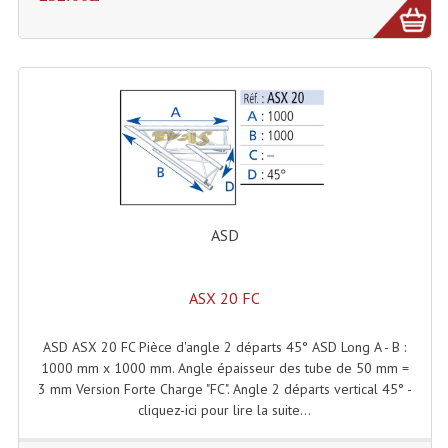
Rack 19" PRO Betonex
Rack 19" Standard Betonex
Sac Trolley De Transport
Sacs & Housses De Transport
Valises Pour Clavier
ASD
Rack 19 Pouces Multiplis
Accessoires Flight-Case Coins Roulettes
ASX 20 FC
Rack 19" STYLE VSR (capot En L)
ASD ASX 20 FC Pièce d'angle 2 départs 45° ASD Long A - B :
Machines À Effets Fumées, Mousses, Liquid
1000 mm x 1000 mm. Angle épaisseur des tube de 50 mm =
3 mm Version Forte Charge "FC". Angle 2 départs vertical 45° -
Machines À Fumées
cliquez-ici pour lire la suite...
Effets Projection Et Jet De CO2