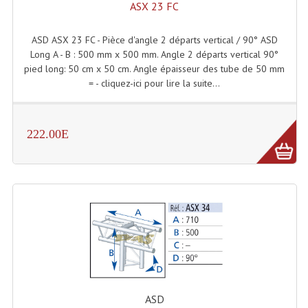
ASX 23 FC
Projecteurs Poursuite
Projecteurs Théatre: Plan Convexe Fresnel
ASD ASX 23 FC - Pièce d'angle 2 départs vertical / 90° ASD
Long A - B : 500 mm x 500 mm. Angle 2 départs vertical 90°
Rampe De Spots
pied long: 50 cm x 50 cm. Angle épaisseur des tube de 50 mm
= - cliquez-ici pour lire la suite...
Scanners
Stroboscopes
222.00E
Câbles, Connectiques.
Câblage Electrique
Câble Rallonge DMX512 MIDI
Câbles Module, Cables Audio
Câble Multi-Paires Audio
Câbles Enceintes
ASD