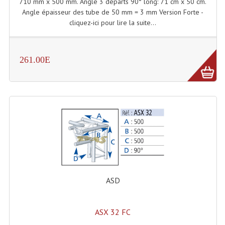
LISTE DU MATERIEL D'OCCASION
710 mm x 500 mm. Angle 3 départs 90° long: 71 cm x 50 cm.
Angle épaisseur des tube de 50 mm = 3 mm Version Forte -
PLAN ACCES, LES HORAIRES
cliquez-ici pour lire la suite...
CRÉER UN COMPTE
261.00E
ASD
ASX 32 FC