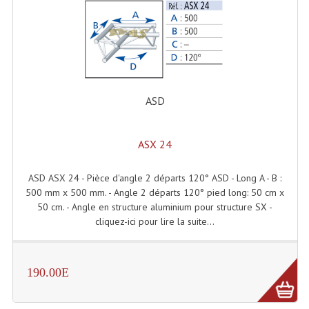
Lecteurs Cd À Plats
Lecteurs Cd À Plats Lecteur MP3
Lecteurs Double Cd Mixage Intégrée
Lecteurs Double Cd MP3
ASD
Lecteurs Lasers Simple Et Mp3 (rack 19")
ASX 24
Minidisc
ASD ASX 24 - Pièce d'angle 2 départs 120° ASD - Long A - B :
Digital Package Et Logiciel
500 mm x 500 mm. - Angle 2 départs 120° pied long: 50 cm x
50 cm. - Angle en structure aluminium pour structure SX -
Enregistreur Numérique
cliquez-ici pour lire la suite...
Platines Dvd Pour Dj
Platines Cassettes
190.00E
Limiteur De Niveau Sonore