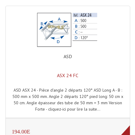
Microphones Scène Et Studio
Microphones Filaires
Micro Sans Fil HF VHF 200MHZ
Micro Sans Fil HF UHF 800MHZ
ASD
Micros De Studio
Microphones De Surface
ASX 24 FC
Multi-Effets, Reverbes Etc...
ASD ASX 24 - Pièce d'angle 2 départs 120° ASD Long A - B :
Peripheriques Traitements Et Accessoires
500 mm x 500 mm. Angle 2 départs 120° pied long: 50 cm x
50 cm. Angle épaisseur des tube de 50 mm = 3 mm Version
Portes Voix Mégaphones
Forte - cliquez-ici pour lire la suite...
Pupitre Pour Discours
Samplers, Échantillonneurs
194.00E