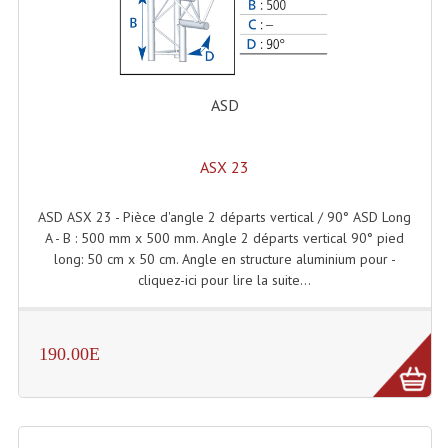
Enceintes Hifi
Enceintes Monitoring
Filtres Actifs, Correcteurs
ASD
Haut-Parleurs Moteurs Tweeters Filtres
ASX 23
Haut Parleurs Sono
ASD ASX 23 - Pièce d'angle 2 départs vertical / 90° ASD Long
Filtres Passifs
A - B : 500 mm x 500 mm. Angle 2 départs vertical 90° pied
long: 50 cm x 50 cm. Angle en structure aluminium pour -
Haut-Parleurs Amplis Guitare
cliquez-ici pour lire la suite...
Moteurs Pavillons Pour Enceinte
Tweeters Pour Enceintes
190.00E
Lecteurs Audio & Sources
Platines Disque Vinyles