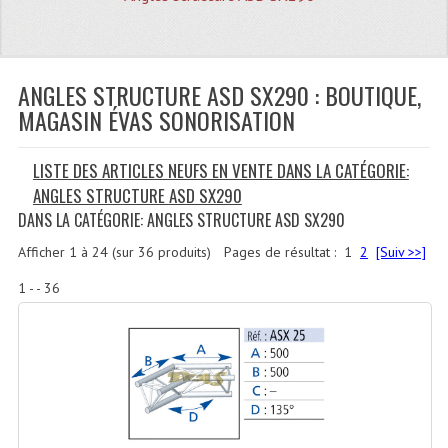
Quoi De Neuf?
Promotions
Plan Acces, Horaires.
ANGLES STRUCTURE ASD SX290 : BOUTIQUE,
MAGASIN ÉVAS SONORISATION
Location De Matériel
LISTE DES ARTICLES NEUFS EN VENTE DANS LA CATÉGORIE:
Le Matériel D´occasion
ANGLES STRUCTURE ASD SX290
Recherche Avancée
DANS LA CATÉGORIE: ANGLES STRUCTURE ASD SX290
Recevoir Nos Promotions
Afficher
1
à
24
(sur
36
produits)
Pages de résultat :
1
2
[Suiv >>]
1 - - 36
Faire Votre Devis
CATÉGORIES
Sonorisation
Accessoires Pieds Cellules Diamants