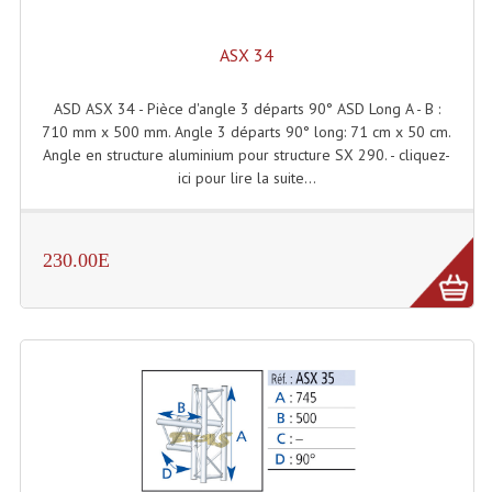
Connectiques, Prises Etc...
ASX 34
Adaptateurs Audio
Divers Bricolage
ASD ASX 34 - Pièce d'angle 3 départs 90° ASD Long A - B :
710 mm x 500 mm. Angle 3 départs 90° long: 71 cm x 50 cm.
Divers Bricolage
Angle en structure aluminium pour structure SX 290. - cliquez-
ici pour lire la suite...
Haut-Parleurs Origine Sav
Membrannes De Haut Parleurs
230.00E
Pieces Détachées Sav
Public-Adress
Accessoires Public-Adress L100V
Amplificateurs (L 100v)
Enceintes Encastrables Ligne 100V 4-8 Ohm