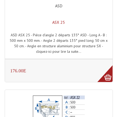
Accessoires Enceintes
ASD
Accessoires Micro, Pieds De Régie
ASX 25
Cellule (s)
Diamants
ASD ASX 25 - Pièce d'angle 2 départs 135° ASD - Long A - B :
500 mm x 500 mm. - Angle 2 départs 135° pied long: 50 cm x
Pieds D'enceintes
50 cm. - Angle en structure aluminium pour structure SX -
cliquez-ici pour lire la suite...
Selecteurs Audio Vidéo
Amplificateurs
176.00E
Amplificateurs Multi-Canaux
Casques Stéréo
Compresseurs , Limiteurs , Noise Gate
Egaliseur Egaliseurs