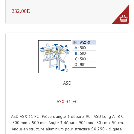
232.00E
Machines À Brouillard
Lanceur De Flammes Et Cartouche De Gaz
Machine À Etincelles Froides
Machines & Canon À Confettis
Machines À Bulles
Machines À Effet Brouillard
ASD
Machines À Fumée Lourde
Machines À Mousse, Neige, Liquides
ASX 31 FC
Liquide À Brouillard
ASD ASX 31 FC - Pièce d'angle 3 départs 90° ASD Long A - B C
Liquide À Bulles
: 500 mm x 500 mm. Angle 3 départs 90° long: 50 cm x 50 cm.
Angle en structure aluminium pour structure SX 290. - cliquez-
Liquide À Neige