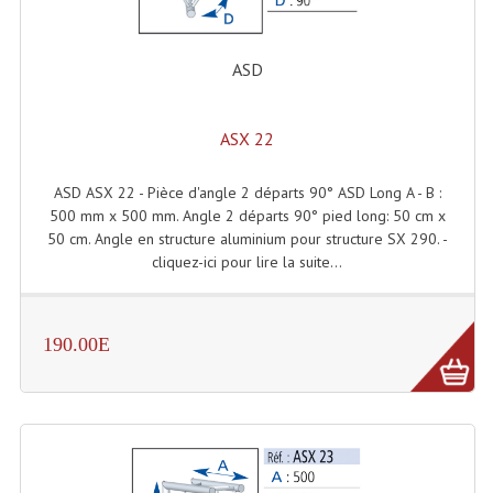
Enceintes Et Caissons Basses
Packs Sono
ASD
Enceintes Amplifiées Actives
ASX 22
Enceintes, Système Amplifiés
ASD ASX 22 - Pièce d'angle 2 départs 90° ASD Long A - B :
Enceintes Passives Sono
500 mm x 500 mm. Angle 2 départs 90° pied long: 50 cm x
50 cm. Angle en structure aluminium pour structure SX 290. -
Retours De Scène
cliquez-ici pour lire la suite...
Caisson De Basse Amplifié
Caissons De Basses
190.00E
Enceinte Nomade Bluetooth
Enceintes (Ecoutes De Studio)
Enceintes Autonomes Portables Amplifiées