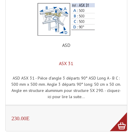
Grill Auto-Porté
Monotubes Et Angles 50mm
Pendrillon Et Ossature
Pieds De Levage
ASD
Ponts - Portiques
ASX 31
Praticable Et Accessoires
ASD ASX 31 - Pièce d'angle 3 départs 90° ASD Long A - B C :
Structure Echelle 290 Asd
500 mm x 500 mm. Angle 3 départs 90° long: 50 cm x 50 cm.
Angle en structure aluminium pour structure SX 290. - cliquez-
Structure Et Angles Quatro Deco
ici pour lire la suite...
Structures
Structures Carrées
230.00E
Structures, Angles Sd150