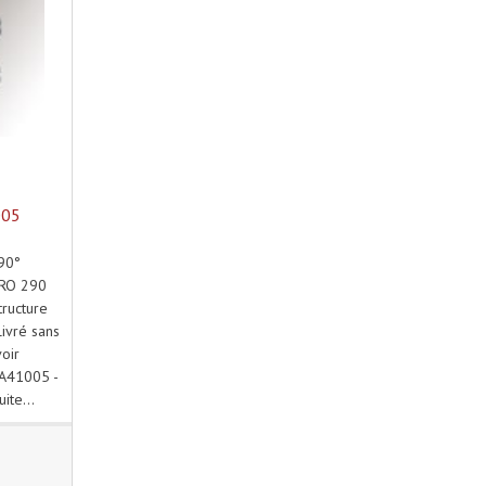
005
90°
RO 290
tructure
Livré sans
oir
A41005 -
uite...