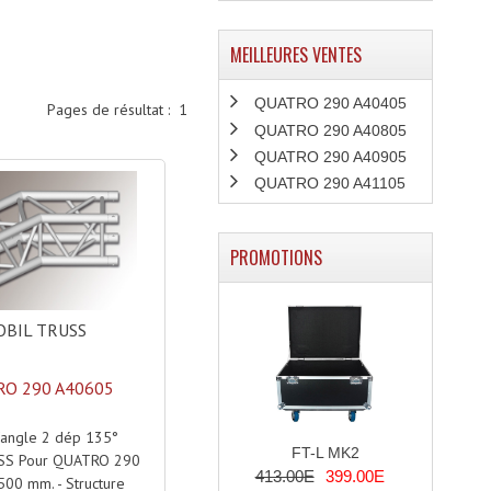
MEILLEURES VENTES
QUATRO 290 A40405
Pages de résultat :
1
QUATRO 290 A40805
QUATRO 290 A40905
QUATRO 290 A41105
PROMOTIONS
BIL TRUSS
O 290 A40605
'angle 2 dép 135°
FT-L MK2
SS Pour QUATRO 290
413.00E
399.00E
 500 mm. - Structure