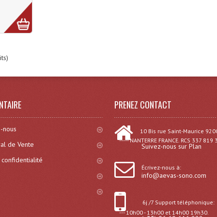
ts)
NTAIRE
PRENEZ CONTACT
-nous
10 Bis rue Saint-Maurice 920
----- NANTERRE FRANCE. RCS 337 819 
al de Vente
Suivez-nous sur Plan
 confidentialité
Écrivez-nous à:
info@aevas-sono.com
6j /7 Support téléphonique:
--- 10h00 - 13h00 et 14h00 19h30.