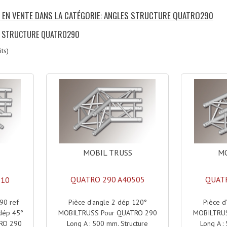
S EN VENTE DANS LA CATÉGORIE: ANGLES STRUCTURE QUATRO290
ES STRUCTURE QUATRO290
ts)
MOBIL TRUSS
MO
QUATRO 290 A40505
QUATR
210
Pièce d'angle 2 dép 120°
Pièce d
290 ref
MOBILTRUSS Pour QUATRO 290
MOBILTRU
 dép 45°
Long A : 500 mm. Structure
Long A :
RO 290