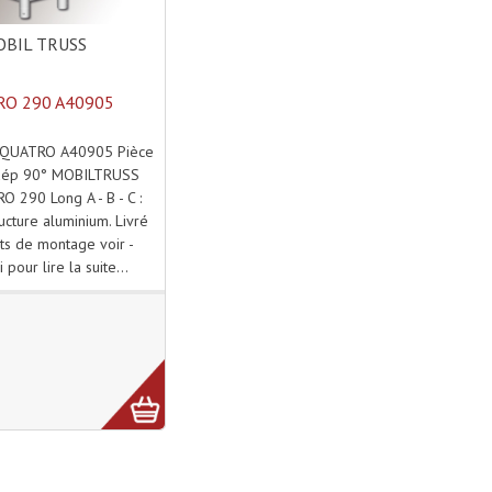
BIL TRUSS
O 290 A40905
s QUATRO A40905 Pièce
 dép 90° MOBILTRUSS
 290 Long A - B - C :
cture aluminium. Livré
its de montage voir -
i pour lire la suite...