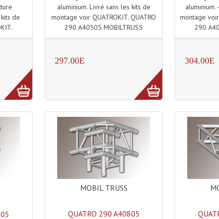
aluminium. Livré sans les kits de
aluminium. -
cture
montage voir QUATROKIT. QUATRO
montage voi
 kits de
290 A40505 MOBILTRUSS
290 A4
KIT.
297.00E
304.00E
MOBIL TRUSS
MO
QUATRO 290 A40805
QUATR
705