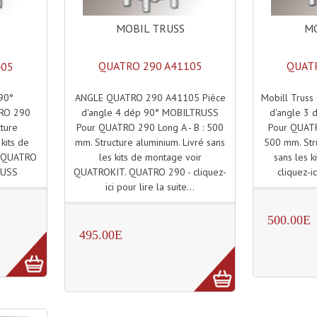
MOBIL TRUSS
MO
QUATRO 290 A41105
QUATR
405
ANGLE QUATRO 290 A41105 Pièce
Mobill Trus
90°
d'angle 4 dép 90° MOBILTRUSS
d'angle 3
RO 290
Pour QUATRO 290 Long A - B : 500
Pour QUATRO
cture
mm. Structure aluminium. Livré sans
500 mm. Stru
 kits de
les kits de montage voir
sans les k
. QUATRO
QUATROKIT. QUATRO 290 - cliquez-
cliquez-ic
RUSS
ici pour lire la suite...
500.00E
495.00E