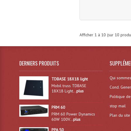
Afficher
1
à
10
(sur
10
produi
DERNIERS PRODUITS
SUPPLÉME
Qui sommes
TDBASE 18X18 light
Mobil truss TDBASE
Cond. Gener
18X18 Light...
plus
Politique de
stop mail
PRM 60
PRM 60 Power Dynamics
Plan du site
60W 100V...
plus
PPA 50