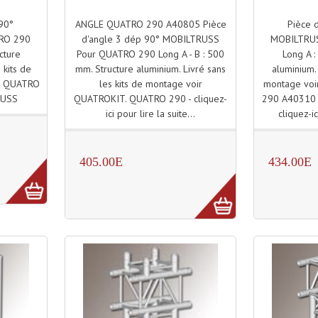
ANGLE QUATRO 290 A40805 Pièce
Pièce 
90°
d'angle 3 dép 90° MOBILTRUSS
MOBILTRU
RO 290
Pour QUATRO 290 Long A - B : 500
Long A :
cture
mm. Structure aluminium. Livré sans
aluminium. 
 kits de
les kits de montage voir
montage vo
 - QUATRO
QUATROKIT. QUATRO 290 - cliquez-
290 A40310 
RUSS
ici pour lire la suite...
cliquez-ic
405.00E
434.00E