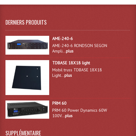
Système Boucle Magnétique
Structures, Pieds, Ponts...
DERNIERS PRODUITS
Angle AG20 Structure Contest
AME-240-6
Angle AG29 Structure Contest
AME-240-6 RONDSON SEGON
Ampli...
plus
Angle DECO22Q Structure Contest
TDBASE 18X18 light
Angle DECOTRI Structure Contest
Mobil truss TDBASE 18X18
Light...
plus
Angle DUO Structure Contest
Angles Structure ASD SX290
PRM 60
Angles Structure ASD SZ 290
PRM 60 Power Dynamics 60W
100V...
plus
Angles Structure Duo290
Angles Structure QUATRO290
SUPPLÉMENTAIRE