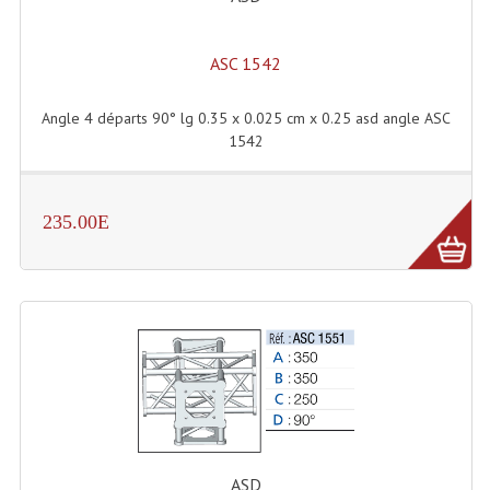
Lampes Leds
ASC 1542
Lampes PAR
Angle 4 départs 90° lg 0.35 x 0.025 cm x 0.25 asd angle ASC
Lampes Théatre
1542
Les Packs Light
235.00E
Lumières Noire
Lyres
Panneaux, Piste Danse À Leds
Petit Effets Lumineux
Projecteur De Gobo
Projecteur Extérieur Multifaisceaux
ASD