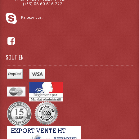
(+33) 06 60 616 222
Grill Auto-Porté
Parlez-nous:
Monotubes Et Angles 50mm
-
Pendrillon Et Ossature
Pieds De Levage
SOUTIEN
Ponts - Portiques
Praticable Et Accessoires
Structure Echelle 290 Asd
Structure Et Angles Quatro Deco
Structures
Structures Carrées
Structures, Angles Sd150