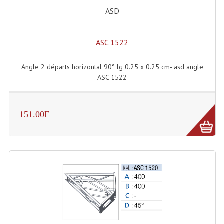
Accessoires Enceintes
ASD
Accessoires Micro, Pieds De Régie
ASC 1522
Cellule (s)
Diamants
Angle 2 départs horizontal 90° lg 0.25 x 0.25 cm- asd angle
ASC 1522
Pieds D'enceintes
Selecteurs Audio Vidéo
151.00E
Amplificateurs
Amplificateurs Multi-Canaux
Casques Stéréo
Compresseurs , Limiteurs , Noise Gate
Egaliseur Egaliseurs