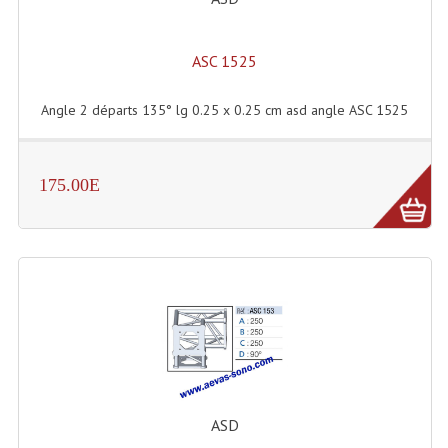
Microphones Scène Et Studio
ASC 1525
Microphones Filaires
Micro Sans Fil HF VHF 200MHZ
Angle 2 départs 135° lg 0.25 x 0.25 cm asd angle ASC 1525
Micro Sans Fil HF UHF 800MHZ
175.00E
Micros De Studio
Microphones De Surface
Multi-Effets, Reverbes Etc...
Peripheriques Traitements Et Accessoires
Portes Voix Mégaphones
Pupitre Pour Discours
ASD
Samplers, Échantillonneurs