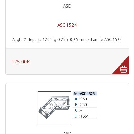
ASD
Lecteurs Cd À Plats
Lecteurs Cd À Plats Lecteur MP3
ASC 1524
Lecteurs Double Cd Mixage Intégrée
Angle 2 départs 120° lg 0.25 x 0.25 cm asd angle ASC 1524
Lecteurs Double Cd MP3
Lecteurs Lasers Simple Et Mp3 (rack 19")
175.00E
Minidisc
Digital Package Et Logiciel
Enregistreur Numérique
Platines Dvd Pour Dj
Platines Cassettes
Limiteur De Niveau Sonore
ASD