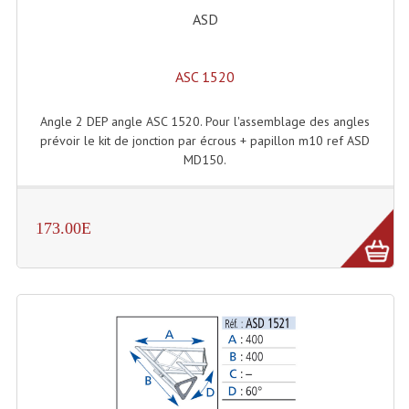
Enceintes Et Caissons Basses
ASD
Packs Sono
ASC 1520
Enceintes Amplifiées Actives
Angle 2 DEP angle ASC 1520. Pour l'assemblage des angles
Enceintes, Système Amplifiés
prévoir le kit de jonction par écrous + papillon m10 ref ASD
MD150.
Enceintes Passives Sono
Retours De Scène
173.00E
Caisson De Basse Amplifié
Caissons De Basses
Enceinte Nomade Bluetooth
Enceintes (Ecoutes De Studio)
Enceintes Autonomes Portables Amplifiées