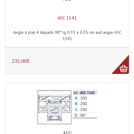
Dispatches
ASC 1541
Filtres Et Divers
Angle à plat 4 départs 90° lg 0.35 x 0.35 cm asd angle ASC
Flexibles Lumineux Leds
1541
Guirlandes Lumineuse
Gyrophares À Leds
235.00E
Lampes Ampoules
Ampoules - Tubes Lumière Noire Black Gun
Lampes À Décharges
Lampes De Couleurs
Lampes Dichroique
ASD
Lampes Halogenes Divers