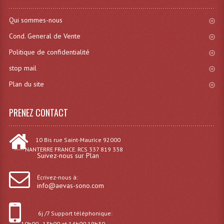
Angles Structure SC150
Qui sommes-nous
Angles Structure SD250
Cond. General de Vente
Politique de confidentialité
Angles Structure TRIO290
stop mail
Angles Structure Triodéco
Plan du site
Angles Trio Steel Acier
PRENEZ CONTACT
Cercle Monotube
Cercle Struct Carrée 290
10 Bis rue Saint-Maurice 92000
----- NANTERRE FRANCE. RCS 337 819 338
Suivez-nous sur Plan
Cercle Struct SCC Carre
Cercle Struct Triangulaire290
Écrivez-nous à:
info@aevas-sono.com
Crochets Et Accessoires
6j /7 Support téléphonique:
Embases Pour Structure
--- 10h00 - 13h00 et 14h00 19h30.