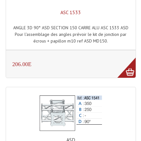
Effets LASERS
ASC 1533
Laser Multi-Points
ANGLE 3D 90° ASD SECTION 150 CARRE ALU ASC 1533 ASD
Pour l'assemblage des angles prévoir le kit de jonction par
Lasers (Effets Volumetriques)
écrous + papillon m10 ref ASD MD150.
Lasers D'extérieur Multi-Points
Effets Lumineux À Leds
206.00E
Effets Lumineux, Centre De Piste
Effets Lumineux, Effets Disco
Electronique Commande Light
Blocs De Puissance
Chenillards Modulateurs
ASD
Consoles Éclairage DMX