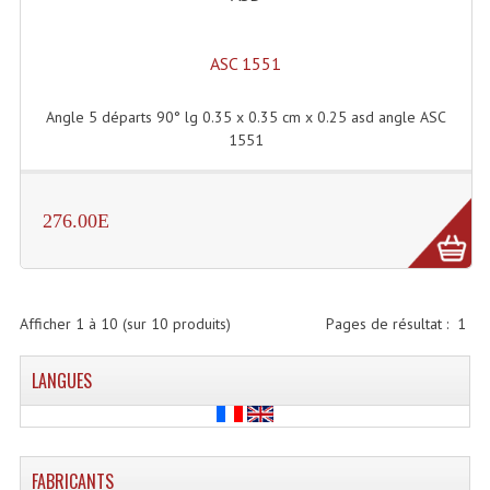
Projecteur Led Sur Batterie
Projecteurs À Leds D'extérieurs
ASC 1551
Projecteurs Barres De Leds
Angle 5 départs 90° lg 0.35 x 0.35 cm x 0.25 asd angle ASC
Projecteurs Déco À Leds
1551
Projecteurs Leds
276.00E
Projecteurs Plafonniers Et Encastrés
Projecteurs Théâtre Led
Projecteurs Traditionnels
Afficher
1
à
10
(sur
10
produits)
Pages de résultat :
1
Projecteurs Cycliodes
LANGUES
Projecteurs Découpes
Projecteurs Par : 16 À 64 Et Autres
FABRICANTS