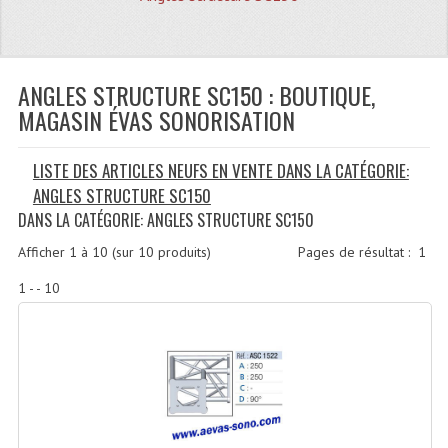
Quoi De Neuf?
Promotions
Plan Acces, Horaires.
ANGLES STRUCTURE SC150 : BOUTIQUE,
MAGASIN ÉVAS SONORISATION
Location De Matériel
LISTE DES ARTICLES NEUFS EN VENTE DANS LA CATÉGORIE:
Le Matériel D´occasion
ANGLES STRUCTURE SC150
Recherche Avancée
DANS LA CATÉGORIE: ANGLES STRUCTURE SC150
Recevoir Nos Promotions
Afficher
1
à
10
(sur
10
produits)
Pages de résultat :
1
1 - - 10
Faire Votre Devis
CATÉGORIES
Sonorisation
Accessoires Pieds Cellules Diamants