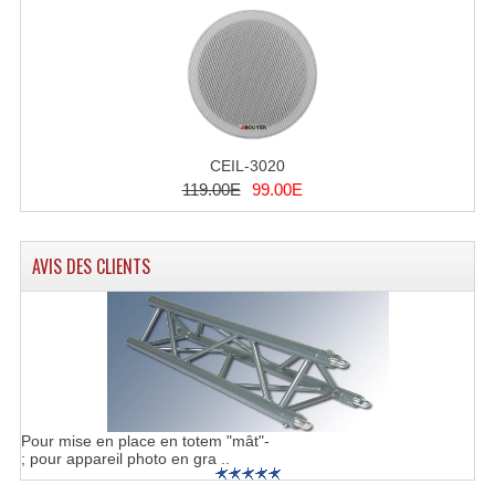
Enceintes Murales (Ligne 100V 16 - 8 Ohm)
Hp À Chambre De Compression
Lecteurs Mp3 Et CDs Sources
Microphone PA & Micro Pupitre
CEIL-3020
119.00E
99.00E
Projecteurs De Son
Sono: Conférences Securité Visite Guidée
AVIS DES CLIENTS
Système D'audio Guide
Système D'interprétation Simultanée
Système De Conférence
Système Visite Guidée
Pour mise en place en totem "mât"-
; pour appareil photo en gra ..
Sonorisation Securité EN-54