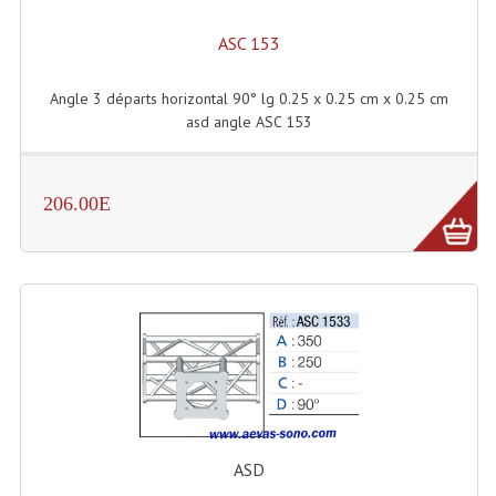
Système Sans Fil In-Ear Monitoring
ASC 153
Table Mixages Et Contrôleurs & Consoles
Angle 3 départs horizontal 90° lg 0.25 x 0.25 cm x 0.25 cm
asd angle ASC 153
Tables De Mixage DJ
Controleurs DJ USB / MP3
206.00E
Consoles Sono Et Studio
Consoles Numériques
Consoles Amplifiées
Lumière
Boules À Facettes
Changeurs De Couleurs
ASD
Déco Light