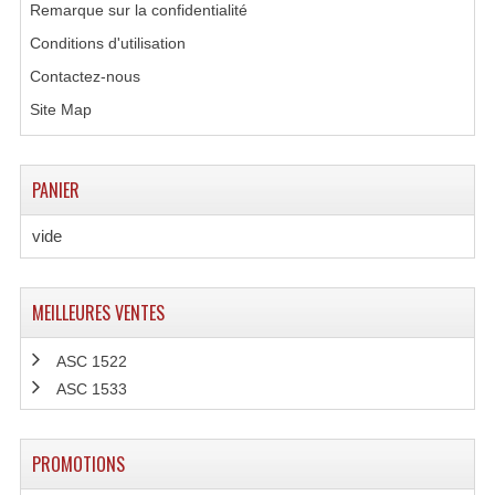
Remarque sur la confidentialité
Connectiques, Prises Etc...
Conditions d'utilisation
Adaptateurs Audio
Contactez-nous
Divers Bricolage
Site Map
Divers Bricolage
PANIER
Haut-Parleurs Origine Sav
vide
Membrannes De Haut Parleurs
Pieces Détachées Sav
MEILLEURES VENTES
Public-Adress
ASC 1522
Accessoires Public-Adress L100V
ASC 1533
Amplificateurs (L 100v)
PROMOTIONS
Enceintes Encastrables Ligne 100V 4-8 Ohm