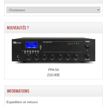
Projecteurs Poursuite
Projecteurs Théatre: Plan Convexe Fresnel
Rampe De Spots
NOUVEAUTÉS ?
Scanners
Stroboscopes
Câbles, Connectiques.
Câblage Electrique
PPA 50
Câble Rallonge DMX512 MIDI
210.00E
Câbles Module, Cables Audio
INFORMATIONS
Câble Multi-Paires Audio
Câbles Enceintes
Expédition et retours