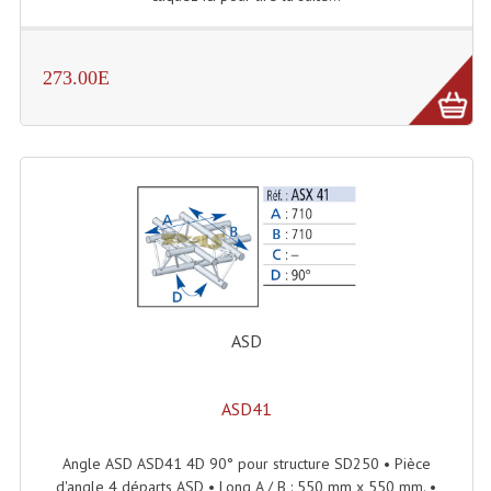
Lampes Leds
273.00E
Lampes PAR
Lampes Théatre
Les Packs Light
Lumières Noire
Lyres
Panneaux, Piste Danse À Leds
ASD
Petit Effets Lumineux
Projecteur De Gobo
ASD41
Projecteur Extérieur Multifaisceaux
Angle ASD ASD41 4D 90° pour structure SD250 • Pièce
d'angle 4 départs ASD • Long A / B : 550 mm x 550 mm. •