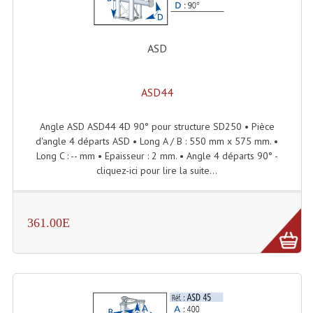
Angles Structure SC150
Angles Structure SD250
ASD
Angles Structure TRIO290
ASD44
Angles Structure Triodéco
Angle ASD ASD44 4D 90° pour structure SD250 • Pièce
Angles Trio Steel Acier
d'angle 4 départs ASD • Long A / B : 550 mm x 575 mm. •
Long C : -- mm • Epaisseur : 2 mm. • Angle 4 départs 90° -
Cercle Monotube
cliquez-ici pour lire la suite...
Cercle Struct Carrée 290
Cercle Struct SCC Carre
361.00E
Cercle Struct Triangulaire290
Crochets Et Accessoires
Embases Pour Structure