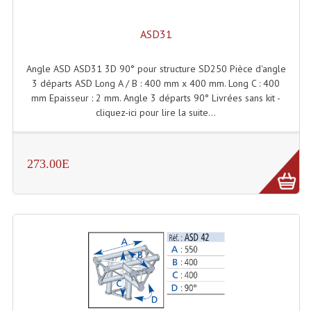
Enceintes Murales (Ligne 100V 16 - 8 Ohm)
ASD31
Hp À Chambre De Compression
Angle ASD ASD31 3D 90° pour structure SD250 Pièce d'angle
Lecteurs Mp3 Et CDs Sources
3 départs ASD Long A / B : 400 mm x 400 mm. Long C : 400
Microphone PA & Micro Pupitre
mm Epaisseur : 2 mm. Angle 3 départs 90° Livrées sans kit -
cliquez-ici pour lire la suite...
Projecteurs De Son
Sono: Conférences Securité Visite Guidée
273.00E
Système D'audio Guide
Système D'interprétation Simultanée
Système De Conférence
Système Visite Guidée
Sonorisation Securité EN-54