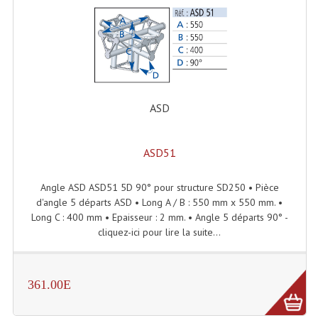
Tour De Travail Et Échafaudage
Flight-Case (s) Et Accessoires
Flight Case Plasma Et Écran LCD
ASD
Flight Case Régie
Flight Cases Platine Disque. Lecteurs CD
ASD51
Flight Malettes Consoles T. Mixages
Angle ASD ASD51 5D 90° pour structure SD250 • Pièce
Flight-Case CDs Et Disques Vinyls
d'angle 5 départs ASD • Long A / B : 550 mm x 550 mm. •
Long C : 400 mm • Epaisseur : 2 mm. • Angle 5 départs 90° -
Flight-Case Pour Contrôleur DJ
cliquez-ici pour lire la suite...
Flight-Case Pour La Lumière
361.00E
Malle Flight Multi-Usage
Meubles DJ