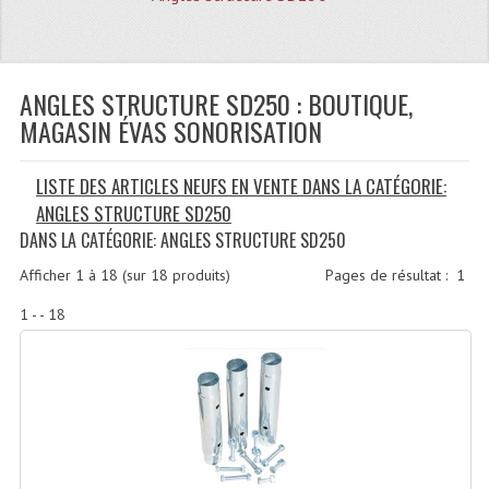
Quoi De Neuf?
Promotions
Plan Acces, Horaires.
ANGLES STRUCTURE SD250 : BOUTIQUE,
MAGASIN ÉVAS SONORISATION
Location De Matériel
LISTE DES ARTICLES NEUFS EN VENTE DANS LA CATÉGORIE:
Le Matériel D´occasion
ANGLES STRUCTURE SD250
Recherche Avancée
DANS LA CATÉGORIE: ANGLES STRUCTURE SD250
Recevoir Nos Promotions
Afficher
1
à
18
(sur
18
produits)
Pages de résultat :
1
1 - - 18
Faire Votre Devis
CATÉGORIES
Sonorisation
Accessoires Pieds Cellules Diamants