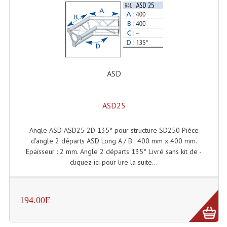
Microphones Scène Et Studio
Microphones Filaires
Micro Sans Fil HF VHF 200MHZ
ASD
Micro Sans Fil HF UHF 800MHZ
Micros De Studio
ASD25
Microphones De Surface
Angle ASD ASD25 2D 135° pour structure SD250 Pièce
Multi-Effets, Reverbes Etc...
d'angle 2 départs ASD Long A / B : 400 mm x 400 mm.
Epaisseur : 2 mm. Angle 2 départs 135° Livré sans kit de -
Peripheriques Traitements Et Accessoires
cliquez-ici pour lire la suite...
Portes Voix Mégaphones
194.00E
Pupitre Pour Discours
Samplers, Échantillonneurs