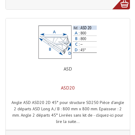
Effets LASERS
Laser Multi-Points
Lasers (Effets Volumetriques)
Lasers D'extérieur Multi-Points
Effets Lumineux À Leds
ASD
Effets Lumineux, Centre De Piste
Effets Lumineux, Effets Disco
ASD20
Electronique Commande Light
Angle ASD ASD20 2D 45° pour structure SD250 Pièce d'angle
2 départs ASD Long A / B : 800 mm x 800 mm. Epaisseur : 2
Blocs De Puissance
mm. Angle 2 départs 45° Livrées sans kit de - cliquez-ici pour
lire la suite...
Chenillards Modulateurs
Consoles Éclairage DMX