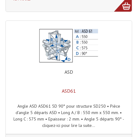
Machines À Brouillard
Lanceur De Flammes Et Cartouche De Gaz
Machine À Etincelles Froides
Machines & Canon À Confettis
Machines À Bulles
ASD
Machines À Effet Brouillard
Machines À Fumée Lourde
ASD61
Machines À Mousse, Neige, Liquides
Angle ASD ASD61 5D 90° pour structure SD250 • Pièce
Liquide À Brouillard
d'angle 5 départs ASD • Long A / B : 550 mm x 550 mm. •
Long C : 575 mm • Epaisseur : 2 mm. • Angle 5 départs 90° -
Liquide À Bulles
cliquez-ici pour lire la suite...
Liquide À Neige