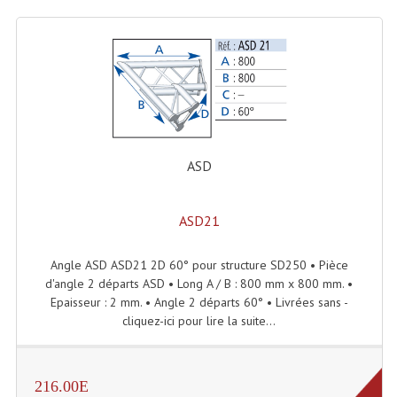
Système Sans Fil In-Ear Monitoring
Table Mixages Et Contrôleurs & Consoles
Tables De Mixage DJ
Controleurs DJ USB / MP3
ASD
Consoles Sono Et Studio
Consoles Numériques
ASD21
Consoles Amplifiées
Angle ASD ASD21 2D 60° pour structure SD250 • Pièce
Lumière
d'angle 2 départs ASD • Long A / B : 800 mm x 800 mm. •
Epaisseur : 2 mm. • Angle 2 départs 60° • Livrées sans -
Boules À Facettes
cliquez-ici pour lire la suite...
Changeurs De Couleurs
216.00E
Déco Light