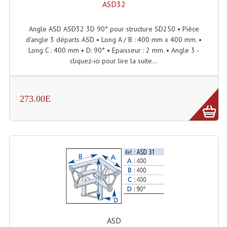
ASD32
Connectiques, Prises Etc...
Adaptateurs Audio
Angle ASD ASD32 3D 90° pour structure SD250 • Pièce
d'angle 3 départs ASD • Long A / B : 400 mm x 400 mm. •
Divers Bricolage
Long C : 400 mm • D: 90° • Epaisseur : 2 mm. • Angle 3 -
cliquez-ici pour lire la suite...
Divers Bricolage
Haut-Parleurs Origine Sav
273.00E
Membrannes De Haut Parleurs
Pieces Détachées Sav
Public-Adress
Accessoires Public-Adress L100V
Amplificateurs (L 100v)
Enceintes Encastrables Ligne 100V 4-8 Ohm
ASD