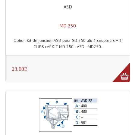
Accessoires Enceintes
ASD
Accessoires Micro, Pieds De Régie
MD 250
Cellule (s)
Diamants
Option Kit de jonction ASD pour SD 250 alu 3 coupleurs + 3
CLIPS ref KIT MD 250 - ASD - MD250.
Pieds D'enceintes
Selecteurs Audio Vidéo
23.00E
Amplificateurs
Amplificateurs Multi-Canaux
Casques Stéréo
Compresseurs , Limiteurs , Noise Gate
Egaliseur Egaliseurs