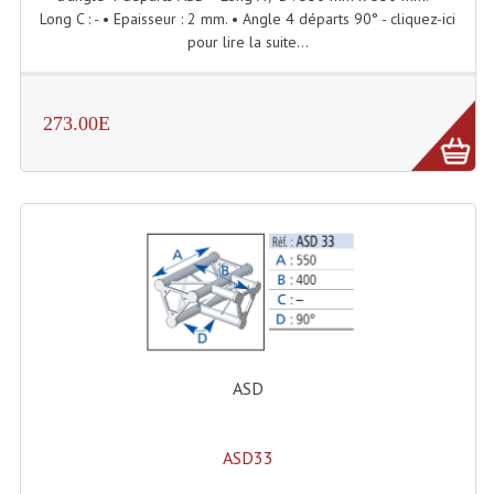
Projecteur Led Sur Batterie
Long C : - • Epaisseur : 2 mm. • Angle 4 départs 90° - cliquez-ici
pour lire la suite...
Projecteurs À Leds D'extérieurs
Projecteurs Barres De Leds
273.00E
Projecteurs Déco À Leds
Projecteurs Leds
Projecteurs Plafonniers Et Encastrés
Projecteurs Théâtre Led
Projecteurs Traditionnels
Projecteurs Cycliodes
ASD
Projecteurs Découpes
ASD33
Projecteurs Par : 16 À 64 Et Autres