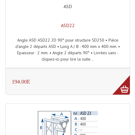
Enceintes Et Caissons Basses
ASD
Packs Sono
ASD22
Enceintes Amplifiées Actives
Angle ASD ASD22 2D 90° pour structure SD250 • Pièce
Enceintes, Système Amplifiés
d'angle 2 départs ASD • Long A / B : 400 mm x 400 mm. •
Epaisseur : 2 mm. • Angle 2 départs 90° • Livrées sans -
Enceintes Passives Sono
cliquez-ici pour lire la suite...
Retours De Scène
Caisson De Basse Amplifié
194.00E
Caissons De Basses
Enceinte Nomade Bluetooth
Enceintes (Ecoutes De Studio)
Enceintes Autonomes Portables Amplifiées