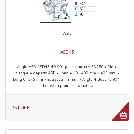
Grill Auto-Porté
Monotubes Et Angles 50mm
ASD
Pendrillon Et Ossature
Pieds De Levage
ASD45
Ponts - Portiques
Angle ASD ASD45 4D 90° pour structure SD250 • Pièce
Praticable Et Accessoires
d'angle 4 départs ASD • Long A / B : 400 mm x 400 mm. •
Long C : 575 mm • Epaisseur : 2 mm. • Angle 4 départs 90° -
Structure Echelle 290 Asd
cliquez-ici pour lire la suite...
Structure Et Angles Quatro Deco
Structures
361.00E
Structures Carrées
Structures, Angles Sd150