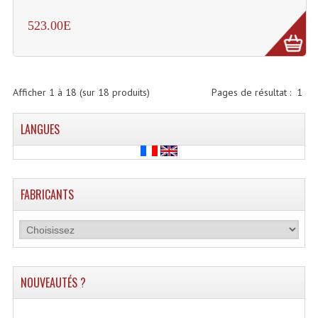
523.00E
Liquides À Fumée
Liquides À Mousse
Nos Occasions Et Stock B
Afficher
1
à
18
(sur
18
produits)
Pages de résultat :
1
Les Occasions
LANGUES
Notre Stock B
Karaoké Materiel Lecteur Etc...
FABRICANTS
Matériel Karaoké
Disque DVD
Disque LD (30 Cm.)
NOUVEAUTÉS ?
TARIF ET CATALOGUE DE LOCATION