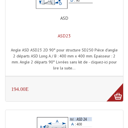
Enceintes Hifi
Enceintes Monitoring
ASD
Filtres Actifs, Correcteurs
ASD23
Haut-Parleurs Moteurs Tweeters Filtres
Angle ASD ASD23 2D 90° pour structure SD250 Pièce d'angle
Haut Parleurs Sono
2 départs ASD Long A / B : 400 mm x 400 mm. Epaisseur : 2
mm. Angle 2 départs 90° Livrées sans kit de - cliquez-ici pour
Filtres Passifs
lire la suite...
Haut-Parleurs Amplis Guitare
Moteurs Pavillons Pour Enceinte
194.00E
Tweeters Pour Enceintes
Lecteurs Audio & Sources
Platines Disque Vinyles