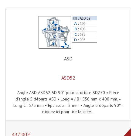
Rack 19" PRO Betonex
Rack 19" Standard Betonex
Sac Trolley De Transport
Sacs & Housses De Transport
ASD
Valises Pour Clavier
Rack 19 Pouces Multiplis
ASD52
Accessoires Flight-Case Coins Roulettes
Angle ASD ASD52 5D 90° pour structure SD250 • Pièce
Rack 19" STYLE VSR (capot En L)
d'angle 5 départs ASD • Long A / B : 550 mm x 400 mm. •
Long C : 575 mm • Epaisseur : 2 mm. • Angle 5 départs 90° -
Machines À Effets Fumées, Mousses, Liquid
cliquez-ici pour lire la suite...
Machines À Fumées
437.00E
Effets Projection Et Jet De CO2