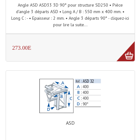
Projecteurs Poursuite
Angle ASD ASD33 3D 90° pour structure SD250 • Pièce
d'angle 3 départs ASD • Long A / B : 550 mm x 400 mm. •
Projecteurs Théatre: Plan Convexe Fresnel
Long C : - • Epaisseur : 2 mm. • Angle 3 départs 90° - cliquez-ici
pour lire la suite...
Rampe De Spots
Scanners
273.00E
Stroboscopes
Câbles, Connectiques.
Câblage Electrique
Câble Rallonge DMX512 MIDI
Câbles Module, Cables Audio
Câble Multi-Paires Audio
ASD
Câbles Enceintes