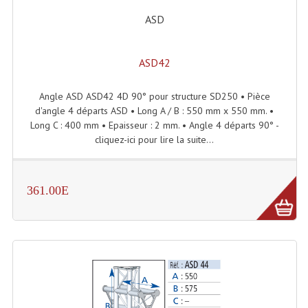
Système Boucle Magnétique
ASD
Structures, Pieds, Ponts...
ASD42
Angle AG20 Structure Contest
Angle ASD ASD42 4D 90° pour structure SD250 • Pièce
Angle AG29 Structure Contest
d'angle 4 départs ASD • Long A / B : 550 mm x 550 mm. •
Long C : 400 mm • Epaisseur : 2 mm. • Angle 4 départs 90° -
Angle DECO22Q Structure Contest
cliquez-ici pour lire la suite...
Angle DECOTRI Structure Contest
Angle DUO Structure Contest
361.00E
Angles Structure ASD SX290
Angles Structure ASD SZ 290
Angles Structure Duo290
Angles Structure QUATRO290