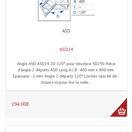
Lecteurs Cd À Plats
Lecteurs Cd À Plats Lecteur MP3
ASD
Lecteurs Double Cd Mixage Intégrée
Lecteurs Double Cd MP3
ASD24
Lecteurs Lasers Simple Et Mp3 (rack 19")
Angle ASD ASD24 2D 120° pour structure SD250 Pièce
Minidisc
d'angle 2 départs ASD Long A / B : 400 mm x 400 mm.
Epaisseur : 2 mm. Angle 2 départs 120° Livrées sans kit de -
Digital Package Et Logiciel
cliquez-ici pour lire la suite...
Enregistreur Numérique
Platines Dvd Pour Dj
194.00E
Platines Cassettes
Limiteur De Niveau Sonore