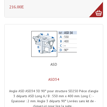
216.00E
Dispatches
Filtres Et Divers
Flexibles Lumineux Leds
Guirlandes Lumineuse
Gyrophares À Leds
Lampes Ampoules
ASD
Ampoules - Tubes Lumière Noire Black Gun
Lampes À Décharges
ASD34
Lampes De Couleurs
Angle ASD ASD34 3D 90° pour structure SD250 Pièce d'angle
3 départs ASD Long A / B : 550 mm x 400 mm. Long C : -
Lampes Dichroique
Epaisseur : 2 mm. Angle 3 départs 90° Livrées sans kit de -
cliquez-ici pour lire la suite...
Lampes Halogenes Divers