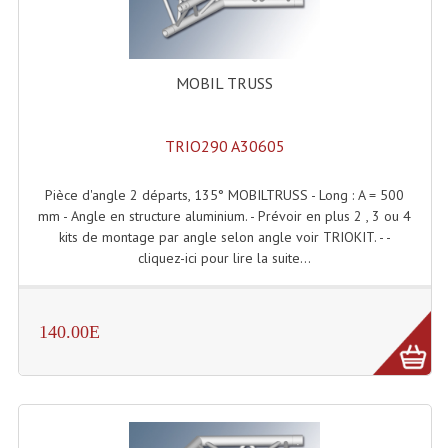
Lecteurs Cd À Plats
Lecteurs Cd À Plats Lecteur MP3
MOBIL TRUSS
Lecteurs Double Cd Mixage Intégrée
Lecteurs Double Cd MP3
TRIO290 A30605
Lecteurs Lasers Simple Et Mp3 (rack 19")
Pièce d'angle 2 départs, 135° MOBILTRUSS - Long : A = 500
mm - Angle en structure aluminium. - Prévoir en plus 2 , 3 ou 4
Minidisc
kits de montage par angle selon angle voir TRIOKIT. - -
cliquez-ici pour lire la suite...
Digital Package Et Logiciel
Enregistreur Numérique
140.00E
Platines Dvd Pour Dj
Platines Cassettes
Limiteur De Niveau Sonore