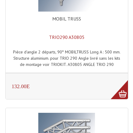
Enceintes Hifi
Enceintes Monitoring
MOBIL TRUSS
Filtres Actifs, Correcteurs
TRIO290 A30805
Haut-Parleurs Moteurs Tweeters Filtres
Pièce d'angle 2 départs, 90° MOBILTRUSS Long A : 500 mm.
Haut Parleurs Sono
Structure aluminium. pour TRIO 290 Angle livré sans les kits
de montage voir TRIOKIT. A30805 ANGLE TRIO 290
Filtres Passifs
Haut-Parleurs Amplis Guitare
132.00E
Moteurs Pavillons Pour Enceinte
Tweeters Pour Enceintes
Lecteurs Audio & Sources
Platines Disque Vinyles