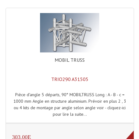
Machines À Brouillard
Lanceur De Flammes Et Cartouche De Gaz
Machine À Etincelles Froides
Machines & Canon À Confettis
MOBIL TRUSS
Machines À Bulles
Machines À Effet Brouillard
TRIO290 A31505
Machines À Fumée Lourde
Pièce d'angle 5 départs, 90° MOBILTRUSS Long : A - B - c =
1000 mm Angle en structure aluminium. Prévoir en plus 2 , 3
Machines À Mousse, Neige, Liquides
ou 4 kits de montage par angle selon angle voir - cliquez-ici
Liquide À Brouillard
pour lire la suite...
Liquide À Bulles
303.00E
Liquide À Neige