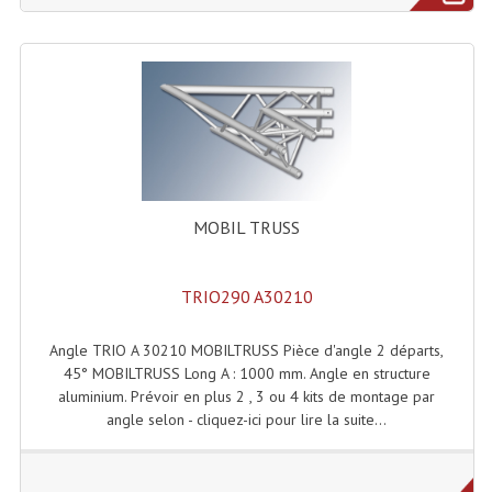
Effets LASERS
Laser Multi-Points
Lasers (Effets Volumetriques)
Lasers D'extérieur Multi-Points
Effets Lumineux À Leds
MOBIL TRUSS
Effets Lumineux, Centre De Piste
TRIO290 A30210
Effets Lumineux, Effets Disco
Angle TRIO A 30210 MOBILTRUSS Pièce d'angle 2 départs,
Electronique Commande Light
45° MOBILTRUSS Long A : 1000 mm. Angle en structure
aluminium. Prévoir en plus 2 , 3 ou 4 kits de montage par
Blocs De Puissance
angle selon - cliquez-ici pour lire la suite...
Chenillards Modulateurs
Consoles Éclairage DMX