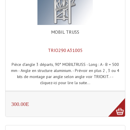
Tour De Travail Et Échafaudage
Flight-Case (s) Et Accessoires
MOBIL TRUSS
Flight Case Plasma Et Écran LCD
Flight Case Régie
TRIO290 A31005
Flight Cases Platine Disque. Lecteurs CD
Pièce d'angle 3 départs, 90° MOBILTRUSS - Long : A - B = 500
Flight Malettes Consoles T. Mixages
mm - Angle en structure aluminium. - Prévoir en plus 2 , 3 ou 4
kits de montage par angle selon angle voir TRIOKIT. - -
Flight-Case CDs Et Disques Vinyls
cliquez-ici pour lire la suite...
Flight-Case Pour Contrôleur DJ
300.00E
Flight-Case Pour La Lumière
Malle Flight Multi-Usage
Meubles DJ