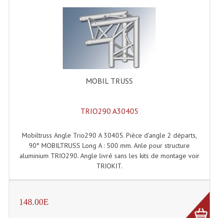
Système Sans Fil In-Ear Monitoring
Table Mixages Et Contrôleurs & Consoles
Tables De Mixage DJ
Controleurs DJ USB / MP3
MOBIL TRUSS
Consoles Sono Et Studio
TRIO290 A30405
Consoles Numériques
Consoles Amplifiées
Mobiltruss Angle Trio290 A 30405. Pièce d'angle 2 départs,
90° MOBILTRUSS Long A : 500 mm. Anle pour structure
Lumière
aluminium TRIO290. Angle livré sans les kits de montage voir
TRIOKIT.
Boules À Facettes
Changeurs De Couleurs
148.00E
Déco Light