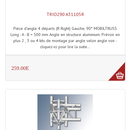
Système Boucle Magnétique
TRIO290 A31105R
Structures, Pieds, Ponts...
Pièce d'angle 4 départs (R Right) Gauche, 90° MOBILTRUSS
Angle AG20 Structure Contest
Long : A - B = 500 mm Angle en structure aluminium. Prévoir en
plus 2 , 3 ou 4 kits de montage par angle selon angle voir -
Angle AG29 Structure Contest
cliquez-ici pour lire la suite...
Angle DECO22Q Structure Contest
Angle DECOTRI Structure Contest
259.00E
Angle DUO Structure Contest
Angles Structure ASD SX290
Angles Structure ASD SZ 290
Angles Structure Duo290
Angles Structure QUATRO290