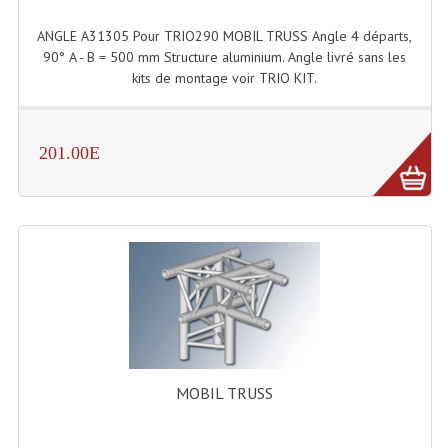
Connectiques, Prises Etc...
ANGLE A31305 Pour TRIO290 MOBIL TRUSS Angle 4 départs,
Adaptateurs Audio
90° A - B = 500 mm Structure aluminium. Angle livré sans les
kits de montage voir TRIO KIT.
Divers Bricolage
Divers Bricolage
201.00E
Haut-Parleurs Origine Sav
Membrannes De Haut Parleurs
Pieces Détachées Sav
Public-Adress
Accessoires Public-Adress L100V
Amplificateurs (L 100v)
MOBIL TRUSS
Enceintes Encastrables Ligne 100V 4-8 Ohm