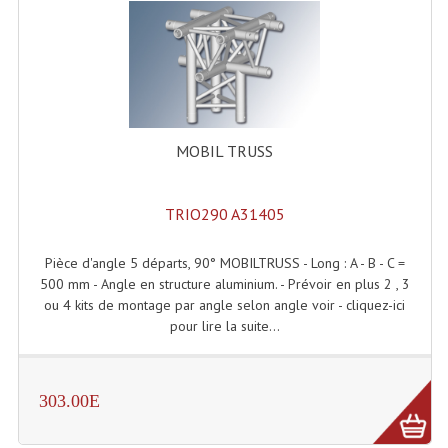
Rack 19" PRO Betonex
Rack 19" Standard Betonex
Sac Trolley De Transport
MOBIL TRUSS
Sacs & Housses De Transport
Valises Pour Clavier
TRIO290 A31405
Rack 19 Pouces Multiplis
Pièce d'angle 5 départs, 90° MOBILTRUSS - Long : A - B - C =
Accessoires Flight-Case Coins Roulettes
500 mm - Angle en structure aluminium. - Prévoir en plus 2 , 3
ou 4 kits de montage par angle selon angle voir - cliquez-ici
Rack 19" STYLE VSR (capot En L)
pour lire la suite...
Machines À Effets Fumées, Mousses, Liquid
303.00E
Machines À Fumées
Effets Projection Et Jet De CO2