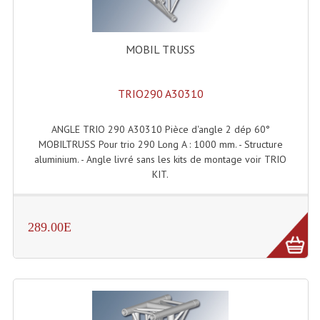
Grill Auto-Porté
MOBIL TRUSS
Monotubes Et Angles 50mm
Pendrillon Et Ossature
TRIO290 A30310
Pieds De Levage
ANGLE TRIO 290 A30310 Pièce d'angle 2 dép 60°
Ponts - Portiques
MOBILTRUSS Pour trio 290 Long A : 1000 mm. - Structure
aluminium. - Angle livré sans les kits de montage voir TRIO
Praticable Et Accessoires
KIT.
Structure Echelle 290 Asd
Structure Et Angles Quatro Deco
289.00E
Structures
Structures Carrées
Structures, Angles Sd150