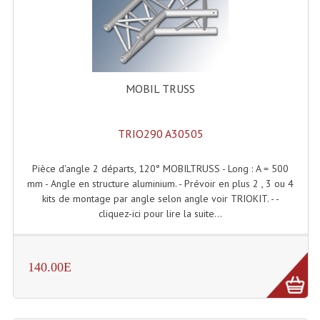
Microphones Scène Et Studio
Microphones Filaires
Micro Sans Fil HF VHF 200MHZ
MOBIL TRUSS
Micro Sans Fil HF UHF 800MHZ
TRIO290 A30505
Micros De Studio
Microphones De Surface
Pièce d'angle 2 départs, 120° MOBILTRUSS - Long : A = 500
mm - Angle en structure aluminium. - Prévoir en plus 2 , 3 ou 4
Multi-Effets, Reverbes Etc...
kits de montage par angle selon angle voir TRIOKIT. - -
cliquez-ici pour lire la suite...
Peripheriques Traitements Et Accessoires
Portes Voix Mégaphones
140.00E
Pupitre Pour Discours
Samplers, Échantillonneurs