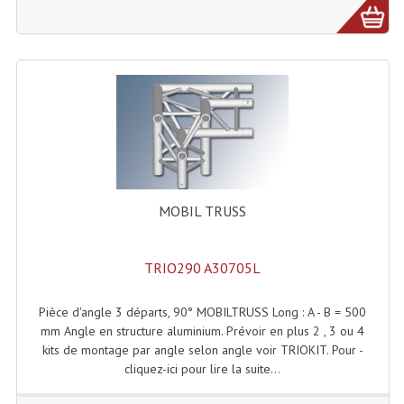
Liquides À Fumée
Liquides À Mousse
Nos Occasions Et Stock B
Les Occasions
Notre Stock B
MOBIL TRUSS
Karaoké Materiel Lecteur Etc...
Matériel Karaoké
TRIO290 A30705L
Disque DVD
Pièce d'angle 3 départs, 90° MOBILTRUSS Long : A - B = 500
mm Angle en structure aluminium. Prévoir en plus 2 , 3 ou 4
Disque LD (30 Cm.)
kits de montage par angle selon angle voir TRIOKIT. Pour -
cliquez-ici pour lire la suite...
TARIF ET CATALOGUE DE LOCATION