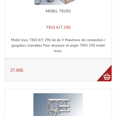
Enceintes Et Caissons Basses
MOBIL TRUSS
Packs Sono
Enceintes Amplifiées Actives
TRIO KIT 290
Enceintes, Système Amplifiés
Mobil truss TRIO KIT 290. kit de 3 Manchons de connection /
goupilles /clavettes Pour structure et angle TRIO 290 mobil
Enceintes Passives Sono
truss.
Retours De Scène
Caisson De Basse Amplifié
37.00E
Caissons De Basses
Enceinte Nomade Bluetooth
Enceintes (Ecoutes De Studio)
Enceintes Autonomes Portables Amplifiées