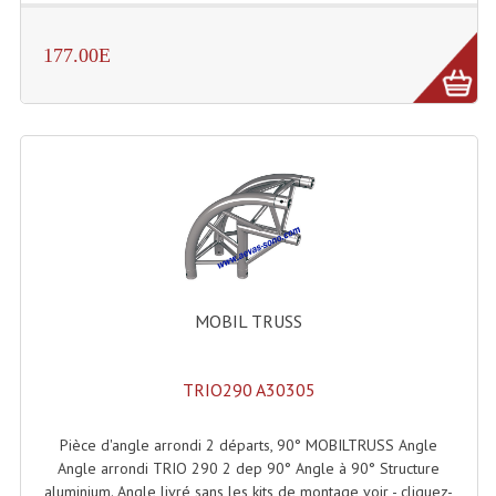
Lampes Leds
177.00E
Lampes PAR
Lampes Théatre
Les Packs Light
Lumières Noire
Lyres
Panneaux, Piste Danse À Leds
MOBIL TRUSS
Petit Effets Lumineux
TRIO290 A30305
Projecteur De Gobo
Pièce d'angle arrondi 2 départs, 90° MOBILTRUSS Angle
Projecteur Extérieur Multifaisceaux
Angle arrondi TRIO 290 2 dep 90° Angle à 90° Structure
aluminium. Angle livré sans les kits de montage voir - cliquez-