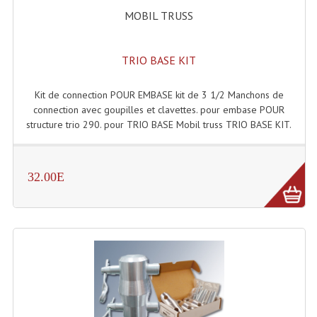
Accessoires Enceintes
MOBIL TRUSS
Accessoires Micro, Pieds De Régie
TRIO BASE KIT
Cellule (s)
Diamants
Kit de connection POUR EMBASE kit de 3 1/2 Manchons de
connection avec goupilles et clavettes. pour embase POUR
Pieds D'enceintes
structure trio 290. pour TRIO BASE Mobil truss TRIO BASE KIT.
Selecteurs Audio Vidéo
32.00E
Amplificateurs
Amplificateurs Multi-Canaux
Casques Stéréo
Compresseurs , Limiteurs , Noise Gate
Egaliseur Egaliseurs