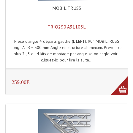
Angles Structure SC150
MOBIL TRUSS
Angles Structure SD250
TRIO290 A31105L
Angles Structure TRIO290
Pièce d'angle 4 départs gauche (L LEFT), 90° MOBILTRUSS
Angles Structure Triodéco
Long : A - B = 500 mm Angle en structure aluminium. Prévoir en
plus 2 , 3 ou 4 kits de montage par angle selon angle voir -
Angles Trio Steel Acier
cliquez-ici pour lire la suite...
Cercle Monotube
Cercle Struct Carrée 290
259.00E
Cercle Struct SCC Carre
Cercle Struct Triangulaire290
Crochets Et Accessoires
Embases Pour Structure