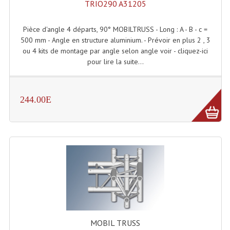
TRIO290 A31205
Enceintes Murales (Ligne 100V 16 - 8 Ohm)
Pièce d'angle 4 départs, 90° MOBILTRUSS - Long : A - B - c =
Hp À Chambre De Compression
500 mm - Angle en structure aluminium. - Prévoir en plus 2 , 3
ou 4 kits de montage par angle selon angle voir - cliquez-ici
Lecteurs Mp3 Et CDs Sources
pour lire la suite...
Microphone PA & Micro Pupitre
Projecteurs De Son
244.00E
Sono: Conférences Securité Visite Guidée
Système D'audio Guide
Système D'interprétation Simultanée
Système De Conférence
Système Visite Guidée
Sonorisation Securité EN-54
MOBIL TRUSS