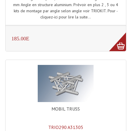
Projecteurs Poursuite
mm Angle en structure aluminium. Prévoir en plus 2 , 3 ou 4
kits de montage par angle selon angle voir TRIOKIT. Pour -
Projecteurs Théatre: Plan Convexe Fresnel
cliquez-ici pour lire la suite...
Rampe De Spots
Scanners
185.00E
Stroboscopes
Câbles, Connectiques.
Câblage Electrique
Câble Rallonge DMX512 MIDI
Câbles Module, Cables Audio
MOBIL TRUSS
Câble Multi-Paires Audio
Câbles Enceintes
TRIO290 A31305