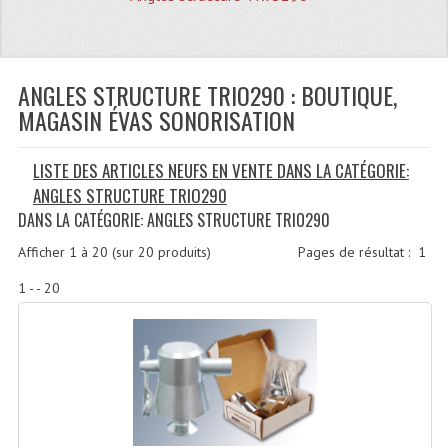
Quoi De Neuf?
Promotions
Plan Acces, Horaires.
ANGLES STRUCTURE TRIO290 : BOUTIQUE,
MAGASIN ÉVAS SONORISATION
Location De Matériel
LISTE DES ARTICLES NEUFS EN VENTE DANS LA CATÉGORIE:
Le Matériel D´occasion
ANGLES STRUCTURE TRIO290
Recherche Avancée
DANS LA CATÉGORIE: ANGLES STRUCTURE TRIO290
Recevoir Nos Promotions
Afficher
1
à
20
(sur
20
produits)
Pages de résultat :
1
1 - - 20
Faire Votre Devis
CATÉGORIES
Sonorisation
Accessoires Pieds Cellules Diamants