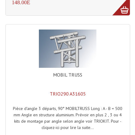
148.00E
Dispatches
Filtres Et Divers
Flexibles Lumineux Leds
Guirlandes Lumineuse
Gyrophares À Leds
Lampes Ampoules
MOBIL TRUSS
Ampoules - Tubes Lumière Noire Black Gun
TRIO290 A31605
Lampes À Décharges
Pièce d'angle 3 départs, 90° MOBILTRUSS Long : A - B = 500
Lampes De Couleurs
mm Angle en structure aluminium. Prévoir en plus 2 , 3 ou 4
kits de montage par angle selon angle voir TRIOKIT. Pour -
Lampes Dichroique
cliquez-ici pour lire la suite...
Lampes Halogenes Divers