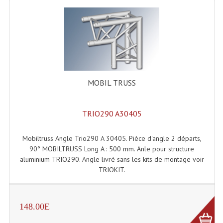
Système Sans Fil In-Ear Monitoring
Table Mixages Et Contrôleurs & Consoles
Tables De Mixage DJ
Controleurs DJ USB / MP3
MOBIL TRUSS
Consoles Sono Et Studio
TRIO290 A30405
Consoles Numériques
Consoles Amplifiées
Mobiltruss Angle Trio290 A 30405. Pièce d'angle 2 départs,
90° MOBILTRUSS Long A : 500 mm. Anle pour structure
Lumière
aluminium TRIO290. Angle livré sans les kits de montage voir
TRIOKIT.
Boules À Facettes
Changeurs De Couleurs
148.00E
Déco Light