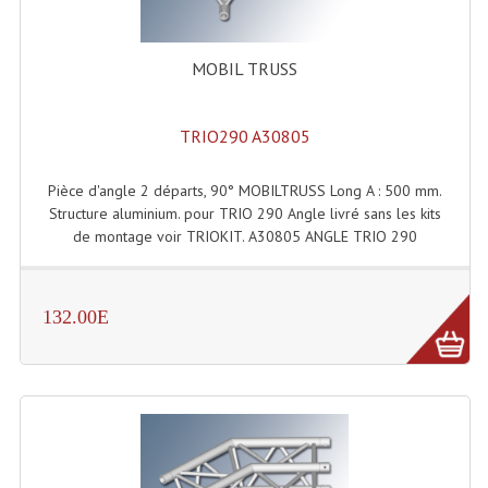
Enceintes Hifi
Enceintes Monitoring
MOBIL TRUSS
Filtres Actifs, Correcteurs
TRIO290 A30805
Haut-Parleurs Moteurs Tweeters Filtres
Pièce d'angle 2 départs, 90° MOBILTRUSS Long A : 500 mm.
Haut Parleurs Sono
Structure aluminium. pour TRIO 290 Angle livré sans les kits
de montage voir TRIOKIT. A30805 ANGLE TRIO 290
Filtres Passifs
Haut-Parleurs Amplis Guitare
132.00E
Moteurs Pavillons Pour Enceinte
Tweeters Pour Enceintes
Lecteurs Audio & Sources
Platines Disque Vinyles