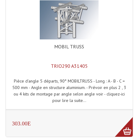
Rack 19" PRO Betonex
Rack 19" Standard Betonex
Sac Trolley De Transport
MOBIL TRUSS
Sacs & Housses De Transport
Valises Pour Clavier
TRIO290 A31405
Rack 19 Pouces Multiplis
Pièce d'angle 5 départs, 90° MOBILTRUSS - Long : A - B - C =
Accessoires Flight-Case Coins Roulettes
500 mm - Angle en structure aluminium. - Prévoir en plus 2 , 3
ou 4 kits de montage par angle selon angle voir - cliquez-ici
Rack 19" STYLE VSR (capot En L)
pour lire la suite...
Machines À Effets Fumées, Mousses, Liquid
303.00E
Machines À Fumées
Effets Projection Et Jet De CO2