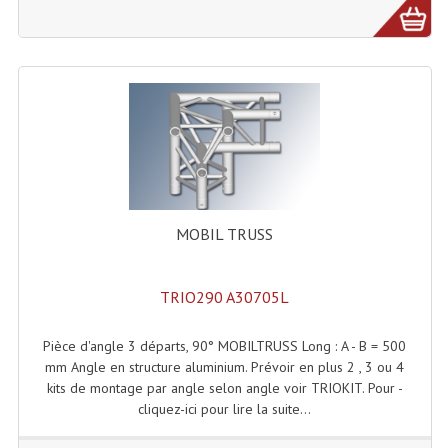
Liquides À Fumée
Liquides À Mousse
Nos Occasions Et Stock B
Les Occasions
Notre Stock B
MOBIL TRUSS
Karaoké Materiel Lecteur Etc...
Matériel Karaoké
TRIO290 A30705L
Disque DVD
Pièce d'angle 3 départs, 90° MOBILTRUSS Long : A - B = 500
mm Angle en structure aluminium. Prévoir en plus 2 , 3 ou 4
Disque LD (30 Cm.)
kits de montage par angle selon angle voir TRIOKIT. Pour -
cliquez-ici pour lire la suite...
TARIF ET CATALOGUE DE LOCATION