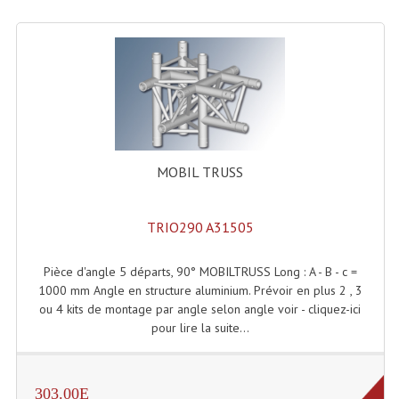
Machines À Brouillard
Lanceur De Flammes Et Cartouche De Gaz
Machine À Etincelles Froides
Machines & Canon À Confettis
MOBIL TRUSS
Machines À Bulles
Machines À Effet Brouillard
TRIO290 A31505
Machines À Fumée Lourde
Pièce d'angle 5 départs, 90° MOBILTRUSS Long : A - B - c =
1000 mm Angle en structure aluminium. Prévoir en plus 2 , 3
Machines À Mousse, Neige, Liquides
ou 4 kits de montage par angle selon angle voir - cliquez-ici
Liquide À Brouillard
pour lire la suite...
Liquide À Bulles
303.00E
Liquide À Neige