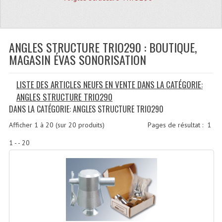
Quoi De Neuf?
Promotions
Plan Acces, Horaires.
ANGLES STRUCTURE TRIO290 : BOUTIQUE,
MAGASIN ÉVAS SONORISATION
Location De Matériel
LISTE DES ARTICLES NEUFS EN VENTE DANS LA CATÉGORIE:
Le Matériel D´occasion
ANGLES STRUCTURE TRIO290
Recherche Avancée
DANS LA CATÉGORIE: ANGLES STRUCTURE TRIO290
Recevoir Nos Promotions
Afficher
1
à
20
(sur
20
produits)
Pages de résultat :
1
1 - - 20
Faire Votre Devis
CATÉGORIES
Sonorisation
Accessoires Pieds Cellules Diamants