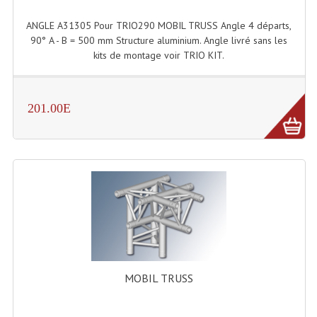
Connectiques, Prises Etc...
ANGLE A31305 Pour TRIO290 MOBIL TRUSS Angle 4 départs,
Adaptateurs Audio
90° A - B = 500 mm Structure aluminium. Angle livré sans les
kits de montage voir TRIO KIT.
Divers Bricolage
Divers Bricolage
201.00E
Haut-Parleurs Origine Sav
Membrannes De Haut Parleurs
Pieces Détachées Sav
Public-Adress
Accessoires Public-Adress L100V
Amplificateurs (L 100v)
MOBIL TRUSS
Enceintes Encastrables Ligne 100V 4-8 Ohm