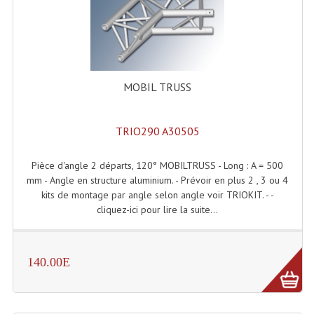
Microphones Scène Et Studio
Microphones Filaires
Micro Sans Fil HF VHF 200MHZ
MOBIL TRUSS
Micro Sans Fil HF UHF 800MHZ
TRIO290 A30505
Micros De Studio
Microphones De Surface
Pièce d'angle 2 départs, 120° MOBILTRUSS - Long : A = 500
mm - Angle en structure aluminium. - Prévoir en plus 2 , 3 ou 4
Multi-Effets, Reverbes Etc...
kits de montage par angle selon angle voir TRIOKIT. - -
cliquez-ici pour lire la suite...
Peripheriques Traitements Et Accessoires
Portes Voix Mégaphones
140.00E
Pupitre Pour Discours
Samplers, Échantillonneurs