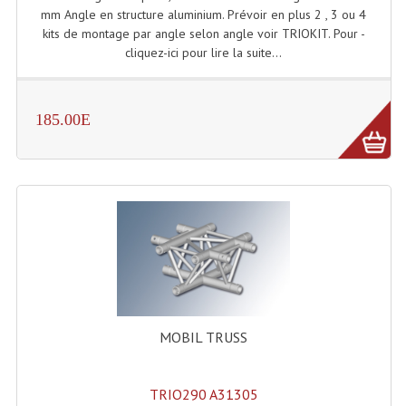
Projecteurs Poursuite
mm Angle en structure aluminium. Prévoir en plus 2 , 3 ou 4
kits de montage par angle selon angle voir TRIOKIT. Pour -
Projecteurs Théatre: Plan Convexe Fresnel
cliquez-ici pour lire la suite...
Rampe De Spots
Scanners
185.00E
Stroboscopes
Câbles, Connectiques.
Câblage Electrique
Câble Rallonge DMX512 MIDI
Câbles Module, Cables Audio
MOBIL TRUSS
Câble Multi-Paires Audio
Câbles Enceintes
TRIO290 A31305