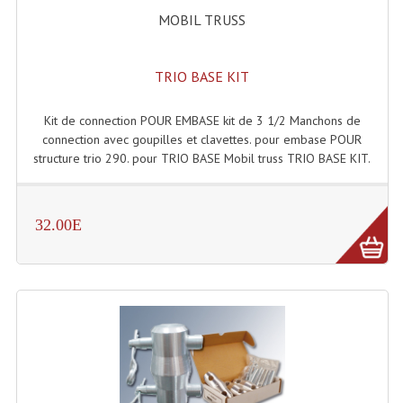
Accessoires Enceintes
MOBIL TRUSS
Accessoires Micro, Pieds De Régie
TRIO BASE KIT
Cellule (s)
Diamants
Kit de connection POUR EMBASE kit de 3 1/2 Manchons de
connection avec goupilles et clavettes. pour embase POUR
Pieds D'enceintes
structure trio 290. pour TRIO BASE Mobil truss TRIO BASE KIT.
Selecteurs Audio Vidéo
32.00E
Amplificateurs
Amplificateurs Multi-Canaux
Casques Stéréo
Compresseurs , Limiteurs , Noise Gate
Egaliseur Egaliseurs