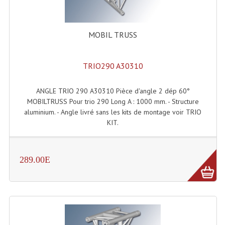
Grill Auto-Porté
MOBIL TRUSS
Monotubes Et Angles 50mm
Pendrillon Et Ossature
TRIO290 A30310
Pieds De Levage
ANGLE TRIO 290 A30310 Pièce d'angle 2 dép 60°
Ponts - Portiques
MOBILTRUSS Pour trio 290 Long A : 1000 mm. - Structure
aluminium. - Angle livré sans les kits de montage voir TRIO
Praticable Et Accessoires
KIT.
Structure Echelle 290 Asd
Structure Et Angles Quatro Deco
289.00E
Structures
Structures Carrées
Structures, Angles Sd150