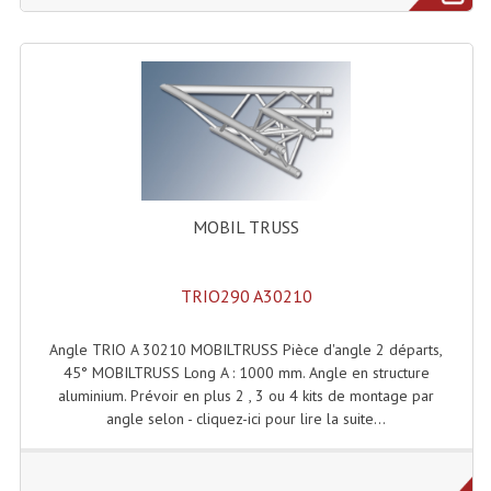
Effets LASERS
Laser Multi-Points
Lasers (Effets Volumetriques)
Lasers D'extérieur Multi-Points
Effets Lumineux À Leds
MOBIL TRUSS
Effets Lumineux, Centre De Piste
TRIO290 A30210
Effets Lumineux, Effets Disco
Angle TRIO A 30210 MOBILTRUSS Pièce d'angle 2 départs,
Electronique Commande Light
45° MOBILTRUSS Long A : 1000 mm. Angle en structure
aluminium. Prévoir en plus 2 , 3 ou 4 kits de montage par
Blocs De Puissance
angle selon - cliquez-ici pour lire la suite...
Chenillards Modulateurs
Consoles Éclairage DMX