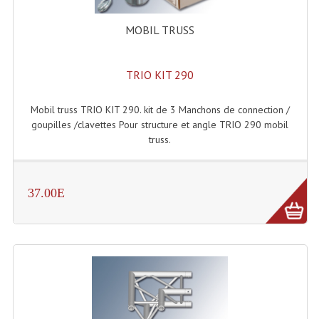
Enceintes Et Caissons Basses
MOBIL TRUSS
Packs Sono
Enceintes Amplifiées Actives
TRIO KIT 290
Enceintes, Système Amplifiés
Mobil truss TRIO KIT 290. kit de 3 Manchons de connection /
goupilles /clavettes Pour structure et angle TRIO 290 mobil
Enceintes Passives Sono
truss.
Retours De Scène
Caisson De Basse Amplifié
37.00E
Caissons De Basses
Enceinte Nomade Bluetooth
Enceintes (Ecoutes De Studio)
Enceintes Autonomes Portables Amplifiées