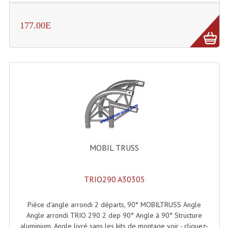
Lampes Leds
177.00E
Lampes PAR
Lampes Théatre
Les Packs Light
Lumières Noire
Lyres
Panneaux, Piste Danse À Leds
MOBIL TRUSS
Petit Effets Lumineux
TRIO290 A30305
Projecteur De Gobo
Pièce d'angle arrondi 2 départs, 90° MOBILTRUSS Angle
Projecteur Extérieur Multifaisceaux
Angle arrondi TRIO 290 2 dep 90° Angle à 90° Structure
aluminium. Angle livré sans les kits de montage voir - cliquez-