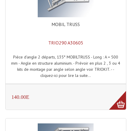
Lecteurs Cd À Plats
Lecteurs Cd À Plats Lecteur MP3
MOBIL TRUSS
Lecteurs Double Cd Mixage Intégrée
Lecteurs Double Cd MP3
TRIO290 A30605
Lecteurs Lasers Simple Et Mp3 (rack 19")
Pièce d'angle 2 départs, 135° MOBILTRUSS - Long : A = 500
mm - Angle en structure aluminium. - Prévoir en plus 2 , 3 ou 4
Minidisc
kits de montage par angle selon angle voir TRIOKIT. - -
cliquez-ici pour lire la suite...
Digital Package Et Logiciel
Enregistreur Numérique
140.00E
Platines Dvd Pour Dj
Platines Cassettes
Limiteur De Niveau Sonore