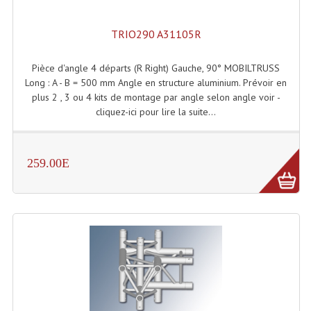
Système Boucle Magnétique
TRIO290 A31105R
Structures, Pieds, Ponts...
Pièce d'angle 4 départs (R Right) Gauche, 90° MOBILTRUSS
Angle AG20 Structure Contest
Long : A - B = 500 mm Angle en structure aluminium. Prévoir en
plus 2 , 3 ou 4 kits de montage par angle selon angle voir -
Angle AG29 Structure Contest
cliquez-ici pour lire la suite...
Angle DECO22Q Structure Contest
Angle DECOTRI Structure Contest
259.00E
Angle DUO Structure Contest
Angles Structure ASD SX290
Angles Structure ASD SZ 290
Angles Structure Duo290
Angles Structure QUATRO290