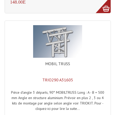
148.00E
Dispatches
Filtres Et Divers
Flexibles Lumineux Leds
Guirlandes Lumineuse
Gyrophares À Leds
Lampes Ampoules
MOBIL TRUSS
Ampoules - Tubes Lumière Noire Black Gun
TRIO290 A31605
Lampes À Décharges
Pièce d'angle 3 départs, 90° MOBILTRUSS Long : A - B = 500
Lampes De Couleurs
mm Angle en structure aluminium. Prévoir en plus 2 , 3 ou 4
kits de montage par angle selon angle voir TRIOKIT. Pour -
Lampes Dichroique
cliquez-ici pour lire la suite...
Lampes Halogenes Divers