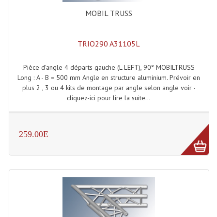
Angles Structure SC150
MOBIL TRUSS
Angles Structure SD250
TRIO290 A31105L
Angles Structure TRIO290
Pièce d'angle 4 départs gauche (L LEFT), 90° MOBILTRUSS
Angles Structure Triodéco
Long : A - B = 500 mm Angle en structure aluminium. Prévoir en
plus 2 , 3 ou 4 kits de montage par angle selon angle voir -
Angles Trio Steel Acier
cliquez-ici pour lire la suite...
Cercle Monotube
Cercle Struct Carrée 290
259.00E
Cercle Struct SCC Carre
Cercle Struct Triangulaire290
Crochets Et Accessoires
Embases Pour Structure