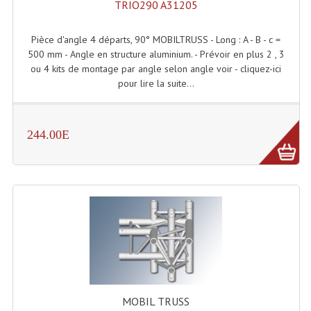
TRIO290 A31205
Enceintes Murales (Ligne 100V 16 - 8 Ohm)
Pièce d'angle 4 départs, 90° MOBILTRUSS - Long : A - B - c =
Hp À Chambre De Compression
500 mm - Angle en structure aluminium. - Prévoir en plus 2 , 3
ou 4 kits de montage par angle selon angle voir - cliquez-ici
Lecteurs Mp3 Et CDs Sources
pour lire la suite...
Microphone PA & Micro Pupitre
Projecteurs De Son
244.00E
Sono: Conférences Securité Visite Guidée
Système D'audio Guide
Système D'interprétation Simultanée
Système De Conférence
Système Visite Guidée
Sonorisation Securité EN-54
MOBIL TRUSS