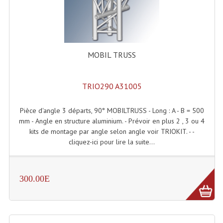
Tour De Travail Et Échafaudage
Flight-Case (s) Et Accessoires
MOBIL TRUSS
Flight Case Plasma Et Écran LCD
Flight Case Régie
TRIO290 A31005
Flight Cases Platine Disque. Lecteurs CD
Pièce d'angle 3 départs, 90° MOBILTRUSS - Long : A - B = 500
Flight Malettes Consoles T. Mixages
mm - Angle en structure aluminium. - Prévoir en plus 2 , 3 ou 4
kits de montage par angle selon angle voir TRIOKIT. - -
Flight-Case CDs Et Disques Vinyls
cliquez-ici pour lire la suite...
Flight-Case Pour Contrôleur DJ
300.00E
Flight-Case Pour La Lumière
Malle Flight Multi-Usage
Meubles DJ