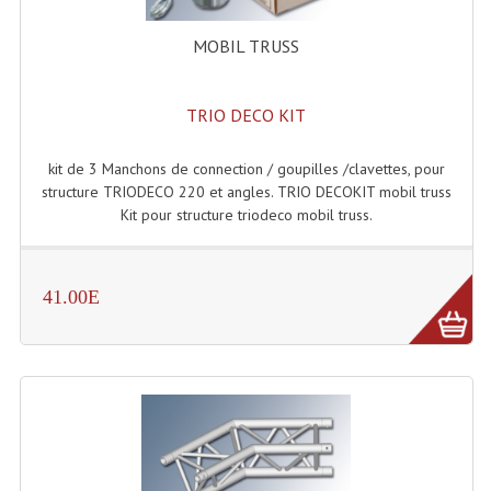
Enceintes Et Caissons Basses
MOBIL TRUSS
Packs Sono
Enceintes Amplifiées Actives
TRIO DECO KIT
Enceintes, Système Amplifiés
kit de 3 Manchons de connection / goupilles /clavettes, pour
structure TRIODECO 220 et angles. TRIO DECOKIT mobil truss
Enceintes Passives Sono
Kit pour structure triodeco mobil truss.
Retours De Scène
Caisson De Basse Amplifié
41.00E
Caissons De Basses
Enceinte Nomade Bluetooth
Enceintes (Ecoutes De Studio)
Enceintes Autonomes Portables Amplifiées