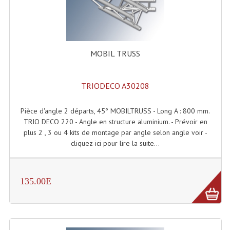
Lecteurs Cd À Plats
Lecteurs Cd À Plats Lecteur MP3
MOBIL TRUSS
Lecteurs Double Cd Mixage Intégrée
Lecteurs Double Cd MP3
TRIODECO A30208
Lecteurs Lasers Simple Et Mp3 (rack 19")
Pièce d'angle 2 départs, 45° MOBILTRUSS - Long A : 800 mm.
Minidisc
TRIO DECO 220 - Angle en structure aluminium. - Prévoir en
plus 2 , 3 ou 4 kits de montage par angle selon angle voir -
Digital Package Et Logiciel
cliquez-ici pour lire la suite...
Enregistreur Numérique
Platines Dvd Pour Dj
135.00E
Platines Cassettes
Limiteur De Niveau Sonore