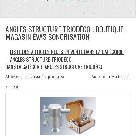
Quoi De Neuf?
Promotions
Plan Acces, Horaires.
ANGLES STRUCTURE TRIODÉCO : BOUTIQUE,
MAGASIN ÉVAS SONORISATION
Location De Matériel
LISTE DES ARTICLES NEUFS EN VENTE DANS LA CATÉGORIE:
Le Matériel D´occasion
ANGLES STRUCTURE TRIODÉCO
Recherche Avancée
DANS LA CATÉGORIE: ANGLES STRUCTURE TRIODÉCO
Recevoir Nos Promotions
Afficher
1
à
19
(sur
19
produits)
Pages de résultat :
1
1 - - 19
Faire Votre Devis
CATÉGORIES
Sonorisation
Accessoires Pieds Cellules Diamants