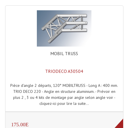
Système Sans Fil In-Ear Monitoring
Table Mixages Et Contrôleurs & Consoles
Tables De Mixage DJ
Controleurs DJ USB / MP3
MOBIL TRUSS
Consoles Sono Et Studio
Consoles Numériques
TRIODECO A30504
Consoles Amplifiées
Pièce d'angle 2 départs, 120° MOBILTRUSS - Long A : 400 mm.
Lumière
TRIO DECO 220 - Angle en structure aluminium. - Prévoir en
plus 2 , 3 ou 4 kits de montage par angle selon angle voir -
Boules À Facettes
cliquez-ici pour lire la suite...
Changeurs De Couleurs
175.00E
Déco Light