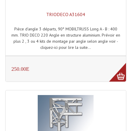
Enceintes Murales (Ligne 100V 16 - 8 Ohm)
TRIODECO A31604
Hp À Chambre De Compression
Pièce d'angle 3 départs, 90° MOBILTRUSS Long A - B : 400
Lecteurs Mp3 Et CDs Sources
mm. TRIO DECO 220 Angle en structure aluminium. Prévoir en
Microphone PA & Micro Pupitre
plus 2 , 3 ou 4 kits de montage par angle selon angle voir -
cliquez-ici pour lire la suite...
Projecteurs De Son
Sono: Conférences Securité Visite Guidée
250.00E
Système D'audio Guide
Système D'interprétation Simultanée
Système De Conférence
Système Visite Guidée
Sonorisation Securité EN-54