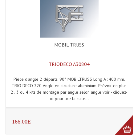
Microphones Scène Et Studio
Microphones Filaires
Micro Sans Fil HF VHF 200MHZ
MOBIL TRUSS
Micro Sans Fil HF UHF 800MHZ
Micros De Studio
TRIODECO A30804
Microphones De Surface
Pièce d'angle 2 départs, 90° MOBILTRUSS Long A : 400 mm.
Multi-Effets, Reverbes Etc...
TRIO DECO 220 Angle en structure aluminium. Prévoir en plus
2 , 3 ou 4 kits de montage par angle selon angle voir - cliquez-
Peripheriques Traitements Et Accessoires
ici pour lire la suite...
Portes Voix Mégaphones
166.00E
Pupitre Pour Discours
Samplers, Échantillonneurs