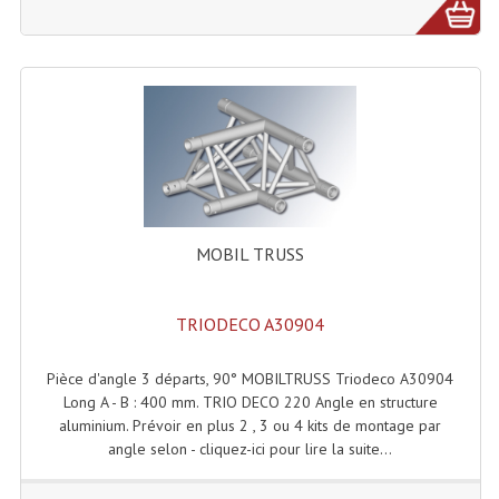
Effets LASERS
Laser Multi-Points
Lasers (Effets Volumetriques)
Lasers D'extérieur Multi-Points
Effets Lumineux À Leds
MOBIL TRUSS
Effets Lumineux, Centre De Piste
Effets Lumineux, Effets Disco
TRIODECO A30904
Electronique Commande Light
Pièce d'angle 3 départs, 90° MOBILTRUSS Triodeco A30904
Long A - B : 400 mm. TRIO DECO 220 Angle en structure
Blocs De Puissance
aluminium. Prévoir en plus 2 , 3 ou 4 kits de montage par
angle selon - cliquez-ici pour lire la suite...
Chenillards Modulateurs
Consoles Éclairage DMX