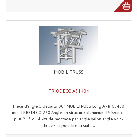
Machines À Brouillard
Lanceur De Flammes Et Cartouche De Gaz
Machine À Etincelles Froides
Machines & Canon À Confettis
Machines À Bulles
MOBIL TRUSS
Machines À Effet Brouillard
Machines À Fumée Lourde
TRIODECO A31404
Machines À Mousse, Neige, Liquides
Pièce d'angle 5 départs, 90° MOBILTRUSS Long A - B C : 400
Liquide À Brouillard
mm. TRIO DECO 220 Angle en structure aluminium. Prévoir en
plus 2 , 3 ou 4 kits de montage par angle selon angle voir -
Liquide À Bulles
cliquez-ici pour lire la suite...
Liquide À Neige