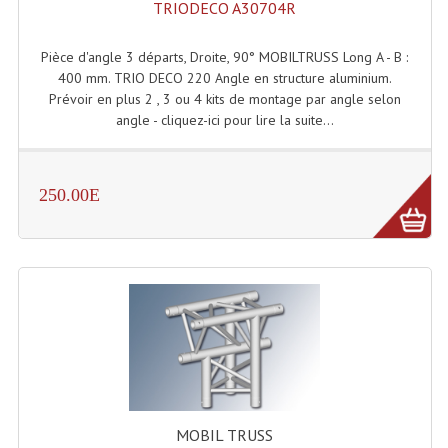
TRIODECO A30704R
Connectiques, Prises Etc...
Adaptateurs Audio
Pièce d'angle 3 départs, Droite, 90° MOBILTRUSS Long A - B :
400 mm. TRIO DECO 220 Angle en structure aluminium.
Divers Bricolage
Prévoir en plus 2 , 3 ou 4 kits de montage par angle selon
angle - cliquez-ici pour lire la suite...
Divers Bricolage
Haut-Parleurs Origine Sav
250.00E
Membrannes De Haut Parleurs
Pieces Détachées Sav
Public-Adress
Accessoires Public-Adress L100V
Amplificateurs (L 100v)
Enceintes Encastrables Ligne 100V 4-8 Ohm
MOBIL TRUSS