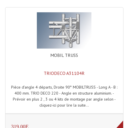
Rack 19" PRO Betonex
Rack 19" Standard Betonex
Sac Trolley De Transport
Sacs & Housses De Transport
MOBIL TRUSS
Valises Pour Clavier
Rack 19 Pouces Multiplis
TRIODECO A31104R
Accessoires Flight-Case Coins Roulettes
Pièce d'angle 4 départs, Droite 90° MOBILTRUSS - Long A - B :
Rack 19" STYLE VSR (capot En L)
400 mm. TRIO DECO 220 - Angle en structure aluminium. -
Prévoir en plus 2 , 3 ou 4 kits de montage par angle selon -
Machines À Effets Fumées, Mousses, Liquid
cliquez-ici pour lire la suite...
Machines À Fumées
319.00E
Effets Projection Et Jet De CO2