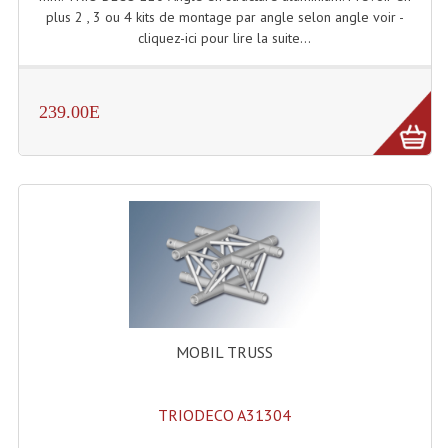
Projecteur Led Sur Batterie
plus 2 , 3 ou 4 kits de montage par angle selon angle voir -
cliquez-ici pour lire la suite...
Projecteurs À Leds D'extérieurs
Projecteurs Barres De Leds
239.00E
Projecteurs Déco À Leds
Projecteurs Leds
Projecteurs Plafonniers Et Encastrés
Projecteurs Théâtre Led
Projecteurs Traditionnels
Projecteurs Cycliodes
MOBIL TRUSS
Projecteurs Découpes
TRIODECO A31304
Projecteurs Par : 16 À 64 Et Autres