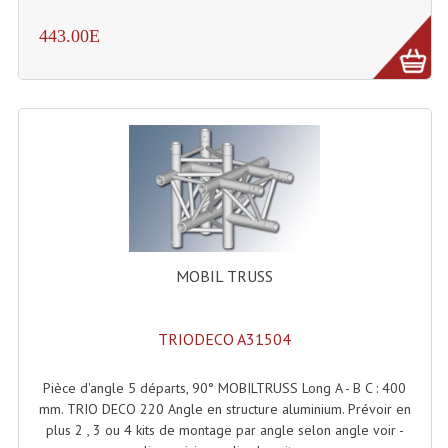
443.00E
Liquides À Fumée
Liquides À Mousse
Nos Occasions Et Stock B
Les Occasions
Notre Stock B
Karaoké Materiel Lecteur Etc...
MOBIL TRUSS
Matériel Karaoké
Disque DVD
TRIODECO A31504
Disque LD (30 Cm.)
Pièce d'angle 5 départs, 90° MOBILTRUSS Long A - B C : 400
mm. TRIO DECO 220 Angle en structure aluminium. Prévoir en
TARIF ET CATALOGUE DE LOCATION
plus 2 , 3 ou 4 kits de montage par angle selon angle voir -