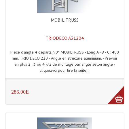
Angles Structure SC150
Angles Structure SD250
MOBIL TRUSS
Angles Structure TRIO290
TRIODECO A31204
Angles Structure Triodéco
Pièce d'angle 4 départs, 90° MOBILTRUSS - Long A - B - C : 400
Angles Trio Steel Acier
mm. TRIO DECO 220 - Angle en structure aluminium. - Prévoir
en plus 2 , 3 ou 4 kits de montage par angle selon angle -
Cercle Monotube
cliquez-ici pour lire la suite...
Cercle Struct Carrée 290
Cercle Struct SCC Carre
286.00E
Cercle Struct Triangulaire290
Crochets Et Accessoires
Embases Pour Structure