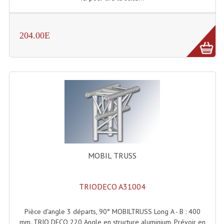
Lampes Leds
204.00E
Lampes PAR
Lampes Théatre
Les Packs Light
Lumières Noire
Lyres
Panneaux, Piste Danse À Leds
MOBIL TRUSS
Petit Effets Lumineux
Projecteur De Gobo
TRIODECO A31004
Projecteur Extérieur Multifaisceaux
Pièce d'angle 3 départs, 90° MOBILTRUSS Long A - B : 400
mm. TRIO DECO 220 Angle en structure aluminium. Prévoir en