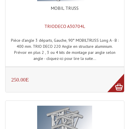
Système Boucle Magnétique
MOBIL TRUSS
Structures, Pieds, Ponts...
TRIODECO A30704L
Angle AG20 Structure Contest
Pièce d'angle 3 départs, Gauche, 90° MOBILTRUSS Long A - B :
Angle AG29 Structure Contest
400 mm. TRIO DECO 220 Angle en structure aluminium.
Prévoir en plus 2 , 3 ou 4 kits de montage par angle selon
Angle DECO22Q Structure Contest
angle - cliquez-ici pour lire la suite...
Angle DECOTRI Structure Contest
Angle DUO Structure Contest
250.00E
Angles Structure ASD SX290
Angles Structure ASD SZ 290
Angles Structure Duo290
Angles Structure QUATRO290