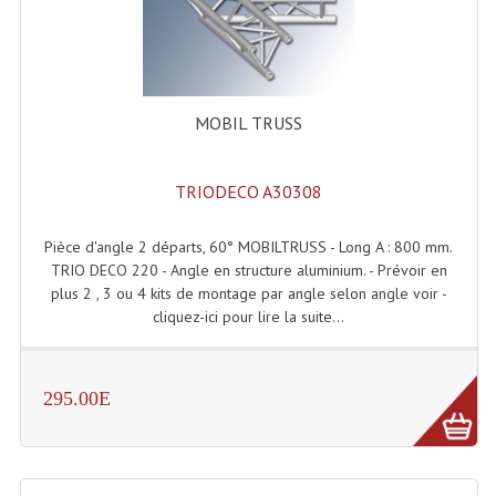
Grill Auto-Porté
Monotubes Et Angles 50mm
MOBIL TRUSS
Pendrillon Et Ossature
Pieds De Levage
TRIODECO A30308
Ponts - Portiques
Pièce d'angle 2 départs, 60° MOBILTRUSS - Long A : 800 mm.
Praticable Et Accessoires
TRIO DECO 220 - Angle en structure aluminium. - Prévoir en
plus 2 , 3 ou 4 kits de montage par angle selon angle voir -
Structure Echelle 290 Asd
cliquez-ici pour lire la suite...
Structure Et Angles Quatro Deco
Structures
295.00E
Structures Carrées
Structures, Angles Sd150