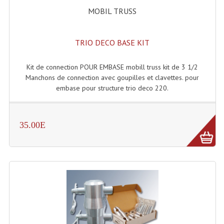
Accessoires Enceintes
MOBIL TRUSS
Accessoires Micro, Pieds De Régie
TRIO DECO BASE KIT
Cellule (s)
Diamants
Kit de connection POUR EMBASE mobill truss kit de 3 1/2
Manchons de connection avec goupilles et clavettes. pour
Pieds D'enceintes
embase pour structure trio deco 220.
Selecteurs Audio Vidéo
35.00E
Amplificateurs
Amplificateurs Multi-Canaux
Casques Stéréo
Compresseurs , Limiteurs , Noise Gate
Egaliseur Egaliseurs