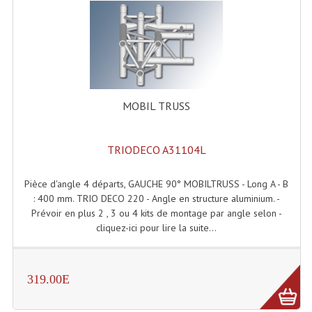
Tour De Travail Et Échafaudage
Flight-Case (s) Et Accessoires
Flight Case Plasma Et Écran LCD
MOBIL TRUSS
Flight Case Régie
Flight Cases Platine Disque. Lecteurs CD
TRIODECO A31104L
Flight Malettes Consoles T. Mixages
Pièce d'angle 4 départs, GAUCHE 90° MOBILTRUSS - Long A - B
Flight-Case CDs Et Disques Vinyls
: 400 mm. TRIO DECO 220 - Angle en structure aluminium. -
Prévoir en plus 2 , 3 ou 4 kits de montage par angle selon -
Flight-Case Pour Contrôleur DJ
cliquez-ici pour lire la suite...
Flight-Case Pour La Lumière
319.00E
Malle Flight Multi-Usage
Meubles DJ