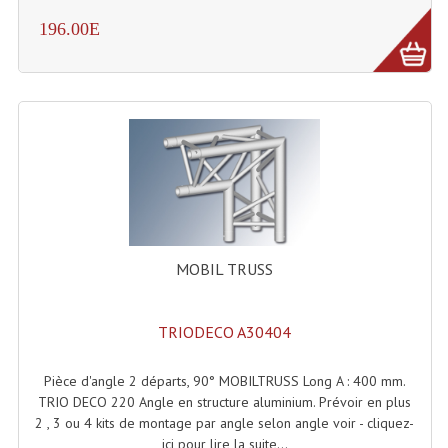
196.00E
Dispatches
Filtres Et Divers
Flexibles Lumineux Leds
Guirlandes Lumineuse
Gyrophares À Leds
Lampes Ampoules
MOBIL TRUSS
Ampoules - Tubes Lumière Noire Black Gun
Lampes À Décharges
TRIODECO A30404
Lampes De Couleurs
Pièce d'angle 2 départs, 90° MOBILTRUSS Long A : 400 mm.
TRIO DECO 220 Angle en structure aluminium. Prévoir en plus
Lampes Dichroique
2 , 3 ou 4 kits de montage par angle selon angle voir - cliquez-
ici pour lire la suite...
Lampes Halogenes Divers