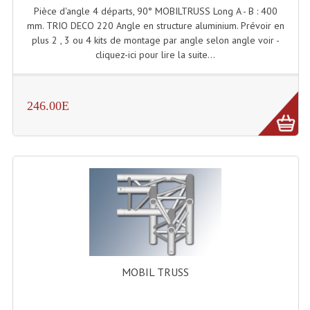
Projecteurs Poursuite
Pièce d'angle 4 départs, 90° MOBILTRUSS Long A - B : 400
mm. TRIO DECO 220 Angle en structure aluminium. Prévoir en
Projecteurs Théatre: Plan Convexe Fresnel
plus 2 , 3 ou 4 kits de montage par angle selon angle voir -
cliquez-ici pour lire la suite...
Rampe De Spots
Scanners
246.00E
Stroboscopes
Câbles, Connectiques.
Câblage Electrique
Câble Rallonge DMX512 MIDI
Câbles Module, Cables Audio
Câble Multi-Paires Audio
MOBIL TRUSS
Câbles Enceintes