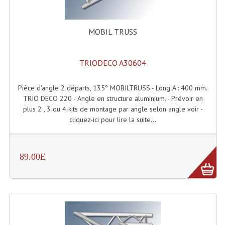
Enceintes Hifi
Enceintes Monitoring
MOBIL TRUSS
Filtres Actifs, Correcteurs
TRIODECO A30604
Haut-Parleurs Moteurs Tweeters Filtres
Pièce d'angle 2 départs, 135° MOBILTRUSS - Long A : 400 mm.
Haut Parleurs Sono
TRIO DECO 220 - Angle en structure aluminium. - Prévoir en
plus 2 , 3 ou 4 kits de montage par angle selon angle voir -
Filtres Passifs
cliquez-ici pour lire la suite...
Haut-Parleurs Amplis Guitare
Moteurs Pavillons Pour Enceinte
89.00E
Tweeters Pour Enceintes
Lecteurs Audio & Sources
Platines Disque Vinyles