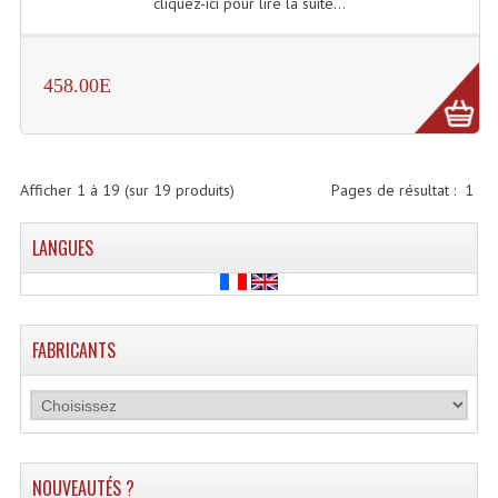
LISTE DU MATERIEL D'OCCASION
cliquez-ici pour lire la suite...
PLAN ACCES, LES HORAIRES
458.00E
CRÉER UN COMPTE
Afficher
1
à
19
(sur
19
produits)
Pages de résultat :
1
LANGUES
FABRICANTS
NOUVEAUTÉS ?