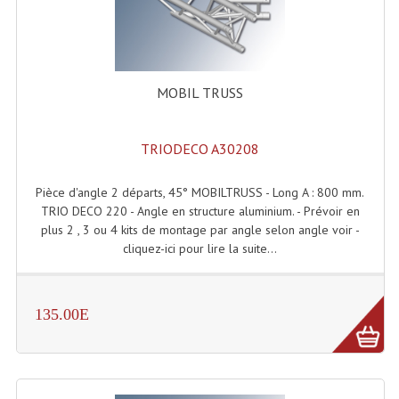
Lecteurs Cd À Plats
Lecteurs Cd À Plats Lecteur MP3
MOBIL TRUSS
Lecteurs Double Cd Mixage Intégrée
Lecteurs Double Cd MP3
TRIODECO A30208
Lecteurs Lasers Simple Et Mp3 (rack 19")
Pièce d'angle 2 départs, 45° MOBILTRUSS - Long A : 800 mm.
Minidisc
TRIO DECO 220 - Angle en structure aluminium. - Prévoir en
plus 2 , 3 ou 4 kits de montage par angle selon angle voir -
Digital Package Et Logiciel
cliquez-ici pour lire la suite...
Enregistreur Numérique
Platines Dvd Pour Dj
135.00E
Platines Cassettes
Limiteur De Niveau Sonore