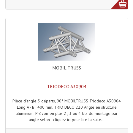
Effets LASERS
Laser Multi-Points
Lasers (Effets Volumetriques)
Lasers D'extérieur Multi-Points
Effets Lumineux À Leds
MOBIL TRUSS
Effets Lumineux, Centre De Piste
Effets Lumineux, Effets Disco
TRIODECO A30904
Electronique Commande Light
Pièce d'angle 3 départs, 90° MOBILTRUSS Triodeco A30904
Long A - B : 400 mm. TRIO DECO 220 Angle en structure
Blocs De Puissance
aluminium. Prévoir en plus 2 , 3 ou 4 kits de montage par
angle selon - cliquez-ici pour lire la suite...
Chenillards Modulateurs
Consoles Éclairage DMX