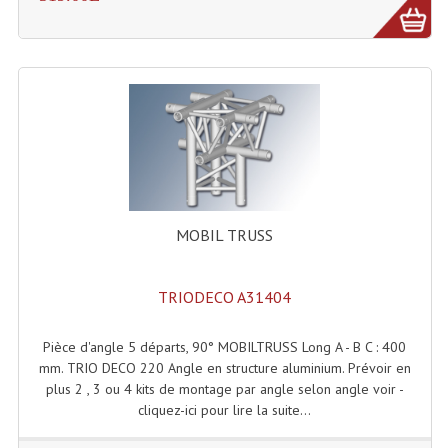
Machines À Brouillard
Lanceur De Flammes Et Cartouche De Gaz
Machine À Etincelles Froides
Machines & Canon À Confettis
Machines À Bulles
MOBIL TRUSS
Machines À Effet Brouillard
Machines À Fumée Lourde
TRIODECO A31404
Machines À Mousse, Neige, Liquides
Pièce d'angle 5 départs, 90° MOBILTRUSS Long A - B C : 400
Liquide À Brouillard
mm. TRIO DECO 220 Angle en structure aluminium. Prévoir en
plus 2 , 3 ou 4 kits de montage par angle selon angle voir -
Liquide À Bulles
cliquez-ici pour lire la suite...
Liquide À Neige