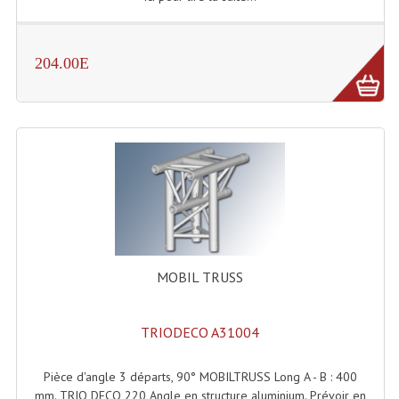
Lampes Leds
204.00E
Lampes PAR
Lampes Théatre
Les Packs Light
Lumières Noire
Lyres
Panneaux, Piste Danse À Leds
MOBIL TRUSS
Petit Effets Lumineux
Projecteur De Gobo
TRIODECO A31004
Projecteur Extérieur Multifaisceaux
Pièce d'angle 3 départs, 90° MOBILTRUSS Long A - B : 400
mm. TRIO DECO 220 Angle en structure aluminium. Prévoir en