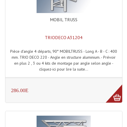
Angles Structure SC150
Angles Structure SD250
MOBIL TRUSS
Angles Structure TRIO290
TRIODECO A31204
Angles Structure Triodéco
Pièce d'angle 4 départs, 90° MOBILTRUSS - Long A - B - C : 400
Angles Trio Steel Acier
mm. TRIO DECO 220 - Angle en structure aluminium. - Prévoir
en plus 2 , 3 ou 4 kits de montage par angle selon angle -
Cercle Monotube
cliquez-ici pour lire la suite...
Cercle Struct Carrée 290
Cercle Struct SCC Carre
286.00E
Cercle Struct Triangulaire290
Crochets Et Accessoires
Embases Pour Structure