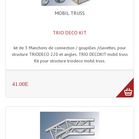
Enceintes Et Caissons Basses
MOBIL TRUSS
Packs Sono
Enceintes Amplifiées Actives
TRIO DECO KIT
Enceintes, Système Amplifiés
kit de 3 Manchons de connection / goupilles /clavettes, pour
structure TRIODECO 220 et angles. TRIO DECOKIT mobil truss
Enceintes Passives Sono
Kit pour structure triodeco mobil truss.
Retours De Scène
Caisson De Basse Amplifié
41.00E
Caissons De Basses
Enceinte Nomade Bluetooth
Enceintes (Ecoutes De Studio)
Enceintes Autonomes Portables Amplifiées