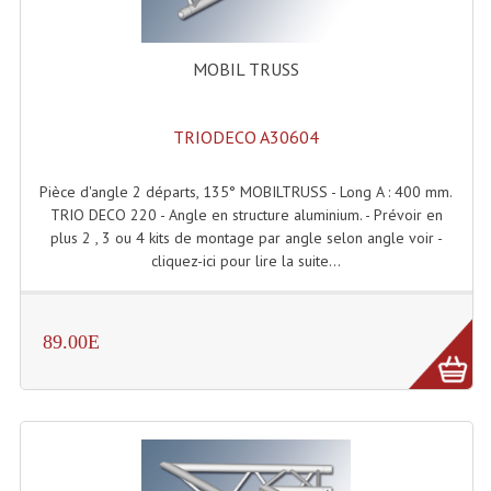
Enceintes Hifi
Enceintes Monitoring
MOBIL TRUSS
Filtres Actifs, Correcteurs
TRIODECO A30604
Haut-Parleurs Moteurs Tweeters Filtres
Pièce d'angle 2 départs, 135° MOBILTRUSS - Long A : 400 mm.
Haut Parleurs Sono
TRIO DECO 220 - Angle en structure aluminium. - Prévoir en
plus 2 , 3 ou 4 kits de montage par angle selon angle voir -
Filtres Passifs
cliquez-ici pour lire la suite...
Haut-Parleurs Amplis Guitare
Moteurs Pavillons Pour Enceinte
89.00E
Tweeters Pour Enceintes
Lecteurs Audio & Sources
Platines Disque Vinyles