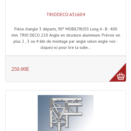
Enceintes Murales (Ligne 100V 16 - 8 Ohm)
TRIODECO A31604
Hp À Chambre De Compression
Pièce d'angle 3 départs, 90° MOBILTRUSS Long A - B : 400
Lecteurs Mp3 Et CDs Sources
mm. TRIO DECO 220 Angle en structure aluminium. Prévoir en
Microphone PA & Micro Pupitre
plus 2 , 3 ou 4 kits de montage par angle selon angle voir -
cliquez-ici pour lire la suite...
Projecteurs De Son
Sono: Conférences Securité Visite Guidée
250.00E
Système D'audio Guide
Système D'interprétation Simultanée
Système De Conférence
Système Visite Guidée
Sonorisation Securité EN-54