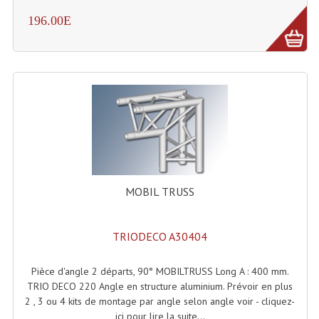
196.00E
Dispatches
Filtres Et Divers
Flexibles Lumineux Leds
Guirlandes Lumineuse
Gyrophares À Leds
Lampes Ampoules
MOBIL TRUSS
Ampoules - Tubes Lumière Noire Black Gun
Lampes À Décharges
TRIODECO A30404
Lampes De Couleurs
Pièce d'angle 2 départs, 90° MOBILTRUSS Long A : 400 mm.
TRIO DECO 220 Angle en structure aluminium. Prévoir en plus
Lampes Dichroique
2 , 3 ou 4 kits de montage par angle selon angle voir - cliquez-
ici pour lire la suite...
Lampes Halogenes Divers