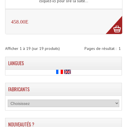
LISTE DU MATERIEL D'OCCASION
cliquez-ici pour lire la suite...
PLAN ACCES, LES HORAIRES
458.00E
CRÉER UN COMPTE
Afficher
1
à
19
(sur
19
produits)
Pages de résultat :
1
LANGUES
FABRICANTS
NOUVEAUTÉS ?