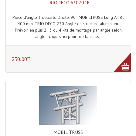
TRIODECO A30704R
Connectiques, Prises Etc...
Adaptateurs Audio
Pièce d'angle 3 départs, Droite, 90° MOBILTRUSS Long A - B :
400 mm. TRIO DECO 220 Angle en structure aluminium.
Divers Bricolage
Prévoir en plus 2 , 3 ou 4 kits de montage par angle selon
angle - cliquez-ici pour lire la suite...
Divers Bricolage
Haut-Parleurs Origine Sav
250.00E
Membrannes De Haut Parleurs
Pieces Détachées Sav
Public-Adress
Accessoires Public-Adress L100V
Amplificateurs (L 100v)
Enceintes Encastrables Ligne 100V 4-8 Ohm
MOBIL TRUSS