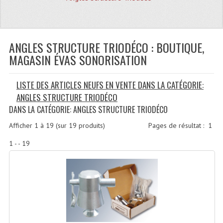
Quoi De Neuf?
Promotions
Plan Acces, Horaires.
ANGLES STRUCTURE TRIODÉCO : BOUTIQUE,
MAGASIN ÉVAS SONORISATION
Location De Matériel
LISTE DES ARTICLES NEUFS EN VENTE DANS LA CATÉGORIE:
Le Matériel D´occasion
ANGLES STRUCTURE TRIODÉCO
Recherche Avancée
DANS LA CATÉGORIE: ANGLES STRUCTURE TRIODÉCO
Recevoir Nos Promotions
Afficher
1
à
19
(sur
19
produits)
Pages de résultat :
1
1 - - 19
Faire Votre Devis
CATÉGORIES
Sonorisation
Accessoires Pieds Cellules Diamants