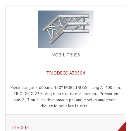
Système Sans Fil In-Ear Monitoring
Table Mixages Et Contrôleurs & Consoles
Tables De Mixage DJ
Controleurs DJ USB / MP3
MOBIL TRUSS
Consoles Sono Et Studio
Consoles Numériques
TRIODECO A30504
Consoles Amplifiées
Pièce d'angle 2 départs, 120° MOBILTRUSS - Long A : 400 mm.
Lumière
TRIO DECO 220 - Angle en structure aluminium. - Prévoir en
plus 2 , 3 ou 4 kits de montage par angle selon angle voir -
Boules À Facettes
cliquez-ici pour lire la suite...
Changeurs De Couleurs
175.00E
Déco Light