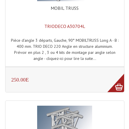
Système Boucle Magnétique
MOBIL TRUSS
Structures, Pieds, Ponts...
TRIODECO A30704L
Angle AG20 Structure Contest
Pièce d'angle 3 départs, Gauche, 90° MOBILTRUSS Long A - B :
Angle AG29 Structure Contest
400 mm. TRIO DECO 220 Angle en structure aluminium.
Prévoir en plus 2 , 3 ou 4 kits de montage par angle selon
Angle DECO22Q Structure Contest
angle - cliquez-ici pour lire la suite...
Angle DECOTRI Structure Contest
Angle DUO Structure Contest
250.00E
Angles Structure ASD SX290
Angles Structure ASD SZ 290
Angles Structure Duo290
Angles Structure QUATRO290