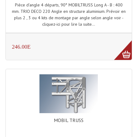
Projecteurs Poursuite
Pièce d'angle 4 départs, 90° MOBILTRUSS Long A - B : 400
mm. TRIO DECO 220 Angle en structure aluminium. Prévoir en
Projecteurs Théatre: Plan Convexe Fresnel
plus 2 , 3 ou 4 kits de montage par angle selon angle voir -
cliquez-ici pour lire la suite...
Rampe De Spots
Scanners
246.00E
Stroboscopes
Câbles, Connectiques.
Câblage Electrique
Câble Rallonge DMX512 MIDI
Câbles Module, Cables Audio
Câble Multi-Paires Audio
MOBIL TRUSS
Câbles Enceintes