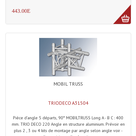
443.00E
Liquides À Fumée
Liquides À Mousse
Nos Occasions Et Stock B
Les Occasions
Notre Stock B
Karaoké Materiel Lecteur Etc...
MOBIL TRUSS
Matériel Karaoké
Disque DVD
TRIODECO A31504
Disque LD (30 Cm.)
Pièce d'angle 5 départs, 90° MOBILTRUSS Long A - B C : 400
mm. TRIO DECO 220 Angle en structure aluminium. Prévoir en
TARIF ET CATALOGUE DE LOCATION
plus 2 , 3 ou 4 kits de montage par angle selon angle voir -