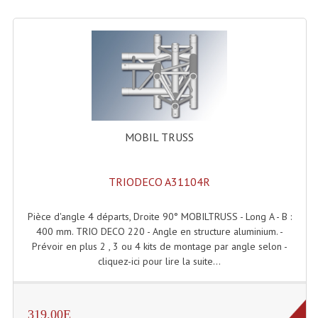
Rack 19" PRO Betonex
Rack 19" Standard Betonex
Sac Trolley De Transport
Sacs & Housses De Transport
MOBIL TRUSS
Valises Pour Clavier
Rack 19 Pouces Multiplis
TRIODECO A31104R
Accessoires Flight-Case Coins Roulettes
Pièce d'angle 4 départs, Droite 90° MOBILTRUSS - Long A - B :
Rack 19" STYLE VSR (capot En L)
400 mm. TRIO DECO 220 - Angle en structure aluminium. -
Prévoir en plus 2 , 3 ou 4 kits de montage par angle selon -
Machines À Effets Fumées, Mousses, Liquid
cliquez-ici pour lire la suite...
Machines À Fumées
319.00E
Effets Projection Et Jet De CO2