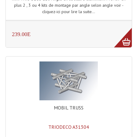
Projecteur Led Sur Batterie
plus 2 , 3 ou 4 kits de montage par angle selon angle voir -
cliquez-ici pour lire la suite...
Projecteurs À Leds D'extérieurs
Projecteurs Barres De Leds
239.00E
Projecteurs Déco À Leds
Projecteurs Leds
Projecteurs Plafonniers Et Encastrés
Projecteurs Théâtre Led
Projecteurs Traditionnels
Projecteurs Cycliodes
MOBIL TRUSS
Projecteurs Découpes
TRIODECO A31304
Projecteurs Par : 16 À 64 Et Autres