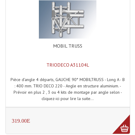
Tour De Travail Et Échafaudage
Flight-Case (s) Et Accessoires
Flight Case Plasma Et Écran LCD
MOBIL TRUSS
Flight Case Régie
Flight Cases Platine Disque. Lecteurs CD
TRIODECO A31104L
Flight Malettes Consoles T. Mixages
Pièce d'angle 4 départs, GAUCHE 90° MOBILTRUSS - Long A - B
Flight-Case CDs Et Disques Vinyls
: 400 mm. TRIO DECO 220 - Angle en structure aluminium. -
Prévoir en plus 2 , 3 ou 4 kits de montage par angle selon -
Flight-Case Pour Contrôleur DJ
cliquez-ici pour lire la suite...
Flight-Case Pour La Lumière
319.00E
Malle Flight Multi-Usage
Meubles DJ