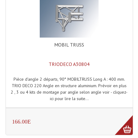
Microphones Scène Et Studio
Microphones Filaires
Micro Sans Fil HF VHF 200MHZ
MOBIL TRUSS
Micro Sans Fil HF UHF 800MHZ
Micros De Studio
TRIODECO A30804
Microphones De Surface
Pièce d'angle 2 départs, 90° MOBILTRUSS Long A : 400 mm.
Multi-Effets, Reverbes Etc...
TRIO DECO 220 Angle en structure aluminium. Prévoir en plus
2 , 3 ou 4 kits de montage par angle selon angle voir - cliquez-
Peripheriques Traitements Et Accessoires
ici pour lire la suite...
Portes Voix Mégaphones
166.00E
Pupitre Pour Discours
Samplers, Échantillonneurs