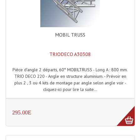
Grill Auto-Porté
Monotubes Et Angles 50mm
MOBIL TRUSS
Pendrillon Et Ossature
Pieds De Levage
TRIODECO A30308
Ponts - Portiques
Pièce d'angle 2 départs, 60° MOBILTRUSS - Long A : 800 mm.
Praticable Et Accessoires
TRIO DECO 220 - Angle en structure aluminium. - Prévoir en
plus 2 , 3 ou 4 kits de montage par angle selon angle voir -
Structure Echelle 290 Asd
cliquez-ici pour lire la suite...
Structure Et Angles Quatro Deco
Structures
295.00E
Structures Carrées
Structures, Angles Sd150