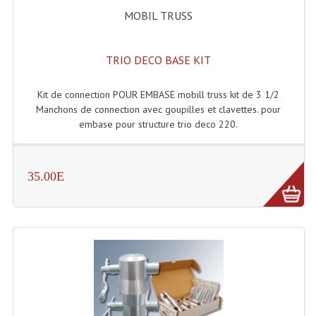
Accessoires Enceintes
MOBIL TRUSS
Accessoires Micro, Pieds De Régie
TRIO DECO BASE KIT
Cellule (s)
Diamants
Kit de connection POUR EMBASE mobill truss kit de 3 1/2
Manchons de connection avec goupilles et clavettes. pour
Pieds D'enceintes
embase pour structure trio deco 220.
Selecteurs Audio Vidéo
35.00E
Amplificateurs
Amplificateurs Multi-Canaux
Casques Stéréo
Compresseurs , Limiteurs , Noise Gate
Egaliseur Egaliseurs