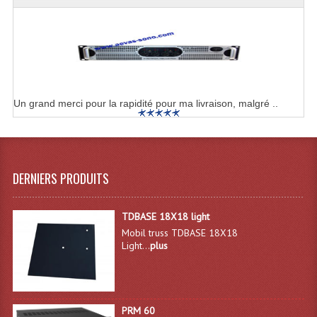
Enceintes Hifi
Enceintes Monitoring
Filtres Actifs, Correcteurs
Haut-Parleurs Moteurs Tweeters Filtres
Un grand merci pour la rapidité pour ma livraison, malgré ..
Haut Parleurs Sono
Filtres Passifs
DERNIERS PRODUITS
Haut-Parleurs Amplis Guitare
Moteurs Pavillons Pour Enceinte
TDBASE 18X18 light
Mobil truss TDBASE 18X18
Tweeters Pour Enceintes
Light...
plus
Lecteurs Audio & Sources
Platines Disque Vinyles
PRM 60