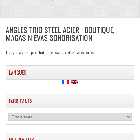
Quoi De Neuf?
Promotions
Plan Acces, Horaires.
ANGLES TRIO STEEL ACIER : BOUTIQUE,
MAGASIN ÉVAS SONORISATION
Location De Matériel
Le Matériel D´occasion
Il n'y a aucun produit listé dans cette catégorie.
Recherche Avancée
LANGUES
Recevoir Nos Promotions
Faire Votre Devis
FABRICANTS
CATÉGORIES
Sonorisation
Accessoires Pieds Cellules Diamants