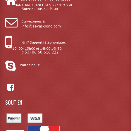
----- NANTERRE FRANCE. RCS 337 819 338
Microphones Scène Et Studio
Suivez-nous sur Plan
Microphones Filaires
Écrivez-nous à:
info@aevas-sono.com
Micro Sans Fil HF VHF 200MHZ
6j /7 Support téléphonique:
Micro Sans Fil HF UHF 800MHZ
--- 10h00 - 13h00 et 14h00 19h30.
(+33) 06 60 616 222
Micros De Studio
Parlez-nous:
Microphones De Surface
-
Multi-Effets, Reverbes Etc...
Peripheriques Traitements Et Accessoires
SOUTIEN
Portes Voix Mégaphones
Pupitre Pour Discours
Samplers, Échantillonneurs