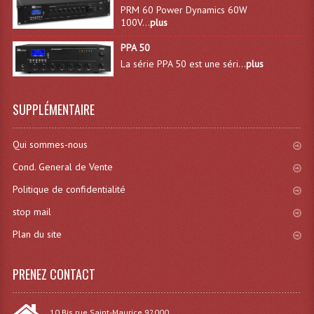
PRM 60 Power Dynamics 60W
Lecteurs Cd À Plats
100V...
plus
Lecteurs Cd À Plats Lecteur MP3
PPA 50
La série PPA 50 est une séri...
plus
Lecteurs Double Cd Mixage Intégrée
Lecteurs Double Cd MP3
SUPPLÉMENTAIRE
Lecteurs Lasers Simple Et Mp3 (rack 19")
Qui sommes-nous
Minidisc
Cond. General de Vente
Digital Package Et Logiciel
Politique de confidentialité
stop mail
Enregistreur Numérique
Plan du site
Platines Dvd Pour Dj
PRENEZ CONTACT
Platines Cassettes
Limiteur De Niveau Sonore
10 Bis rue Saint-Maurice 92000