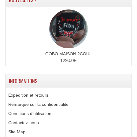
NOUVEAUTÉS ?
Accessoires Enceintes
Accessoires Micro, Pieds De Régie
Cellule (s)
Diamants
Pieds D'enceintes
GOBO MAISON 2COUL
129.00E
Selecteurs Audio Vidéo
Amplificateurs
INFORMATIONS
Amplificateurs Multi-Canaux
Expédition et retours
Casques Stéréo
Remarque sur la confidentialité
Conditions d'utilisation
Compresseurs , Limiteurs , Noise Gate
Contactez-nous
Egaliseur Egaliseurs
Site Map