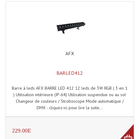
Lecteurs Cd À Plats
Lecteurs Cd À Plats Lecteur MP3
Lecteurs Double Cd Mixage Intégrée
Lecteurs Double Cd MP3
AFX
Lecteurs Lasers Simple Et Mp3 (rack 19")
Minidisc
BARLED412
Digital Package Et Logiciel
Barre à leds AFX BARRE LED 412 12 leds de 3W RGB ( 3 en 1
) Utilisation intérieure (IP-64) Utilisation suspendue ou au sol
Enregistreur Numérique
Changeur de couleurs / Stroboscope Mode automatique /
DMX - cliquez-ici pour lire la suite...
Platines Dvd Pour Dj
Platines Cassettes
229.00E
Limiteur De Niveau Sonore