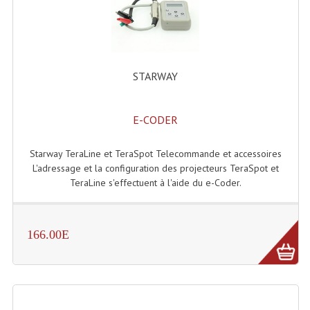
Enceintes Et Caissons Basses
Packs Sono
Enceintes Amplifiées Actives
STARWAY
Enceintes, Système Amplifiés
E-CODER
Enceintes Passives Sono
Retours De Scène
Starway TeraLine et TeraSpot Telecommande et accessoires
L'adressage et la configuration des projecteurs TeraSpot et
Caisson De Basse Amplifié
TeraLine s'effectuent à l'aide du e-Coder.
Caissons De Basses
166.00E
Enceinte Nomade Bluetooth
Enceintes (Ecoutes De Studio)
Enceintes Autonomes Portables Amplifiées