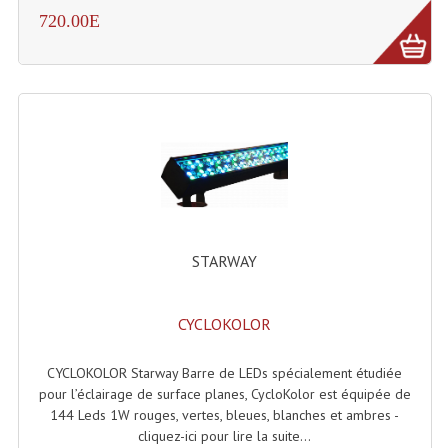
720.00E
Rack 19" PRO Betonex
Rack 19" Standard Betonex
Sac Trolley De Transport
Sacs & Housses De Transport
Valises Pour Clavier
Rack 19 Pouces Multiplis
STARWAY
Accessoires Flight-Case Coins Roulettes
Rack 19" STYLE VSR (capot En L)
CYCLOKOLOR
Machines À Effets Fumées, Mousses, Liquid
CYCLOKOLOR Starway Barre de LEDs spécialement étudiée
pour l’éclairage de surface planes, CycloKolor est équipée de
Machines À Fumées
144 Leds 1W rouges, vertes, bleues, blanches et ambres -
cliquez-ici pour lire la suite...
Effets Projection Et Jet De CO2