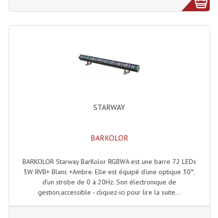
Tour De Travail Et Échafaudage
Flight-Case (s) Et Accessoires
Flight Case Plasma Et Écran LCD
Flight Case Régie
Flight Cases Platine Disque. Lecteurs CD
STARWAY
Flight Malettes Consoles T. Mixages
Flight-Case CDs Et Disques Vinyls
BARKOLOR
Flight-Case Pour Contrôleur DJ
BARKOLOR Starway BarKolor RGBWA est une barre 72 LEDs
3W RVB+ Blanc +Ambre. Elle est équipé d’une optique 30°,
Flight-Case Pour La Lumière
d’un strobe de 0 à 20Hz. Son électronique de
gestion,accessible - cliquez-ici pour lire la suite...
Malle Flight Multi-Usage
Meubles DJ