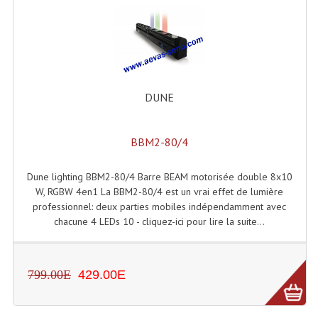
Angles Structure SC150
Angles Structure SD250
Angles Structure TRIO290
DUNE
Angles Structure Triodéco
Angles Trio Steel Acier
BBM2-80/4
Cercle Monotube
Dune lighting BBM2-80/4 Barre BEAM motorisée double 8x10
W, RGBW 4en1 La BBM2-80/4 est un vrai effet de lumière
Cercle Struct Carrée 290
professionnel: deux parties mobiles indépendamment avec
Cercle Struct SCC Carre
chacune 4 LEDs 10 - cliquez-ici pour lire la suite...
Cercle Struct Triangulaire290
799.00E
429.00E
Crochets Et Accessoires
Embases Pour Structure