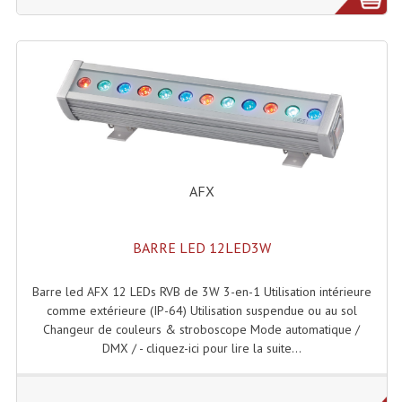
Microphones Scène Et Studio
Microphones Filaires
Micro Sans Fil HF VHF 200MHZ
Micro Sans Fil HF UHF 800MHZ
Micros De Studio
AFX
Microphones De Surface
Multi-Effets, Reverbes Etc...
BARRE LED 12LED3W
Peripheriques Traitements Et Accessoires
Barre led AFX 12 LEDs RVB de 3W 3-en-1 Utilisation intérieure
comme extérieure (IP-64) Utilisation suspendue ou au sol
Portes Voix Mégaphones
Changeur de couleurs & stroboscope Mode automatique /
DMX / - cliquez-ici pour lire la suite...
Pupitre Pour Discours
Samplers, Échantillonneurs