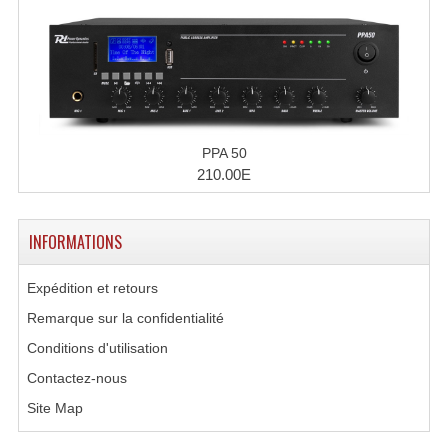
Liquides À Fumée
Liquides À Mousse
Nos Occasions Et Stock B
PPA 50
Les Occasions
210.00E
Notre Stock B
INFORMATIONS
Karaoké Materiel Lecteur Etc...
Expédition et retours
Matériel Karaoké
Remarque sur la confidentialité
Disque DVD
Conditions d'utilisation
Disque LD (30 Cm.)
Contactez-nous
Site Map
TARIF ET CATALOGUE DE LOCATION