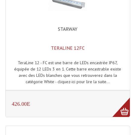
Système Boucle Magnétique
Structures, Pieds, Ponts...
STARWAY
Angle AG20 Structure Contest
Angle AG29 Structure Contest
TERALINE 12FC
Angle DECO22Q Structure Contest
TeraLine 12 - FC est une barre de LEDs encastrée IP67,
Angle DECOTRI Structure Contest
équipée de 12 LEDs 3 en 1. Cette barre encastrable existe
avec des LEDs blanches que vous retrouverez dans la
Angle DUO Structure Contest
catégorie White - cliquez-ici pour lire la suite...
Angles Structure ASD SX290
426.00E
Angles Structure ASD SZ 290
Angles Structure Duo290
Angles Structure QUATRO290