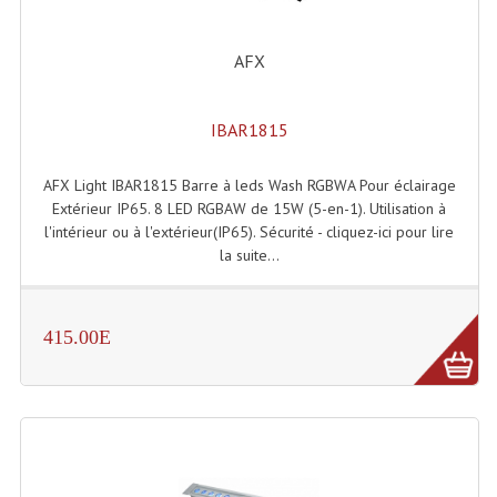
Enceintes Murales (Ligne 100V 16 - 8 Ohm)
AFX
Hp À Chambre De Compression
Lecteurs Mp3 Et CDs Sources
IBAR1815
Microphone PA & Micro Pupitre
AFX Light IBAR1815 Barre à leds Wash RGBWA Pour éclairage
Projecteurs De Son
Extérieur IP65. 8 LED RGBAW de 15W (5-en-1). Utilisation à
l'intérieur ou à l'extérieur(IP65). Sécurité - cliquez-ici pour lire
Sono: Conférences Securité Visite Guidée
la suite...
Système D'audio Guide
415.00E
Système D'interprétation Simultanée
Système De Conférence
Système Visite Guidée
Sonorisation Securité EN-54