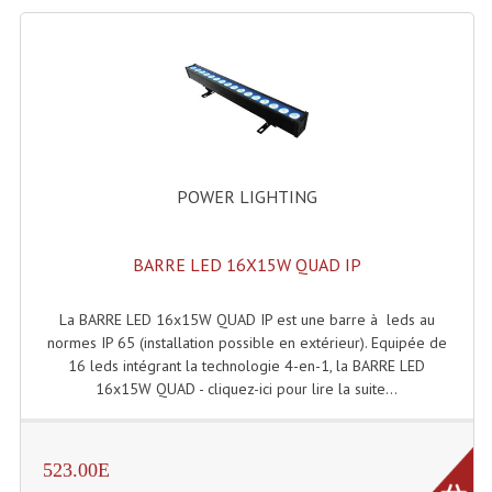
Grill Auto-Porté
Monotubes Et Angles 50mm
Pendrillon Et Ossature
Pieds De Levage
POWER LIGHTING
Ponts - Portiques
Praticable Et Accessoires
BARRE LED 16X15W QUAD IP
Structure Echelle 290 Asd
La BARRE LED 16x15W QUAD IP est une barre à leds au
normes IP 65 (installation possible en extérieur). Equipée de
Structure Et Angles Quatro Deco
16 leds intégrant la technologie 4-en-1, la BARRE LED
16x15W QUAD - cliquez-ici pour lire la suite...
Structures
Structures Carrées
523.00E
Structures, Angles Sd150