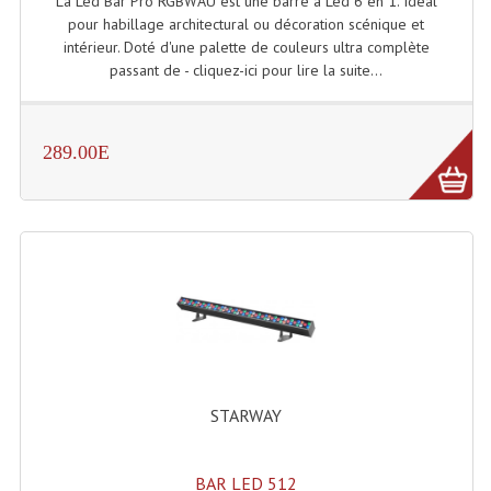
La Led Bar Pro RGBWAU est une barre à Led 6 en 1. Idéal
pour habillage architectural ou décoration scénique et
Lampes Leds
intérieur. Doté d'une palette de couleurs ultra complète
passant de - cliquez-ici pour lire la suite...
Lampes PAR
Lampes Théatre
289.00E
Les Packs Light
Lumières Noire
Lyres
Panneaux, Piste Danse À Leds
Petit Effets Lumineux
Projecteur De Gobo
STARWAY
Projecteur Extérieur Multifaisceaux
BAR LED 512