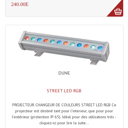
240.00E
Système Sans Fil In-Ear Monitoring
Table Mixages Et Contrôleurs & Consoles
Tables De Mixage DJ
Controleurs DJ USB / MP3
Consoles Sono Et Studio
Consoles Numériques
DUNE
Consoles Amplifiées
Lumière
STREET LED RGB
Boules À Facettes
PROJECTEUR CHANGEUR DE COULEURS STREET LED RGB Ce
projecteur est destiné tant pour l'interieur, que pour pour
Changeurs De Couleurs
l’extérieur (protection IP 65). Idéal pour des utilisations très -
cliquez-ici pour lire la suite...
Déco Light