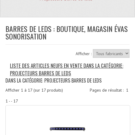
Quoi De Neuf?
Promotions
Plan Acces, Horaires.
BARRES DE LEDS : BOUTIQUE, MAGASIN ÉVAS
SONORISATION
Location De Matériel
Le Matériel D´occasion
Afficher :
Recherche Avancée
LISTE DES ARTICLES NEUFS EN VENTE DANS LA CATÉGORIE:
PROJECTEURS BARRES DE LEDS
Recevoir Nos Promotions
DANS LA CATÉGORIE: PROJECTEURS BARRES DE LEDS
Faire Votre Devis
Afficher
1
à
17
(sur
17
produits)
Pages de résultat :
1
CATÉGORIES
1 - - 17
Sonorisation
Accessoires Pieds Cellules Diamants