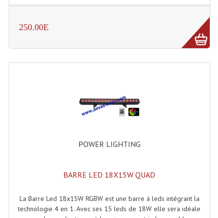
Effets LASERS
250.00E
Laser Multi-Points
Lasers (Effets Volumetriques)
Lasers D'extérieur Multi-Points
Effets Lumineux À Leds
Effets Lumineux, Centre De Piste
Effets Lumineux, Effets Disco
POWER LIGHTING
Electronique Commande Light
BARRE LED 18X15W QUAD
Blocs De Puissance
Chenillards Modulateurs
La Barre Led 18x15W RGBW est une barre à leds intégrant la
technologie 4 en 1. Avec ses 15 leds de 18W elle sera idéale
Consoles Éclairage DMX