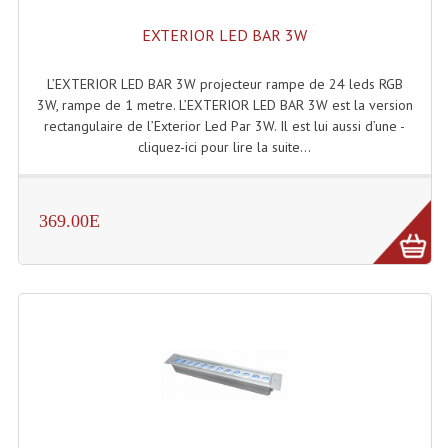
Projecteurs Poursuite
EXTERIOR LED BAR 3W
Projecteurs Théatre: Plan Convexe Fresnel
L’EXTERIOR LED BAR 3W projecteur rampe de 24 leds RGB
Rampe De Spots
3W, rampe de 1 metre. L’EXTERIOR LED BAR 3W est la version
rectangulaire de l’Exterior Led Par 3W. Il est lui aussi d’une -
Scanners
cliquez-ici pour lire la suite...
Stroboscopes
Câbles, Connectiques.
369.00E
Câblage Electrique
Câble Rallonge DMX512 MIDI
Câbles Module, Cables Audio
Câble Multi-Paires Audio
Câbles Enceintes