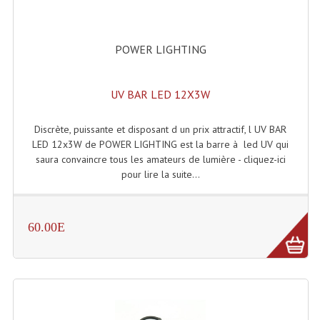
Accessoires Enceintes
Accessoires Micro, Pieds De Régie
POWER LIGHTING
Cellule (s)
UV BAR LED 12X3W
Diamants
Pieds D'enceintes
Discrète, puissante et disposant d un prix attractif, l UV BAR
LED 12x3W de POWER LIGHTING est la barre à led UV qui
Selecteurs Audio Vidéo
saura convaincre tous les amateurs de lumière - cliquez-ici
pour lire la suite...
Amplificateurs
Amplificateurs Multi-Canaux
60.00E
Casques Stéréo
Compresseurs , Limiteurs , Noise Gate
Egaliseur Egaliseurs