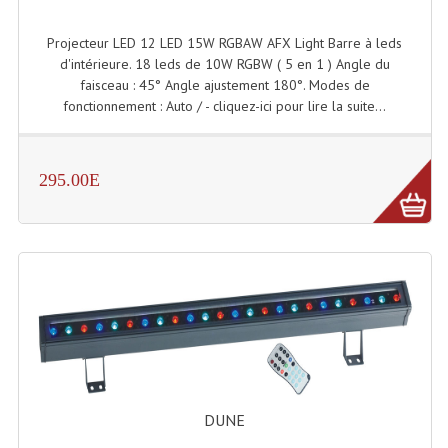
Projecteur Led Sur Batterie
Projecteur LED 12 LED 15W RGBAW AFX Light Barre à leds
Projecteurs À Leds D'extérieurs
d'intérieure. 18 leds de 10W RGBW ( 5 en 1 ) Angle du
faisceau : 45° Angle ajustement 180°. Modes de
Projecteurs Barres De Leds
fonctionnement : Auto / - cliquez-ici pour lire la suite...
Projecteurs Déco À Leds
Projecteurs Leds
295.00E
Projecteurs Plafonniers Et Encastrés
Projecteurs Théâtre Led
Projecteurs Traditionnels
Projecteurs Cycliodes
Projecteurs Découpes
Projecteurs Par : 16 À 64 Et Autres
DUNE