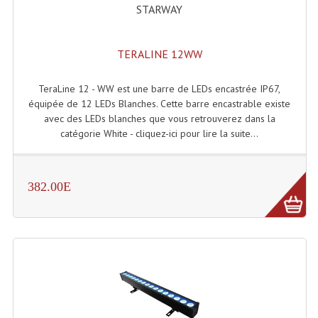
Connectiques, Prises Etc...
STARWAY
Adaptateurs Audio
TERALINE 12WW
Divers Bricolage
TeraLine 12 - WW est une barre de LEDs encastrée IP67,
Divers Bricolage
équipée de 12 LEDs Blanches. Cette barre encastrable existe
avec des LEDs blanches que vous retrouverez dans la
Haut-Parleurs Origine Sav
catégorie White - cliquez-ici pour lire la suite...
Membrannes De Haut Parleurs
Pieces Détachées Sav
382.00E
Public-Adress
Accessoires Public-Adress L100V
Amplificateurs (L 100v)
Enceintes Encastrables Ligne 100V 4-8 Ohm