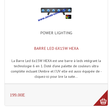
Enceintes Hifi
Enceintes Monitoring
Filtres Actifs, Correcteurs
POWER LIGHTING
Haut-Parleurs Moteurs Tweeters Filtres
Haut Parleurs Sono
BARRE LED 6X15W HEXA
Filtres Passifs
La Barre Led 6x15W HEXA est une barre à leds intégrant la
Haut-Parleurs Amplis Guitare
technologie 6 en 1. Doté d'une palette de couleurs ultra
complète incluant l'Ambre et l'UV elle est aussi équipée de -
Moteurs Pavillons Pour Enceinte
cliquez-ici pour lire la suite...
Tweeters Pour Enceintes
199.00E
Lecteurs Audio & Sources
Platines Disque Vinyles