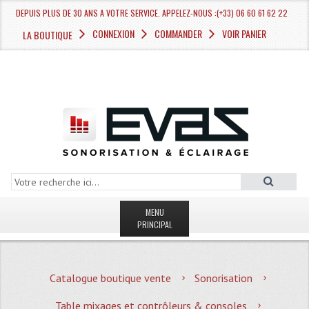
DEPUIS PLUS DE 30 ANS A VOTRE SERVICE. APPELEZ-NOUS :(+33) 06 60 61 62 22
CONNEXION
COMMANDER
VOIR PANIER
LA BOUTIQUE
MENU
PRINCIPAL
LA BOUTIQUE VENTE
Catalogue boutique vente
Sonorisation
MAGASIN
Table mixages et contrôleurs & consoles