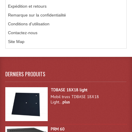
Expédition et retours
Système Sans Fil In-Ear Monitoring
Remarque sur la confidentialité
Table Mixages Et Contrôleurs & Consoles
Conditions d'utilisation
Tables De Mixage DJ
Contactez-nous
Site Map
Controleurs DJ USB / MP3
Consoles Sono Et Studio
Consoles Numériques
DERNIERS PRODUITS
Consoles Amplifiées
TDBASE 18X18 light
Lumière
Mobil truss TDBASE 18X18
Light...
plus
Boules À Facettes
Changeurs De Couleurs
PRM 60
Déco Light