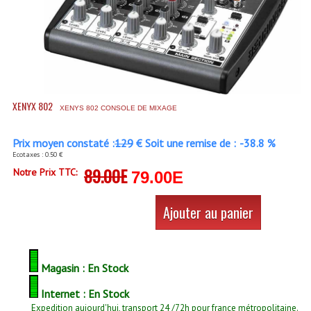
Accessoires Enceintes
Accessoires Micro, Pieds De Régie
Cellule (s)
Diamants
XENYX 802
XENYS 802 CONSOLE DE MIXAGE
Pieds D'enceintes
Prix moyen constaté :
129
€ Soit une remise de :
-38.8 %
Selecteurs Audio Vidéo
Ecotaxes : 0.50 €
89.00E
Notre Prix TTC:
79.00E
Amplificateurs
Amplificateurs Multi-Canaux
Ajouter au panier
Casques Stéréo
Compresseurs , Limiteurs , Noise Gate
Magasin : En Stock
Egaliseur Egaliseurs
Internet : En Stock
Expedition aujourd'hui, transport 24 /72h pour france métropolitaine.