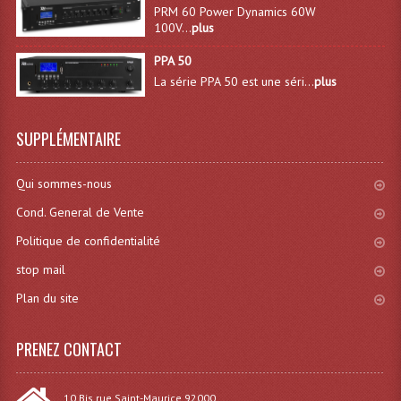
PRM 60 Power Dynamics 60W
100V...
plus
Effets LASERS
PPA 50
Laser Multi-Points
La série PPA 50 est une séri...
plus
Lasers (Effets Volumetriques)
SUPPLÉMENTAIRE
Lasers D'extérieur Multi-Points
Effets Lumineux À Leds
Qui sommes-nous
Cond. General de Vente
Effets Lumineux, Centre De Piste
Politique de confidentialité
Effets Lumineux, Effets Disco
stop mail
Electronique Commande Light
Plan du site
Blocs De Puissance
PRENEZ CONTACT
Chenillards Modulateurs
Consoles Éclairage DMX
10 Bis rue Saint-Maurice 92000