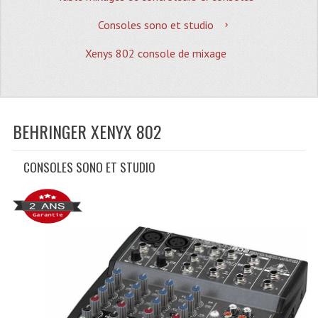
Quoi De Neuf?
Consoles sono et studio
Promotions
Xenys 802 console de mixage
Plan Acces, Horaires.
Location De Matériel
Le Matériel D´occasion
BEHRINGER XENYX 802
Recherche Avancée
CONSOLES SONO ET STUDIO
Recevoir Nos Promotions
Faire Votre Devis
CATÉGORIES
Sonorisation
Accessoires Pieds Cellules Diamants