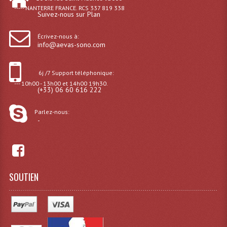
----- NANTERRE FRANCE. RCS 337 819 338
Suivez-nous sur Plan
Dispatches
Écrivez-nous à:
Filtres Et Divers
info@aevas-sono.com
Flexibles Lumineux Leds
6j /7 Support téléphonique:
Guirlandes Lumineuse
--- 10h00 - 13h00 et 14h00 19h30.
(+33) 06 60 616 222
Gyrophares À Leds
Parlez-nous:
-
Lampes Ampoules
Ampoules - Tubes Lumière Noire Black Gun
Lampes À Décharges
SOUTIEN
Lampes De Couleurs
Lampes Dichroique
Lampes Halogenes Divers