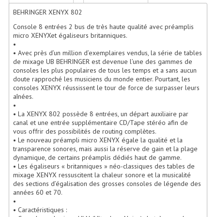
Enceintes Hifi
BEHRINGER XENYX 802
Console 8 entrées 2 bus de très haute qualité avec préamplis
Enceintes Monitoring
micro XENYXet égaliseurs britanniques.
•
Filtres Actifs, Correcteurs
• Avec près d’un million d’exemplaires vendus, la série de tables
de mixage UB BEHRINGER est devenue l’une des gammes de
Haut-Parleurs Moteurs Tweeters Filtres
consoles les plus populaires de tous les temps et a sans aucun
doute rapproché les musiciens du monde entier. Pourtant, les
consoles XENYX réussissent le tour de force de surpasser leurs
Haut Parleurs Sono
aînées.
•
Filtres Passifs
• La XENYX 802 possède 8 entrées, un départ auxiliaire par
canal et une entrée supplémentaire CD/Tape stéréo afin de
Haut-Parleurs Amplis Guitare
vous offrir des possibilités de routing complètes.
• Le nouveau préampli micro XENYX égale la qualité et la
Moteurs Pavillons Pour Enceinte
transparence sonores, mais aussi la réserve de gain et la plage
dynamique, de certains préamplis dédiés haut de gamme.
• Les égaliseurs « britanniques » néo-classiques des tables de
Tweeters Pour Enceintes
mixage XENYX ressuscitent la chaleur sonore et la musicalité
des sections d’égalisation des grosses consoles de légende des
Lecteurs Audio & Sources
années 60 et 70.
•
Platines Disque Vinyles
• Caractéristiques :