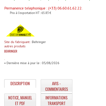
Enceintes Et Caissons Basses
Permanence telephonique : (+33) 06.60.61.62.22.
Packs Sono
Prix à l'exportation HT : 65.83 €
Enceintes Amplifiées Actives
Enceintes, Système Amplifiés
Site du fabriquant :
Behringer
Enceintes Passives Sono
autres produits
BEHRINGER
Retours De Scène
.
Caisson De Basse Amplifié
• Dernière mise à jour le : 05/08/2026
Caissons De Basses
Enceinte Nomade Bluetooth
DESCRIPTION
AVIS -
COMMENTAIRES
Enceintes (Ecoutes De Studio)
NOTICE, MANUEL
INFORMATIONS
Enceintes Autonomes Portables Amplifiées
ET PDF
TRANSPORT