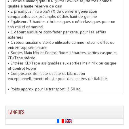
• Console analogique ULN (Ultra Low-Noise) de très grande
qualité à haute réserve de gain
Lecteurs Cd À Plats
• 2 préamplis micro XENYX de dernière génération
comparables aux préamplis dédiés haut de gamme
Lecteurs Cd À Plats Lecteur MP3
• Egaliseurs 3 bandes « britanniques » néo-classiques pour un
son chaud et musical
Lecteurs Double Cd Mixage Intégrée
• 1 départ auxiliaire post-fader par canal pour les effets
externes
Lecteurs Double Cd MP3
• 1 retour auxiliaire stéréo utilisable comme retour d’effet ou
entrée supplémentaire
• Sorties Main Mix et Control Room séparées, sorties casque et
Lecteurs Lasers Simple Et Mp3 (rack 19")
CD/Tape stéréo
• Entrées CD/Tape assignables aux sorties Main Mix ou casque
Minidisc
et Control Room
• Composants de haute qualité et fabrication
Digital Package Et Logiciel
exceptionnellement robuste pour des années de fiabilité.
Enregistreur Numérique
• Poids approx. pour le transport : 3.50 Kg.
Platines Dvd Pour Dj
LANGUES
Platines Cassettes
Limiteur De Niveau Sonore