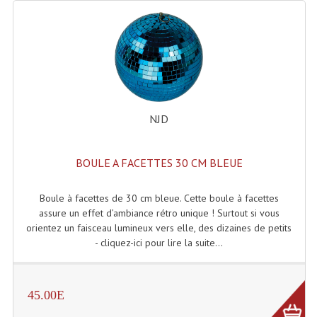
Liquides À Fumée
Liquides À Mousse
Nos Occasions Et Stock B
Les Occasions
NJD
Notre Stock B
BOULE A FACETTES 30 CM BLEUE
Karaoké Materiel Lecteur Etc...
Boule à facettes de 30 cm bleue. Cette boule à facettes
Matériel Karaoké
assure un effet d’ambiance rétro unique ! Surtout si vous
orientez un faisceau lumineux vers elle, des dizaines de petits
Disque DVD
- cliquez-ici pour lire la suite...
Disque LD (30 Cm.)
TARIF ET CATALOGUE DE LOCATION
45.00E