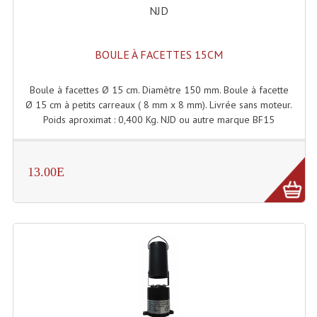
NJD
Lecteurs Cd À Plats
Lecteurs Cd À Plats Lecteur MP3
BOULE À FACETTES 15CM
Lecteurs Double Cd Mixage Intégrée
Boule à facettes Ø 15 cm. Diamètre 150 mm. Boule à facette
Lecteurs Double Cd MP3
Ø 15 cm à petits carreaux ( 8 mm x 8 mm). Livrée sans moteur.
Poids aproximat : 0,400 Kg. NJD ou autre marque BF15
Lecteurs Lasers Simple Et Mp3 (rack 19")
Minidisc
13.00E
Digital Package Et Logiciel
Enregistreur Numérique
Platines Dvd Pour Dj
Platines Cassettes
Limiteur De Niveau Sonore