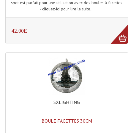
spot est parfait pour une utilisation avec des boules à facettes
Système Boucle Magnétique
- cliquez-ici pour lire la suite...
Structures, Pieds, Ponts...
42.00E
Angle AG20 Structure Contest
Angle AG29 Structure Contest
Angle DECO22Q Structure Contest
Angle DECOTRI Structure Contest
Angle DUO Structure Contest
Angles Structure ASD SX290
SXLIGHTING
Angles Structure ASD SZ 290
Angles Structure Duo290
BOULE FACETTES 30CM
Angles Structure QUATRO290