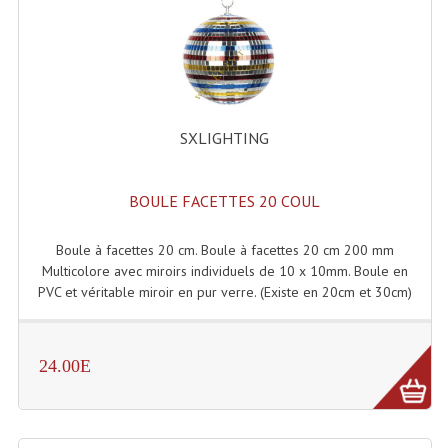
Dispatches
Filtres Et Divers
Flexibles Lumineux Leds
SXLIGHTING
Guirlandes Lumineuse
BOULE FACETTES 20 COUL
Gyrophares À Leds
Lampes Ampoules
Boule à facettes 20 cm. Boule à facettes 20 cm 200 mm
Multicolore avec miroirs individuels de 10 x 10mm. Boule en
Ampoules - Tubes Lumière Noire Black Gun
PVC et véritable miroir en pur verre. (Existe en 20cm et 30cm)
Lampes À Décharges
24.00E
Lampes De Couleurs
Lampes Dichroique
Lampes Halogenes Divers