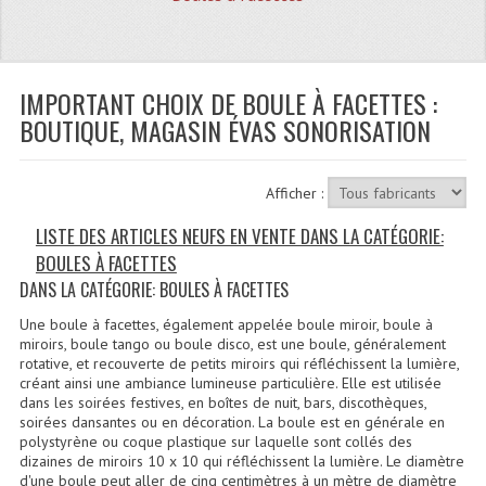
Quoi De Neuf?
Promotions
Plan Acces, Horaires.
IMPORTANT CHOIX DE BOULE À FACETTES :
BOUTIQUE, MAGASIN ÉVAS SONORISATION
Location De Matériel
Le Matériel D´occasion
Afficher :
Recherche Avancée
LISTE DES ARTICLES NEUFS EN VENTE DANS LA CATÉGORIE:
BOULES À FACETTES
Recevoir Nos Promotions
DANS LA CATÉGORIE: BOULES À FACETTES
Faire Votre Devis
Une boule à facettes, également appelée boule miroir, boule à
miroirs, boule tango ou boule disco, est une boule, généralement
CATÉGORIES
rotative, et recouverte de petits miroirs qui réfléchissent la lumière,
créant ainsi une ambiance lumineuse particulière. Elle est utilisée
dans les soirées festives, en boîtes de nuit, bars, discothèques,
Sonorisation
soirées dansantes ou en décoration. La boule est en générale en
polystyrène ou coque plastique sur laquelle sont collés des
Accessoires Pieds Cellules Diamants
dizaines de miroirs 10 x 10 qui réfléchissent la lumière. Le diamètre
d'une boule peut aller de cinq centimètres à un mètre de diamètre