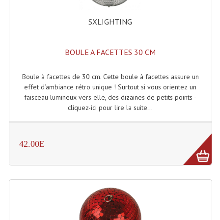
Tour De Travail Et Échafaudage
SXLIGHTING
Flight-Case (s) Et Accessoires
BOULE A FACETTES 30 CM
Flight Case Plasma Et Écran LCD
Flight Case Régie
Boule à facettes de 30 cm. Cette boule à facettes assure un
effet d’ambiance rétro unique ! Surtout si vous orientez un
Flight Cases Platine Disque. Lecteurs CD
faisceau lumineux vers elle, des dizaines de petits points -
cliquez-ici pour lire la suite...
Flight Malettes Consoles T. Mixages
Flight-Case CDs Et Disques Vinyls
42.00E
Flight-Case Pour Contrôleur DJ
Flight-Case Pour La Lumière
Malle Flight Multi-Usage
Meubles DJ