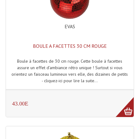
Rack 19" PRO Betonex
Rack 19" Standard Betonex
EVAS
Sac Trolley De Transport
BOULE A FACETTES 30 CM ROUGE
Sacs & Housses De Transport
Boule à facettes de 30 cm rouge. Cette boule à facettes
Valises Pour Clavier
assure un effet d’ambiance rétro unique ! Surtout si vous
orientez un faisceau lumineux vers elle, des dizaines de petits
Rack 19 Pouces Multiplis
- cliquez-ici pour lire la suite...
Accessoires Flight-Case Coins Roulettes
Rack 19" STYLE VSR (capot En L)
43.00E
Machines À Effets Fumées, Mousses, Liquid
Machines À Fumées
Effets Projection Et Jet De CO2