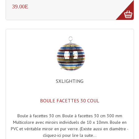
Connectiques, Prises Etc...
39.00E
Adaptateurs Audio
Divers Bricolage
Divers Bricolage
Haut-Parleurs Origine Sav
Membrannes De Haut Parleurs
Pieces Détachées Sav
SXLIGHTING
Public-Adress
BOULE FACETTES 30 COUL
Accessoires Public-Adress L100V
Boule à facettes 30 cm. Boule à facettes 30 cm 300 mm
Amplificateurs (L 100v)
Multicolore avec miroirs individuels de 10 x 10mm. Boule en
PVC et véritable miroir en pur verre. (Existe aussi en diamètre -
Enceintes Encastrables Ligne 100V 4-8 Ohm
cliquez-ici pour lire la suite...