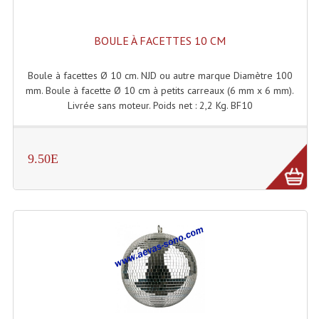
Enceintes Hifi
BOULE À FACETTES 10 CM
Enceintes Monitoring
Filtres Actifs, Correcteurs
Boule à facettes Ø 10 cm. NJD ou autre marque Diamètre 100
mm. Boule à facette Ø 10 cm à petits carreaux (6 mm x 6 mm).
Haut-Parleurs Moteurs Tweeters Filtres
Livrée sans moteur. Poids net : 2,2 Kg. BF10
Haut Parleurs Sono
9.50E
Filtres Passifs
Haut-Parleurs Amplis Guitare
Moteurs Pavillons Pour Enceinte
Tweeters Pour Enceintes
Lecteurs Audio & Sources
Platines Disque Vinyles