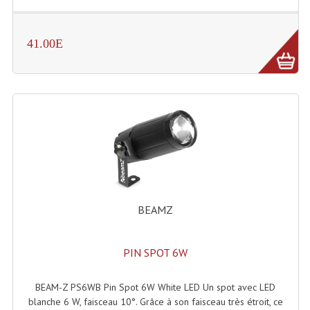
Enceintes Murales (Ligne 100V 16 - 8 Ohm)
Hp À Chambre De Compression
41.00E
Lecteurs Mp3 Et CDs Sources
Microphone PA & Micro Pupitre
Projecteurs De Son
Sono: Conférences Securité Visite Guidée
Système D'audio Guide
BEAMZ
Système D'interprétation Simultanée
Système De Conférence
PIN SPOT 6W
Système Visite Guidée
BEAM-Z PS6WB Pin Spot 6W White LED Un spot avec LED
Sonorisation Securité EN-54
blanche 6 W, faisceau 10°. Grâce à son faisceau très étroit, ce