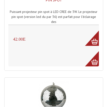
Grill Auto-Porté
Puissant projecteur pin spot à LED CREE de 3W. Le projecteur
Monotubes Et Angles 50mm
pin spot (version led du par 36) est parfait pour l'éclairage
des
Pendrillon Et Ossature
Pieds De Levage
42.00E
Ponts - Portiques
Praticable Et Accessoires
Structure Echelle 290 Asd
Structure Et Angles Quatro Deco
Structures
Structures Carrées
Structures, Angles Sd150