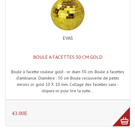
Machines À Brouillard
Lanceur De Flammes Et Cartouche De Gaz
Machine À Etincelles Froides
EVAS
Machines & Canon À Confettis
BOULE A FACETTES 30 CM GOLD
Machines À Bulles
Boule à facette couleur gold - or diam 30 cm. Boule à facettes
Machines À Effet Brouillard
d’ambiance. Diamètre : 30 cm Boule recouverte de petits
miroirs or gold 10 X 10 mm. Collage des facettes sans -
Machines À Fumée Lourde
cliquez-ici pour lire la suite...
Machines À Mousse, Neige, Liquides
Liquide À Brouillard
43.00E
Liquide À Bulles
Liquide À Neige