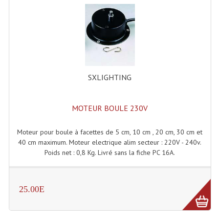
Lampes Leds
Lampes PAR
Lampes Théatre
SXLIGHTING
Les Packs Light
Lumières Noire
MOTEUR BOULE 230V
Lyres
Moteur pour boule à facettes de 5 cm, 10 cm , 20 cm, 30 cm et
Panneaux, Piste Danse À Leds
40 cm maximum. Moteur electrique alim secteur : 220V - 240v.
Poids net : 0,8 Kg. Livré sans la fiche PC 16A.
Petit Effets Lumineux
Projecteur De Gobo
25.00E
Projecteur Extérieur Multifaisceaux