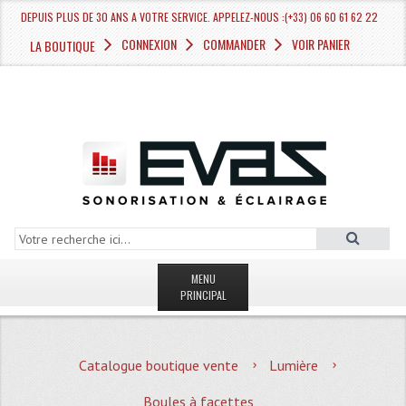
DEPUIS PLUS DE 30 ANS A VOTRE SERVICE. APPELEZ-NOUS :(+33) 06 60 61 62 22
CONNEXION
COMMANDER
VOIR PANIER
LA BOUTIQUE
MENU
PRINCIPAL
LA BOUTIQUE VENTE
Catalogue boutique vente
Lumière
MAGASIN
Boules à facettes