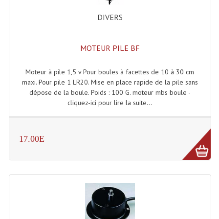
Microphones Scène Et Studio
DIVERS
Microphones Filaires
MOTEUR PILE BF
Micro Sans Fil HF VHF 200MHZ
Moteur à pile 1,5 v Pour boules à facettes de 10 à 30 cm
Micro Sans Fil HF UHF 800MHZ
maxi. Pour pile 1 LR20. Mise en place rapide de la pile sans
dépose de la boule. Poids : 100 G. moteur mbs boule -
Micros De Studio
cliquez-ici pour lire la suite...
Microphones De Surface
Multi-Effets, Reverbes Etc...
17.00E
Peripheriques Traitements Et Accessoires
Portes Voix Mégaphones
Pupitre Pour Discours
Samplers, Échantillonneurs