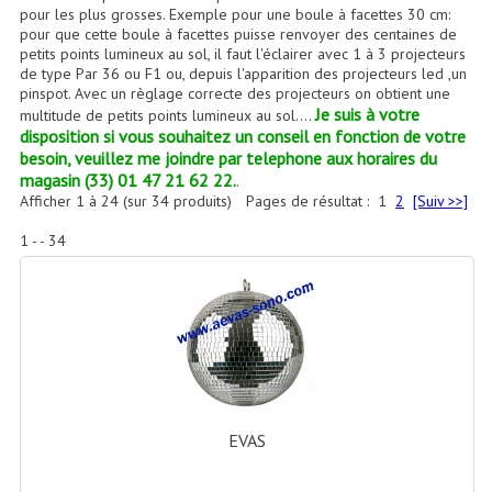
Accessoires Enceintes
pour les plus grosses. Exemple pour une boule à facettes 30 cm:
pour que cette boule à facettes puisse renvoyer des centaines de
petits points lumineux au sol, il faut l'éclairer avec 1 à 3 projecteurs
Accessoires Micro, Pieds De Régie
de type Par 36 ou F1 ou, depuis l'apparition des projecteurs led ,un
pinspot. Avec un règlage correcte des projecteurs on obtient une
Cellule (s)
Je suis à votre
multitude de petits points lumineux au sol....
disposition si vous souhaitez un conseil en fonction de votre
Diamants
besoin, veuillez me joindre par telephone aux horaires du
magasin (33) 01 47 21 62 22.
.
Pieds D'enceintes
Afficher
1
à
24
(sur
34
produits)
Pages de résultat :
1
2
[Suiv >>]
Selecteurs Audio Vidéo
1 - - 34
Amplificateurs
Amplificateurs Multi-Canaux
Casques Stéréo
Compresseurs , Limiteurs , Noise Gate
EVAS
Egaliseur Egaliseurs