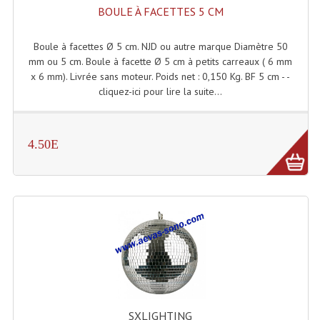
Enceintes Et Caissons Basses
BOULE À FACETTES 5 CM
Packs Sono
Boule à facettes Ø 5 cm. NJD ou autre marque Diamètre 50
mm ou 5 cm. Boule à facette Ø 5 cm à petits carreaux ( 6 mm
Enceintes Amplifiées Actives
x 6 mm). Livrée sans moteur. Poids net : 0,150 Kg. BF 5 cm - -
cliquez-ici pour lire la suite...
Enceintes, Système Amplifiés
Enceintes Passives Sono
4.50E
Retours De Scène
Caisson De Basse Amplifié
Caissons De Basses
Enceinte Nomade Bluetooth
Enceintes (Ecoutes De Studio)
Enceintes Autonomes Portables Amplifiées
SXLIGHTING