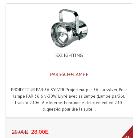
Projecteur Led Sur Batterie
Projecteurs À Leds D'extérieurs
Projecteurs Barres De Leds
Projecteurs Déco À Leds
Projecteurs Leds
SXLIGHTING
Projecteurs Plafonniers Et Encastrés
PAR36CH+LAMPE
Projecteurs Théâtre Led
PROJECTEUR PAR 36 SYLVER Projecteur par 36 alu sylver Pour
Projecteurs Traditionnels
lampe PAR 36 6 v-30W. Livré avec sa lampe (Lampe par36).
Transfo 230v - 6 v Interne. Fonctionne directement en 230 -
Projecteurs Cycliodes
cliquez-ici pour lire la suite...
Projecteurs Découpes
Projecteurs Par : 16 À 64 Et Autres
29.00E
28.00E