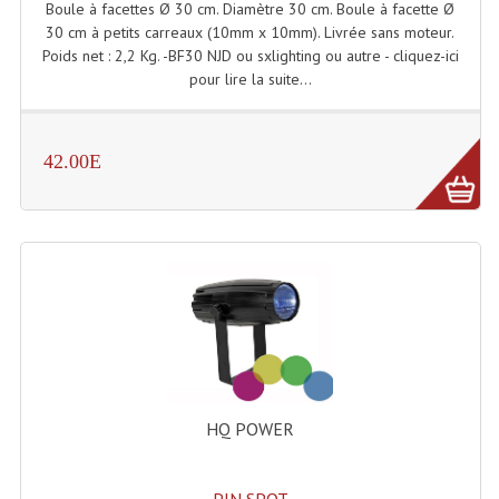
Boule à facettes Ø 30 cm. Diamètre 30 cm. Boule à facette Ø
Angles Structure SC150
30 cm à petits carreaux (10mm x 10mm). Livrée sans moteur.
Poids net : 2,2 Kg. -BF30 NJD ou sxlighting ou autre - cliquez-ici
Angles Structure SD250
pour lire la suite...
Angles Structure TRIO290
42.00E
Angles Structure Triodéco
Angles Trio Steel Acier
Cercle Monotube
Cercle Struct Carrée 290
Cercle Struct SCC Carre
Cercle Struct Triangulaire290
HQ POWER
Crochets Et Accessoires
Embases Pour Structure
PIN SPOT