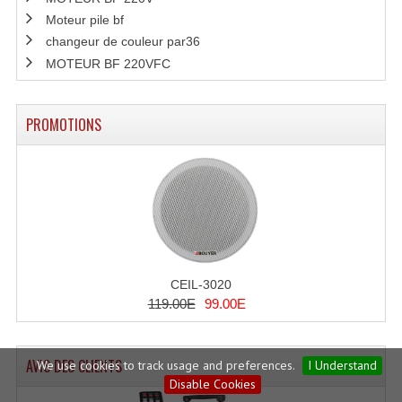
Moteur pile bf
changeur de couleur par36
MOTEUR BF 220VFC
PROMOTIONS
CEIL-3020
119.00E
99.00E
AVIS DES CLIENTS
We use cookies to track usage and preferences.
I Understand
Disable Cookies