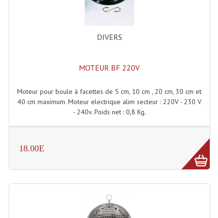
Système Sans Fil In-Ear Monitoring
Table Mixages Et Contrôleurs & Consoles
DIVERS
Tables De Mixage DJ
MOTEUR BF 220V
Controleurs DJ USB / MP3
Moteur pour boule à facettes de 5 cm, 10 cm , 20 cm, 30 cm et
Consoles Sono Et Studio
40 cm maximum. Moteur electrique alim secteur : 220V - 230 V
- 240v. Poids net : 0,8 Kg.
Consoles Numériques
Consoles Amplifiées
18.00E
Lumière
Boules À Facettes
Changeurs De Couleurs
Déco Light