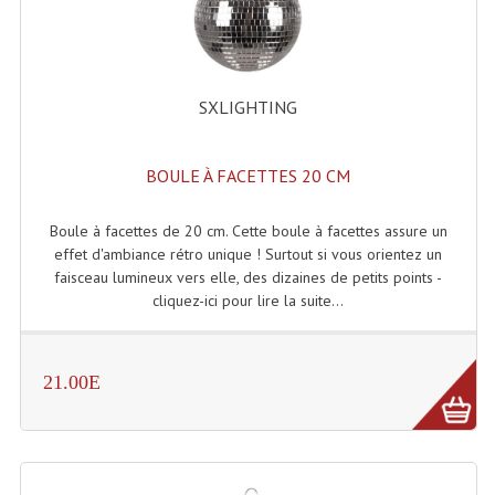
Effets LASERS
Laser Multi-Points
SXLIGHTING
Lasers (Effets Volumetriques)
Lasers D'extérieur Multi-Points
BOULE À FACETTES 20 CM
Effets Lumineux À Leds
Boule à facettes de 20 cm. Cette boule à facettes assure un
effet d'ambiance rétro unique ! Surtout si vous orientez un
Effets Lumineux, Centre De Piste
faisceau lumineux vers elle, des dizaines de petits points -
cliquez-ici pour lire la suite...
Effets Lumineux, Effets Disco
Electronique Commande Light
21.00E
Blocs De Puissance
Chenillards Modulateurs
Consoles Éclairage DMX