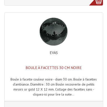
Projecteurs Poursuite
Projecteurs Théatre: Plan Convexe Fresnel
Rampe De Spots
Scanners
Stroboscopes
Câbles, Connectiques.
EVAS
Câblage Electrique
BOULE À FACETTES 30 CM NOIRE
Câble Rallonge DMX512 MIDI
Boule à facette couleur noire - diam 30 cm. Boule à facettes
Câbles Module, Cables Audio
d’ambiance. Diamètre : 30 cm Boule recouverte de petits
miroirs or gold 12 X 12 mm. Collage des facettes sans -
Câble Multi-Paires Audio
cliquez-ici pour lire la suite...
Câbles Enceintes