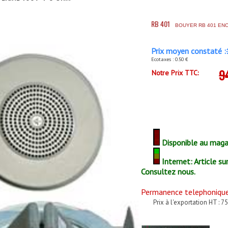
RB 401
BOUYER RB 401 EN
Prix moyen constaté :
Ecotaxes : 0.50 €
9
Notre Prix TTC:
Disponible au magas
Internet: Article su
Consultez nous.
Permanence telephonique 
Prix à l'exportation HT : 75