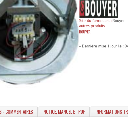
Site du fabriquant :
Bouyer
autres produits
BOUYER
.
• Dernière mise à jour le :
S - COMMENTAIRES
NOTICE, MANUEL ET PDF
INFORMATIONS T