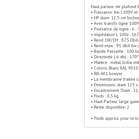
Haut parleur de plafond
• Puissance: 6w L100V et
• HP diam: 12,5 cm bicône
• Avec transfo ligne 100
• Puissance de ligne : 6 - 
• Impédance L 100v : 167
• Rend 1W/1M : 87,5 DbA
• Rend maxi : 95 dbA 6w 
• Bande Passante : 100 hz
• Directivité (-6 db) : 170°
• Matère : métal,Grille mé
• Coloris: Blanc RAL 9010
• RB-401 bouyer
• La membranne traitée l
• Dimensions: diam 125 
• Encastrement: Diam : 11
• Poids : 0,5 kg
• Haut-Parleur large gamme
• Reste disponible: 2
• Poids approx. pour le tr