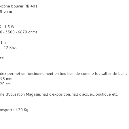
 bicône bouyer RB 401
 8 ohms.
.
V
3 - 1,5 W.
0 - 3300 - 6670 ohms.
.
/1m.
 - 12 Khz.
tal.
.
atex permet un fonctionnement en lieu humide comme les salles de bains d'
x 95 mm.
,20 cm.
 d'utilisation Magasin, hall d'exposition, hall d'accueil, boutique etc.
ansport : 1.20 Kg.