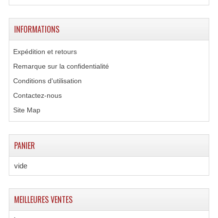
Lampes Leds
INFORMATIONS
Lampes PAR
Expédition et retours
Lampes Théatre
Remarque sur la confidentialité
Les Packs Light
Conditions d'utilisation
Contactez-nous
Lumières Noire
Site Map
Lyres
Panneaux, Piste Danse À Leds
PANIER
Petit Effets Lumineux
vide
Projecteur De Gobo
MEILLEURES VENTES
Projecteur Extérieur Multifaisceaux