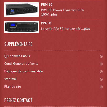
Connectiques, Prises Etc...
PRM 60
PRM 60 Power Dynamics 60W
Adaptateurs Audio
100V...
plus
Divers Bricolage
PPA 50
La série PPA 50 est une séri...
plus
Divers Bricolage
Haut-Parleurs Origine Sav
SUPPLÉMENTAIRE
Membrannes De Haut Parleurs
Qui sommes-nous
Pieces Détachées Sav
Cond. General de Vente
Politique de confidentialité
Public-Adress
stop mail
Accessoires Public-Adress L100V
Plan du site
Amplificateurs (L 100v)
PRENEZ CONTACT
Enceintes Encastrables Ligne 100V 4-8 Ohm