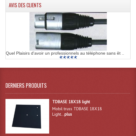
Projecteurs Poursuite
AVIS DES CLIENTS
Projecteurs Théatre: Plan Convexe Fresnel
Rampe De Spots
Scanners
Stroboscopes
Quel Plaisirs d'avoir un professionnels au téléphone sans êt ..
Câbles, Connectiques.
Câblage Electrique
DERNIERS PRODUITS
Câble Rallonge DMX512 MIDI
TDBASE 18X18 light
Câbles Module, Cables Audio
Mobil truss TDBASE 18X18
Light...
plus
Câble Multi-Paires Audio
Câbles Enceintes