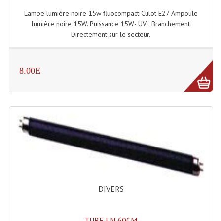
Enceintes Et Caissons Basses
Lampe lumière noire 15w fluocompact Culot E27 Ampoule
lumière noire 15W. Puissance 15W- UV . Branchement
Packs Sono
Directement sur le secteur.
Enceintes Amplifiées Actives
Enceintes, Système Amplifiés
8.00E
Enceintes Passives Sono
Retours De Scène
Caisson De Basse Amplifié
Caissons De Basses
Enceinte Nomade Bluetooth
Enceintes (Ecoutes De Studio)
DIVERS
Enceintes Autonomes Portables Amplifiées
TUBE LN 60CM