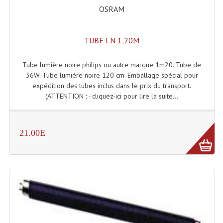
OSRAM
Microphones Scène Et Studio
Microphones Filaires
TUBE LN 1,20M
Micro Sans Fil HF VHF 200MHZ
Tube lumière noire philips ou autre marque 1m20. Tube de
Micro Sans Fil HF UHF 800MHZ
36W. Tube lumière noire 120 cm. Emballage spécial pour
expédition des tubes inclus dans le prix du transport.
Micros De Studio
(ATTENTION : - cliquez-ici pour lire la suite...
Microphones De Surface
21.00E
Multi-Effets, Reverbes Etc...
Peripheriques Traitements Et Accessoires
Portes Voix Mégaphones
Pupitre Pour Discours
Samplers, Échantillonneurs