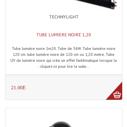
Système Sans Fil In-Ear Monitoring
TECHNYLIGHT
Table Mixages Et Contrôleurs & Consoles
Tables De Mixage DJ
TUBE LUMIERE NOIRE 1,20
Controleurs DJ USB / MP3
Tube lumière noire 1m20. Tube de 36W. Tube lumière noire
120 cm. tube lumière noire de 120 cm ou 1,20 metre. Tube
Consoles Sono Et Studio
UV de lumière noire qui crée un effet fantômatique lorsque la
Consoles Numériques
- cliquez-ici pour lire la suite...
Consoles Amplifiées
21.00E
Lumière
Boules À Facettes
Changeurs De Couleurs
Déco Light