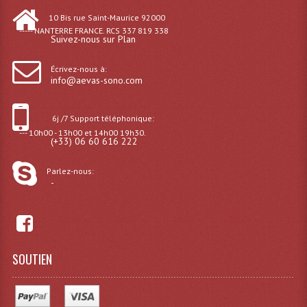
Enceintes Murales (Ligne 100V 16 - 8 Ohm)
10 Bis rue Saint-Maurice 92000
----- NANTERRE FRANCE. RCS 337 819 338
Suivez-nous sur Plan
Hp À Chambre De Compression
Lecteurs Mp3 Et CDs Sources
Écrivez-nous à:
info@aevas-sono.com
Microphone PA & Micro Pupitre
6j /7 Support téléphonique:
Projecteurs De Son
--- 10h00 - 13h00 et 14h00 19h30.
(+33) 06 60 616 222
Sono: Conférences Securité Visite Guidée
Parlez-nous:
Système D'audio Guide
-
Système D'interprétation Simultanée
Système De Conférence
SOUTIEN
Système Visite Guidée
Sonorisation Securité EN-54