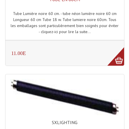
Enceintes Hifi
Tube Lumière noire 60 cm. - tube néon lumière noire 60 cm
Enceintes Monitoring
Longueur 60 cm Tube 18 w. Tube lumiere noire 60cm. Tous
les emballages sont particulièrement bien soignés pour éviter
Filtres Actifs, Correcteurs
- cliquez-ici pour lire la suite...
Haut-Parleurs Moteurs Tweeters Filtres
Haut Parleurs Sono
11.00E
Filtres Passifs
Haut-Parleurs Amplis Guitare
Moteurs Pavillons Pour Enceinte
Tweeters Pour Enceintes
Lecteurs Audio & Sources
SXLIGHTING
Platines Disque Vinyles