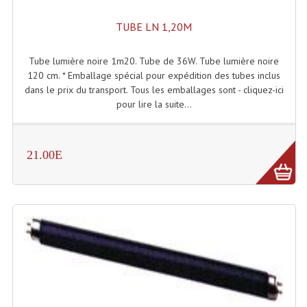
Lecteurs Cd À Plats
TUBE LN 1,20M
Lecteurs Cd À Plats Lecteur MP3
Tube lumière noire 1m20. Tube de 36W. Tube lumière noire
Lecteurs Double Cd Mixage Intégrée
120 cm. * Emballage spécial pour expédition des tubes inclus
dans le prix du transport. Tous les emballages sont - cliquez-ici
Lecteurs Double Cd MP3
pour lire la suite...
Lecteurs Lasers Simple Et Mp3 (rack 19")
21.00E
Minidisc
Digital Package Et Logiciel
Enregistreur Numérique
Platines Dvd Pour Dj
Platines Cassettes
Limiteur De Niveau Sonore