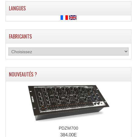
LANGUES
Dispatches
Filtres Et Divers
FABRICANTS
Flexibles Lumineux Leds
Guirlandes Lumineuse
Gyrophares À Leds
NOUVEAUTÉS ?
Lampes Ampoules
Ampoules - Tubes Lumière Noire Black Gun
Lampes À Décharges
Lampes De Couleurs
Lampes Dichroique
PDZM700
384.00E
Lampes Halogenes Divers