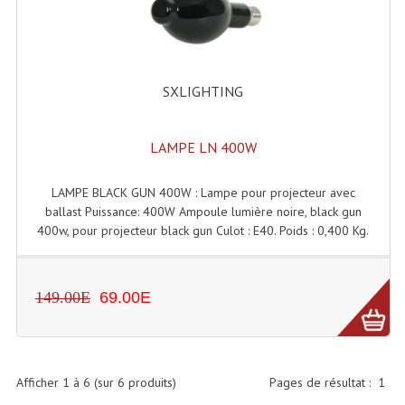
Effets LASERS
Laser Multi-Points
SXLIGHTING
Lasers (Effets Volumetriques)
Lasers D'extérieur Multi-Points
LAMPE LN 400W
Effets Lumineux À Leds
LAMPE BLACK GUN 400W : Lampe pour projecteur avec
ballast Puissance: 400W Ampoule lumière noire, black gun
Effets Lumineux, Centre De Piste
400w, pour projecteur black gun Culot : E40. Poids : 0,400 Kg.
Effets Lumineux, Effets Disco
Electronique Commande Light
149.00E
69.00E
Blocs De Puissance
Chenillards Modulateurs
Afficher
1
à
6
(sur
6
produits)
Pages de résultat :
1
Consoles Éclairage DMX