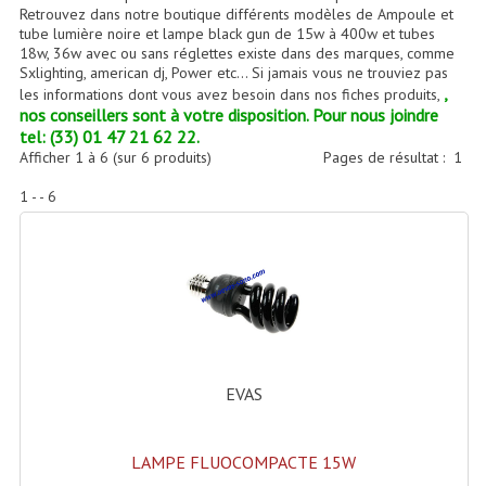
Accessoires Enceintes
Retrouvez dans notre boutique différents modèles de Ampoule et
tube lumière noire et lampe black gun de 15w à 400w et tubes
18w, 36w avec ou sans réglettes existe dans des marques, comme
Accessoires Micro, Pieds De Régie
Sxlighting, american dj, Power etc… Si jamais vous ne trouviez pas
,
les informations dont vous avez besoin dans nos fiches produits,
Cellule (s)
nos conseillers sont à votre disposition. Pour nous joindre
tel: (33) 01 47 21 62 22.
Diamants
Afficher
1
à
6
(sur
6
produits)
Pages de résultat :
1
Pieds D'enceintes
1 - - 6
Selecteurs Audio Vidéo
Amplificateurs
Amplificateurs Multi-Canaux
Casques Stéréo
EVAS
Compresseurs , Limiteurs , Noise Gate
Egaliseur Egaliseurs
LAMPE FLUOCOMPACTE 15W