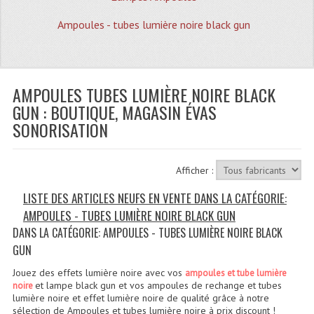
Quoi De Neuf?
Ampoules - tubes lumière noire black gun
Promotions
Plan Acces, Horaires.
AMPOULES TUBES LUMIÈRE NOIRE BLACK
Location De Matériel
GUN : BOUTIQUE, MAGASIN ÉVAS
Le Matériel D´occasion
SONORISATION
Recherche Avancée
Afficher :
Recevoir Nos Promotions
LISTE DES ARTICLES NEUFS EN VENTE DANS LA CATÉGORIE:
Faire Votre Devis
AMPOULES - TUBES LUMIÈRE NOIRE BLACK GUN
CATÉGORIES
DANS LA CATÉGORIE: AMPOULES - TUBES LUMIÈRE NOIRE BLACK
GUN
Sonorisation
Jouez des effets lumière noire avec vos
ampoules et tube lumière
et lampe black gun et vos ampoules de rechange et tubes
noire
Accessoires Pieds Cellules Diamants
lumière noire et effet lumière noire de qualité grâce à notre
sélection de Ampoules et tubes lumière noire à prix discount !