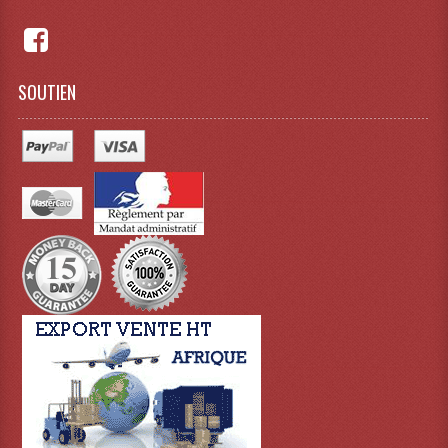
Grill Auto-Porté
Monotubes Et Angles 50mm
SOUTIEN
Pendrillon Et Ossature
Pieds De Levage
Ponts - Portiques
Praticable Et Accessoires
Structure Echelle 290 Asd
Structure Et Angles Quatro Deco
Structures
Structures Carrées
Structures, Angles Sd150