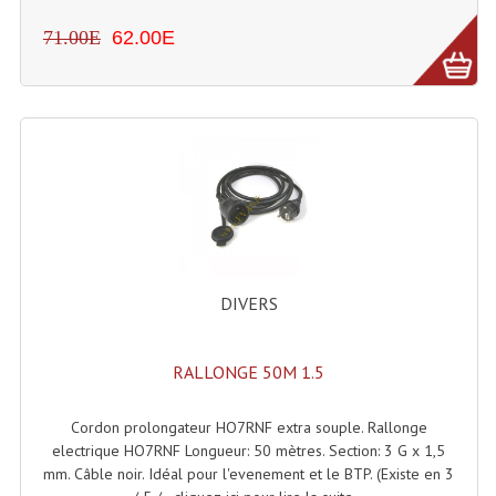
71.00E
62.00E
Lampes Leds
Lampes PAR
Lampes Théatre
Les Packs Light
Lumières Noire
Lyres
DIVERS
Panneaux, Piste Danse À Leds
Petit Effets Lumineux
RALLONGE 50M 1.5
Projecteur De Gobo
Cordon prolongateur HO7RNF extra souple. Rallonge
electrique HO7RNF Longueur: 50 mètres. Section: 3 G x 1,5
Projecteur Extérieur Multifaisceaux
mm. Câble noir. Idéal pour l'evenement et le BTP. (Existe en 3