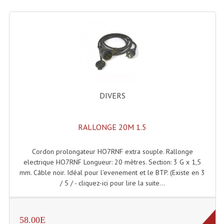
Effets LASERS
Laser Multi-Points
Lasers (Effets Volumetriques)
Lasers D'extérieur Multi-Points
DIVERS
Effets Lumineux À Leds
Effets Lumineux, Centre De Piste
RALLONGE 20M 1.5
Effets Lumineux, Effets Disco
Cordon prolongateur HO7RNF extra souple. Rallonge
Electronique Commande Light
electrique HO7RNF Longueur: 20 mètres. Section: 3 G x 1,5
mm. Câble noir. Idéal pour l'evenement et le BTP. (Existe en 3
Blocs De Puissance
/ 5 / - cliquez-ici pour lire la suite...
Chenillards Modulateurs
58.00E
Consoles Éclairage DMX