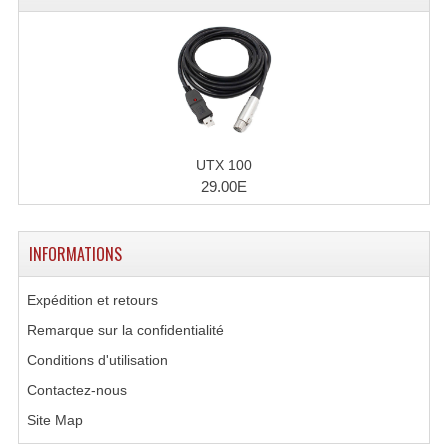
Projecteurs Poursuite
Projecteurs Théatre: Plan Convexe Fresnel
Rampe De Spots
Scanners
UTX 100
Stroboscopes
29.00E
Câbles, Connectiques.
INFORMATIONS
Câblage Electrique
Câble Rallonge DMX512 MIDI
Expédition et retours
Remarque sur la confidentialité
Câbles Module, Cables Audio
Conditions d'utilisation
Câble Multi-Paires Audio
Contactez-nous
Câbles Enceintes
Site Map