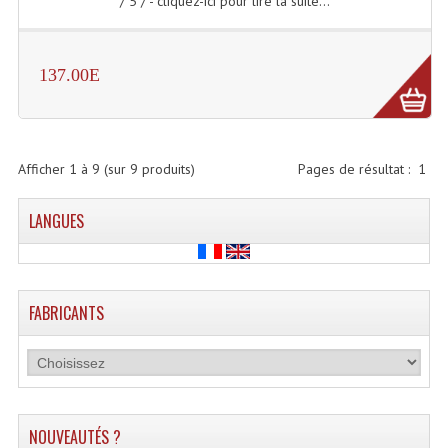
/ 5 / - cliquez-ici pour lire la suite...
Projecteur Led Sur Batterie
Projecteurs À Leds D'extérieurs
137.00E
Projecteurs Barres De Leds
Projecteurs Déco À Leds
Projecteurs Leds
Afficher
1
à
9
(sur
9
produits)
Pages de résultat :
1
Projecteurs Plafonniers Et Encastrés
LANGUES
Projecteurs Théâtre Led
Projecteurs Traditionnels
FABRICANTS
Projecteurs Cycliodes
Projecteurs Découpes
Projecteurs Par : 16 À 64 Et Autres
NOUVEAUTÉS ?