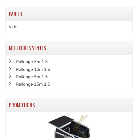
Connectiques, Prises Etc...
PANIER
Adaptateurs Audio
vide
Divers Bricolage
Divers Bricolage
MEILLEURES VENTES
Haut-Parleurs Origine Sav
Rallonge 3m 1.5
Membrannes De Haut Parleurs
Rallonge 10m 1.5
Rallonge 5m 1.5
Pieces Détachées Sav
Rallonge 25m 1.5
Public-Adress
PROMOTIONS
Accessoires Public-Adress L100V
Amplificateurs (L 100v)
Enceintes Encastrables Ligne 100V 4-8 Ohm