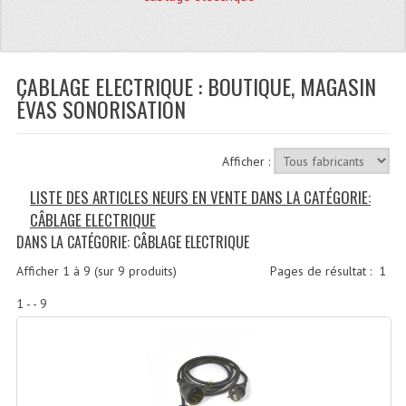
Quoi De Neuf?
Promotions
Plan Acces, Horaires.
CABLAGE ELECTRIQUE : BOUTIQUE, MAGASIN
ÉVAS SONORISATION
Location De Matériel
Le Matériel D´occasion
Afficher :
Recherche Avancée
LISTE DES ARTICLES NEUFS EN VENTE DANS LA CATÉGORIE:
CÂBLAGE ELECTRIQUE
Recevoir Nos Promotions
DANS LA CATÉGORIE: CÂBLAGE ELECTRIQUE
Faire Votre Devis
Afficher
1
à
9
(sur
9
produits)
Pages de résultat :
1
CATÉGORIES
1 - - 9
Sonorisation
Accessoires Pieds Cellules Diamants