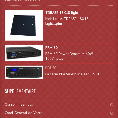
Système Boucle Magnétique
TDBASE 18X18 light
Structures, Pieds, Ponts...
Mobil truss TDBASE 18X18
Light...
plus
Angle AG20 Structure Contest
Angle AG29 Structure Contest
PRM 60
Angle DECO22Q Structure Contest
PRM 60 Power Dynamics 60W
100V...
plus
Angle DECOTRI Structure Contest
PPA 50
Angle DUO Structure Contest
La série PPA 50 est une séri...
plus
Angles Structure ASD SX290
SUPPLÉMENTAIRE
Angles Structure ASD SZ 290
Angles Structure Duo290
Qui sommes-nous
Cond. General de Vente
Angles Structure QUATRO290