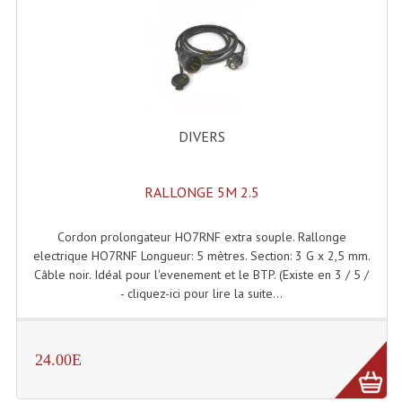
Enceintes Hifi
Enceintes Monitoring
Filtres Actifs, Correcteurs
Haut-Parleurs Moteurs Tweeters Filtres
DIVERS
Haut Parleurs Sono
RALLONGE 5M 2.5
Filtres Passifs
Haut-Parleurs Amplis Guitare
Cordon prolongateur HO7RNF extra souple. Rallonge
electrique HO7RNF Longueur: 5 mètres. Section: 3 G x 2,5 mm.
Moteurs Pavillons Pour Enceinte
Câble noir. Idéal pour l'evenement et le BTP. (Existe en 3 / 5 /
- cliquez-ici pour lire la suite...
Tweeters Pour Enceintes
Lecteurs Audio & Sources
24.00E
Platines Disque Vinyles