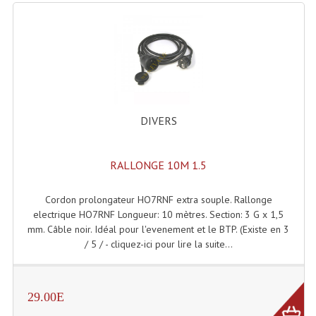
Microphones Scène Et Studio
Microphones Filaires
Micro Sans Fil HF VHF 200MHZ
Micro Sans Fil HF UHF 800MHZ
DIVERS
Micros De Studio
Microphones De Surface
RALLONGE 10M 1.5
Multi-Effets, Reverbes Etc...
Cordon prolongateur HO7RNF extra souple. Rallonge
electrique HO7RNF Longueur: 10 mètres. Section: 3 G x 1,5
Peripheriques Traitements Et Accessoires
mm. Câble noir. Idéal pour l'evenement et le BTP. (Existe en 3
/ 5 / - cliquez-ici pour lire la suite...
Portes Voix Mégaphones
Pupitre Pour Discours
29.00E
Samplers, Échantillonneurs