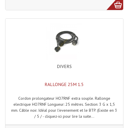
Dispatches
Filtres Et Divers
Flexibles Lumineux Leds
Guirlandes Lumineuse
Gyrophares À Leds
DIVERS
Lampes Ampoules
Ampoules - Tubes Lumière Noire Black Gun
RALLONGE 25M 1.5
Lampes À Décharges
Cordon prolongateur HO7RNF extra souple. Rallonge
electrique HO7RNF Longueur: 25 mètres. Section: 3 G x 1,5
Lampes De Couleurs
mm. Câble noir. Idéal pour l'evenement et le BTP. (Existe en 3
/ 5 / - cliquez-ici pour lire la suite...
Lampes Dichroique
Lampes Halogenes Divers