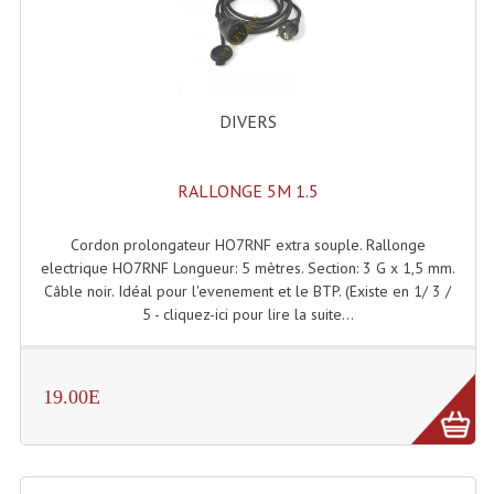
Enceintes Et Caissons Basses
Packs Sono
Enceintes Amplifiées Actives
DIVERS
Enceintes, Système Amplifiés
RALLONGE 5M 1.5
Enceintes Passives Sono
Retours De Scène
Cordon prolongateur HO7RNF extra souple. Rallonge
electrique HO7RNF Longueur: 5 mètres. Section: 3 G x 1,5 mm.
Caisson De Basse Amplifié
Câble noir. Idéal pour l'evenement et le BTP. (Existe en 1/ 3 /
5 - cliquez-ici pour lire la suite...
Caissons De Basses
Enceinte Nomade Bluetooth
19.00E
Enceintes (Ecoutes De Studio)
Enceintes Autonomes Portables Amplifiées