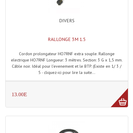
Accessoires Enceintes
Accessoires Micro, Pieds De Régie
DIVERS
Cellule (s)
RALLONGE 3M 1.5
Diamants
Pieds D'enceintes
Cordon prolongateur HO7RNF extra souple. Rallonge
electrique HO7RNF Longueur: 3 mètres. Section: 3 G x 1,5 mm.
Selecteurs Audio Vidéo
Câble noir. Idéal pour l'evenement et le BTP. (Existe en 1/ 3 /
5 - cliquez-ici pour lire la suite...
Amplificateurs
Amplificateurs Multi-Canaux
13.00E
Casques Stéréo
Compresseurs , Limiteurs , Noise Gate
Egaliseur Egaliseurs