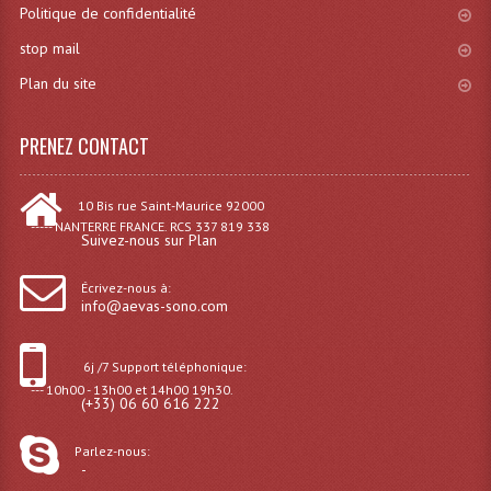
Politique de confidentialité
Angles Structure SC150
stop mail
Angles Structure SD250
Plan du site
Angles Structure TRIO290
PRENEZ CONTACT
Angles Structure Triodéco
10 Bis rue Saint-Maurice 92000
Angles Trio Steel Acier
----- NANTERRE FRANCE. RCS 337 819 338
Suivez-nous sur Plan
Cercle Monotube
Écrivez-nous à:
Cercle Struct Carrée 290
info@aevas-sono.com
Cercle Struct SCC Carre
6j /7 Support téléphonique:
Cercle Struct Triangulaire290
--- 10h00 - 13h00 et 14h00 19h30.
(+33) 06 60 616 222
Crochets Et Accessoires
Parlez-nous:
-
Embases Pour Structure