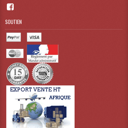
Grill Auto-Porté
Monotubes Et Angles 50mm
SOUTIEN
Pendrillon Et Ossature
Pieds De Levage
Ponts - Portiques
Praticable Et Accessoires
Structure Echelle 290 Asd
Structure Et Angles Quatro Deco
Structures
Structures Carrées
Structures, Angles Sd150