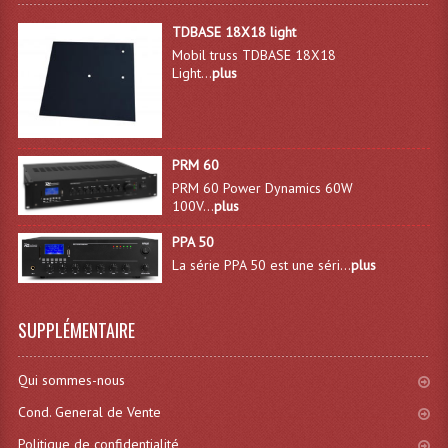
Système Boucle Magnétique
TDBASE 18X18 light
Mobil truss TDBASE 18X18
Structures, Pieds, Ponts...
Light...
plus
Angle AG20 Structure Contest
Angle AG29 Structure Contest
PRM 60
Angle DECO22Q Structure Contest
PRM 60 Power Dynamics 60W
100V...
plus
Angle DECOTRI Structure Contest
PPA 50
La série PPA 50 est une séri...
plus
Angle DUO Structure Contest
Angles Structure ASD SX290
SUPPLÉMENTAIRE
Angles Structure ASD SZ 290
Qui sommes-nous
Angles Structure Duo290
Cond. General de Vente
Angles Structure QUATRO290
Politique de confidentialité