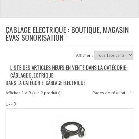
Quoi De Neuf?
Promotions
Plan Acces, Horaires.
CABLAGE ELECTRIQUE : BOUTIQUE, MAGASIN
ÉVAS SONORISATION
Location De Matériel
Le Matériel D´occasion
Afficher :
Recherche Avancée
LISTE DES ARTICLES NEUFS EN VENTE DANS LA CATÉGORIE:
CÂBLAGE ELECTRIQUE
Recevoir Nos Promotions
DANS LA CATÉGORIE: CÂBLAGE ELECTRIQUE
Faire Votre Devis
Afficher
1
à
9
(sur
9
produits)
Pages de résultat :
1
CATÉGORIES
1 - - 9
Sonorisation
Accessoires Pieds Cellules Diamants