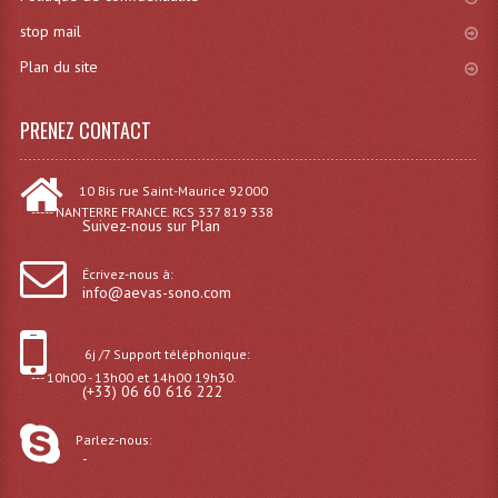
Angles Structure SC150
stop mail
Plan du site
Angles Structure SD250
Angles Structure TRIO290
PRENEZ CONTACT
Angles Structure Triodéco
10 Bis rue Saint-Maurice 92000
Angles Trio Steel Acier
----- NANTERRE FRANCE. RCS 337 819 338
Suivez-nous sur Plan
Cercle Monotube
Écrivez-nous à:
info@aevas-sono.com
Cercle Struct Carrée 290
Cercle Struct SCC Carre
6j /7 Support téléphonique:
--- 10h00 - 13h00 et 14h00 19h30.
(+33) 06 60 616 222
Cercle Struct Triangulaire290
Crochets Et Accessoires
Parlez-nous:
-
Embases Pour Structure