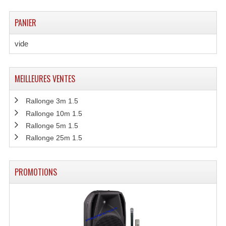
Connectiques, Prises Etc...
PANIER
Adaptateurs Audio
vide
Divers Bricolage
Divers Bricolage
MEILLEURES VENTES
Haut-Parleurs Origine Sav
Rallonge 3m 1.5
Membrannes De Haut Parleurs
Rallonge 10m 1.5
Rallonge 5m 1.5
Pieces Détachées Sav
Rallonge 25m 1.5
Public-Adress
PROMOTIONS
Accessoires Public-Adress L100V
Amplificateurs (L 100v)
Enceintes Encastrables Ligne 100V 4-8 Ohm