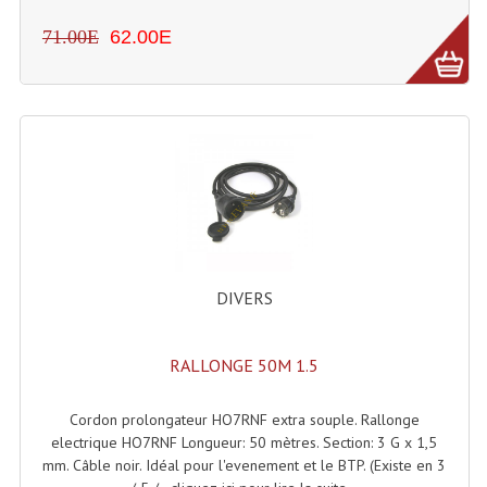
71.00E
62.00E
Lampes Leds
Lampes PAR
Lampes Théatre
Les Packs Light
Lumières Noire
Lyres
DIVERS
Panneaux, Piste Danse À Leds
Petit Effets Lumineux
RALLONGE 50M 1.5
Projecteur De Gobo
Cordon prolongateur HO7RNF extra souple. Rallonge
electrique HO7RNF Longueur: 50 mètres. Section: 3 G x 1,5
Projecteur Extérieur Multifaisceaux
mm. Câble noir. Idéal pour l'evenement et le BTP. (Existe en 3