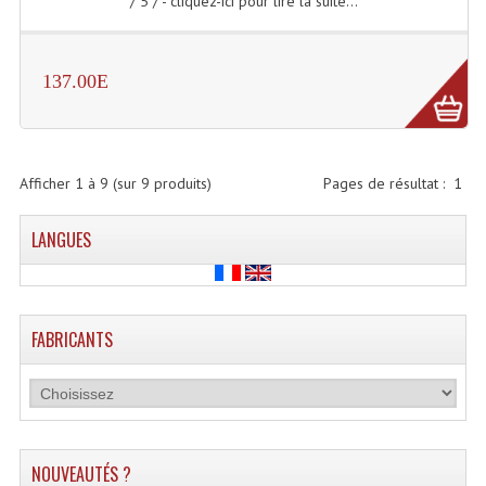
/ 5 / - cliquez-ici pour lire la suite...
Projecteur Led Sur Batterie
Projecteurs À Leds D'extérieurs
137.00E
Projecteurs Barres De Leds
Projecteurs Déco À Leds
Projecteurs Leds
Afficher
1
à
9
(sur
9
produits)
Pages de résultat :
1
Projecteurs Plafonniers Et Encastrés
LANGUES
Projecteurs Théâtre Led
Projecteurs Traditionnels
FABRICANTS
Projecteurs Cycliodes
Projecteurs Découpes
Projecteurs Par : 16 À 64 Et Autres
NOUVEAUTÉS ?