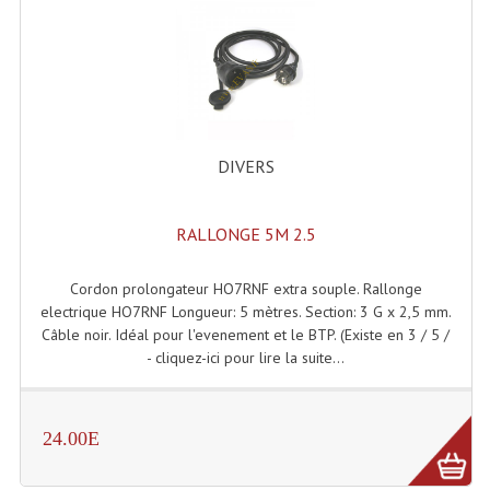
Enceintes Hifi
Enceintes Monitoring
Filtres Actifs, Correcteurs
Haut-Parleurs Moteurs Tweeters Filtres
DIVERS
Haut Parleurs Sono
RALLONGE 5M 2.5
Filtres Passifs
Haut-Parleurs Amplis Guitare
Cordon prolongateur HO7RNF extra souple. Rallonge
electrique HO7RNF Longueur: 5 mètres. Section: 3 G x 2,5 mm.
Moteurs Pavillons Pour Enceinte
Câble noir. Idéal pour l'evenement et le BTP. (Existe en 3 / 5 /
- cliquez-ici pour lire la suite...
Tweeters Pour Enceintes
Lecteurs Audio & Sources
24.00E
Platines Disque Vinyles