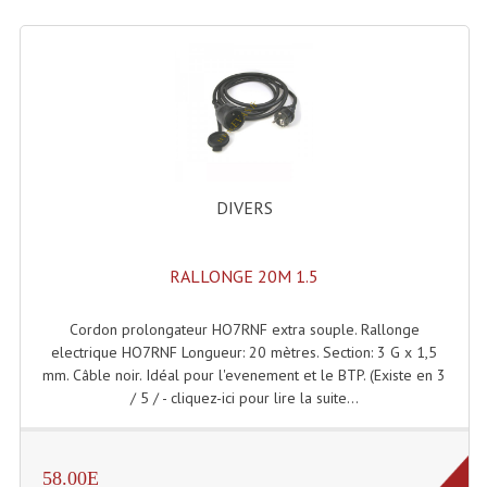
Effets LASERS
Laser Multi-Points
Lasers (Effets Volumetriques)
Lasers D'extérieur Multi-Points
DIVERS
Effets Lumineux À Leds
Effets Lumineux, Centre De Piste
RALLONGE 20M 1.5
Effets Lumineux, Effets Disco
Cordon prolongateur HO7RNF extra souple. Rallonge
Electronique Commande Light
electrique HO7RNF Longueur: 20 mètres. Section: 3 G x 1,5
mm. Câble noir. Idéal pour l'evenement et le BTP. (Existe en 3
Blocs De Puissance
/ 5 / - cliquez-ici pour lire la suite...
Chenillards Modulateurs
58.00E
Consoles Éclairage DMX