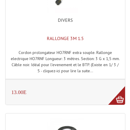
Accessoires Enceintes
Accessoires Micro, Pieds De Régie
DIVERS
Cellule (s)
RALLONGE 3M 1.5
Diamants
Pieds D'enceintes
Cordon prolongateur HO7RNF extra souple. Rallonge
electrique HO7RNF Longueur: 3 mètres. Section: 3 G x 1,5 mm.
Selecteurs Audio Vidéo
Câble noir. Idéal pour l'evenement et le BTP. (Existe en 1/ 3 /
5 - cliquez-ici pour lire la suite...
Amplificateurs
Amplificateurs Multi-Canaux
13.00E
Casques Stéréo
Compresseurs , Limiteurs , Noise Gate
Egaliseur Egaliseurs