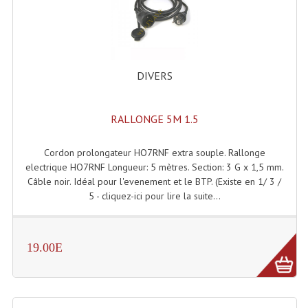
Enceintes Et Caissons Basses
Packs Sono
Enceintes Amplifiées Actives
DIVERS
Enceintes, Système Amplifiés
RALLONGE 5M 1.5
Enceintes Passives Sono
Retours De Scène
Cordon prolongateur HO7RNF extra souple. Rallonge
electrique HO7RNF Longueur: 5 mètres. Section: 3 G x 1,5 mm.
Caisson De Basse Amplifié
Câble noir. Idéal pour l'evenement et le BTP. (Existe en 1/ 3 /
5 - cliquez-ici pour lire la suite...
Caissons De Basses
Enceinte Nomade Bluetooth
19.00E
Enceintes (Ecoutes De Studio)
Enceintes Autonomes Portables Amplifiées