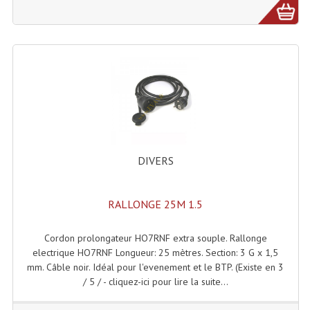
Dispatches
Filtres Et Divers
Flexibles Lumineux Leds
Guirlandes Lumineuse
Gyrophares À Leds
DIVERS
Lampes Ampoules
Ampoules - Tubes Lumière Noire Black Gun
RALLONGE 25M 1.5
Lampes À Décharges
Cordon prolongateur HO7RNF extra souple. Rallonge
electrique HO7RNF Longueur: 25 mètres. Section: 3 G x 1,5
Lampes De Couleurs
mm. Câble noir. Idéal pour l'evenement et le BTP. (Existe en 3
/ 5 / - cliquez-ici pour lire la suite...
Lampes Dichroique
Lampes Halogenes Divers