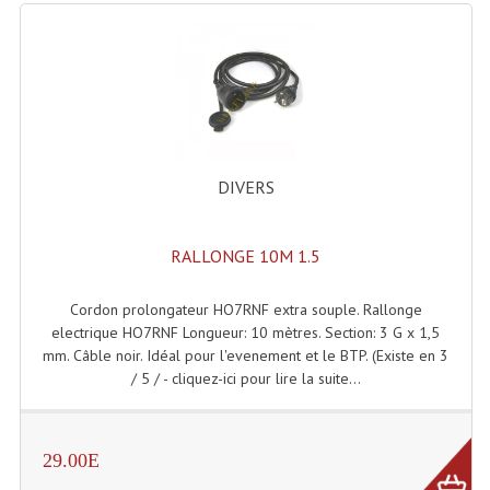
Microphones Scène Et Studio
Microphones Filaires
Micro Sans Fil HF VHF 200MHZ
Micro Sans Fil HF UHF 800MHZ
DIVERS
Micros De Studio
Microphones De Surface
RALLONGE 10M 1.5
Multi-Effets, Reverbes Etc...
Cordon prolongateur HO7RNF extra souple. Rallonge
electrique HO7RNF Longueur: 10 mètres. Section: 3 G x 1,5
Peripheriques Traitements Et Accessoires
mm. Câble noir. Idéal pour l'evenement et le BTP. (Existe en 3
/ 5 / - cliquez-ici pour lire la suite...
Portes Voix Mégaphones
Pupitre Pour Discours
29.00E
Samplers, Échantillonneurs