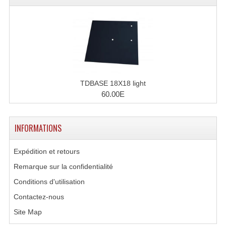
Projecteurs Poursuite
Projecteurs Théatre: Plan Convexe Fresnel
Rampe De Spots
Scanners
TDBASE 18X18 light
Stroboscopes
60.00E
Câbles, Connectiques.
INFORMATIONS
Câblage Electrique
Câble Rallonge DMX512 MIDI
Expédition et retours
Remarque sur la confidentialité
Câbles Module, Cables Audio
Conditions d'utilisation
Câble Multi-Paires Audio
Contactez-nous
Câbles Enceintes
Site Map