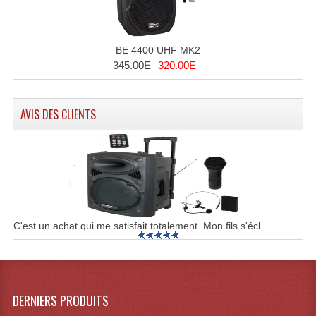
Enceintes Murales (Ligne 100V 16 - 8 Ohm)
Hp À Chambre De Compression
BE 4400 UHF MK2
345.00E
320.00E
Lecteurs Mp3 Et CDs Sources
Microphone PA & Micro Pupitre
AVIS DES CLIENTS
Projecteurs De Son
Sono: Conférences Securité Visite Guidée
Système D'audio Guide
Système D'interprétation Simultanée
C'est un achat qui me satisfait totalement. Mon fils s'écl ..
Système De Conférence
Système Visite Guidée
DERNIERS PRODUITS
Sonorisation Securité EN-54