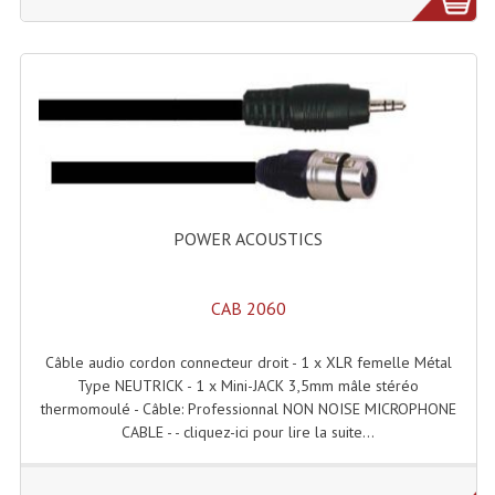
Rack 19" PRO Betonex
Rack 19" Standard Betonex
Sac Trolley De Transport
Sacs & Housses De Transport
Valises Pour Clavier
POWER ACOUSTICS
Rack 19 Pouces Multiplis
CAB 2060
Accessoires Flight-Case Coins Roulettes
Rack 19" STYLE VSR (capot En L)
Câble audio cordon connecteur droit - 1 x XLR femelle Métal
Type NEUTRICK - 1 x Mini-JACK 3,5mm mâle stéréo
Machines À Effets Fumées, Mousses, Liquid
thermomoulé - Câble: Professionnal NON NOISE MICROPHONE
CABLE - - cliquez-ici pour lire la suite...
Machines À Fumées
Effets Projection Et Jet De CO2