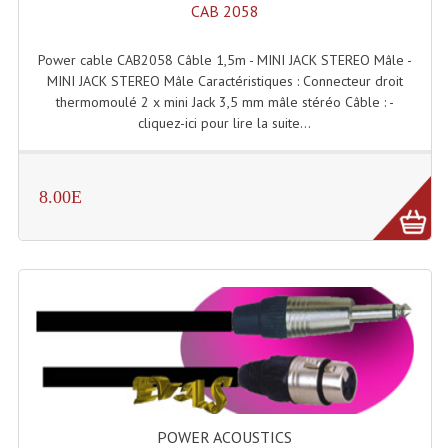
Projecteurs Poursuite
CAB 2058
Projecteurs Théatre: Plan Convexe Fresnel
Power cable CAB2058 Câble 1,5m - MINI JACK STEREO Mâle -
MINI JACK STEREO Mâle Caractéristiques : Connecteur droit
Rampe De Spots
thermomoulé 2 x mini Jack 3,5 mm mâle stéréo Câble : -
cliquez-ici pour lire la suite...
Scanners
Stroboscopes
8.00E
Câbles, Connectiques.
Câblage Electrique
Câble Rallonge DMX512 MIDI
Câbles Module, Cables Audio
Câble Multi-Paires Audio
Câbles Enceintes
POWER ACOUSTICS