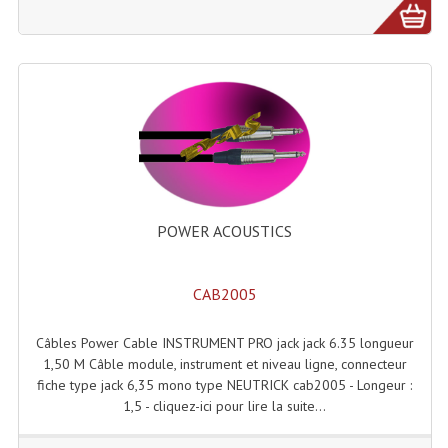
Microphones Scène Et Studio
Microphones Filaires
Micro Sans Fil HF VHF 200MHZ
Micro Sans Fil HF UHF 800MHZ
Micros De Studio
Microphones De Surface
POWER ACOUSTICS
Multi-Effets, Reverbes Etc...
CAB2005
Peripheriques Traitements Et Accessoires
Câbles Power Cable INSTRUMENT PRO jack jack 6.35 longueur
Portes Voix Mégaphones
1,50 M Câble module, instrument et niveau ligne, connecteur
fiche type jack 6,35 mono type NEUTRICK cab2005 - Longeur :
Pupitre Pour Discours
1,5 - cliquez-ici pour lire la suite...
Samplers, Échantillonneurs