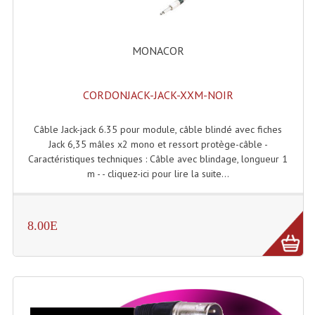
Système Boucle Magnétique
Structures, Pieds, Ponts...
MONACOR
Angle AG20 Structure Contest
CORDONJACK-JACK-XXM-NOIR
Angle AG29 Structure Contest
Câble Jack-jack 6.35 pour module, câble blindé avec fiches
Angle DECO22Q Structure Contest
Jack 6,35 mâles x2 mono et ressort protège-câble -
Caractéristiques techniques : Câble avec blindage, longueur 1
Angle DECOTRI Structure Contest
m - - cliquez-ici pour lire la suite...
Angle DUO Structure Contest
Angles Structure ASD SX290
8.00E
Angles Structure ASD SZ 290
Angles Structure Duo290
Angles Structure QUATRO290