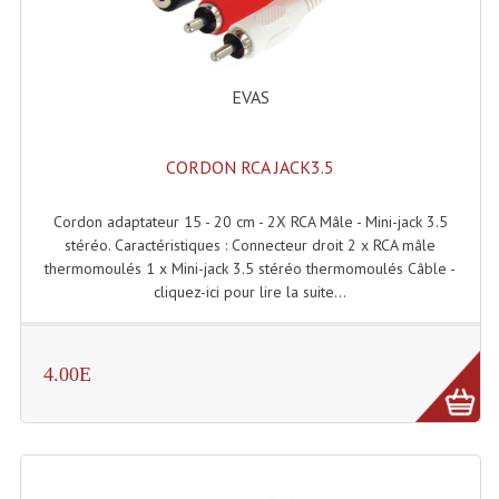
Accessoires Enceintes
Accessoires Micro, Pieds De Régie
EVAS
Cellule (s)
Diamants
CORDON RCA JACK3.5
Pieds D'enceintes
Cordon adaptateur 15 - 20 cm - 2X RCA Mâle - Mini-jack 3.5
Selecteurs Audio Vidéo
stéréo. Caractéristiques : Connecteur droit 2 x RCA mâle
thermomoulés 1 x Mini-jack 3.5 stéréo thermomoulés Câble -
Amplificateurs
cliquez-ici pour lire la suite...
Amplificateurs Multi-Canaux
4.00E
Casques Stéréo
Compresseurs , Limiteurs , Noise Gate
Egaliseur Egaliseurs