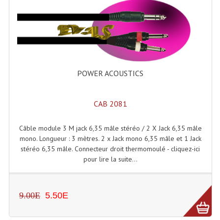
Enceintes Hifi
Enceintes Monitoring
Filtres Actifs, Correcteurs
Haut-Parleurs Moteurs Tweeters Filtres
POWER ACOUSTICS
Haut Parleurs Sono
CAB 2081
Filtres Passifs
Câble module 3 M jack 6,35 mâle stéréo / 2 X Jack 6,35 mâle
Haut-Parleurs Amplis Guitare
mono. Longueur : 3 mètres. 2 x Jack mono 6,35 mâle et 1 Jack
stéréo 6,35 mâle. Connecteur droit thermomoulé - cliquez-ici
Moteurs Pavillons Pour Enceinte
pour lire la suite...
Tweeters Pour Enceintes
Lecteurs Audio & Sources
9.00E
5.50E
Platines Disque Vinyles