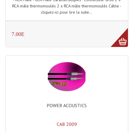
RCA mâle thermomoulés 2 x RCA mâle thermomoulés Câble -
Dispatches
cliquez-ici pour lire la suite...
Filtres Et Divers
7.00E
Flexibles Lumineux Leds
Guirlandes Lumineuse
Gyrophares À Leds
Lampes Ampoules
Ampoules - Tubes Lumière Noire Black Gun
Lampes À Décharges
POWER ACOUSTICS
Lampes De Couleurs
Lampes Dichroique
CAB 2009
Lampes Halogenes Divers