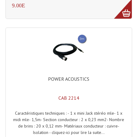
9.00E
Machines À Brouillard
Lanceur De Flammes Et Cartouche De Gaz
Machine À Etincelles Froides
Machines & Canon À Confettis
Machines À Bulles
Machines À Effet Brouillard
POWER ACOUSTICS
Machines À Fumée Lourde
CAB 2214
Machines À Mousse, Neige, Liquides
Liquide À Brouillard
Caractéristiques techniques : - 1 x mini Jack stéréo mle- 1 x
midi mle- 1,5m- Section conducteur : 2 x 0,23 mm2- Nombre
Liquide À Bulles
de brins : 20 x 0,12 mm- Matériaux conducteur : cuivre-
Isolation - cliquez-ici pour lire la suite...
Liquide À Neige