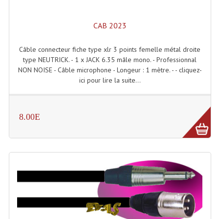
Connectiques, Prises Etc...
CAB 2023
Adaptateurs Audio
Divers Bricolage
Câble connecteur fiche type xlr 3 points femelle métal droite
type NEUTRICK. - 1 x JACK 6.35 mâle mono. - Professionnal
Divers Bricolage
NON NOISE - Câble microphone - Longeur : 1 mètre. - - cliquez-
ici pour lire la suite...
Haut-Parleurs Origine Sav
Membrannes De Haut Parleurs
8.00E
Pieces Détachées Sav
Public-Adress
Accessoires Public-Adress L100V
Amplificateurs (L 100v)
Enceintes Encastrables Ligne 100V 4-8 Ohm