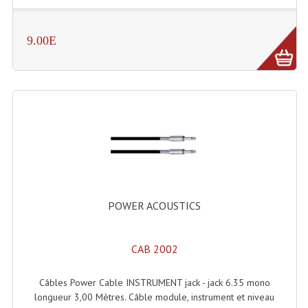
Liquides À Fumée
9.00E
Liquides À Mousse
Nos Occasions Et Stock B
Les Occasions
Notre Stock B
Karaoké Materiel Lecteur Etc...
Matériel Karaoké
POWER ACOUSTICS
Disque DVD
CAB 2002
Disque LD (30 Cm.)
TARIF ET CATALOGUE DE LOCATION
Câbles Power Cable INSTRUMENT jack - jack 6.35 mono
longueur 3,00 Mètres. Câble module, instrument et niveau