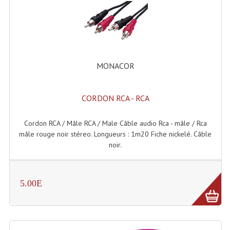
Enceintes Et Caissons Basses
Packs Sono
Enceintes Amplifiées Actives
MONACOR
Enceintes, Système Amplifiés
Enceintes Passives Sono
CORDON RCA - RCA
Retours De Scène
Cordon RCA / Mâle RCA / Male Câble audio Rca - mâle / Rca
Caisson De Basse Amplifié
mâle rouge noir stéreo. Longueurs : 1m20 Fiche nickelé. Câble
noir.
Caissons De Basses
Enceinte Nomade Bluetooth
5.00E
Enceintes (Ecoutes De Studio)
Enceintes Autonomes Portables Amplifiées