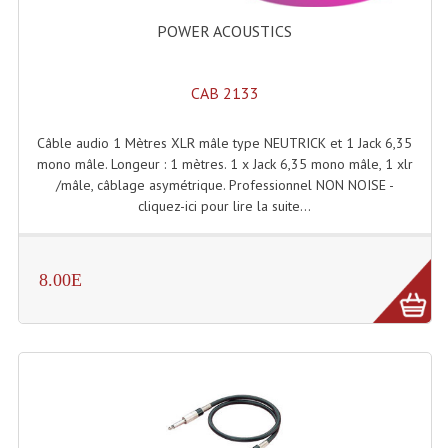
Enceintes Murales (Ligne 100V 16 - 8 Ohm)
POWER ACOUSTICS
Hp À Chambre De Compression
CAB 2133
Lecteurs Mp3 Et CDs Sources
Microphone PA & Micro Pupitre
Câble audio 1 Mètres XLR mâle type NEUTRICK et 1 Jack 6,35
mono mâle. Longeur : 1 mètres. 1 x Jack 6,35 mono mâle, 1 xlr
Projecteurs De Son
/mâle, câblage asymétrique. Professionnel NON NOISE -
cliquez-ici pour lire la suite...
Sono: Conférences Securité Visite Guidée
Système D'audio Guide
8.00E
Système D'interprétation Simultanée
Système De Conférence
Système Visite Guidée
Sonorisation Securité EN-54