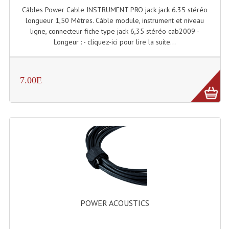
Câbles Power Cable INSTRUMENT PRO jack jack 6.35 stéréo
longueur 1,50 Mètres. Câble module, instrument et niveau
Lampes Leds
ligne, connecteur fiche type jack 6,35 stéréo cab2009 -
Longeur : - cliquez-ici pour lire la suite...
Lampes PAR
Lampes Théatre
7.00E
Les Packs Light
Lumières Noire
Lyres
Panneaux, Piste Danse À Leds
Petit Effets Lumineux
Projecteur De Gobo
POWER ACOUSTICS
Projecteur Extérieur Multifaisceaux