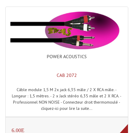
Lecteurs Cd À Plats
Lecteurs Cd À Plats Lecteur MP3
Lecteurs Double Cd Mixage Intégrée
Lecteurs Double Cd MP3
Lecteurs Lasers Simple Et Mp3 (rack 19")
POWER ACOUSTICS
Minidisc
CAB 2072
Digital Package Et Logiciel
Câble module 1,5 M 2x jack 6,35 mâle / 2 X RCA mâle. -
Enregistreur Numérique
Longeur : 1,5 mètres. - 2 x Jack stéréo 6,35 mâle et 2 X RCA. -
Professionnel NON NOISE - Connecteur droit thermomoulé -
Platines Dvd Pour Dj
cliquez-ici pour lire la suite...
Platines Cassettes
Limiteur De Niveau Sonore
6.00E