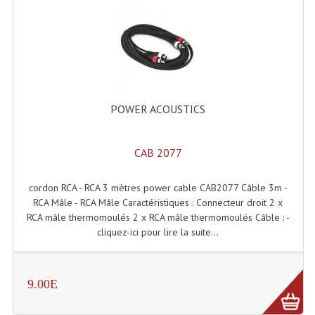
Grill Auto-Porté
Monotubes Et Angles 50mm
Pendrillon Et Ossature
Pieds De Levage
POWER ACOUSTICS
Ponts - Portiques
CAB 2077
Praticable Et Accessoires
cordon RCA - RCA 3 mètres power cable CAB2077 Câble 3m -
Structure Echelle 290 Asd
RCA Mâle - RCA Mâle Caractéristiques : Connecteur droit 2 x
RCA mâle thermomoulés 2 x RCA mâle thermomoulés Câble : -
Structure Et Angles Quatro Deco
cliquez-ici pour lire la suite...
Structures
Structures Carrées
9.00E
Structures, Angles Sd150