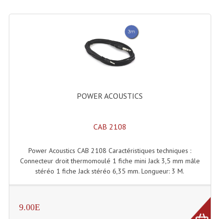
Tour De Travail Et Échafaudage
Flight-Case (s) Et Accessoires
Flight Case Plasma Et Écran LCD
Flight Case Régie
POWER ACOUSTICS
Flight Cases Platine Disque. Lecteurs CD
Flight Malettes Consoles T. Mixages
CAB 2108
Flight-Case CDs Et Disques Vinyls
Power Acoustics CAB 2108 Caractéristiques techniques :
Flight-Case Pour Contrôleur DJ
Connecteur droit thermomoulé 1 fiche mini Jack 3,5 mm mâle
stéréo 1 fiche Jack stéréo 6,35 mm. Longueur: 3 M.
Flight-Case Pour La Lumière
Malle Flight Multi-Usage
9.00E
Meubles DJ