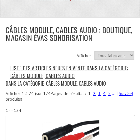
Quoi De Neuf?
Promotions
Plan Acces, Horaires.
CÂBLES MODULE, CABLES AUDIO : BOUTIQUE,
MAGASIN ÉVAS SONORISATION
Location De Matériel
Le Matériel D´occasion
Afficher :
Recherche Avancée
LISTE DES ARTICLES NEUFS EN VENTE DANS LA CATÉGORIE:
CÂBLES MODULE, CABLES AUDIO
Recevoir Nos Promotions
DANS LA CATÉGORIE: CÂBLES MODULE, CABLES AUDIO
Faire Votre Devis
Afficher
1
à
24
(sur
124
Pages de résultat :
1
2
3
4
5
...
[Suiv >>]
produits)
CATÉGORIES
1 - - 124
Sonorisation
Accessoires Pieds Cellules Diamants