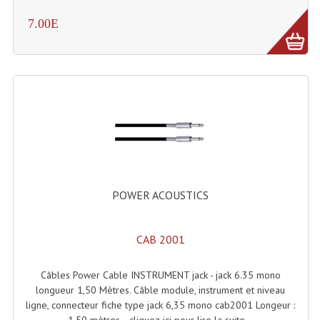
Système Sans Fil In-Ear Monitoring
7.00E
Table Mixages Et Contrôleurs & Consoles
Tables De Mixage DJ
Controleurs DJ USB / MP3
Consoles Sono Et Studio
Consoles Numériques
POWER ACOUSTICS
Consoles Amplifiées
Lumière
CAB 2001
Boules À Facettes
Câbles Power Cable INSTRUMENT jack - jack 6.35 mono
Changeurs De Couleurs
longueur 1,50 Mètres. Câble module, instrument et niveau
ligne, connecteur fiche type jack 6,35 mono cab2001 Longeur :
Déco Light
1,50 mètres. - cliquez-ici pour lire la suite...