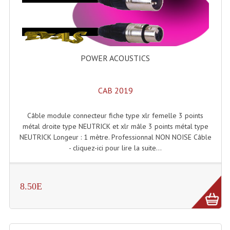
Angles Structure SC150
Angles Structure SD250
Angles Structure TRIO290
POWER ACOUSTICS
Angles Structure Triodéco
CAB 2019
Angles Trio Steel Acier
Câble module connecteur fiche type xlr femelle 3 points
Cercle Monotube
métal droite type NEUTRICK et xlr mâle 3 points métal type
NEUTRICK Longeur : 1 mètre. Professionnal NON NOISE Câble
Cercle Struct Carrée 290
- cliquez-ici pour lire la suite...
Cercle Struct SCC Carre
Cercle Struct Triangulaire290
8.50E
Crochets Et Accessoires
Embases Pour Structure