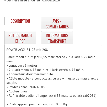
• Dernière mise à jour le : 05/08/2026
Enceintes Et Caissons Basses
Packs Sono
DESCRIPTION
AVIS -
Enceintes Amplifiées Actives
COMMENTAIRES
Enceintes, Système Amplifiés
NOTICE, MANUEL
INFORMATIONS
ET PDF
TRANSPORT
Enceintes Passives Sono
POWER ACOUSTICS cab 2081
Retours De Scène
Câble module 3 M jack 6,35 mâle stéréo / 2 X Jack 6,35 mâle
mono.
Caisson De Basse Amplifié
• Longueur : 3 mètres.
• 2 x Jack mono 6,35 mâle et 1 Jack stéréo 6,35 mâle.
Caissons De Basses
• Connecteur droit thermomoulé
• Câble module - 2 conducteurs cuivre + Tresse de masse, extra
Enceinte Nomade Bluetooth
souple.
• Professionnel NON NOISE
Enceintes (Ecoutes De Studio)
• Couleur : noir.
• Ref : (cable audio rallonge jack 6,35 mâle st et jack cab2081)
Enceintes Autonomes Portables Amplifiées
• Poids approx. pour le transport : 0.09 Kg.