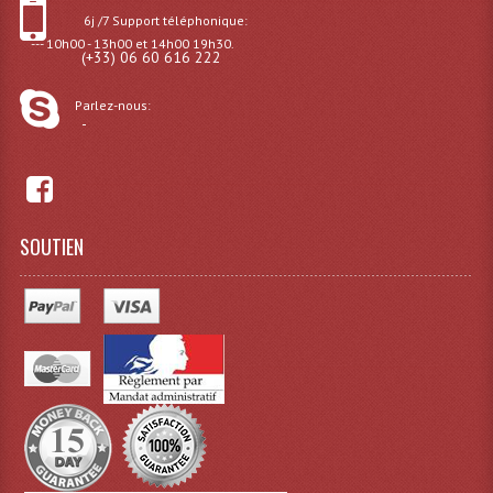
6j /7 Support téléphonique:
Effets LASERS
--- 10h00 - 13h00 et 14h00 19h30.
(+33) 06 60 616 222
Laser Multi-Points
Parlez-nous:
-
Lasers (Effets Volumetriques)
Lasers D'extérieur Multi-Points
Effets Lumineux À Leds
SOUTIEN
Effets Lumineux, Centre De Piste
Effets Lumineux, Effets Disco
Electronique Commande Light
Blocs De Puissance
Chenillards Modulateurs
Consoles Éclairage DMX