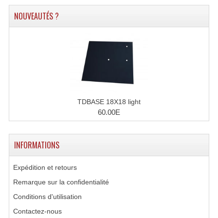
Lecteurs Cd À Plats
NOUVEAUTÉS ?
Lecteurs Cd À Plats Lecteur MP3
Lecteurs Double Cd Mixage Intégrée
Lecteurs Double Cd MP3
Lecteurs Lasers Simple Et Mp3 (rack 19")
TDBASE 18X18 light
Minidisc
60.00E
Digital Package Et Logiciel
INFORMATIONS
Enregistreur Numérique
Expédition et retours
Platines Dvd Pour Dj
Remarque sur la confidentialité
Platines Cassettes
Conditions d'utilisation
Limiteur De Niveau Sonore
Contactez-nous