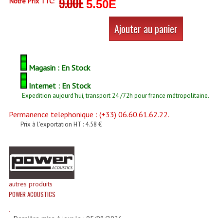
9.00E
Notre Prix TTC:
5.50E
Accessoires Enceintes
Accessoires Micro, Pieds De Régie
Ajouter au panier
Cellule (s)
Diamants
Magasin : En Stock
Pieds D'enceintes
Internet : En Stock
Expedition aujourd'hui, transport 24 /72h pour france métropolitaine.
Selecteurs Audio Vidéo
Permanence telephonique : (+33) 06.60.61.62.22.
Amplificateurs
Prix à l'exportation HT : 4.58 €
Amplificateurs Multi-Canaux
Casques Stéréo
Compresseurs , Limiteurs , Noise Gate
autres produits
POWER ACOUSTICS
Egaliseur Egaliseurs
.