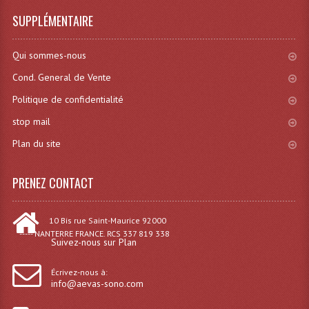
SUPPLÉMENTAIRE
Système Sans Fil In-Ear Monitoring
Table Mixages Et Contrôleurs & Consoles
Qui sommes-nous
Tables De Mixage DJ
Cond. General de Vente
Politique de confidentialité
Controleurs DJ USB / MP3
stop mail
Consoles Sono Et Studio
Plan du site
Consoles Numériques
PRENEZ CONTACT
Consoles Amplifiées
Lumière
10 Bis rue Saint-Maurice 92000
----- NANTERRE FRANCE. RCS 337 819 338
Suivez-nous sur Plan
Boules À Facettes
Écrivez-nous à:
Changeurs De Couleurs
info@aevas-sono.com
Déco Light