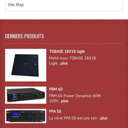
Site Map
Microphones Scène Et Studio
Microphones Filaires
Micro Sans Fil HF VHF 200MHZ
DERNIERS PRODUITS
Micro Sans Fil HF UHF 800MHZ
TDBASE 18X18 light
Micros De Studio
Mobil truss TDBASE 18X18
Light...
plus
Microphones De Surface
Multi-Effets, Reverbes Etc...
Peripheriques Traitements Et Accessoires
PRM 60
PRM 60 Power Dynamics 60W
Portes Voix Mégaphones
100V...
plus
PPA 50
Pupitre Pour Discours
La série PPA 50 est une séri...
plus
Samplers, Échantillonneurs