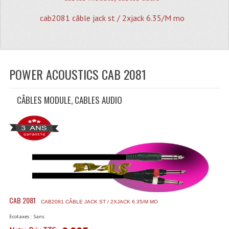
Quoi De Neuf?
cab2081 câble jack st / 2xjack 6.35/M mo
Promotions
Plan Acces, Horaires.
Location De Matériel
POWER ACOUSTICS CAB 2081
Le Matériel D´occasion
CÂBLES MODULE, CABLES AUDIO
Recherche Avancée
Recevoir Nos Promotions
Faire Votre Devis
CATÉGORIES
Sonorisation
CAB 2081
CAB2081 CÂBLE JACK ST / 2XJACK 6.35/M MO
Accessoires Pieds Cellules Diamants
Ecotaxes : Sans.