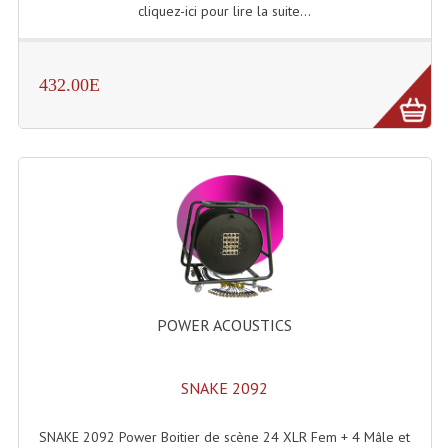
cliquez-ici pour lire la suite...
Rack 19" PRO Betonex
Rack 19" Standard Betonex
432.00E
Sac Trolley De Transport
Sacs & Housses De Transport
Valises Pour Clavier
Rack 19 Pouces Multiplis
Accessoires Flight-Case Coins Roulettes
Rack 19" STYLE VSR (capot En L)
POWER ACOUSTICS
Machines À Effets Fumées, Mousses, Liquid
SNAKE 2092
Machines À Fumées
SNAKE 2092 Power Boitier de scène 24 XLR Fem + 4 Mâle et
Effets Projection Et Jet De CO2