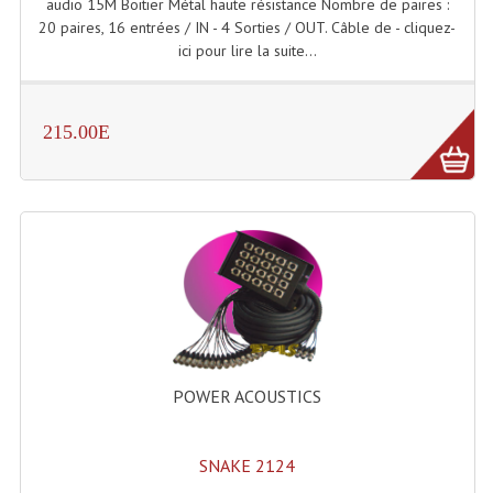
audio 15M Boitier Métal haute résistance Nombre de paires :
20 paires, 16 entrées / IN - 4 Sorties / OUT. Câble de - cliquez-
Effets LASERS
ici pour lire la suite...
Laser Multi-Points
Lasers (Effets Volumetriques)
215.00E
Lasers D'extérieur Multi-Points
Effets Lumineux À Leds
Effets Lumineux, Centre De Piste
Effets Lumineux, Effets Disco
Electronique Commande Light
POWER ACOUSTICS
Blocs De Puissance
Chenillards Modulateurs
SNAKE 2124
Consoles Éclairage DMX