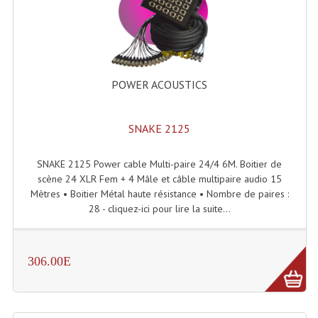
Enceintes Murales (Ligne 100V 16 - 8 Ohm)
Hp À Chambre De Compression
Lecteurs Mp3 Et CDs Sources
POWER ACOUSTICS
Microphone PA & Micro Pupitre
SNAKE 2125
Projecteurs De Son
Sono: Conférences Securité Visite Guidée
SNAKE 2125 Power cable Multi-paire 24/4 6M. Boitier de
scène 24 XLR Fem + 4 Mâle et câble multipaire audio 15
Système D'audio Guide
Mètres • Boitier Métal haute résistance • Nombre de paires :
28 - cliquez-ici pour lire la suite...
Système D'interprétation Simultanée
Système De Conférence
306.00E
Système Visite Guidée
Sonorisation Securité EN-54