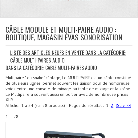
Quoi De Neuf?
Promotions
Plan Acces, Horaires.
CÂBLE MODULE ET MULTI-PAIRE AUDIO :
BOUTIQUE, MAGASIN ÉVAS SONORISATION
Location De Matériel
LISTE DES ARTICLES NEUFS EN VENTE DANS LA CATÉGORIE:
Le Matériel D´occasion
CÂBLE MULTI-PAIRES AUDIO
Recherche Avancée
DANS LA CATÉGORIE: CÂBLE MULTI-PAIRES AUDIO
Recevoir Nos Promotions
Multipaire " ou snake" câblage, Le MULTIPAIRE est un câble constitué
de plusieurs lignes, permet souvent les liaison pour de nombreuse
voies entre une console de mixage ou table de mixage et la scène.
Faire Votre Devis
Le Multipaire à souvent aussi un boitier avec de nombreuse prises
XLR.
CATÉGORIES
Afficher
1
à
24
(sur
28
produits)
Pages de résultat :
1
2
[Suiv >>]
Sonorisation
1 - - 28
Accessoires Pieds Cellules Diamants