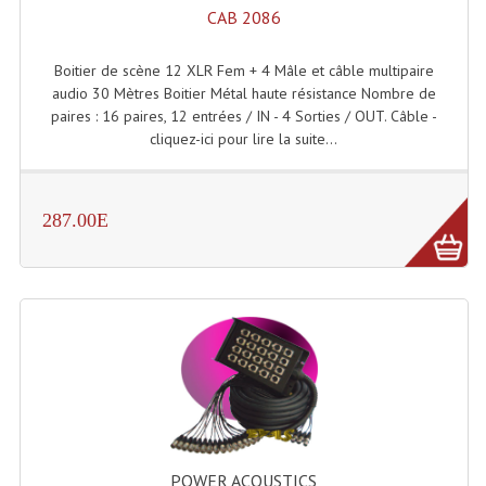
CAB 2086
Lampes Leds
Boitier de scène 12 XLR Fem + 4 Mâle et câble multipaire
Lampes PAR
audio 30 Mètres Boitier Métal haute résistance Nombre de
paires : 16 paires, 12 entrées / IN - 4 Sorties / OUT. Câble -
Lampes Théatre
cliquez-ici pour lire la suite...
Les Packs Light
287.00E
Lumières Noire
Lyres
Panneaux, Piste Danse À Leds
Petit Effets Lumineux
Projecteur De Gobo
Projecteur Extérieur Multifaisceaux
POWER ACOUSTICS