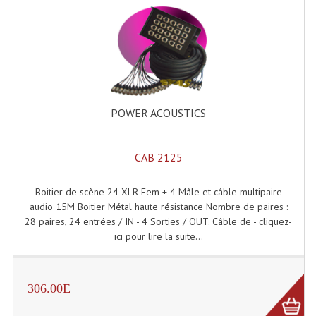
Système Boucle Magnétique
Structures, Pieds, Ponts...
Angle AG20 Structure Contest
Angle AG29 Structure Contest
POWER ACOUSTICS
Angle DECO22Q Structure Contest
CAB 2125
Angle DECOTRI Structure Contest
Angle DUO Structure Contest
Boitier de scène 24 XLR Fem + 4 Mâle et câble multipaire
audio 15M Boitier Métal haute résistance Nombre de paires :
Angles Structure ASD SX290
28 paires, 24 entrées / IN - 4 Sorties / OUT. Câble de - cliquez-
ici pour lire la suite...
Angles Structure ASD SZ 290
Angles Structure Duo290
306.00E
Angles Structure QUATRO290