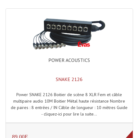
Enceintes Hifi
Enceintes Monitoring
Filtres Actifs, Correcteurs
Haut-Parleurs Moteurs Tweeters Filtres
Haut Parleurs Sono
POWER ACOUSTICS
Filtres Passifs
SNAKE 2126
Haut-Parleurs Amplis Guitare
Moteurs Pavillons Pour Enceinte
Power SNAKE 2126 Boitier de scène 8 XLR Fem et câble
multipaire audio 10M Boitier Métal haute résistance Nombre
Tweeters Pour Enceintes
de paires : 8 entrées / IN Câble de longueur : 10 mètres Guide
- cliquez-ici pour lire la suite...
Lecteurs Audio & Sources
Platines Disque Vinyles
89.00E