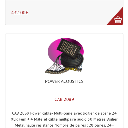
Tour De Travail Et Échafaudage
432.00E
Flight-Case (s) Et Accessoires
Flight Case Plasma Et Écran LCD
Flight Case Régie
Flight Cases Platine Disque. Lecteurs CD
Flight Malettes Consoles T. Mixages
Flight-Case CDs Et Disques Vinyls
POWER ACOUSTICS
Flight-Case Pour Contrôleur DJ
CAB 2089
Flight-Case Pour La Lumière
CAB 2089 Power cable- Multi-paire avec boitier de scène 24
Malle Flight Multi-Usage
XLR Fem + 4 Mâle et câble multipaire audio 30 Mètres Boitier
Métal haute résistance Nombre de paires : 28 paires, 24 -
Meubles DJ