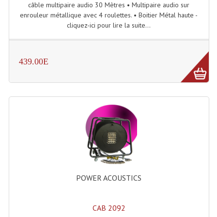
câble multipaire audio 30 Mètres • Multipaire audio sur
enrouleur métallique avec 4 roulettes. • Boitier Métal haute -
Machines À Brouillard
cliquez-ici pour lire la suite...
Lanceur De Flammes Et Cartouche De Gaz
Machine À Etincelles Froides
439.00E
Machines & Canon À Confettis
Machines À Bulles
Machines À Effet Brouillard
Machines À Fumée Lourde
Machines À Mousse, Neige, Liquides
POWER ACOUSTICS
Liquide À Brouillard
Liquide À Bulles
CAB 2092
Liquide À Neige