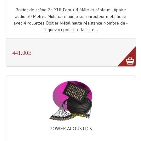
Boitier de scène 24 XLR Fem + 4 Mâle et câble multipaire
Liquides À Fumée
audio 30 Mètres Multipaire audio sur enrouleur métallique
avec 4 roulettes. Boitier Métal haute résistance Nombre de -
Liquides À Mousse
cliquez-ici pour lire la suite...
Nos Occasions Et Stock B
Les Occasions
441.00E
Notre Stock B
Karaoké Materiel Lecteur Etc...
Matériel Karaoké
Disque DVD
Disque LD (30 Cm.)
POWER ACOUSTICS
TARIF ET CATALOGUE DE LOCATION