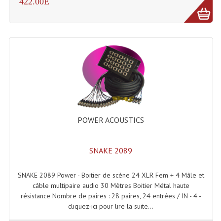
422.00E
Grill Auto-Porté
Monotubes Et Angles 50mm
Pendrillon Et Ossature
Pieds De Levage
Ponts - Portiques
Praticable Et Accessoires
POWER ACOUSTICS
Structure Echelle 290 Asd
SNAKE 2089
Structure Et Angles Quatro Deco
SNAKE 2089 Power - Boitier de scène 24 XLR Fem + 4 Mâle et
Structures
câble multipaire audio 30 Mètres Boitier Métal haute
résistance Nombre de paires : 28 paires, 24 entrées / IN - 4 -
Structures Carrées
cliquez-ici pour lire la suite...
Structures, Angles Sd150