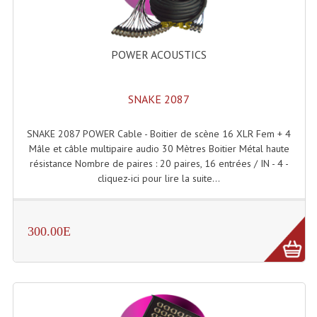
Connectiques, Prises Etc...
Adaptateurs Audio
POWER ACOUSTICS
Divers Bricolage
Divers Bricolage
SNAKE 2087
Haut-Parleurs Origine Sav
SNAKE 2087 POWER Cable - Boitier de scène 16 XLR Fem + 4
Mâle et câble multipaire audio 30 Mètres Boitier Métal haute
Membrannes De Haut Parleurs
résistance Nombre de paires : 20 paires, 16 entrées / IN - 4 -
cliquez-ici pour lire la suite...
Pieces Détachées Sav
Public-Adress
300.00E
Accessoires Public-Adress L100V
Amplificateurs (L 100v)
Enceintes Encastrables Ligne 100V 4-8 Ohm