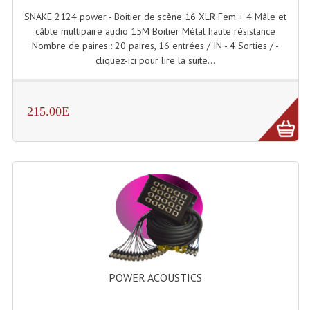
SNAKE 2124 power - Boitier de scène 16 XLR Fem + 4 Mâle et
Dispatches
câble multipaire audio 15M Boitier Métal haute résistance
Nombre de paires : 20 paires, 16 entrées / IN - 4 Sorties / -
Filtres Et Divers
cliquez-ici pour lire la suite...
Flexibles Lumineux Leds
215.00E
Guirlandes Lumineuse
Gyrophares À Leds
Lampes Ampoules
Ampoules - Tubes Lumière Noire Black Gun
Lampes À Décharges
Lampes De Couleurs
POWER ACOUSTICS
Lampes Dichroique
Lampes Halogenes Divers