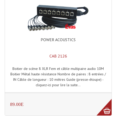
Enceintes Et Caissons Basses
Packs Sono
Enceintes Amplifiées Actives
Enceintes, Système Amplifiés
POWER ACOUSTICS
Enceintes Passives Sono
CAB 2126
Retours De Scène
Caisson De Basse Amplifié
Boitier de scène 8 XLR Fem et câble multipaire audio 10M
Boitier Métal haute résistance Nombre de paires : 8 entrées /
Caissons De Basses
IN Câble de longueur : 10 mètres Guide (presse-étoupe) -
cliquez-ici pour lire la suite...
Enceinte Nomade Bluetooth
Enceintes (Ecoutes De Studio)
89.00E
Enceintes Autonomes Portables Amplifiées