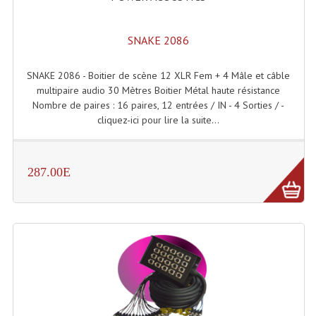
Projecteur Led Sur Batterie
Projecteurs À Leds D'extérieurs
SNAKE 2086
Projecteurs Barres De Leds
SNAKE 2086 - Boitier de scène 12 XLR Fem + 4 Mâle et câble
Projecteurs Déco À Leds
multipaire audio 30 Mètres Boitier Métal haute résistance
Nombre de paires : 16 paires, 12 entrées / IN - 4 Sorties / -
Projecteurs Leds
cliquez-ici pour lire la suite...
Projecteurs Plafonniers Et Encastrés
287.00E
Projecteurs Théâtre Led
Projecteurs Traditionnels
Projecteurs Cycliodes
Projecteurs Découpes
Projecteurs Par : 16 À 64 Et Autres