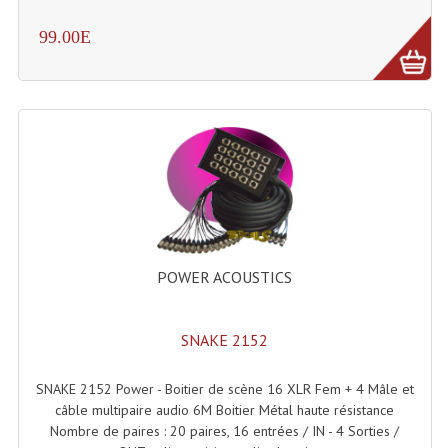
Microphones Scène Et Studio
99.00E
Microphones Filaires
Micro Sans Fil HF VHF 200MHZ
Micro Sans Fil HF UHF 800MHZ
Micros De Studio
Microphones De Surface
Multi-Effets, Reverbes Etc...
POWER ACOUSTICS
Peripheriques Traitements Et Accessoires
SNAKE 2152
Portes Voix Mégaphones
SNAKE 2152 Power - Boitier de scène 16 XLR Fem + 4 Mâle et
Pupitre Pour Discours
câble multipaire audio 6M Boitier Métal haute résistance
Nombre de paires : 20 paires, 16 entrées / IN - 4 Sorties /
Samplers, Échantillonneurs