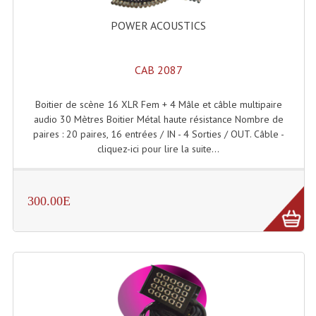
Projecteurs Poursuite
POWER ACOUSTICS
Projecteurs Théatre: Plan Convexe Fresnel
Rampe De Spots
CAB 2087
Scanners
Boitier de scène 16 XLR Fem + 4 Mâle et câble multipaire
audio 30 Mètres Boitier Métal haute résistance Nombre de
Stroboscopes
paires : 20 paires, 16 entrées / IN - 4 Sorties / OUT. Câble -
cliquez-ici pour lire la suite...
Câbles, Connectiques.
Câblage Electrique
300.00E
Câble Rallonge DMX512 MIDI
Câbles Module, Cables Audio
Câble Multi-Paires Audio
Câbles Enceintes