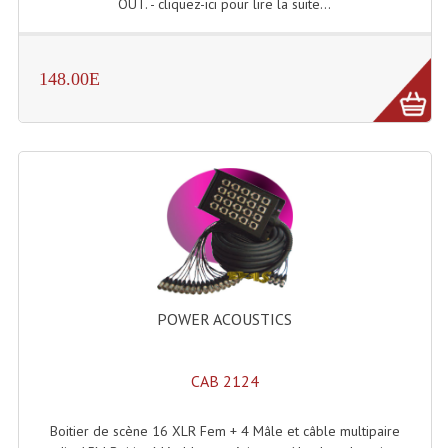
OUT. - cliquez-ici pour lire la suite...
Système Sans Fil In-Ear Monitoring
Table Mixages Et Contrôleurs & Consoles
148.00E
Tables De Mixage DJ
Controleurs DJ USB / MP3
Consoles Sono Et Studio
Consoles Numériques
Consoles Amplifiées
Lumière
POWER ACOUSTICS
Boules À Facettes
CAB 2124
Changeurs De Couleurs
Boitier de scène 16 XLR Fem + 4 Mâle et câble multipaire
Déco Light