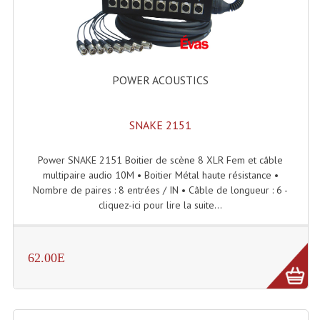
Accessoires Enceintes
Accessoires Micro, Pieds De Régie
Cellule (s)
POWER ACOUSTICS
Diamants
Pieds D'enceintes
SNAKE 2151
Selecteurs Audio Vidéo
Power SNAKE 2151 Boitier de scène 8 XLR Fem et câble
multipaire audio 10M • Boitier Métal haute résistance •
Amplificateurs
Nombre de paires : 8 entrées / IN • Câble de longueur : 6 -
cliquez-ici pour lire la suite...
Amplificateurs Multi-Canaux
Casques Stéréo
62.00E
Compresseurs , Limiteurs , Noise Gate
Egaliseur Egaliseurs