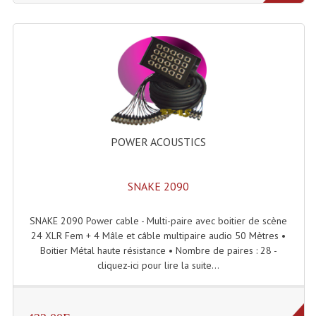
Angles Structure SC150
Angles Structure SD250
Angles Structure TRIO290
Angles Structure Triodéco
Angles Trio Steel Acier
POWER ACOUSTICS
Cercle Monotube
SNAKE 2090
Cercle Struct Carrée 290
Cercle Struct SCC Carre
SNAKE 2090 Power cable - Multi-paire avec boitier de scène
24 XLR Fem + 4 Mâle et câble multipaire audio 50 Mètres •
Cercle Struct Triangulaire290
Boitier Métal haute résistance • Nombre de paires : 28 -
cliquez-ici pour lire la suite...
Crochets Et Accessoires
Embases Pour Structure