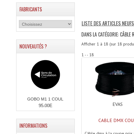
FABRICANTS
LISTE DES ARTICLES NEUF
DANS LA CATÉGORIE: CÂBLE 
Afficher
1
à
18
(sur
18
produi
NOUVEAUTÉS ?
1 - - 18
GOBO M1 1 COUL
EVAS
95.00E
CABLE DMX CO
INFORMATIONS
Câble dmx à la coupe prix 