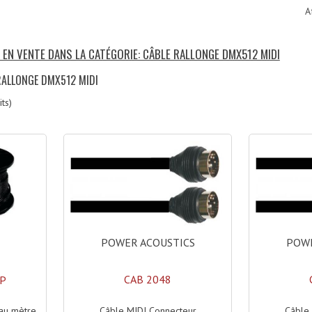
A
S EN VENTE DANS LA CATÉGORIE: CÂBLE RALLONGE DMX512 MIDI
RALLONGE DMX512 MIDI
ts)
POWER ACOUSTICS
POWE
CAB 2048
UP
Câble MIDI Connecteur
Câble
au mètre.