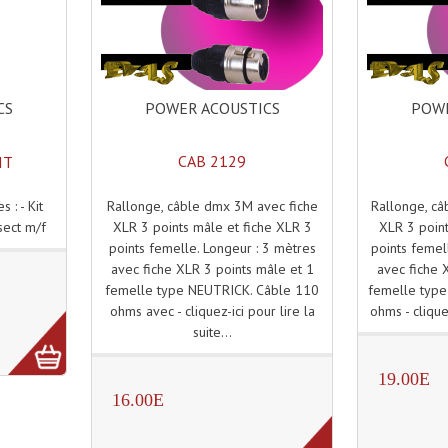
POWER ACOUSTICS
POWE
CS
CAB 2129
IT
Rallonge, câble dmx 3M avec fiche
Rallonge, câ
 : - Kit
XLR 3 points mâle et fiche XLR 3
XLR 3 point
sect m/f
points femelle. Longeur : 3 mètres
points femel
avec fiche XLR 3 points mâle et 1
avec fiche 
femelle type NEUTRICK. Câble 110
femelle type
ohms avec - cliquez-ici pour lire la
ohms - cliquez
suite...
19.00E
16.00E