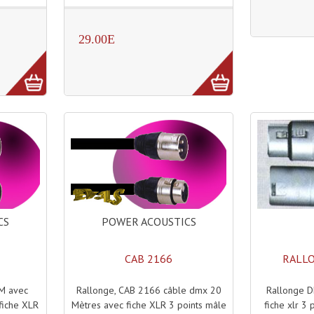
29.00E
POWER ACOUSTICS
CS
CAB 2166
RALL
Rallonge, CAB 2166 câble dmx 20
Rallonge D
 M avec
Mètres avec fiche XLR 3 points mâle
fiche xlr 3 
 fiche XLR