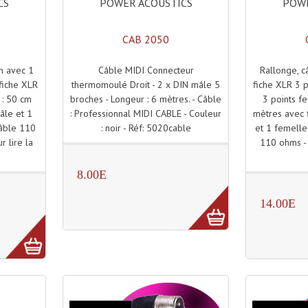
POWER ACOUSTICS
POWE
CS
CAB 2050
Câble MIDI Connecteur
Rallonge, 
m avec 1
thermomoulé Droit - 2 x DIN mâle 5
fiche XLR 3 p
 fiche XLR
broches - Longeur : 6 mètres. - Câble
3 points f
 : 50 cm
: Professionnal MIDI CABLE - Couleur
mètres avec 
âle et 1
: noir - Réf: 5020cable
et 1 femell
âble 110
110 ohms - c
r lire la
8.00E
14.00E