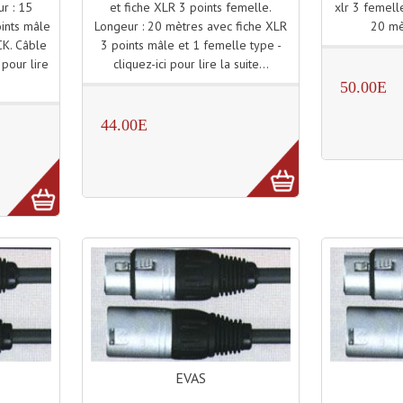
et fiche XLR 3 points femelle.
xlr 3 femell
r : 15
Longeur : 20 mètres avec fiche XLR
20 mè
ints mâle
3 points mâle et 1 femelle type -
CK. Câble
cliquez-ici pour lire la suite...
 pour lire
50.00E
44.00E
EVAS