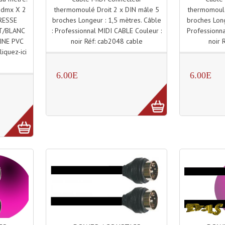
thermomoulé Droit 2 x DIN mâle 5
thermomoulé
e dmx X 2
broches Longeur : 1,5 mètres. Câble
broches Long
TRESSE
: Professionnal MIDI CABLE Couleur :
Professionna
T/BLANC
noir Réf: cab2048 cable
noir 
INE PVC
iquez-ici
.
6.00E
6.00E