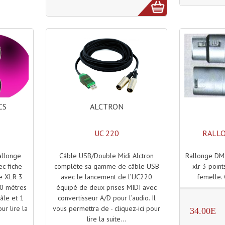
ALCTRON
CS
UC 220
RALL
Câble USB/Double Midi Alctron
Rallonge DM
llonge
complète sa gamme de câble USB
xlr 3 point
c fiche
avec le lancement de l’UC220
femelle. 
he XLR 3
équipé de deux prises MIDI avec
10 mètres
convertisseur A/D pour l’audio. Il
âle et 1
vous permettra de - cliquez-ici pour
ur lire la
34.00E
lire la suite...