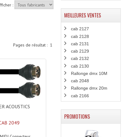
fficher :
MEILLEURES VENTES
cab 2127
cab 2128
cab 2131
Pages de résultat :
1
cab 2129
cab 2132
cab 2130
Rallonge dmx 10M
cab 2048
Rallonge dmx 20m
cab 2166
R ACOUSTICS
PROMOTIONS
CAB 2049
 MIDI Connecteur