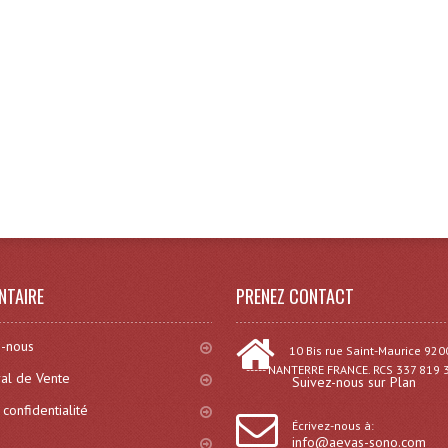
NTAIRE
PRENEZ CONTACT
-nous
10 Bis rue Saint-Maurice 920
----- NANTERRE FRANCE. RCS 337 819 
al de Vente
Suivez-nous sur Plan
 confidentialité
Écrivez-nous à:
info@aevas-sono.com