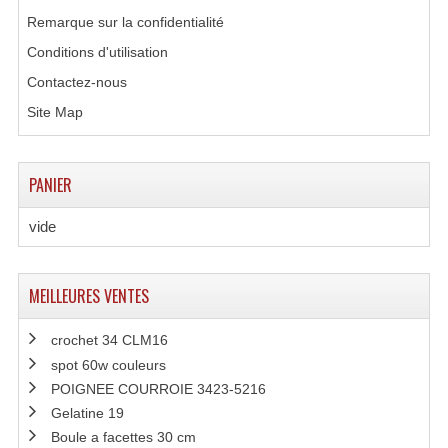
Remarque sur la confidentialité
Grill Auto-Porté
Conditions d'utilisation
Monotubes Et Angles 50mm
Contactez-nous
Pendrillon Et Ossature
Site Map
Pieds De Levage
PANIER
Ponts - Portiques
vide
Praticable Et Accessoires
Structure Echelle 290 Asd
MEILLEURES VENTES
Structure Et Angles Quatro Deco
crochet 34 CLM16
Structures
spot 60w couleurs
POIGNEE COURROIE 3423-5216
Structures Carrées
Gelatine 19
Structures, Angles Sd150
Boule a facettes 30 cm