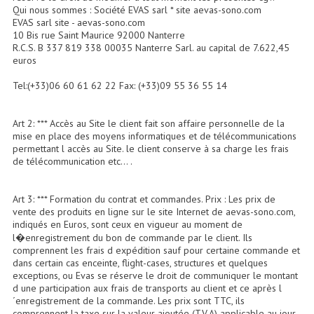
Accessoires Enceintes
Qui nous sommes : Société EVAS sarl * site aevas-sono.com
EVAS sarl site - aevas-sono.com
10 Bis rue Saint Maurice 92000 Nanterre
Accessoires Micro, Pieds De Régie
R.C.S. B 337 819 338 00035 Nanterre Sarl. au capital de 7.622,45
euros
Cellule (s)
Tel:(+33)06 60 61 62 22 Fax: (+33)09 55 36 55 14
Diamants
Pieds D'enceintes
Art 2: *** Accès au Site le client fait son affaire personnelle de la
mise en place des moyens informatiques et de télécommunications
permettant l accès au Site. le client conserve à sa charge les frais
Selecteurs Audio Vidéo
de télécommunication etc... .
Amplificateurs
Art 3: *** Formation du contrat et commandes. Prix : Les prix de
Amplificateurs Multi-Canaux
vente des produits en ligne sur le site Internet de aevas-sono.com,
indiqués en Euros, sont ceux en vigueur au moment de
Casques Stéréo
l�enregistrement du bon de commande par le client. Ils
comprennent les frais d expédition sauf pour certaine commande et
dans certain cas enceinte, flight-cases, structures et quelques
Compresseurs , Limiteurs , Noise Gate
exceptions, ou Evas se réserve le droit de communiquer le montant
d une participation aux frais de transports au client et ce après l
Egaliseur Egaliseurs
´enregistrement de la commande. Les prix sont TTC, ils
comprennent la taxe sur la valeur ajoutée (T.V.A) applicable au jour