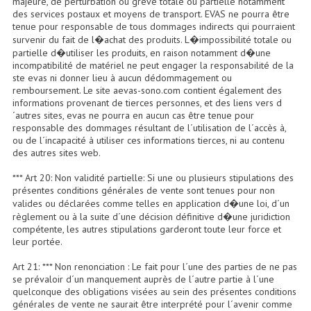
majeure, de perturbation ou grève totale ou partielle notamment
Connectiques, Prises Etc...
des services postaux et moyens de transport. EVAS ne pourra être
tenue pour responsable de tous dommages indirects qui pourraient
Adaptateurs Audio
survenir du fait de l�achat des produits. L�impossibilité totale ou
partielle d�utiliser les produits, en raison notamment d�une
incompatibilité de matériel ne peut engager la responsabilité de la
Divers Bricolage
ste evas ni donner lieu à aucun dédommagement ou
remboursement. Le site aevas-sono.com contient également des
Divers Bricolage
informations provenant de tierces personnes, et des liens vers d
´autres sites, evas ne pourra en aucun cas être tenue pour
Haut-Parleurs Origine Sav
responsable des dommages résultant de l´utilisation de l´accès à,
ou de l´incapacité à utiliser ces informations tierces, ni au contenu
Membrannes De Haut Parleurs
des autres sites web.
*** Art 20: Non validité partielle: Si une ou plusieurs stipulations des
Pieces Détachées Sav
présentes conditions générales de vente sont tenues pour non
valides ou déclarées comme telles en application d�une loi, d´un
Public-Adress
règlement ou à la suite d´une décision définitive d�une juridiction
compétente, les autres stipulations garderont toute leur force et
Accessoires Public-Adress L100V
leur portée.
Amplificateurs (L 100v)
Art 21: *** Non renonciation : Le fait pour l´une des parties de ne pas
se prévaloir d´un manquement auprès de l´autre partie à l´une
quelconque des obligations visées au sein des présentes conditions
Enceintes Encastrables Ligne 100V 4-8 Ohm
générales de vente ne saurait être interprété pour l´avenir comme