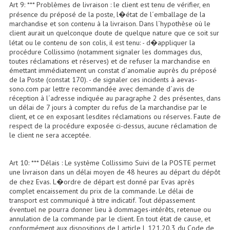
Art 9: *** Problèmes de livraison : le client est tenu de vérifier, en
présence du préposé de la poste, l�état de l´emballage de la
Système Sans Fil In-Ear Monitoring
marchandise et son contenu à la livraison. Dans l´hypothèse où le
client aurait un quelconque doute de quelque nature que ce soit sur
Table Mixages Et Contrôleurs & Consoles
létat ou le contenu de son colis, il est tenu: - d�appliquer la
procédure Collissimo (notamment signaler les dommages dus,
Tables De Mixage DJ
toutes réclamations et réserves) et de refuser la marchandise en
émettant immédiatement un constat d´anomalie auprès du préposé
Controleurs DJ USB / MP3
de la Poste (constat 170). - de signaler ces incidents à aevas-
sono.com par lettre recommandée avec demande d´avis de
réception à l´adresse indiquée au paragraphe 2 des présentes, dans
Consoles Sono Et Studio
un délai de 7 jours à compter du refus de la marchandise par le
client, et ce en exposant lesdites réclamations ou réserves. Faute de
Consoles Numériques
respect de la procédure exposée ci-dessus, aucune réclamation de
le client ne sera acceptée.
Consoles Amplifiées
Lumière
Art 10: *** Délais : Le système Collissimo Suivi de la POSTE permet
une livraison dans un délai moyen de 48 heures au départ du dépôt
de chez Evas. L�ordre de départ est donné par Evas après
Boules À Facettes
complet encaissement du prix de la commande. Le délai de
transport est communiqué à titre indicatif. Tout dépassement
Changeurs De Couleurs
éventuel ne pourra donner lieu à dommages-intérêts, retenue ou
annulation de la commande par le client. En tout état de cause, et
Déco Light
conformément aux dispositions de l article L 121.20.3 du Code de