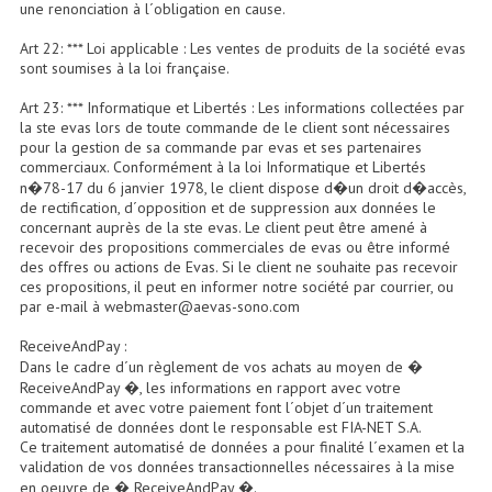
une renonciation à l´obligation en cause.
Enceintes Murales (Ligne 100V 16 - 8 Ohm)
Art 22: *** Loi applicable : Les ventes de produits de la société evas
Hp À Chambre De Compression
sont soumises à la loi française.
Art 23: *** Informatique et Libertés : Les informations collectées par
Lecteurs Mp3 Et CDs Sources
la ste evas lors de toute commande de le client sont nécessaires
pour la gestion de sa commande par evas et ses partenaires
Microphone PA & Micro Pupitre
commerciaux. Conformément à la loi Informatique et Libertés
n�78-17 du 6 janvier 1978, le client dispose d�un droit d�accès,
Projecteurs De Son
de rectification, d´opposition et de suppression aux données le
concernant auprès de la ste evas. Le client peut être amené à
Sono: Conférences Securité Visite Guidée
recevoir des propositions commerciales de evas ou être informé
des offres ou actions de Evas. Si le client ne souhaite pas recevoir
ces propositions, il peut en informer notre société par courrier, ou
Système D'audio Guide
par e-mail à webmaster@aevas-sono.com
Système D'interprétation Simultanée
ReceiveAndPay :
Dans le cadre d´un règlement de vos achats au moyen de �
Système De Conférence
ReceiveAndPay �, les informations en rapport avec votre
commande et avec votre paiement font l´objet d´un traitement
Système Visite Guidée
automatisé de données dont le responsable est FIA-NET S.A.
Ce traitement automatisé de données a pour finalité l´examen et la
validation de vos données transactionnelles nécessaires à la mise
Sonorisation Securité EN-54
en oeuvre de � ReceiveAndPay �.