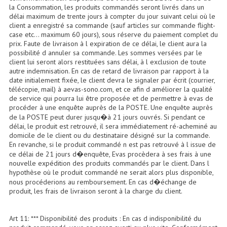
la Consommation, les produits commandés seront livrés dans un
délai maximum de trente jours à compter du jour suivant celui où le
Effets LASERS
client a enregistré sa commande (sauf articles sur commande flight-
case etc... maximum 60 jours), sous réserve du paiement complet du
Laser Multi-Points
prix. Faute de livraison à l expiration de ce délai, le client aura la
possibilité d annuler sa commande. Les sommes versées par le
Lasers (Effets Volumetriques)
client lui seront alors restituées sans délai, à l exclusion de toute
autre indemnisation. En cas de retard de livraison par rapport à la
Lasers D'extérieur Multi-Points
date initialement fixée, le client devra le signaler par écrit (courrier,
télécopie, mail) à aevas-sono.com, et ce afin d améliorer la qualité
de service qui pourra lui être proposée et de permettre à evas de
Effets Lumineux À Leds
procéder à une enquête auprès de la POSTE. Une enquête auprès
de la POSTE peut durer jusqu�à 21 jours ouvrés. Si pendant ce
Effets Lumineux, Centre De Piste
délai, le produit est retrouvé, il sera immédiatement ré-acheminé au
domicile de le client ou du destinataire désigné sur la commande.
Effets Lumineux, Effets Disco
En revanche, si le produit commandé n est pas retrouvé à l issue de
ce délai de 21 jours d�enquête, Evas procèdera à ses frais à une
Electronique Commande Light
nouvelle expédition des produits commandés par le client. Dans l
hypothèse où le produit commandé ne serait alors plus disponible,
nous procéderions au remboursement. En cas d�échange de
Blocs De Puissance
produit, les frais de livraison seront à la charge du client.
Chenillards Modulateurs
Art 11: *** Disponibilité des produits : En cas d indisponibilité du
Consoles Éclairage DMX