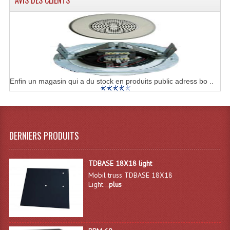
Rack 19" PRO Betonex
Rack 19" Standard Betonex
Sac Trolley De Transport
Sacs & Housses De Transport
Enfin un magasin qui a du stock en produits public adress bo ..
Valises Pour Clavier
Rack 19 Pouces Multiplis
DERNIERS PRODUITS
Accessoires Flight-Case Coins Roulettes
TDBASE 18X18 light
Rack 19" STYLE VSR (capot En L)
Mobil truss TDBASE 18X18
Light...
plus
Machines À Effets Fumées, Mousses, Liquid
Machines À Fumées
Effets Projection Et Jet De CO2