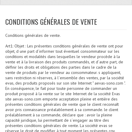
Quoi De Neuf?
Promotions
CONDITIONS GÉNÉRALES DE VENTE
Plan Acces, Horaires.
Conditions générales de vente.
Location De Matériel
Art1: Objet : Les présentes conditions générales de vente ont pour
Le Matériel D´occasion
objet, d une part d´informer tout éventuel consommateur sur les
conditions et modalités dans lesquelles le vendeur procède à la
Recherche Avancée
vente et à la livraison des produits commandés, et d´autre part, de
définir les droits et obligations des parties dans le cadre de la
vente de produits par le vendeur au consommateur. s appliquent,
Recevoir Nos Promotions
sans restriction ni réserves, à l´ensemble des ventes, par la société
evas, des produits proposés sur son site Internet " aevas-sono.com ".
Faire Votre Devis
En conséquence, le fait pour toute personne de commander un
produit proposé à la vente sur le site Internet de la société Evas
CATÉGORIES
site aevas-sono.com emporte acceptation pleine et entière des
présentes conditions générales de vente que le client reconnaît
avoir pris connaissance préalablement à sa commande. le client
Sonorisation
préalablement à sa commande, déclare que : avoir la pleine
capacité juridique, lui permettant de s´engager au titre des
Accessoires Pieds Cellules Diamants
présentes conditions générales de vente. La société evas se
réserve le droit de modifier à tout moment les présentes cgv.