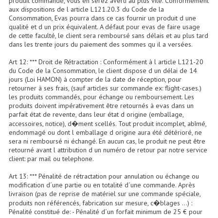
produit commandé, vous en serez averti au plus vite. Conformément
aux dispositions de l article L121.20.3 du Code de la
Consommation, Evas pourra dans ce cas fournir un produit d une
Dispatches
qualité et d un prix équivalent. A défaut pour evas de faire usage
de cette faculté, le client sera remboursé sans délais et au plus tard
Filtres Et Divers
dans les trente jours du paiement des sommes qu il a versées.
Flexibles Lumineux Leds
Art 12: *** Droit de Rétractation : Conformément à l article L121-20
du Code de la Consommation, le client dispose d un délai de 14
Guirlandes Lumineuse
jours (Loi HAMON) à compter de la date de réception, pour
retourner à ses frais, (sauf articles sur commande ex: flight-cases.)
les produits commandés, pour échange ou remboursement. Les
Gyrophares À Leds
produits doivent impérativement être retournés à evas dans un
parfait état de revente, dans leur état d origine (emballage,
Lampes Ampoules
accessoires, notice), d�ment scellés. Tout produit incomplet, abîmé,
endommagé ou dont l emballage d origine aura été détérioré, ne
Ampoules - Tubes Lumière Noire Black Gun
sera ni remboursé ni échangé. En aucun cas, le produit ne peut être
retourné avant l attribution d un numéro de retour par notre service
client: par mail ou telephone.
Lampes À Décharges
Art 13: *** Pénalité de rétractation pour annulation ou échange ou
Lampes De Couleurs
modification d´une partie ou en totalité d´une commande. Après
livraison (pas de reprise de matériel sur une commande spéciale,
Lampes Dichroique
produits non référencés, fabrication sur mesure, c�blages ...) :
Pénalité constitué de: - Pénalité d´un forfait minimum de 25 € pour
Lampes Halogenes Divers