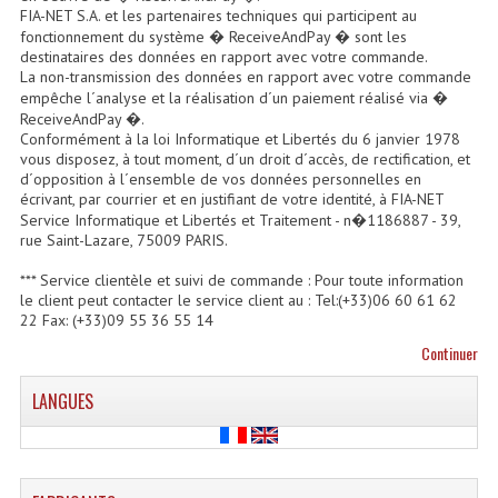
FIA-NET S.A. et les partenaires techniques qui participent au
Système Boucle Magnétique
fonctionnement du système � ReceiveAndPay � sont les
destinataires des données en rapport avec votre commande.
Structures, Pieds, Ponts...
La non-transmission des données en rapport avec votre commande
empêche l´analyse et la réalisation d´un paiement réalisé via �
Angle AG20 Structure Contest
ReceiveAndPay �.
Conformément à la loi Informatique et Libertés du 6 janvier 1978
vous disposez, à tout moment, d´un droit d´accès, de rectification, et
Angle AG29 Structure Contest
d´opposition à l´ensemble de vos données personnelles en
écrivant, par courrier et en justifiant de votre identité, à FIA-NET
Angle DECO22Q Structure Contest
Service Informatique et Libertés et Traitement - n�1186887 - 39,
rue Saint-Lazare, 75009 PARIS.
Angle DECOTRI Structure Contest
*** Service clientèle et suivi de commande : Pour toute information
Angle DUO Structure Contest
le client peut contacter le service client au : Tel:(+33)06 60 61 62
22 Fax: (+33)09 55 36 55 14
Angles Structure ASD SX290
Continuer
Angles Structure ASD SZ 290
LANGUES
Angles Structure Duo290
Angles Structure QUATRO290