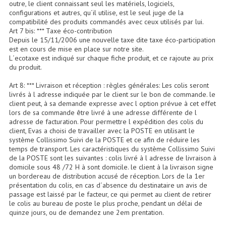
outre, le client connaissant seul les matériels, logiciels,
Microphones Scène Et Studio
configurations et autres, qu´il utilise, est le seul juge de la
compatibilité des produits commandés avec ceux utilisés par lui.
Art 7 bis: *** Taxe éco-contribution
Microphones Filaires
Depuis le 15/11/2006 une nouvelle taxe dite taxe éco-participation
est en cours de mise en place sur notre site.
Micro Sans Fil HF VHF 200MHZ
L´ecotaxe est indiqué sur chaque fiche produit, et ce rajoute au prix
du produit.
Micro Sans Fil HF UHF 800MHZ
Art 8: *** Livraison et réception : règles générales: Les colis seront
livrés à l adresse indiquée par le client sur le bon de commande. le
Micros De Studio
client peut, à sa demande expresse avec l option prévue à cet effet
lors de sa commande être livré à une adresse différente de l
Microphones De Surface
adresse de facturation. Pour permettre l expédition des colis du
client, Evas a choisi de travailler avec la POSTE en utilisant le
Multi-Effets, Reverbes Etc...
système Collissimo Suivi de la POSTE et ce afin de réduire les
temps de transport. Les caractéristiques du système Collissimo Suivi
Peripheriques Traitements Et Accessoires
de la POSTE sont les suivantes : colis livré à l adresse de livraison à
domicile sous 48 /72 H à sont domicile. le client à la livraison signe
un bordereau de distribution accusé de réception. Lors de la 1er
Portes Voix Mégaphones
présentation du colis, en cas d´absence du destinataire un avis de
passage est laissé par le facteur, ce qui permet au client de retirer
Pupitre Pour Discours
le colis au bureau de poste le plus proche, pendant un délai de
quinze jours, ou de demandez une 2em prentation.
Samplers, Échantillonneurs