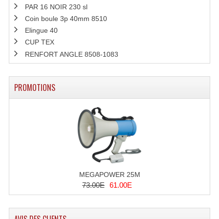
PAR 16 NOIR 230 sl
Tour De Travail Et Échafaudage
Coin boule 3p 40mm 8510
Elingue 40
Flight-Case (s) Et Accessoires
CUP TEX
RENFORT ANGLE 8508-1083
Flight Case Plasma Et Écran LCD
Flight Case Régie
PROMOTIONS
Flight Cases Platine Disque. Lecteurs CD
Flight Malettes Consoles T. Mixages
Flight-Case CDs Et Disques Vinyls
Flight-Case Pour Contrôleur DJ
MEGAPOWER 25M
Flight-Case Pour La Lumière
73.00E
61.00E
Malle Flight Multi-Usage
Meubles DJ
AVIS DES CLIENTS