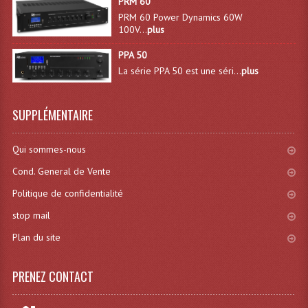
PRM 60
PRM 60 Power Dynamics 60W
Machines À Brouillard
100V...
plus
PPA 50
Lanceur De Flammes Et Cartouche De Gaz
La série PPA 50 est une séri...
plus
Machine À Etincelles Froides
Machines & Canon À Confettis
SUPPLÉMENTAIRE
Machines À Bulles
Qui sommes-nous
Machines À Effet Brouillard
Cond. General de Vente
Politique de confidentialité
Machines À Fumée Lourde
stop mail
Machines À Mousse, Neige, Liquides
Plan du site
Liquide À Brouillard
PRENEZ CONTACT
Liquide À Bulles
Liquide À Neige