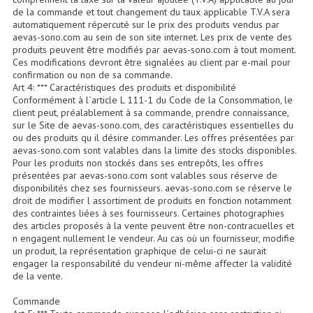
Enceintes Et Caissons Basses
de la commande et tout changement du taux applicable T.V.A sera
automatiquement répercuté sur le prix des produits vendus par
aevas-sono.com au sein de son site internet. Les prix de vente des
Packs Sono
produits peuvent être modifiés par aevas-sono.com à tout moment.
Ces modifications devront être signalées au client par e-mail pour
Enceintes Amplifiées Actives
confirmation ou non de sa commande.
Art 4: *** Caractéristiques des produits et disponibilité
Enceintes, Système Amplifiés
Conformément à l´article L 111-1 du Code de la Consommation, le
client peut, préalablement à sa commande, prendre connaissance,
Enceintes Passives Sono
sur le Site de aevas-sono.com, des caractéristiques essentielles du
ou des produits qu il désire commander. Les offres présentées par
aevas-sono.com sont valables dans la limite des stocks disponibles.
Retours De Scène
Pour les produits non stockés dans ses entrepôts, les offres
présentées par aevas-sono.com sont valables sous réserve de
Caisson De Basse Amplifié
disponibilités chez ses fournisseurs. aevas-sono.com se réserve le
droit de modifier l assortiment de produits en fonction notamment
Caissons De Basses
des contraintes liées à ses fournisseurs. Certaines photographies
des articles proposés à la vente peuvent être non-contracuelles et
n engagent nullement le vendeur. Au cas où un fournisseur, modifie
Enceinte Nomade Bluetooth
un produit, la représentation graphique de celui-ci ne saurait
engager la responsabilité du vendeur ni-même affecter la validité
Enceintes (Ecoutes De Studio)
de la vente.
Enceintes Autonomes Portables Amplifiées
Commande