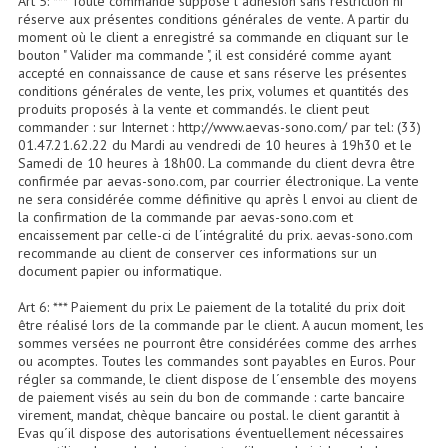
Art 5: *** Toute commande suppose l´adhésion sans restriction ni
Enceintes Hifi
réserve aux présentes conditions générales de vente. A partir du
moment où le client a enregistré sa commande en cliquant sur le
bouton " Valider ma commande ", il est considéré comme ayant
Enceintes Monitoring
accepté en connaissance de cause et sans réserve les présentes
conditions générales de vente, les prix, volumes et quantités des
Filtres Actifs, Correcteurs
produits proposés à la vente et commandés. le client peut
commander : sur Internet : http://www.aevas-sono.com/ par tel: (33)
Haut-Parleurs Moteurs Tweeters Filtres
01.47.21.62.22 du Mardi au vendredi de 10 heures à 19h30 et le
Samedi de 10 heures à 18h00. La commande du client devra être
confirmée par aevas-sono.com, par courrier électronique. La vente
Haut Parleurs Sono
ne sera considérée comme définitive qu après l envoi au client de
la confirmation de la commande par aevas-sono.com et
Filtres Passifs
encaissement par celle-ci de l´intégralité du prix. aevas-sono.com
recommande au client de conserver ces informations sur un
Haut-Parleurs Amplis Guitare
document papier ou informatique.
Moteurs Pavillons Pour Enceinte
Art 6: *** Paiement du prix Le paiement de la totalité du prix doit
être réalisé lors de la commande par le client. A aucun moment, les
sommes versées ne pourront être considérées comme des arrhes
Tweeters Pour Enceintes
ou acomptes. Toutes les commandes sont payables en Euros. Pour
régler sa commande, le client dispose de l´ensemble des moyens
Lecteurs Audio & Sources
de paiement visés au sein du bon de commande : carte bancaire
virement, mandat, chèque bancaire ou postal. le client garantit à
Platines Disque Vinyles
Evas qu´il dispose des autorisations éventuellement nécessaires