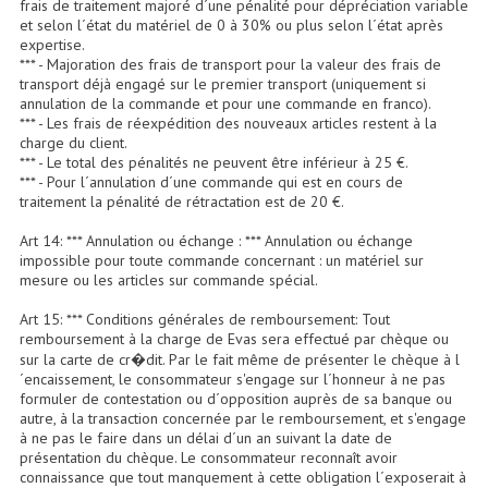
frais de traitement majoré d´une pénalité pour dépréciation variable
et selon l´état du matériel de 0 à 30% ou plus selon l´état après
expertise.
Lampes Leds
*** - Majoration des frais de transport pour la valeur des frais de
transport déjà engagé sur le premier transport (uniquement si
Lampes PAR
annulation de la commande et pour une commande en franco).
*** - Les frais de réexpédition des nouveaux articles restent à la
Lampes Théatre
charge du client.
*** - Le total des pénalités ne peuvent être inférieur à 25 €.
Les Packs Light
*** - Pour l´annulation d´une commande qui est en cours de
traitement la pénalité de rétractation est de 20 €.
Lumières Noire
Art 14: *** Annulation ou échange : *** Annulation ou échange
impossible pour toute commande concernant : un matériel sur
Lyres
mesure ou les articles sur commande spécial.
Panneaux, Piste Danse À Leds
Art 15: *** Conditions générales de remboursement: Tout
remboursement à la charge de Evas sera effectué par chèque ou
Petit Effets Lumineux
sur la carte de cr�dit. Par le fait même de présenter le chèque à l
´encaissement, le consommateur s'engage sur l´honneur à ne pas
formuler de contestation ou d´opposition auprès de sa banque ou
Projecteur De Gobo
autre, à la transaction concernée par le remboursement, et s'engage
à ne pas le faire dans un délai d´un an suivant la date de
Projecteur Extérieur Multifaisceaux
présentation du chèque. Le consommateur reconnaît avoir
connaissance que tout manquement à cette obligation l´exposerait à