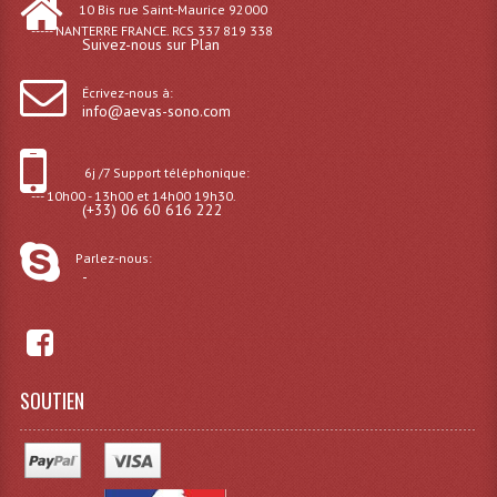
10 Bis rue Saint-Maurice 92000
----- NANTERRE FRANCE. RCS 337 819 338
Suivez-nous sur Plan
Liquides À Fumée
Liquides À Mousse
Écrivez-nous à:
info@aevas-sono.com
Nos Occasions Et Stock B
6j /7 Support téléphonique:
Les Occasions
--- 10h00 - 13h00 et 14h00 19h30.
(+33) 06 60 616 222
Notre Stock B
Parlez-nous:
Karaoké Materiel Lecteur Etc...
-
Matériel Karaoké
Disque DVD
SOUTIEN
Disque LD (30 Cm.)
TARIF ET CATALOGUE DE LOCATION