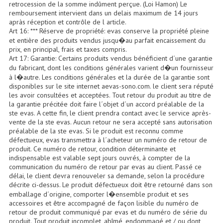
Projecteur Led Sur Batterie
retrocession de la somme indûment perçue. (Loi Hamon) Le
remboursement intervient dans un delais maximum de 14 jours
apràs réception et contrôle de l article.
Projecteurs À Leds D'extérieurs
Art 16: *** Réserve de propriété: evas conserve la propriété pleine
et entière des produits vendus jusqu�au parfait encaissement du
Projecteurs Barres De Leds
prix, en principal, frais et taxes compris.
Art 17: Garantie: Certains produits vendus bénéficient d´une garantie
Projecteurs Déco À Leds
du fabricant, dont les conditions générales varient d�un fournisseur
à l�autre. Les conditions générales et la durée de la garantie sont
Projecteurs Leds
disponibles sur le site internet aevas-sono.com. le client sera réputé
les avoir consultées et acceptées. Tout retour du produit au titre de
la garantie précitée doit faire l´objet d´un accord préalable de la
Projecteurs Plafonniers Et Encastrés
ste evas. A cette fin, le client prendra contact avec le service après-
vente de la ste evas. Aucun retour ne sera accepté sans autorisation
Projecteurs Théâtre Led
préalable de la ste evas. Si le produit est reconnu comme
défectueux, evas transmettra à l´acheteur un numéro de retour de
Projecteurs Traditionnels
produit. Ce numéro de retour, condition déterminante et
indispensable est valable sept jours ouvrés, à compter de la
Projecteurs Cycliodes
communication du numéro de retour par evas au client. Passé ce
délai, le client devra renouveler sa demande, selon la procédure
décrite ci-dessus. Le produit défectueux doit être retourné dans son
Projecteurs Découpes
emballage d´origine, comporter l�ensemble produit et ses
accessoires et être accompagné de façon lisible du numéro de
Projecteurs Par : 16 À 64 Et Autres
retour de produit communiqué par evas et du numéro de série du
produit. Tout produit incomplet, abîmé, endommagé et / ou dont