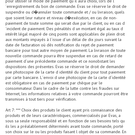
pour utiliser le mode de paiement qu´il aura choisi, lors de l
´enregistrement du bon de commande. Evas se réserve le droit de
Lecteurs Cd À Plats
suspendre ou d�annuler toute commande et / ou livraison, quels
que soient leur nature et niveau d�exécution, en cas de non-
Lecteurs Cd À Plats Lecteur MP3
paiement de toute somme qui serait due par le client, ou en cas d
´incident de paiement. Des pénalités d un montant égal au taux d
Lecteurs Double Cd Mixage Intégrée
intérêt légal majoré de cinq points sont applicables de plein droit
aux montants impayés à l´issue d´un délai de dix jours suivant la
Lecteurs Double Cd MP3
date de facturation où dès notification du rejet de paiement
bancaire pour tout autre moyen de paiement. La livraison de toute
nouvelle commande pourra être suspendue en cas de retard de
Lecteurs Lasers Simple Et Mp3 (rack 19")
paiement d´une précédente commande et ce nonobstant les
dispositions des présentes. Evas se réserve le droit de demander
Minidisc
une photocopie de la carte d identité du client pour tout paiement
par carte bancaire. L´envoi d une photocopie de la carte d´identité
Digital Package Et Logiciel
est obligatoire en cas de paiement par chèque par le
consommateur. Dans le cadre de la lutte contre les fraudes sur
Enregistreur Numérique
Internet, les informations relatives à votre commande pourront être
transmises à tout tiers pour vérification.
Platines Dvd Pour Dj
Art 7: *** Choix des produits le client ayant pris connaissance des
produits et de leurs caractéristiques, commercialisés par Evas, a
Platines Cassettes
sous sa seule responsabilité et en fonction de ses besoins tels qu
ils les a préalablement déterminés avant toute commande, porté
Limiteur De Niveau Sonore
son choix sur le ou les produits faisant l objet de sa commande. En