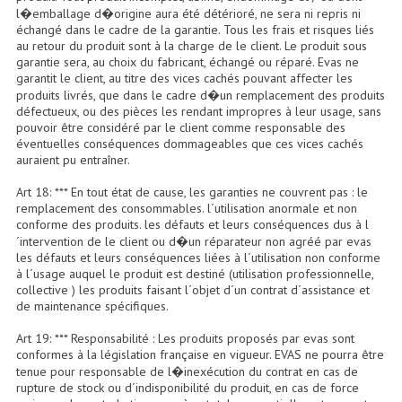
Projecteurs Poursuite
l�emballage d�origine aura été détérioré, ne sera ni repris ni
échangé dans le cadre de la garantie. Tous les frais et risques liés
Projecteurs Théatre: Plan Convexe Fresnel
au retour du produit sont à la charge de le client. Le produit sous
garantie sera, au choix du fabricant, échangé ou réparé. Evas ne
garantit le client, au titre des vices cachés pouvant affecter les
Rampe De Spots
produits livrés, que dans le cadre d�un remplacement des produits
défectueux, ou des pièces les rendant impropres à leur usage, sans
Scanners
pouvoir être considéré par le client comme responsable des
éventuelles conséquences dommageables que ces vices cachés
Stroboscopes
auraient pu entraîner.
Câbles, Connectiques.
Art 18: *** En tout état de cause, les garanties ne couvrent pas : le
remplacement des consommables. l´utilisation anormale et non
conforme des produits. les défauts et leurs conséquences dus à l
Câblage Electrique
´intervention de le client ou d�un réparateur non agréé par evas
les défauts et leurs conséquences liées à l´utilisation non conforme
Câble Rallonge DMX512 MIDI
à l´usage auquel le produit est destiné (utilisation professionnelle,
collective ) les produits faisant l´objet d´un contrat d´assistance et
Câbles Module, Cables Audio
de maintenance spécifiques.
Art 19: *** Responsabilité : Les produits proposés par evas sont
Câble Multi-Paires Audio
conformes à la législation française en vigueur. EVAS ne pourra être
tenue pour responsable de l�inexécution du contrat en cas de
Câbles Enceintes
rupture de stock ou d´indisponibilité du produit, en cas de force