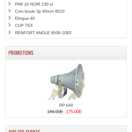
PAR 16 NOIR 230 sl
Tour De Travail Et Échafaudage
Coin boule 3p 40mm 8510
Elingue 40
Flight-Case (s) Et Accessoires
CUP TEX
RENFORT ANGLE 8508-1083
Flight Case Plasma Et Écran LCD
Flight Case Régie
PROMOTIONS
Flight Cases Platine Disque. Lecteurs CD
Flight Malettes Consoles T. Mixages
Flight-Case CDs Et Disques Vinyls
Flight-Case Pour Contrôleur DJ
RP 640
Flight-Case Pour La Lumière
194.00E
175.00E
Malle Flight Multi-Usage
Meubles DJ
AVIS DES CLIENTS