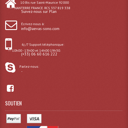
10 Bis rue Saint-Maurice 92000
----- NANTERRE FRANCE. RCS 337 819 338
Suivez-nous sur Plan
Liquides À Fumée
Liquides À Mousse
Écrivez-nous à:
info@aevas-sono.com
Nos Occasions Et Stock B
6j /7 Support téléphonique:
Les Occasions
--- 10h00 - 13h00 et 14h00 19h30.
(+33) 06 60 616 222
Notre Stock B
Parlez-nous:
Karaoké Materiel Lecteur Etc...
-
Matériel Karaoké
Disque DVD
SOUTIEN
Disque LD (30 Cm.)
TARIF ET CATALOGUE DE LOCATION