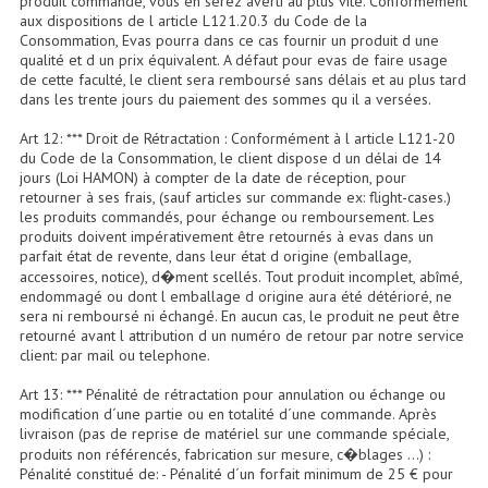
produit commandé, vous en serez averti au plus vite. Conformément
aux dispositions de l article L121.20.3 du Code de la
Consommation, Evas pourra dans ce cas fournir un produit d une
Dispatches
qualité et d un prix équivalent. A défaut pour evas de faire usage
de cette faculté, le client sera remboursé sans délais et au plus tard
Filtres Et Divers
dans les trente jours du paiement des sommes qu il a versées.
Flexibles Lumineux Leds
Art 12: *** Droit de Rétractation : Conformément à l article L121-20
du Code de la Consommation, le client dispose d un délai de 14
Guirlandes Lumineuse
jours (Loi HAMON) à compter de la date de réception, pour
retourner à ses frais, (sauf articles sur commande ex: flight-cases.)
les produits commandés, pour échange ou remboursement. Les
Gyrophares À Leds
produits doivent impérativement être retournés à evas dans un
parfait état de revente, dans leur état d origine (emballage,
Lampes Ampoules
accessoires, notice), d�ment scellés. Tout produit incomplet, abîmé,
endommagé ou dont l emballage d origine aura été détérioré, ne
Ampoules - Tubes Lumière Noire Black Gun
sera ni remboursé ni échangé. En aucun cas, le produit ne peut être
retourné avant l attribution d un numéro de retour par notre service
client: par mail ou telephone.
Lampes À Décharges
Art 13: *** Pénalité de rétractation pour annulation ou échange ou
Lampes De Couleurs
modification d´une partie ou en totalité d´une commande. Après
livraison (pas de reprise de matériel sur une commande spéciale,
Lampes Dichroique
produits non référencés, fabrication sur mesure, c�blages ...) :
Pénalité constitué de: - Pénalité d´un forfait minimum de 25 € pour
Lampes Halogenes Divers