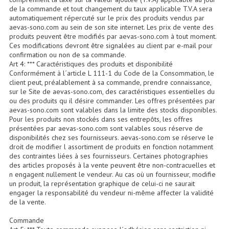
Enceintes Et Caissons Basses
de la commande et tout changement du taux applicable T.V.A sera
automatiquement répercuté sur le prix des produits vendus par
aevas-sono.com au sein de son site internet. Les prix de vente des
Packs Sono
produits peuvent être modifiés par aevas-sono.com à tout moment.
Ces modifications devront être signalées au client par e-mail pour
Enceintes Amplifiées Actives
confirmation ou non de sa commande.
Art 4: *** Caractéristiques des produits et disponibilité
Enceintes, Système Amplifiés
Conformément à l´article L 111-1 du Code de la Consommation, le
client peut, préalablement à sa commande, prendre connaissance,
Enceintes Passives Sono
sur le Site de aevas-sono.com, des caractéristiques essentielles du
ou des produits qu il désire commander. Les offres présentées par
aevas-sono.com sont valables dans la limite des stocks disponibles.
Retours De Scène
Pour les produits non stockés dans ses entrepôts, les offres
présentées par aevas-sono.com sont valables sous réserve de
Caisson De Basse Amplifié
disponibilités chez ses fournisseurs. aevas-sono.com se réserve le
droit de modifier l assortiment de produits en fonction notamment
Caissons De Basses
des contraintes liées à ses fournisseurs. Certaines photographies
des articles proposés à la vente peuvent être non-contracuelles et
n engagent nullement le vendeur. Au cas où un fournisseur, modifie
Enceinte Nomade Bluetooth
un produit, la représentation graphique de celui-ci ne saurait
engager la responsabilité du vendeur ni-même affecter la validité
Enceintes (Ecoutes De Studio)
de la vente.
Enceintes Autonomes Portables Amplifiées
Commande