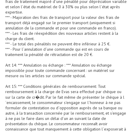
frais de traitement majoré d´une pénalité pour dépréciation variable
et selon l´état du matériel de 0 à 30% ou plus selon l´état après
expertise.
Lampes Leds
*** - Majoration des frais de transport pour la valeur des frais de
transport déjà engagé sur le premier transport (uniquement si
Lampes PAR
annulation de la commande et pour une commande en franco).
*** - Les frais de réexpédition des nouveaux articles restent à la
Lampes Théatre
charge du client.
*** - Le total des pénalités ne peuvent être inférieur à 25 €.
Les Packs Light
*** - Pour l´annulation d´une commande qui est en cours de
traitement la pénalité de rétractation est de 20 €.
Lumières Noire
Art 14: *** Annulation ou échange : *** Annulation ou échange
impossible pour toute commande concernant : un matériel sur
Lyres
mesure ou les articles sur commande spécial.
Panneaux, Piste Danse À Leds
Art 15: *** Conditions générales de remboursement: Tout
remboursement à la charge de Evas sera effectué par chèque ou
Petit Effets Lumineux
sur la carte de cr�dit. Par le fait même de présenter le chèque à l
´encaissement, le consommateur s'engage sur l´honneur à ne pas
formuler de contestation ou d´opposition auprès de sa banque ou
Projecteur De Gobo
autre, à la transaction concernée par le remboursement, et s'engage
à ne pas le faire dans un délai d´un an suivant la date de
Projecteur Extérieur Multifaisceaux
présentation du chèque. Le consommateur reconnaît avoir
connaissance que tout manquement à cette obligation l´exposerait à