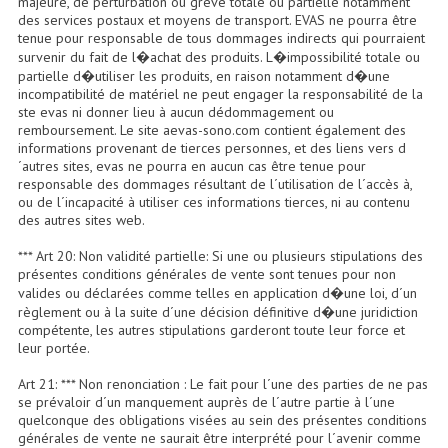
majeure, de perturbation ou grève totale ou partielle notamment
Connectiques, Prises Etc...
des services postaux et moyens de transport. EVAS ne pourra être
tenue pour responsable de tous dommages indirects qui pourraient
Adaptateurs Audio
survenir du fait de l�achat des produits. L�impossibilité totale ou
partielle d�utiliser les produits, en raison notamment d�une
incompatibilité de matériel ne peut engager la responsabilité de la
Divers Bricolage
ste evas ni donner lieu à aucun dédommagement ou
remboursement. Le site aevas-sono.com contient également des
Divers Bricolage
informations provenant de tierces personnes, et des liens vers d
´autres sites, evas ne pourra en aucun cas être tenue pour
Haut-Parleurs Origine Sav
responsable des dommages résultant de l´utilisation de l´accès à,
ou de l´incapacité à utiliser ces informations tierces, ni au contenu
Membrannes De Haut Parleurs
des autres sites web.
*** Art 20: Non validité partielle: Si une ou plusieurs stipulations des
Pieces Détachées Sav
présentes conditions générales de vente sont tenues pour non
valides ou déclarées comme telles en application d�une loi, d´un
Public-Adress
règlement ou à la suite d´une décision définitive d�une juridiction
compétente, les autres stipulations garderont toute leur force et
Accessoires Public-Adress L100V
leur portée.
Amplificateurs (L 100v)
Art 21: *** Non renonciation : Le fait pour l´une des parties de ne pas
se prévaloir d´un manquement auprès de l´autre partie à l´une
quelconque des obligations visées au sein des présentes conditions
Enceintes Encastrables Ligne 100V 4-8 Ohm
générales de vente ne saurait être interprété pour l´avenir comme