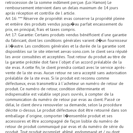
Projecteur Led Sur Batterie
retrocession de la somme indûment perçue. (Loi Hamon) Le
remboursement intervient dans un delais maximum de 14 jours
apràs réception et contrôle de l article.
Projecteurs À Leds D'extérieurs
Art 16: *** Réserve de propriété: evas conserve la propriété pleine
et entière des produits vendus jusqu�au parfait encaissement du
Projecteurs Barres De Leds
prix, en principal, frais et taxes compris.
Art 17: Garantie: Certains produits vendus bénéficient d´une garantie
Projecteurs Déco À Leds
du fabricant, dont les conditions générales varient d�un fournisseur
à l�autre. Les conditions générales et la durée de la garantie sont
Projecteurs Leds
disponibles sur le site internet aevas-sono.com. le client sera réputé
les avoir consultées et acceptées. Tout retour du produit au titre de
la garantie précitée doit faire l´objet d´un accord préalable de la
Projecteurs Plafonniers Et Encastrés
ste evas. A cette fin, le client prendra contact avec le service après-
vente de la ste evas. Aucun retour ne sera accepté sans autorisation
Projecteurs Théâtre Led
préalable de la ste evas. Si le produit est reconnu comme
défectueux, evas transmettra à l´acheteur un numéro de retour de
Projecteurs Traditionnels
produit. Ce numéro de retour, condition déterminante et
indispensable est valable sept jours ouvrés, à compter de la
Projecteurs Cycliodes
communication du numéro de retour par evas au client. Passé ce
délai, le client devra renouveler sa demande, selon la procédure
décrite ci-dessus. Le produit défectueux doit être retourné dans son
Projecteurs Découpes
emballage d´origine, comporter l�ensemble produit et ses
accessoires et être accompagné de façon lisible du numéro de
Projecteurs Par : 16 À 64 Et Autres
retour de produit communiqué par evas et du numéro de série du
produit. Tout produit incomplet, abîmé, endommagé et / ou dont