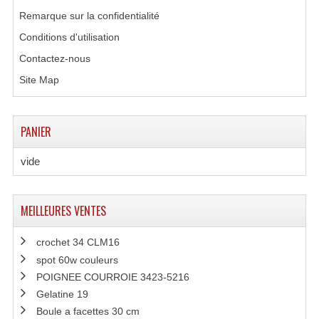
Remarque sur la confidentialité
Grill Auto-Porté
Conditions d'utilisation
Monotubes Et Angles 50mm
Contactez-nous
Pendrillon Et Ossature
Site Map
Pieds De Levage
PANIER
Ponts - Portiques
vide
Praticable Et Accessoires
Structure Echelle 290 Asd
MEILLEURES VENTES
Structure Et Angles Quatro Deco
crochet 34 CLM16
Structures
spot 60w couleurs
POIGNEE COURROIE 3423-5216
Structures Carrées
Gelatine 19
Structures, Angles Sd150
Boule a facettes 30 cm