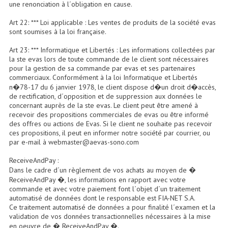
une renonciation à l´obligation en cause.
Enceintes Murales (Ligne 100V 16 - 8 Ohm)
Art 22: *** Loi applicable : Les ventes de produits de la société evas
Hp À Chambre De Compression
sont soumises à la loi française.
Art 23: *** Informatique et Libertés : Les informations collectées par
Lecteurs Mp3 Et CDs Sources
la ste evas lors de toute commande de le client sont nécessaires
pour la gestion de sa commande par evas et ses partenaires
Microphone PA & Micro Pupitre
commerciaux. Conformément à la loi Informatique et Libertés
n�78-17 du 6 janvier 1978, le client dispose d�un droit d�accès,
Projecteurs De Son
de rectification, d´opposition et de suppression aux données le
concernant auprès de la ste evas. Le client peut être amené à
Sono: Conférences Securité Visite Guidée
recevoir des propositions commerciales de evas ou être informé
des offres ou actions de Evas. Si le client ne souhaite pas recevoir
ces propositions, il peut en informer notre société par courrier, ou
Système D'audio Guide
par e-mail à webmaster@aevas-sono.com
Système D'interprétation Simultanée
ReceiveAndPay :
Dans le cadre d´un règlement de vos achats au moyen de �
Système De Conférence
ReceiveAndPay �, les informations en rapport avec votre
commande et avec votre paiement font l´objet d´un traitement
Système Visite Guidée
automatisé de données dont le responsable est FIA-NET S.A.
Ce traitement automatisé de données a pour finalité l´examen et la
validation de vos données transactionnelles nécessaires à la mise
Sonorisation Securité EN-54
en oeuvre de � ReceiveAndPay �.