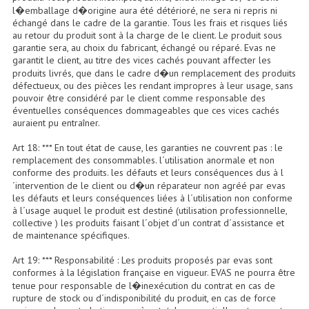
Projecteurs Poursuite
l�emballage d�origine aura été détérioré, ne sera ni repris ni
échangé dans le cadre de la garantie. Tous les frais et risques liés
Projecteurs Théatre: Plan Convexe Fresnel
au retour du produit sont à la charge de le client. Le produit sous
garantie sera, au choix du fabricant, échangé ou réparé. Evas ne
garantit le client, au titre des vices cachés pouvant affecter les
Rampe De Spots
produits livrés, que dans le cadre d�un remplacement des produits
défectueux, ou des pièces les rendant impropres à leur usage, sans
Scanners
pouvoir être considéré par le client comme responsable des
éventuelles conséquences dommageables que ces vices cachés
Stroboscopes
auraient pu entraîner.
Câbles, Connectiques.
Art 18: *** En tout état de cause, les garanties ne couvrent pas : le
remplacement des consommables. l´utilisation anormale et non
conforme des produits. les défauts et leurs conséquences dus à l
Câblage Electrique
´intervention de le client ou d�un réparateur non agréé par evas
les défauts et leurs conséquences liées à l´utilisation non conforme
Câble Rallonge DMX512 MIDI
à l´usage auquel le produit est destiné (utilisation professionnelle,
collective ) les produits faisant l´objet d´un contrat d´assistance et
Câbles Module, Cables Audio
de maintenance spécifiques.
Art 19: *** Responsabilité : Les produits proposés par evas sont
Câble Multi-Paires Audio
conformes à la législation française en vigueur. EVAS ne pourra être
tenue pour responsable de l�inexécution du contrat en cas de
Câbles Enceintes
rupture de stock ou d´indisponibilité du produit, en cas de force