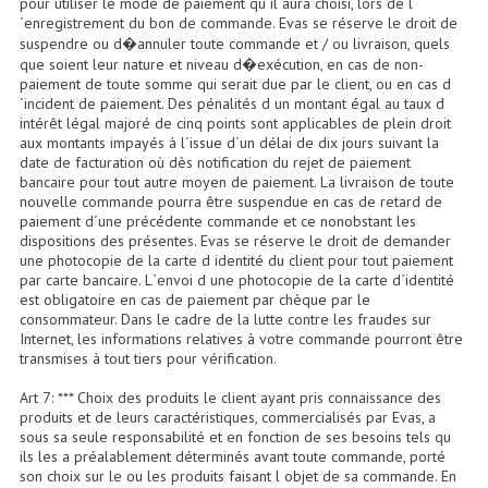
pour utiliser le mode de paiement qu´il aura choisi, lors de l
´enregistrement du bon de commande. Evas se réserve le droit de
Lecteurs Cd À Plats
suspendre ou d�annuler toute commande et / ou livraison, quels
que soient leur nature et niveau d�exécution, en cas de non-
Lecteurs Cd À Plats Lecteur MP3
paiement de toute somme qui serait due par le client, ou en cas d
´incident de paiement. Des pénalités d un montant égal au taux d
Lecteurs Double Cd Mixage Intégrée
intérêt légal majoré de cinq points sont applicables de plein droit
aux montants impayés à l´issue d´un délai de dix jours suivant la
Lecteurs Double Cd MP3
date de facturation où dès notification du rejet de paiement
bancaire pour tout autre moyen de paiement. La livraison de toute
nouvelle commande pourra être suspendue en cas de retard de
Lecteurs Lasers Simple Et Mp3 (rack 19")
paiement d´une précédente commande et ce nonobstant les
dispositions des présentes. Evas se réserve le droit de demander
Minidisc
une photocopie de la carte d identité du client pour tout paiement
par carte bancaire. L´envoi d une photocopie de la carte d´identité
Digital Package Et Logiciel
est obligatoire en cas de paiement par chèque par le
consommateur. Dans le cadre de la lutte contre les fraudes sur
Enregistreur Numérique
Internet, les informations relatives à votre commande pourront être
transmises à tout tiers pour vérification.
Platines Dvd Pour Dj
Art 7: *** Choix des produits le client ayant pris connaissance des
produits et de leurs caractéristiques, commercialisés par Evas, a
Platines Cassettes
sous sa seule responsabilité et en fonction de ses besoins tels qu
ils les a préalablement déterminés avant toute commande, porté
Limiteur De Niveau Sonore
son choix sur le ou les produits faisant l objet de sa commande. En