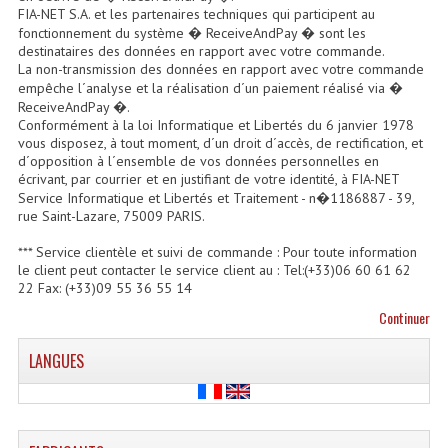
FIA-NET S.A. et les partenaires techniques qui participent au
Système Boucle Magnétique
fonctionnement du système � ReceiveAndPay � sont les
destinataires des données en rapport avec votre commande.
Structures, Pieds, Ponts...
La non-transmission des données en rapport avec votre commande
empêche l´analyse et la réalisation d´un paiement réalisé via �
Angle AG20 Structure Contest
ReceiveAndPay �.
Conformément à la loi Informatique et Libertés du 6 janvier 1978
vous disposez, à tout moment, d´un droit d´accès, de rectification, et
Angle AG29 Structure Contest
d´opposition à l´ensemble de vos données personnelles en
écrivant, par courrier et en justifiant de votre identité, à FIA-NET
Angle DECO22Q Structure Contest
Service Informatique et Libertés et Traitement - n�1186887 - 39,
rue Saint-Lazare, 75009 PARIS.
Angle DECOTRI Structure Contest
*** Service clientèle et suivi de commande : Pour toute information
Angle DUO Structure Contest
le client peut contacter le service client au : Tel:(+33)06 60 61 62
22 Fax: (+33)09 55 36 55 14
Angles Structure ASD SX290
Continuer
Angles Structure ASD SZ 290
LANGUES
Angles Structure Duo290
Angles Structure QUATRO290