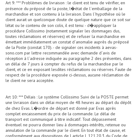
Art 9: *** Problèmes de livraison : le client est tenu de vérifier, en
présence du préposé de la poste, l�état de l´emballage de la
Système Sans Fil In-Ear Monitoring
marchandise et son contenu à la livraison. Dans l´hypothèse où le
client aurait un quelconque doute de quelque nature que ce soit sur
Table Mixages Et Contrôleurs & Consoles
létat ou le contenu de son colis, il est tenu: - d�appliquer la
procédure Collissimo (notamment signaler les dommages dus,
Tables De Mixage DJ
toutes réclamations et réserves) et de refuser la marchandise en
émettant immédiatement un constat d´anomalie auprès du préposé
Controleurs DJ USB / MP3
de la Poste (constat 170). - de signaler ces incidents à aevas-
sono.com par lettre recommandée avec demande d´avis de
réception à l´adresse indiquée au paragraphe 2 des présentes, dans
Consoles Sono Et Studio
un délai de 7 jours à compter du refus de la marchandise par le
client, et ce en exposant lesdites réclamations ou réserves. Faute de
Consoles Numériques
respect de la procédure exposée ci-dessus, aucune réclamation de
le client ne sera acceptée.
Consoles Amplifiées
Lumière
Art 10: *** Délais : Le système Collissimo Suivi de la POSTE permet
une livraison dans un délai moyen de 48 heures au départ du dépôt
de chez Evas. L�ordre de départ est donné par Evas après
Boules À Facettes
complet encaissement du prix de la commande. Le délai de
transport est communiqué à titre indicatif. Tout dépassement
Changeurs De Couleurs
éventuel ne pourra donner lieu à dommages-intérêts, retenue ou
annulation de la commande par le client. En tout état de cause, et
Déco Light
conformément aux dispositions de l article L 121.20.3 du Code de