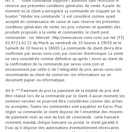
Art 5: *** Toute commande suppose l´adhésion sans restriction ni
Enceintes Hifi
réserve aux présentes conditions générales de vente. A partir du
moment où le client a enregistré sa commande en cliquant sur le
bouton " Valider ma commande ", il est considéré comme ayant
Enceintes Monitoring
accepté en connaissance de cause et sans réserve les présentes
conditions générales de vente, les prix, volumes et quantités des
Filtres Actifs, Correcteurs
produits proposés à la vente et commandés. le client peut
commander : sur Internet : http://www.aevas-sono.com/ par tel: (33)
Haut-Parleurs Moteurs Tweeters Filtres
01.47.21.62.22 du Mardi au vendredi de 10 heures à 19h30 et le
Samedi de 10 heures à 18h00. La commande du client devra être
confirmée par aevas-sono.com, par courrier électronique. La vente
Haut Parleurs Sono
ne sera considérée comme définitive qu après l envoi au client de
la confirmation de la commande par aevas-sono.com et
Filtres Passifs
encaissement par celle-ci de l´intégralité du prix. aevas-sono.com
recommande au client de conserver ces informations sur un
Haut-Parleurs Amplis Guitare
document papier ou informatique.
Moteurs Pavillons Pour Enceinte
Art 6: *** Paiement du prix Le paiement de la totalité du prix doit
être réalisé lors de la commande par le client. A aucun moment, les
sommes versées ne pourront être considérées comme des arrhes
Tweeters Pour Enceintes
ou acomptes. Toutes les commandes sont payables en Euros. Pour
régler sa commande, le client dispose de l´ensemble des moyens
Lecteurs Audio & Sources
de paiement visés au sein du bon de commande : carte bancaire
virement, mandat, chèque bancaire ou postal. le client garantit à
Platines Disque Vinyles
Evas qu´il dispose des autorisations éventuellement nécessaires