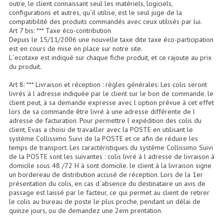
outre, le client connaissant seul les matériels, logiciels,
Microphones Scène Et Studio
configurations et autres, qu´il utilise, est le seul juge de la
compatibilité des produits commandés avec ceux utilisés par lui.
Art 7 bis: *** Taxe éco-contribution
Microphones Filaires
Depuis le 15/11/2006 une nouvelle taxe dite taxe éco-participation
est en cours de mise en place sur notre site.
Micro Sans Fil HF VHF 200MHZ
L´ecotaxe est indiqué sur chaque fiche produit, et ce rajoute au prix
du produit.
Micro Sans Fil HF UHF 800MHZ
Art 8: *** Livraison et réception : règles générales: Les colis seront
livrés à l adresse indiquée par le client sur le bon de commande. le
Micros De Studio
client peut, à sa demande expresse avec l option prévue à cet effet
lors de sa commande être livré à une adresse différente de l
Microphones De Surface
adresse de facturation. Pour permettre l expédition des colis du
client, Evas a choisi de travailler avec la POSTE en utilisant le
Multi-Effets, Reverbes Etc...
système Collissimo Suivi de la POSTE et ce afin de réduire les
temps de transport. Les caractéristiques du système Collissimo Suivi
Peripheriques Traitements Et Accessoires
de la POSTE sont les suivantes : colis livré à l adresse de livraison à
domicile sous 48 /72 H à sont domicile. le client à la livraison signe
un bordereau de distribution accusé de réception. Lors de la 1er
Portes Voix Mégaphones
présentation du colis, en cas d´absence du destinataire un avis de
passage est laissé par le facteur, ce qui permet au client de retirer
Pupitre Pour Discours
le colis au bureau de poste le plus proche, pendant un délai de
quinze jours, ou de demandez une 2em prentation.
Samplers, Échantillonneurs