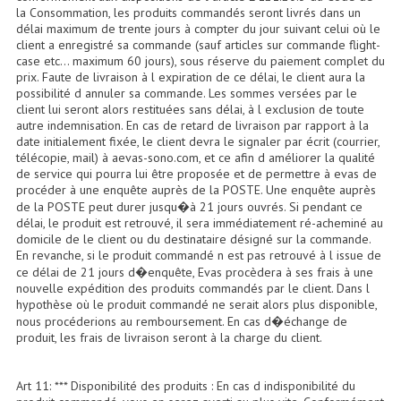
la Consommation, les produits commandés seront livrés dans un
délai maximum de trente jours à compter du jour suivant celui où le
Effets LASERS
client a enregistré sa commande (sauf articles sur commande flight-
case etc... maximum 60 jours), sous réserve du paiement complet du
Laser Multi-Points
prix. Faute de livraison à l expiration de ce délai, le client aura la
possibilité d annuler sa commande. Les sommes versées par le
Lasers (Effets Volumetriques)
client lui seront alors restituées sans délai, à l exclusion de toute
autre indemnisation. En cas de retard de livraison par rapport à la
Lasers D'extérieur Multi-Points
date initialement fixée, le client devra le signaler par écrit (courrier,
télécopie, mail) à aevas-sono.com, et ce afin d améliorer la qualité
de service qui pourra lui être proposée et de permettre à evas de
Effets Lumineux À Leds
procéder à une enquête auprès de la POSTE. Une enquête auprès
de la POSTE peut durer jusqu�à 21 jours ouvrés. Si pendant ce
Effets Lumineux, Centre De Piste
délai, le produit est retrouvé, il sera immédiatement ré-acheminé au
domicile de le client ou du destinataire désigné sur la commande.
Effets Lumineux, Effets Disco
En revanche, si le produit commandé n est pas retrouvé à l issue de
ce délai de 21 jours d�enquête, Evas procèdera à ses frais à une
Electronique Commande Light
nouvelle expédition des produits commandés par le client. Dans l
hypothèse où le produit commandé ne serait alors plus disponible,
nous procéderions au remboursement. En cas d�échange de
Blocs De Puissance
produit, les frais de livraison seront à la charge du client.
Chenillards Modulateurs
Art 11: *** Disponibilité des produits : En cas d indisponibilité du
Consoles Éclairage DMX