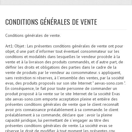
Quoi De Neuf?
Promotions
CONDITIONS GÉNÉRALES DE VENTE
Plan Acces, Horaires.
Conditions générales de vente.
Location De Matériel
Art1: Objet : Les présentes conditions générales de vente ont pour
Le Matériel D´occasion
objet, d une part d´informer tout éventuel consommateur sur les
conditions et modalités dans lesquelles le vendeur procède à la
Recherche Avancée
vente et à la livraison des produits commandés, et d´autre part, de
définir les droits et obligations des parties dans le cadre de la
vente de produits par le vendeur au consommateur. s appliquent,
Recevoir Nos Promotions
sans restriction ni réserves, à l´ensemble des ventes, par la société
evas, des produits proposés sur son site Internet " aevas-sono.com ".
Faire Votre Devis
En conséquence, le fait pour toute personne de commander un
produit proposé à la vente sur le site Internet de la société Evas
CATÉGORIES
site aevas-sono.com emporte acceptation pleine et entière des
présentes conditions générales de vente que le client reconnaît
avoir pris connaissance préalablement à sa commande. le client
Sonorisation
préalablement à sa commande, déclare que : avoir la pleine
capacité juridique, lui permettant de s´engager au titre des
Accessoires Pieds Cellules Diamants
présentes conditions générales de vente. La société evas se
réserve le droit de modifier à tout moment les présentes cgv.