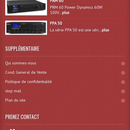
PRM 60
PRM 60 Power Dynamics 60W
Machines À Brouillard
100V...
plus
PPA 50
Lanceur De Flammes Et Cartouche De Gaz
La série PPA 50 est une séri...
plus
Machine À Etincelles Froides
Machines & Canon À Confettis
SUPPLÉMENTAIRE
Machines À Bulles
Qui sommes-nous
Machines À Effet Brouillard
Cond. General de Vente
Politique de confidentialité
Machines À Fumée Lourde
stop mail
Machines À Mousse, Neige, Liquides
Plan du site
Liquide À Brouillard
PRENEZ CONTACT
Liquide À Bulles
Liquide À Neige