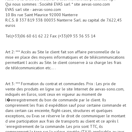
Accessoires Enceintes
Qui nous sommes : Société EVAS sarl * site aevas-sono.com
EVAS sarl site - aevas-sono.com
10 Bis rue Saint Maurice 92000 Nanterre
Accessoires Micro, Pieds De Régie
R.C.S. B 337 819 338 00035 Nanterre Sarl. au capital de 7.622,45
euros
Cellule (s)
Tel:(+33)06 60 61 62 22 Fax: (+33)09 55 36 55 14
Diamants
Pieds D'enceintes
Art 2: *** Accès au Site le client fait son affaire personnelle de la
mise en place des moyens informatiques et de télécommunications
permettant l accès au Site. le client conserve à sa charge les frais
Selecteurs Audio Vidéo
de télécommunication etc... .
Amplificateurs
Art 3: *** Formation du contrat et commandes. Prix : Les prix de
Amplificateurs Multi-Canaux
vente des produits en ligne sur le site Internet de aevas-sono.com,
indiqués en Euros, sont ceux en vigueur au moment de
Casques Stéréo
l�enregistrement du bon de commande par le client. Ils
comprennent les frais d expédition sauf pour certaine commande et
dans certain cas enceinte, flight-cases, structures et quelques
Compresseurs , Limiteurs , Noise Gate
exceptions, ou Evas se réserve le droit de communiquer le montant
d une participation aux frais de transports au client et ce après l
Egaliseur Egaliseurs
´enregistrement de la commande. Les prix sont TTC, ils
comprennent la taxe sur la valeur ajoutée (T.V.A) applicable au jour