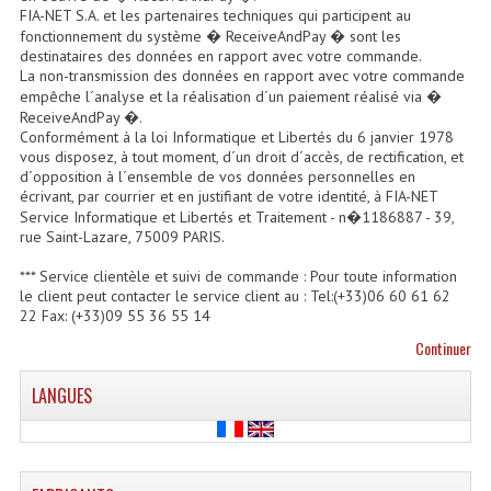
FIA-NET S.A. et les partenaires techniques qui participent au
Système Boucle Magnétique
fonctionnement du système � ReceiveAndPay � sont les
destinataires des données en rapport avec votre commande.
Structures, Pieds, Ponts...
La non-transmission des données en rapport avec votre commande
empêche l´analyse et la réalisation d´un paiement réalisé via �
Angle AG20 Structure Contest
ReceiveAndPay �.
Conformément à la loi Informatique et Libertés du 6 janvier 1978
vous disposez, à tout moment, d´un droit d´accès, de rectification, et
Angle AG29 Structure Contest
d´opposition à l´ensemble de vos données personnelles en
écrivant, par courrier et en justifiant de votre identité, à FIA-NET
Angle DECO22Q Structure Contest
Service Informatique et Libertés et Traitement - n�1186887 - 39,
rue Saint-Lazare, 75009 PARIS.
Angle DECOTRI Structure Contest
*** Service clientèle et suivi de commande : Pour toute information
Angle DUO Structure Contest
le client peut contacter le service client au : Tel:(+33)06 60 61 62
22 Fax: (+33)09 55 36 55 14
Angles Structure ASD SX290
Continuer
Angles Structure ASD SZ 290
LANGUES
Angles Structure Duo290
Angles Structure QUATRO290