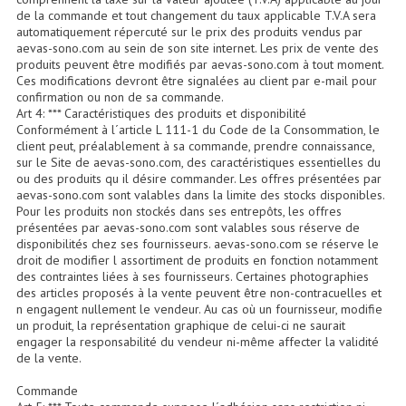
Enceintes Et Caissons Basses
de la commande et tout changement du taux applicable T.V.A sera
automatiquement répercuté sur le prix des produits vendus par
aevas-sono.com au sein de son site internet. Les prix de vente des
Packs Sono
produits peuvent être modifiés par aevas-sono.com à tout moment.
Ces modifications devront être signalées au client par e-mail pour
Enceintes Amplifiées Actives
confirmation ou non de sa commande.
Art 4: *** Caractéristiques des produits et disponibilité
Enceintes, Système Amplifiés
Conformément à l´article L 111-1 du Code de la Consommation, le
client peut, préalablement à sa commande, prendre connaissance,
Enceintes Passives Sono
sur le Site de aevas-sono.com, des caractéristiques essentielles du
ou des produits qu il désire commander. Les offres présentées par
aevas-sono.com sont valables dans la limite des stocks disponibles.
Retours De Scène
Pour les produits non stockés dans ses entrepôts, les offres
présentées par aevas-sono.com sont valables sous réserve de
Caisson De Basse Amplifié
disponibilités chez ses fournisseurs. aevas-sono.com se réserve le
droit de modifier l assortiment de produits en fonction notamment
Caissons De Basses
des contraintes liées à ses fournisseurs. Certaines photographies
des articles proposés à la vente peuvent être non-contracuelles et
n engagent nullement le vendeur. Au cas où un fournisseur, modifie
Enceinte Nomade Bluetooth
un produit, la représentation graphique de celui-ci ne saurait
engager la responsabilité du vendeur ni-même affecter la validité
Enceintes (Ecoutes De Studio)
de la vente.
Enceintes Autonomes Portables Amplifiées
Commande