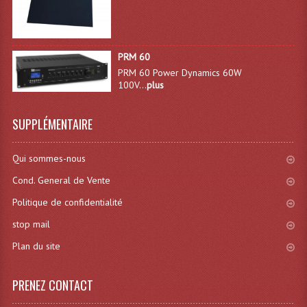
Machines À Brouillard
Lanceur De Flammes Et Cartouche De Gaz
PRM 60
PRM 60 Power Dynamics 60W
Machine À Etincelles Froides
100V...
plus
Machines & Canon À Confettis
SUPPLÉMENTAIRE
Machines À Bulles
Qui sommes-nous
Machines À Effet Brouillard
Cond. General de Vente
Machines À Fumée Lourde
Politique de confidentialité
Machines À Mousse, Neige, Liquides
stop mail
Plan du site
Liquide À Brouillard
Liquide À Bulles
PRENEZ CONTACT
Liquide À Neige