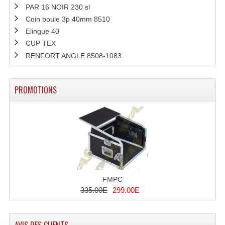
PAR 16 NOIR 230 sl
Tour De Travail Et Échafaudage
Coin boule 3p 40mm 8510
Elingue 40
Flight-Case (s) Et Accessoires
CUP TEX
RENFORT ANGLE 8508-1083
Flight Case Plasma Et Écran LCD
Flight Case Régie
PROMOTIONS
Flight Cases Platine Disque. Lecteurs CD
Flight Malettes Consoles T. Mixages
Flight-Case CDs Et Disques Vinyls
Flight-Case Pour Contrôleur DJ
FMPC
Flight-Case Pour La Lumière
335.00E
299.00E
Malle Flight Multi-Usage
Meubles DJ
AVIS DES CLIENTS