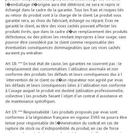
Projecteurs Poursuite
l�emballage d�origine aura été détérioré, ne sera ni repris ni
échangé dans le cadre de la garantie. Tous les frais et risques liés
Projecteurs Théatre: Plan Convexe Fresnel
au retour du produit sont à la charge de le client. Le produit sous
garantie sera, au choix du fabricant, échangé ou réparé. Evas ne
garantit le client, au titre des vices cachés pouvant affecter les
Rampe De Spots
produits livrés, que dans le cadre d�un remplacement des produits
défectueux, ou des pièces les rendant impropres à leur usage, sans
Scanners
pouvoir être considéré par le client comme responsable des
éventuelles conséquences dommageables que ces vices cachés
Stroboscopes
auraient pu entraîner.
Câbles, Connectiques.
Art 18: *** En tout état de cause, les garanties ne couvrent pas : le
remplacement des consommables. l´utilisation anormale et non
conforme des produits. les défauts et leurs conséquences dus à l
Câblage Electrique
´intervention de le client ou d�un réparateur non agréé par evas
les défauts et leurs conséquences liées à l´utilisation non conforme
Câble Rallonge DMX512 MIDI
à l´usage auquel le produit est destiné (utilisation professionnelle,
collective ) les produits faisant l´objet d´un contrat d´assistance et
Câbles Module, Cables Audio
de maintenance spécifiques.
Art 19: *** Responsabilité : Les produits proposés par evas sont
Câble Multi-Paires Audio
conformes à la législation française en vigueur. EVAS ne pourra être
tenue pour responsable de l�inexécution du contrat en cas de
Câbles Enceintes
rupture de stock ou d´indisponibilité du produit, en cas de force