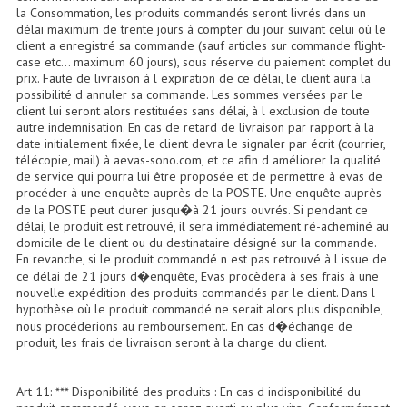
la Consommation, les produits commandés seront livrés dans un
délai maximum de trente jours à compter du jour suivant celui où le
Effets LASERS
client a enregistré sa commande (sauf articles sur commande flight-
case etc... maximum 60 jours), sous réserve du paiement complet du
Laser Multi-Points
prix. Faute de livraison à l expiration de ce délai, le client aura la
possibilité d annuler sa commande. Les sommes versées par le
Lasers (Effets Volumetriques)
client lui seront alors restituées sans délai, à l exclusion de toute
autre indemnisation. En cas de retard de livraison par rapport à la
Lasers D'extérieur Multi-Points
date initialement fixée, le client devra le signaler par écrit (courrier,
télécopie, mail) à aevas-sono.com, et ce afin d améliorer la qualité
de service qui pourra lui être proposée et de permettre à evas de
Effets Lumineux À Leds
procéder à une enquête auprès de la POSTE. Une enquête auprès
de la POSTE peut durer jusqu�à 21 jours ouvrés. Si pendant ce
Effets Lumineux, Centre De Piste
délai, le produit est retrouvé, il sera immédiatement ré-acheminé au
domicile de le client ou du destinataire désigné sur la commande.
Effets Lumineux, Effets Disco
En revanche, si le produit commandé n est pas retrouvé à l issue de
ce délai de 21 jours d�enquête, Evas procèdera à ses frais à une
Electronique Commande Light
nouvelle expédition des produits commandés par le client. Dans l
hypothèse où le produit commandé ne serait alors plus disponible,
nous procéderions au remboursement. En cas d�échange de
Blocs De Puissance
produit, les frais de livraison seront à la charge du client.
Chenillards Modulateurs
Art 11: *** Disponibilité des produits : En cas d indisponibilité du
Consoles Éclairage DMX