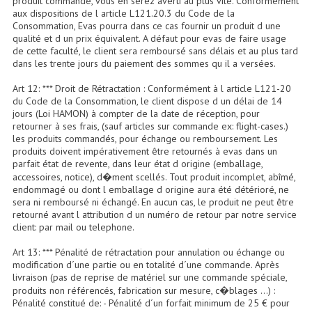
produit commandé, vous en serez averti au plus vite. Conformément
aux dispositions de l article L121.20.3 du Code de la
Consommation, Evas pourra dans ce cas fournir un produit d une
Dispatches
qualité et d un prix équivalent. A défaut pour evas de faire usage
de cette faculté, le client sera remboursé sans délais et au plus tard
Filtres Et Divers
dans les trente jours du paiement des sommes qu il a versées.
Flexibles Lumineux Leds
Art 12: *** Droit de Rétractation : Conformément à l article L121-20
du Code de la Consommation, le client dispose d un délai de 14
Guirlandes Lumineuse
jours (Loi HAMON) à compter de la date de réception, pour
retourner à ses frais, (sauf articles sur commande ex: flight-cases.)
les produits commandés, pour échange ou remboursement. Les
Gyrophares À Leds
produits doivent impérativement être retournés à evas dans un
parfait état de revente, dans leur état d origine (emballage,
Lampes Ampoules
accessoires, notice), d�ment scellés. Tout produit incomplet, abîmé,
endommagé ou dont l emballage d origine aura été détérioré, ne
Ampoules - Tubes Lumière Noire Black Gun
sera ni remboursé ni échangé. En aucun cas, le produit ne peut être
retourné avant l attribution d un numéro de retour par notre service
client: par mail ou telephone.
Lampes À Décharges
Art 13: *** Pénalité de rétractation pour annulation ou échange ou
Lampes De Couleurs
modification d´une partie ou en totalité d´une commande. Après
livraison (pas de reprise de matériel sur une commande spéciale,
Lampes Dichroique
produits non référencés, fabrication sur mesure, c�blages ...) :
Pénalité constitué de: - Pénalité d´un forfait minimum de 25 € pour
Lampes Halogenes Divers