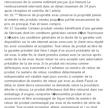
Projecteur Led Sur Batterie
retrocession de la somme indûment perçue. (Loi Hamon) Le
remboursement intervient dans un delais maximum de 14 jours
apràs réception et contrôle de l article.
Projecteurs À Leds D'extérieurs
Art 16: *** Réserve de propriété: evas conserve la propriété pleine
et entière des produits vendus jusqu�au parfait encaissement du
Projecteurs Barres De Leds
prix, en principal, frais et taxes compris.
Art 17: Garantie: Certains produits vendus bénéficient d´une garantie
Projecteurs Déco À Leds
du fabricant, dont les conditions générales varient d�un fournisseur
à l�autre. Les conditions générales et la durée de la garantie sont
Projecteurs Leds
disponibles sur le site internet aevas-sono.com. le client sera réputé
les avoir consultées et acceptées. Tout retour du produit au titre de
la garantie précitée doit faire l´objet d´un accord préalable de la
Projecteurs Plafonniers Et Encastrés
ste evas. A cette fin, le client prendra contact avec le service après-
vente de la ste evas. Aucun retour ne sera accepté sans autorisation
Projecteurs Théâtre Led
préalable de la ste evas. Si le produit est reconnu comme
défectueux, evas transmettra à l´acheteur un numéro de retour de
Projecteurs Traditionnels
produit. Ce numéro de retour, condition déterminante et
indispensable est valable sept jours ouvrés, à compter de la
Projecteurs Cycliodes
communication du numéro de retour par evas au client. Passé ce
délai, le client devra renouveler sa demande, selon la procédure
décrite ci-dessus. Le produit défectueux doit être retourné dans son
Projecteurs Découpes
emballage d´origine, comporter l�ensemble produit et ses
accessoires et être accompagné de façon lisible du numéro de
Projecteurs Par : 16 À 64 Et Autres
retour de produit communiqué par evas et du numéro de série du
produit. Tout produit incomplet, abîmé, endommagé et / ou dont