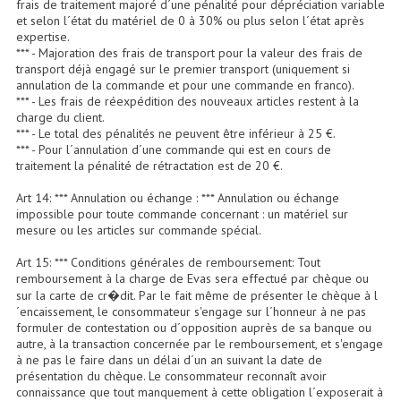
frais de traitement majoré d´une pénalité pour dépréciation variable
et selon l´état du matériel de 0 à 30% ou plus selon l´état après
expertise.
Lampes Leds
*** - Majoration des frais de transport pour la valeur des frais de
transport déjà engagé sur le premier transport (uniquement si
Lampes PAR
annulation de la commande et pour une commande en franco).
*** - Les frais de réexpédition des nouveaux articles restent à la
Lampes Théatre
charge du client.
*** - Le total des pénalités ne peuvent être inférieur à 25 €.
Les Packs Light
*** - Pour l´annulation d´une commande qui est en cours de
traitement la pénalité de rétractation est de 20 €.
Lumières Noire
Art 14: *** Annulation ou échange : *** Annulation ou échange
impossible pour toute commande concernant : un matériel sur
Lyres
mesure ou les articles sur commande spécial.
Panneaux, Piste Danse À Leds
Art 15: *** Conditions générales de remboursement: Tout
remboursement à la charge de Evas sera effectué par chèque ou
Petit Effets Lumineux
sur la carte de cr�dit. Par le fait même de présenter le chèque à l
´encaissement, le consommateur s'engage sur l´honneur à ne pas
formuler de contestation ou d´opposition auprès de sa banque ou
Projecteur De Gobo
autre, à la transaction concernée par le remboursement, et s'engage
à ne pas le faire dans un délai d´un an suivant la date de
Projecteur Extérieur Multifaisceaux
présentation du chèque. Le consommateur reconnaît avoir
connaissance que tout manquement à cette obligation l´exposerait à