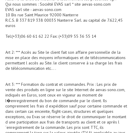
Accessoires Enceintes
Qui nous sommes : Société EVAS sarl * site aevas-sono.com
EVAS sarl site - aevas-sono.com
10 Bis rue Saint Maurice 92000 Nanterre
Accessoires Micro, Pieds De Régie
R.C.S. B 337 819 338 00035 Nanterre Sarl. au capital de 7.622,45
euros
Cellule (s)
Tel:(+33)06 60 61 62 22 Fax: (+33)09 55 36 55 14
Diamants
Pieds D'enceintes
Art 2: *** Accès au Site le client fait son affaire personnelle de la
mise en place des moyens informatiques et de télécommunications
permettant l accès au Site. le client conserve à sa charge les frais
Selecteurs Audio Vidéo
de télécommunication etc... .
Amplificateurs
Art 3: *** Formation du contrat et commandes. Prix : Les prix de
Amplificateurs Multi-Canaux
vente des produits en ligne sur le site Internet de aevas-sono.com,
indiqués en Euros, sont ceux en vigueur au moment de
Casques Stéréo
l�enregistrement du bon de commande par le client. Ils
comprennent les frais d expédition sauf pour certaine commande et
dans certain cas enceinte, flight-cases, structures et quelques
Compresseurs , Limiteurs , Noise Gate
exceptions, ou Evas se réserve le droit de communiquer le montant
d une participation aux frais de transports au client et ce après l
Egaliseur Egaliseurs
´enregistrement de la commande. Les prix sont TTC, ils
comprennent la taxe sur la valeur ajoutée (T.V.A) applicable au jour