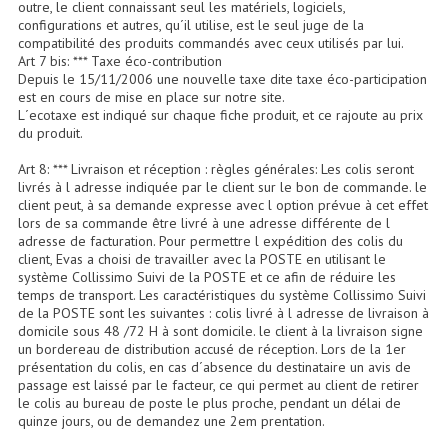
outre, le client connaissant seul les matériels, logiciels,
Microphones Scène Et Studio
configurations et autres, qu´il utilise, est le seul juge de la
compatibilité des produits commandés avec ceux utilisés par lui.
Art 7 bis: *** Taxe éco-contribution
Microphones Filaires
Depuis le 15/11/2006 une nouvelle taxe dite taxe éco-participation
est en cours de mise en place sur notre site.
Micro Sans Fil HF VHF 200MHZ
L´ecotaxe est indiqué sur chaque fiche produit, et ce rajoute au prix
du produit.
Micro Sans Fil HF UHF 800MHZ
Art 8: *** Livraison et réception : règles générales: Les colis seront
livrés à l adresse indiquée par le client sur le bon de commande. le
Micros De Studio
client peut, à sa demande expresse avec l option prévue à cet effet
lors de sa commande être livré à une adresse différente de l
Microphones De Surface
adresse de facturation. Pour permettre l expédition des colis du
client, Evas a choisi de travailler avec la POSTE en utilisant le
Multi-Effets, Reverbes Etc...
système Collissimo Suivi de la POSTE et ce afin de réduire les
temps de transport. Les caractéristiques du système Collissimo Suivi
Peripheriques Traitements Et Accessoires
de la POSTE sont les suivantes : colis livré à l adresse de livraison à
domicile sous 48 /72 H à sont domicile. le client à la livraison signe
un bordereau de distribution accusé de réception. Lors de la 1er
Portes Voix Mégaphones
présentation du colis, en cas d´absence du destinataire un avis de
passage est laissé par le facteur, ce qui permet au client de retirer
Pupitre Pour Discours
le colis au bureau de poste le plus proche, pendant un délai de
quinze jours, ou de demandez une 2em prentation.
Samplers, Échantillonneurs