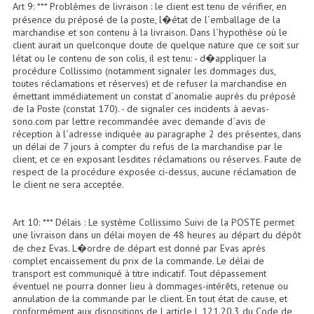
Art 9: *** Problèmes de livraison : le client est tenu de vérifier, en
présence du préposé de la poste, l�état de l´emballage de la
Système Sans Fil In-Ear Monitoring
marchandise et son contenu à la livraison. Dans l´hypothèse où le
client aurait un quelconque doute de quelque nature que ce soit sur
Table Mixages Et Contrôleurs & Consoles
létat ou le contenu de son colis, il est tenu: - d�appliquer la
procédure Collissimo (notamment signaler les dommages dus,
Tables De Mixage DJ
toutes réclamations et réserves) et de refuser la marchandise en
émettant immédiatement un constat d´anomalie auprès du préposé
Controleurs DJ USB / MP3
de la Poste (constat 170). - de signaler ces incidents à aevas-
sono.com par lettre recommandée avec demande d´avis de
réception à l´adresse indiquée au paragraphe 2 des présentes, dans
Consoles Sono Et Studio
un délai de 7 jours à compter du refus de la marchandise par le
client, et ce en exposant lesdites réclamations ou réserves. Faute de
Consoles Numériques
respect de la procédure exposée ci-dessus, aucune réclamation de
le client ne sera acceptée.
Consoles Amplifiées
Lumière
Art 10: *** Délais : Le système Collissimo Suivi de la POSTE permet
une livraison dans un délai moyen de 48 heures au départ du dépôt
de chez Evas. L�ordre de départ est donné par Evas après
Boules À Facettes
complet encaissement du prix de la commande. Le délai de
transport est communiqué à titre indicatif. Tout dépassement
Changeurs De Couleurs
éventuel ne pourra donner lieu à dommages-intérêts, retenue ou
annulation de la commande par le client. En tout état de cause, et
Déco Light
conformément aux dispositions de l article L 121.20.3 du Code de