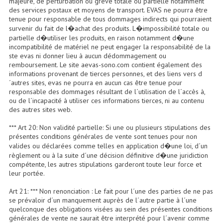
majeure, de perturbation ou grève totale ou partielle notamment
Connectiques, Prises Etc...
des services postaux et moyens de transport. EVAS ne pourra être
tenue pour responsable de tous dommages indirects qui pourraient
Adaptateurs Audio
survenir du fait de l�achat des produits. L�impossibilité totale ou
partielle d�utiliser les produits, en raison notamment d�une
incompatibilité de matériel ne peut engager la responsabilité de la
Divers Bricolage
ste evas ni donner lieu à aucun dédommagement ou
remboursement. Le site aevas-sono.com contient également des
Divers Bricolage
informations provenant de tierces personnes, et des liens vers d
´autres sites, evas ne pourra en aucun cas être tenue pour
Haut-Parleurs Origine Sav
responsable des dommages résultant de l´utilisation de l´accès à,
ou de l´incapacité à utiliser ces informations tierces, ni au contenu
Membrannes De Haut Parleurs
des autres sites web.
*** Art 20: Non validité partielle: Si une ou plusieurs stipulations des
Pieces Détachées Sav
présentes conditions générales de vente sont tenues pour non
valides ou déclarées comme telles en application d�une loi, d´un
Public-Adress
règlement ou à la suite d´une décision définitive d�une juridiction
compétente, les autres stipulations garderont toute leur force et
Accessoires Public-Adress L100V
leur portée.
Amplificateurs (L 100v)
Art 21: *** Non renonciation : Le fait pour l´une des parties de ne pas
se prévaloir d´un manquement auprès de l´autre partie à l´une
quelconque des obligations visées au sein des présentes conditions
Enceintes Encastrables Ligne 100V 4-8 Ohm
générales de vente ne saurait être interprété pour l´avenir comme