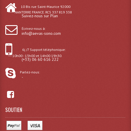
10 Bis rue Saint-Maurice 92000
Liquides À Fumée
----- NANTERRE FRANCE. RCS 337 819 338
Suivez-nous sur Plan
Liquides À Mousse
Écrivez-nous à:
info@aevas-sono.com
Nos Occasions Et Stock B
Les Occasions
6j /7 Support téléphonique:
--- 10h00 - 13h00 et 14h00 19h30.
(+33) 06 60 616 222
Notre Stock B
Parlez-nous:
Karaoké Materiel Lecteur Etc...
-
Matériel Karaoké
Disque DVD
SOUTIEN
Disque LD (30 Cm.)
TARIF ET CATALOGUE DE LOCATION