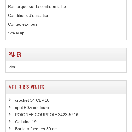
Remarque sur la confidentialité
Grill Auto-Porté
Conditions d'utilisation
Monotubes Et Angles 50mm
Contactez-nous
Pendrillon Et Ossature
Site Map
Pieds De Levage
PANIER
Ponts - Portiques
vide
Praticable Et Accessoires
Structure Echelle 290 Asd
MEILLEURES VENTES
Structure Et Angles Quatro Deco
crochet 34 CLM16
Structures
spot 60w couleurs
POIGNEE COURROIE 3423-5216
Structures Carrées
Gelatine 19
Structures, Angles Sd150
Boule a facettes 30 cm