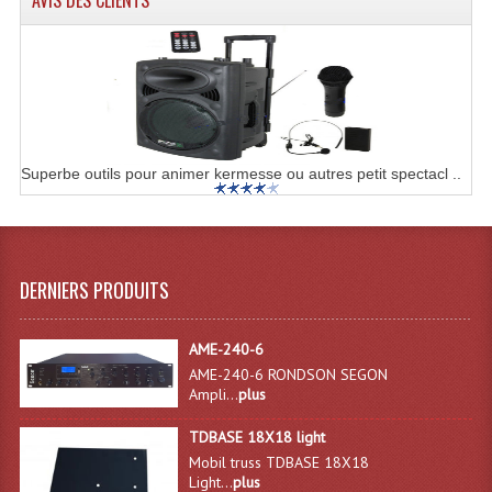
Rack 19" PRO Betonex
Rack 19" Standard Betonex
Sac Trolley De Transport
Sacs & Housses De Transport
Superbe outils pour animer kermesse ou autres petit spectacl ..
Valises Pour Clavier
Rack 19 Pouces Multiplis
DERNIERS PRODUITS
Accessoires Flight-Case Coins Roulettes
AME-240-6
Rack 19" STYLE VSR (capot En L)
AME-240-6 RONDSON SEGON
Ampli...
plus
Machines À Effets Fumées, Mousses, Liquid
TDBASE 18X18 light
Machines À Fumées
Mobil truss TDBASE 18X18
Light...
plus
Effets Projection Et Jet De CO2