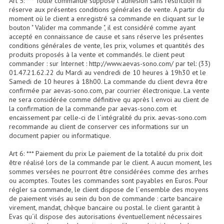
Art 5: *** Toute commande suppose l´adhésion sans restriction ni
Enceintes Hifi
réserve aux présentes conditions générales de vente. A partir du
moment où le client a enregistré sa commande en cliquant sur le
bouton " Valider ma commande ", il est considéré comme ayant
Enceintes Monitoring
accepté en connaissance de cause et sans réserve les présentes
conditions générales de vente, les prix, volumes et quantités des
Filtres Actifs, Correcteurs
produits proposés à la vente et commandés. le client peut
commander : sur Internet : http://www.aevas-sono.com/ par tel: (33)
Haut-Parleurs Moteurs Tweeters Filtres
01.47.21.62.22 du Mardi au vendredi de 10 heures à 19h30 et le
Samedi de 10 heures à 18h00. La commande du client devra être
confirmée par aevas-sono.com, par courrier électronique. La vente
Haut Parleurs Sono
ne sera considérée comme définitive qu après l envoi au client de
la confirmation de la commande par aevas-sono.com et
Filtres Passifs
encaissement par celle-ci de l´intégralité du prix. aevas-sono.com
recommande au client de conserver ces informations sur un
Haut-Parleurs Amplis Guitare
document papier ou informatique.
Moteurs Pavillons Pour Enceinte
Art 6: *** Paiement du prix Le paiement de la totalité du prix doit
être réalisé lors de la commande par le client. A aucun moment, les
sommes versées ne pourront être considérées comme des arrhes
Tweeters Pour Enceintes
ou acomptes. Toutes les commandes sont payables en Euros. Pour
régler sa commande, le client dispose de l´ensemble des moyens
Lecteurs Audio & Sources
de paiement visés au sein du bon de commande : carte bancaire
virement, mandat, chèque bancaire ou postal. le client garantit à
Platines Disque Vinyles
Evas qu´il dispose des autorisations éventuellement nécessaires