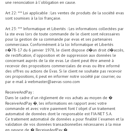
une renonciation à l´obligation en cause.
Enceintes Murales (Ligne 100V 16 - 8 Ohm)
Art 22: *** Loi applicable : Les ventes de produits de la société evas
Hp À Chambre De Compression
sont soumises à la loi française.
Art 23: *** Informatique et Libertés : Les informations collectées par
Lecteurs Mp3 Et CDs Sources
la ste evas lors de toute commande de le client sont nécessaires
pour la gestion de sa commande par evas et ses partenaires
Microphone PA & Micro Pupitre
commerciaux. Conformément à la loi Informatique et Libertés
n�78-17 du 6 janvier 1978, le client dispose d�un droit d�accès,
Projecteurs De Son
de rectification, d´opposition et de suppression aux données le
concernant auprès de la ste evas. Le client peut être amené à
Sono: Conférences Securité Visite Guidée
recevoir des propositions commerciales de evas ou être informé
des offres ou actions de Evas. Si le client ne souhaite pas recevoir
ces propositions, il peut en informer notre société par courrier, ou
Système D'audio Guide
par e-mail à webmaster@aevas-sono.com
Système D'interprétation Simultanée
ReceiveAndPay :
Dans le cadre d´un règlement de vos achats au moyen de �
Système De Conférence
ReceiveAndPay �, les informations en rapport avec votre
commande et avec votre paiement font l´objet d´un traitement
Système Visite Guidée
automatisé de données dont le responsable est FIA-NET S.A.
Ce traitement automatisé de données a pour finalité l´examen et la
validation de vos données transactionnelles nécessaires à la mise
Sonorisation Securité EN-54
en oeuvre de � ReceiveAndPay �.