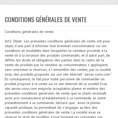
Quoi De Neuf?
Promotions
CONDITIONS GÉNÉRALES DE VENTE
Plan Acces, Horaires.
Conditions générales de vente.
Location De Matériel
Art1: Objet : Les présentes conditions générales de vente ont pour
Le Matériel D´occasion
objet, d une part d´informer tout éventuel consommateur sur les
conditions et modalités dans lesquelles le vendeur procède à la
Recherche Avancée
vente et à la livraison des produits commandés, et d´autre part, de
définir les droits et obligations des parties dans le cadre de la
vente de produits par le vendeur au consommateur. s appliquent,
Recevoir Nos Promotions
sans restriction ni réserves, à l´ensemble des ventes, par la société
evas, des produits proposés sur son site Internet " aevas-sono.com ".
Faire Votre Devis
En conséquence, le fait pour toute personne de commander un
produit proposé à la vente sur le site Internet de la société Evas
CATÉGORIES
site aevas-sono.com emporte acceptation pleine et entière des
présentes conditions générales de vente que le client reconnaît
avoir pris connaissance préalablement à sa commande. le client
Sonorisation
préalablement à sa commande, déclare que : avoir la pleine
capacité juridique, lui permettant de s´engager au titre des
Accessoires Pieds Cellules Diamants
présentes conditions générales de vente. La société evas se
réserve le droit de modifier à tout moment les présentes cgv.