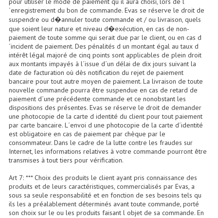
pour utiliser le mode de paiement qu´il aura choisi, lors de l
´enregistrement du bon de commande. Evas se réserve le droit de
Lecteurs Cd À Plats
suspendre ou d�annuler toute commande et / ou livraison, quels
que soient leur nature et niveau d�exécution, en cas de non-
Lecteurs Cd À Plats Lecteur MP3
paiement de toute somme qui serait due par le client, ou en cas d
´incident de paiement. Des pénalités d un montant égal au taux d
Lecteurs Double Cd Mixage Intégrée
intérêt légal majoré de cinq points sont applicables de plein droit
aux montants impayés à l´issue d´un délai de dix jours suivant la
Lecteurs Double Cd MP3
date de facturation où dès notification du rejet de paiement
bancaire pour tout autre moyen de paiement. La livraison de toute
nouvelle commande pourra être suspendue en cas de retard de
Lecteurs Lasers Simple Et Mp3 (rack 19")
paiement d´une précédente commande et ce nonobstant les
dispositions des présentes. Evas se réserve le droit de demander
Minidisc
une photocopie de la carte d identité du client pour tout paiement
par carte bancaire. L´envoi d une photocopie de la carte d´identité
Digital Package Et Logiciel
est obligatoire en cas de paiement par chèque par le
consommateur. Dans le cadre de la lutte contre les fraudes sur
Enregistreur Numérique
Internet, les informations relatives à votre commande pourront être
transmises à tout tiers pour vérification.
Platines Dvd Pour Dj
Art 7: *** Choix des produits le client ayant pris connaissance des
produits et de leurs caractéristiques, commercialisés par Evas, a
Platines Cassettes
sous sa seule responsabilité et en fonction de ses besoins tels qu
ils les a préalablement déterminés avant toute commande, porté
Limiteur De Niveau Sonore
son choix sur le ou les produits faisant l objet de sa commande. En