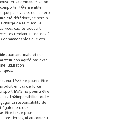
enouveler sa demande, selon
ne, comporter l�ensemble
uniqué par evas et du numéro
ra été détérioré, ne sera ni
la charge de le client. Le
 des vices cachés pouvant
èces les rendant impropres à
nces dommageables que ces
tilisation anormale et non
parateur non agréé par evas
né (utilisation
ifiques.
 vigueur. EVAS ne pourra être
produit, en cas de force
ansport. EVAS ne pourra être
uits. L�impossibilité totale
ngager la responsabilité de
nt également des
cas être tenue pour
ations tierces, ni au contenu