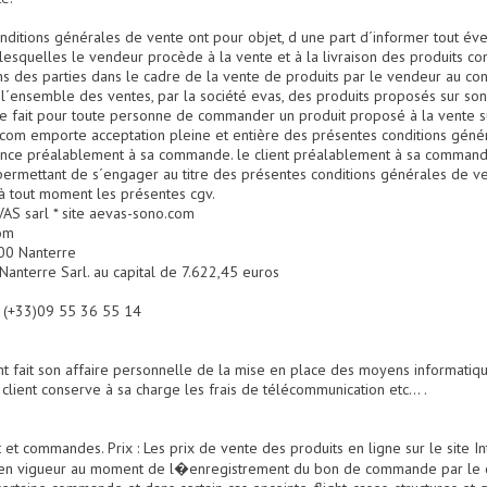
conditions générales de vente ont pour objet, d une part d´informer tout é
lesquelles le vendeur procède à la vente et à la livraison des produits co
ions des parties dans le cadre de la vente de produits par le vendeur au co
à l´ensemble des ventes, par la société evas, des produits proposés sur son 
le fait pour toute personne de commander un produit proposé à la vente sur
.com emporte acceptation pleine et entière des présentes conditions génér
sance préalablement à sa commande. le client préalablement à sa commande
i permettant de s´engager au titre des présentes conditions générales de ve
 à tout moment les présentes cgv.
AS sarl * site aevas-sono.com
com
000 Nanterre
anterre Sarl. au capital de 7.622,45 euros
: (+33)09 55 36 55 14
lient fait son affaire personnelle de la mise en place des moyens informati
 client conserve à sa charge les frais de télécommunication etc... .
at et commandes. Prix : Les prix de vente des produits en ligne sur le site 
x en vigueur au moment de l�enregistrement du bon de commande par le cl