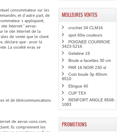
ventuel consommateur sur les
MEILLEURES VENTES
mmandés, et d´autre part, de
nsommateur. s appliquent,
site Internet " aevas-
crochet 34 CLM16
 le site Internet de la
spot 60w couleurs
ales de vente que le client
, déclare que : avoir la
POIGNEE COURROIE
3423-5216
nte. La société evas se
Gelatine 19
Boule a facettes 30 cm
PAR 16 NOIR 230 sl
Coin boule 3p 40mm
8510
Elingue 40
CUP TEX
RENFORT ANGLE 8508-
ques et de télécommunications
1083
Internet de aevas-sono.com,
PROMOTIONS
ient. Ils comprennent les