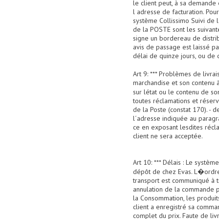
le client peut, à sa demande
l adresse de facturation. Pour
système Collissimo Suivi de l
de la POSTE sont les suivantes
signe un bordereau de distrib
avis de passage est laissé pa
délai de quinze jours, ou d
Art 9: *** Problèmes de livra
marchandise et son contenu à 
sur létat ou le contenu de so
toutes réclamations et réser
de la Poste (constat 170). -
l´adresse indiquée au paragra
ce en exposant lesdites récl
client ne sera acceptée.
Art 10: *** Délais : Le syst
dépôt de chez Evas. L�ordre
transport est communiqué à t
annulation de la commande par
la Consommation, les produit
client a enregistré sa comma
complet du prix. Faute de liv