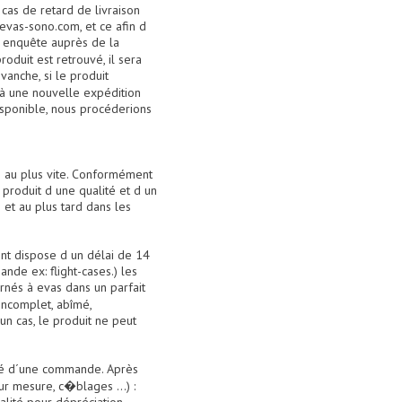
 cas de retard de livraison
 aevas-sono.com, et ce afin d
e enquête auprès de la
duit est retrouvé, il sera
anche, si le produit
 à une nouvelle expédition
isponible, nous procéderions
ti au plus vite. Conformément
produit d une qualité et d un
 et au plus tard dans les
ent dispose d un délai de 14
nde ex: flight-cases.) les
nés à evas dans un parfait
 incomplet, abîmé,
n cas, le produit ne peut
lité d´une commande. Après
ur mesure, c�blages ...) :