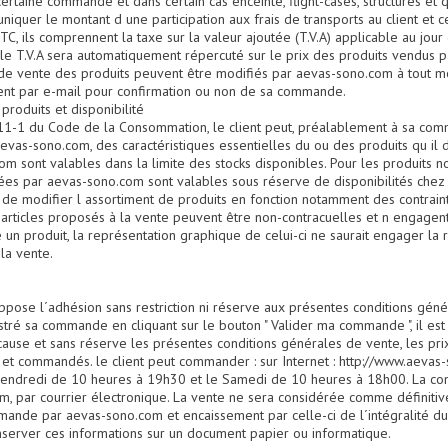
certaine commande et dans certain cas enceinte, flight-cases, structures et
iquer le montant d une participation aux frais de transports au client et 
C, ils comprennent la taxe sur la valeur ajoutée (T.V.A) applicable au jou
e T.V.A sera automatiquement répercuté sur le prix des produits vendus 
ix de vente des produits peuvent être modifiés par aevas-sono.com à tout m
ient par e-mail pour confirmation ou non de sa commande.
 produits et disponibilité
111-1 du Code de la Consommation, le client peut, préalablement à sa co
aevas-sono.com, des caractéristiques essentielles du ou des produits qu il
m sont valables dans la limite des stocks disponibles. Pour les produits n
tées par aevas-sono.com sont valables sous réserve de disponibilités chez 
de modifier l assortiment de produits en fonction notamment des contrainte
articles proposés à la vente peuvent être non-contracuelles et n engagen
e un produit, la représentation graphique de celui-ci ne saurait engager la 
la vente.
pose l´adhésion sans restriction ni réserve aux présentes conditions génér
stré sa commande en cliquant sur le bouton " Valider ma commande ", il e
ause et sans réserve les présentes conditions générales de vente, les pri
et commandés. le client peut commander : sur Internet : http://www.aevas-
vendredi de 10 heures à 19h30 et le Samedi de 10 heures à 18h00. La co
, par courrier électronique. La vente ne sera considérée comme définitive
mande par aevas-sono.com et encaissement par celle-ci de l´intégralité d
server ces informations sur un document papier ou informatique.