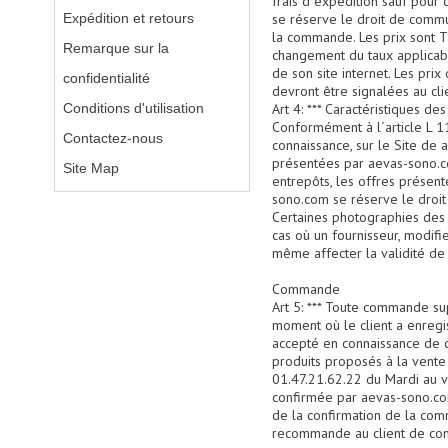
frais d expédition sauf pour 
Expédition et retours
se réserve le droit de commun
la commande. Les prix sont TT
Remarque sur la
changement du taux applicabl
de son site internet. Les pr
confidentialité
devront être signalées au cl
Conditions d'utilisation
Art 4: *** Caractéristiques des
Conformément à l´article L 
Contactez-nous
connaissance, sur le Site de 
présentées par aevas-sono.co
Site Map
entrepôts, les offres présen
sono.com se réserve le droit 
Certaines photographies des 
cas où un fournisseur, modifi
même affecter la validité de 
Commande
Art 5: *** Toute commande sup
moment où le client a enregi
accepté en connaissance de c
produits proposés à la vente 
01.47.21.62.22 du Mardi au 
confirmée par aevas-sono.com
de la confirmation de la com
recommande au client de con