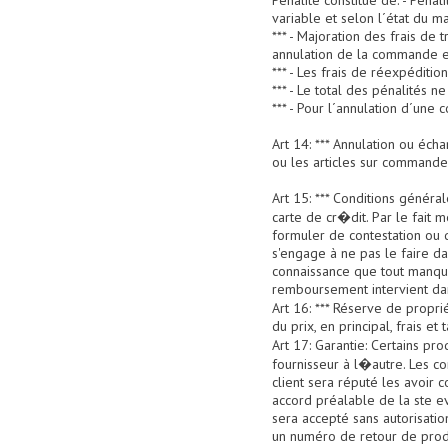
Pénalité constitué de: - Péna
variable et selon l´état du m
*** - Majoration des frais de
annulation de la commande e
*** - Les frais de réexpéditio
*** - Le total des pénalités n
*** - Pour l´annulation d´une
Art 14: *** Annulation ou éc
ou les articles sur commande
Art 15: *** Conditions génér
carte de cr�dit. Par le fait
formuler de contestation ou 
s'engage à ne pas le faire d
connaissance que tout manque
remboursement intervient dan
Art 16: *** Réserve de propr
du prix, en principal, frais et
Art 17: Garantie: Certains pr
fournisseur à l�autre. Les co
client sera réputé les avoir c
accord préalable de la ste ev
sera accepté sans autorisatio
un numéro de retour de produ