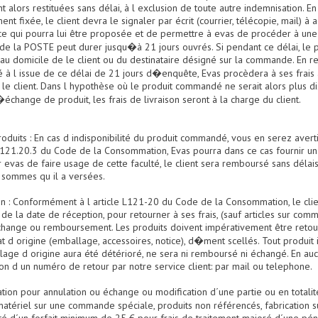
nt alors restituées sans délai, à l exclusion de toute autre indemnisation. En
ment fixée, le client devra le signaler par écrit (courrier, télécopie, mail) à
ice qui pourra lui être proposée et de permettre à evas de procéder à un
 la POSTE peut durer jusqu�à 21 jours ouvrés. Si pendant ce délai, le pro
 domicile de le client ou du destinataire désigné sur la commande. En rev
à l issue de ce délai de 21 jours d�enquête, Evas procèdera à ses frais
e client. Dans l hypothèse où le produit commandé ne serait alors plus d
hange de produit, les frais de livraison seront à la charge du client.
 produits : En cas d indisponibilité du produit commandé, vous en serez aver
 L121.20.3 du Code de la Consommation, Evas pourra dans ce cas fournir un 
r evas de faire usage de cette faculté, le client sera remboursé sans délais
 sommes qu il a versées.
tion : Conformément à l article L121-20 du Code de la Consommation, le cli
e la date de réception, pour retourner à ses frais, (sauf articles sur comma
hange ou remboursement. Les produits doivent impérativement être retour
at d origine (emballage, accessoires, notice), d�ment scellés. Tout produit
e d origine aura été détérioré, ne sera ni remboursé ni échangé. En aucu
tion d un numéro de retour par notre service client: par mail ou telephone.
ctation pour annulation ou échange ou modification d´une partie ou en tota
matériel sur une commande spéciale, produits non référencés, fabrication s