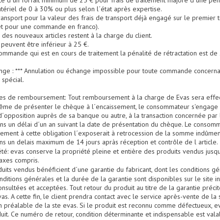
lité d´un forfait minimum de 25 € pour frais de traitement majoré d´une pén
atériel de 0 à 30% ou plus selon l´état après expertise.
 transport pour la valeur des frais de transport déjà engagé sur le premier 
t pour une commande en franco).
n des nouveaux articles restent à la charge du client.
e peuvent être inférieur à 25 €.
 commande qui est en cours de traitement la pénalité de rétractation est de
hange : *** Annulation ou échange impossible pour toute commande concerna
 spécial.
ales de remboursement: Tout remboursement à la charge de Evas sera effe
 même de présenter le chèque à l´encaissement, le consommateur s'engage 
d´opposition auprès de sa banque ou autre, à la transaction concernée par
ans un délai d´un an suivant la date de présentation du chèque. Le consomm
ment à cette obligation l´exposerait à retrocession de la somme indûmen
s un delais maximum de 14 jours apràs réception et contrôle de l article.
iété: evas conserve la propriété pleine et entière des produits vendus jus
 taxes compris.
oduits vendus bénéficient d´une garantie du fabricant, dont les conditions 
nditions générales et la durée de la garantie sont disponibles sur le site 
onsultées et acceptées. Tout retour du produit au titre de la garantie précit
as. A cette fin, le client prendra contact avec le service après-vente de la
n préalable de la ste evas. Si le produit est reconnu comme défectueux, ev
it. Ce numéro de retour, condition déterminante et indispensable est valab