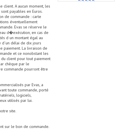
le client. A aucun moment, les
sont payables en Euros.
bon de commande : carte
sations éventuellement
ommande. Evas se réserve le
veau d�exécution, en cas de
ités d un montant égal au
 d´un délai de dix jours
de paiement. La livraison de
mande et ce nonobstant les
 du client pour tout paiement
par chèque par le
votre commande pourront être
commercialisés par Evas, a
 avant toute commande, porté
tériels, logiciels,
ux utilisés par lui.
otre site.
lient sur le bon de commande.