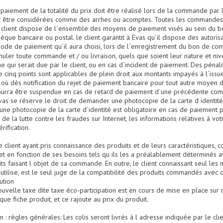
e paiement de la totalité du prix doit être réalisé lors de la commande par 
 être considérées comme des arrhes ou acomptes. Toutes les commandes 
 client dispose de l´ensemble des moyens de paiement visés au sein du 
èque bancaire ou postal. le client garantit à Evas qu´il dispose des autori
 mode de paiement qu´il aura choisi, lors de l´enregistrement du bon de c
ler toute commande et / ou livraison, quels que soient leur nature et ni
qui serait due par le client, ou en cas d´incident de paiement. Des pénal
e cinq points sont applicables de plein droit aux montants impayés à l´issue
n où dès notification du rejet de paiement bancaire pour tout autre moyen 
urra être suspendue en cas de retard de paiement d´une précédente com
Evas se réserve le droit de demander une photocopie de la carte d identité
 une photocopie de la carte d´identité est obligatoire en cas de paiement 
e la lutte contre les fraudes sur Internet, les informations relatives à 
rification.
le client ayant pris connaissance des produits et de leurs caractéristiques, 
 et en fonction de ses besoins tels qu ils les a préalablement déterminés
ts faisant l objet de sa commande. En outre, le client connaissant seul les ma
l utilise, est le seul juge de la compatibilité des produits commandés avec ce
ution
elle taxe dite taxe éco-participation est en cours de mise en place sur n
ue fiche produit, et ce rajoute au prix du produit.
ion : règles générales: Les colis seront livrés à l adresse indiquée par le c