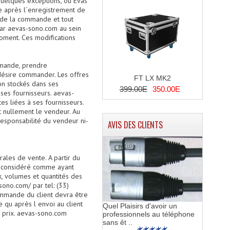
 quelques exceptions, ou Evas
ce après l´enregistrement de
r de la commande et tout
par aevas-sono.com au sein
oment. Ces modifications
mmande, prendre
 désire commander. Les offres
FT LX MK2
on stockés dans ses
399.00E
350.00E
ses fournisseurs. aevas-
s liées à ses fournisseurs.
t nullement le vendeur. Au
responsabilité du vendeur ni-
AVIS DES CLIENTS
ales de vente. A partir du
st considéré comme ayant
x, volumes et quantités des
sono.com/ par tel: (33)
mmande du client devra être
 qu après l envoi au client
Quel Plaisirs d'avoir un
u prix. aevas-sono.com
professionnels au téléphone
sans êt ..