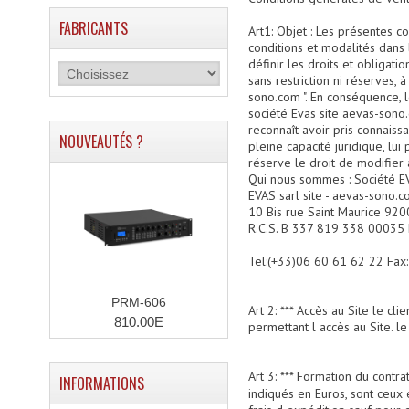
FABRICANTS
Art1: Objet : Les présentes 
conditions et modalités dans 
définir les droits et obligat
sans restriction ni réserves, 
sono.com ". En conséquence, 
société Evas site aevas-sono
reconnaît avoir pris connais
NOUVEAUTÉS ?
pleine capacité juridique, lu
réserve le droit de modifier
Qui nous sommes : Société EV
EVAS sarl site - aevas-sono.
10 Bis rue Saint Maurice 92
R.C.S. B 337 819 338 00035 N
Tel:(+33)06 60 61 62 22 Fax
PRM-606
Art 2: *** Accès au Site le c
810.00E
permettant l accès au Site. le
Art 3: *** Formation du contr
INFORMATIONS
indiqués en Euros, sont ceu