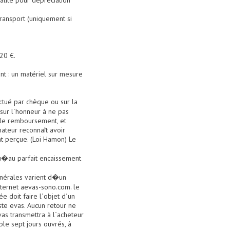
alité pour dépréciation
transport (uniquement si
 20 €.
nt : un matériel sur mesure
ctué par chèque ou sur la
sur l´honneur à ne pas
 le remboursement, et
ateur reconnaît avoir
t perçue. (Loi Hamon) Le
qu�au parfait encaissement
générales varient d�un
internet aevas-sono.com. le
ée doit faire l´objet d´un
 ste evas. Aucun retour ne
as transmettra à l´acheteur
le sept jours ouvrés, à