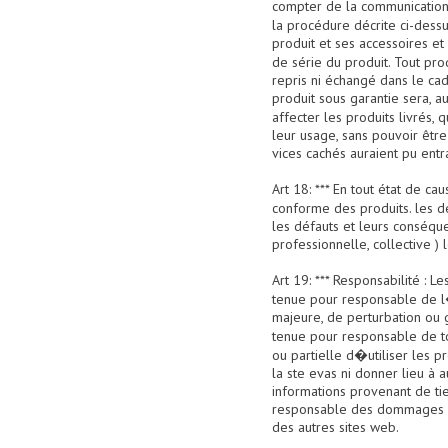
compter de la communication 
la procédure décrite ci-dess
produit et ses accessoires 
de série du produit. Tout pr
repris ni échangé dans le cadr
produit sous garantie sera, au
affecter les produits livrés
leur usage, sans pouvoir êt
vices cachés auraient pu entra
Art 18: *** En tout état de c
conforme des produits. les d
les défauts et leurs conséquen
professionnelle, collective ) 
Art 19: *** Responsabilité : 
tenue pour responsable de l�
majeure, de perturbation ou 
tenue pour responsable de to
ou partielle d�utiliser les 
la ste evas ni donner lieu 
informations provenant de tie
responsable des dommages résul
des autres sites web.