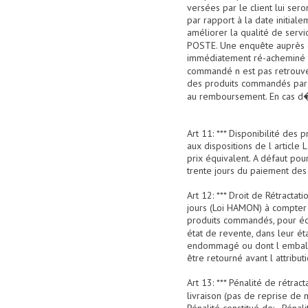
versées par le client lui sero
par rapport à la date initiale
améliorer la qualité de serv
POSTE. Une enquête auprès de
immédiatement ré-acheminé au
commandé n est pas retrouvé 
des produits commandés par l
au remboursement. En cas d�éc
Art 11: *** Disponibilité des
aux dispositions de l article
prix équivalent. A défaut pou
trente jours du paiement des
Art 12: *** Droit de Rétracta
jours (Loi HAMON) à compter d
produits commandés, pour éc
état de revente, dans leur ét
endommagé ou dont l emballag
être retourné avant l attribu
Art 13: *** Pénalité de rétra
livraison (pas de reprise de 