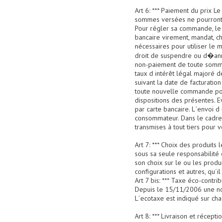
Art 6: *** Paiement du prix L
sommes versées ne pourront
Pour régler sa commande, le
bancaire virement, mandat, ch
nécessaires pour utiliser le
droit de suspendre ou d�annu
non-paiement de toute somme 
taux d intérêt légal majoré d
suivant la date de facturatio
toute nouvelle commande po
dispositions des présentes. 
par carte bancaire. L´envoi d
consommateur. Dans le cadre d
transmises à tout tiers pour vé
Art 7: *** Choix des produits 
sous sa seule responsabilité
son choix sur le ou les produi
configurations et autres, qu´i
Art 7 bis: *** Taxe éco-contrib
Depuis le 15/11/2006 une nouv
L´ecotaxe est indiqué sur chaq
Art 8: *** Livraison et récept