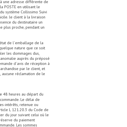
 à une adresse différente de
 la POSTE en utilisant le
 du système Collissimo Suivi
le. le client à la livraison
bsence du destinataire un
 le plus proche, pendant un
�état de l´emballage de la
 quelque nature que ce soit
naler les dommages dus,
d´anomalie auprès du préposé
demande d´avis de réception à
rchandise par le client, et
, aucune réclamation de le
de 48 heures au départ du
 commande. Le délai de
s-intérêts, retenue ou
article L 121.20.3 du Code de
 du jour suivant celui où le
s réserve du paiement
sa commande. Les sommes