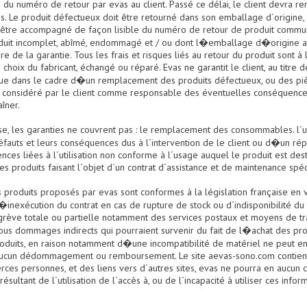
du numéro de retour par evas au client. Passé ce délai, le client devra r
us. Le produit défectueux doit être retourné dans son emballage d´origi
et être accompagné de façon lisible du numéro de retour de produit comm
oduit incomplet, abîmé, endommagé et / ou dont l�emballage d�origine au
e de la garantie. Tous les frais et risques liés au retour du produit sont à 
 choix du fabricant, échangé ou réparé. Evas ne garantit le client, au titre
, que dans le cadre d�un remplacement des produits défectueux, ou des pi
re considéré par le client comme responsable des éventuelles conséque
îner.
ause, les garanties ne couvrent pas : le remplacement des consommables. l´u
éfauts et leurs conséquences dus à l´intervention de le client ou d�un ré
ces liées à l´utilisation non conforme à l´usage auquel le produit est desti
les produits faisant l´objet d´un contrat d´assistance et de maintenance spéc
Les produits proposés par evas sont conformes à la législation française en
inexécution du contrat en cas de rupture de stock ou d´indisponibilité du 
grève totale ou partielle notamment des services postaux et moyens de tr
us dommages indirects qui pourraient survenir du fait de l�achat des prod
produits, en raison notamment d�une incompatibilité de matériel ne peut e
à aucun dédommagement ou remboursement. Le site aevas-sono.com contie
rces personnes, et des liens vers d´autres sites, evas ne pourra en aucun 
tant de l´utilisation de l´accès à, ou de l´incapacité à utiliser ces inform