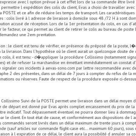
 expresse avec l option prévue à cet effet lors de sa commande être livré
 permettre l expédition des colis du client, Evas a choisi de travailler avec
a POSTE et ce afin de réduire les temps de transport. Les caractéristiques
 : colis livré à l adresse de livraison à domicile sous 48 /72 H à sont domici
ution accusé de réception. Lors de la 1er présentation du colis, en cas d´a
r le facteur, ce qui permet au client de retirer le colis au bureau de poste
e demandez une 2em prentation.
ison : le client est tenu de vérifier, en présence du préposé de la poste, l
la livraison. Dans l´hypothèse où le client aurait un quelconque doute de
n colis, il est tenu: - d�appliquer la procédure Collissimo (notamment sig
ves) et de refuser la marchandise en émettant immédiatement un constat 
 de signaler ces incidents à aevas-sono.com par lettre recommandée avec 
phe 2 des présentes, dans un délai de 7 jours à compter du refus de la ma
amations ou réserves. Faute de respect de la procédure exposée ci-dessus
ème Collissimo Suivi de la POSTE permet une livraison dans un délai moyen 
 de départ est donné par Evas après complet encaissement du prix de la
itre indicatif. Tout dépassement éventuel ne pourra donner lieu à dommage
 le client. En tout état de cause, et conformément aux dispositions de l 
s commandés seront livrés dans un délai maximum de trente jours à compter
nde (sauf articles sur commande flight-case etc... maximum 60 jours), sou
raison à l expiration de ce délai, le client aura la possibilité d annuler 