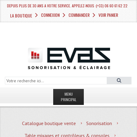
DEPUIS PLUS DE 30 ANS A VOTRE SERVICE. APPELEZ-NOUS :(+33) 06 60 61 62 22
CONNEXION
COMMANDER
VOIR PANIER
LA BOUTIQUE
MENU
PRINCIPAL
LA BOUTIQUE VENTE
Catalogue boutique vente
Sonorisation
MAGASIN
Table mixages et contrôleurs & consoles