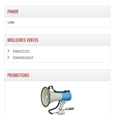
Microphones Scène Et Studio
PANIER
Microphones Filaires
vide
Micro Sans Fil HF VHF 200MHZ
Micro Sans Fil HF UHF 800MHZ
MEILLEURES VENTES
Micros De Studio
EMX212S
EMX5016CF
Microphones De Surface
Multi-Effets, Reverbes Etc...
PROMOTIONS
Peripheriques Traitements Et Accessoires
Portes Voix Mégaphones
Pupitre Pour Discours
Samplers, Échantillonneurs