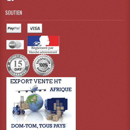
SOUTIEN
Lampes Leds
Lampes PAR
Lampes Théatre
Les Packs Light
Lumières Noire
Lyres
Panneaux, Piste Danse À Leds
Petit Effets Lumineux
Projecteur De Gobo
Projecteur Extérieur Multifaisceaux