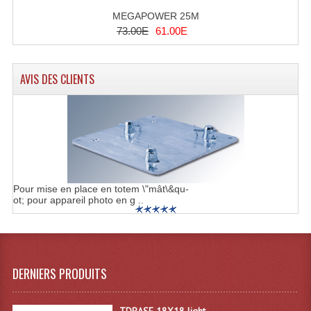
MEGAPOWER 25M
Système Sans Fil In-Ear Monitoring
73.00E
61.00E
Table Mixages Et Contrôleurs & Consoles
AVIS DES CLIENTS
Tables De Mixage DJ
Controleurs DJ USB / MP3
Consoles Sono Et Studio
Consoles Numériques
Pour mise en place en totem \"mât\&qu-
Consoles Amplifiées
ot; pour appareil photo en g ..
Lumière
Boules À Facettes
DERNIERS PRODUITS
Changeurs De Couleurs
Déco Light
TDBASE 18X18 light