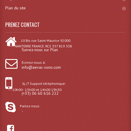
Plan du site
Dispatches
Filtres Et Divers
PRENEZ CONTACT
Flexibles Lumineux Leds
10 Bis rue Saint-Maurice 92000
----- NANTERRE FRANCE. RCS 337 819 338
Guirlandes Lumineuse
Suivez-nous sur Plan
Gyrophares À Leds
Écrivez-nous à:
info@aevas-sono.com
Lampes Ampoules
Ampoules - Tubes Lumière Noire Black Gun
6j /7 Support téléphonique:
--- 10h00 - 13h00 et 14h00 19h30.
(+33) 06 60 616 222
Lampes À Décharges
Parlez-nous:
Lampes De Couleurs
-
Lampes Dichroique
Lampes Halogenes Divers