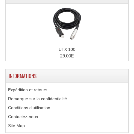
Lecteurs Cd À Plats
Lecteurs Cd À Plats Lecteur MP3
Lecteurs Double Cd Mixage Intégrée
Lecteurs Double Cd MP3
UTX 100
Lecteurs Lasers Simple Et Mp3 (rack 19")
29.00E
Minidisc
INFORMATIONS
Digital Package Et Logiciel
Expédition et retours
Enregistreur Numérique
Remarque sur la confidentialité
Platines Dvd Pour Dj
Conditions d'utilisation
Platines Cassettes
Contactez-nous
Site Map
Limiteur De Niveau Sonore