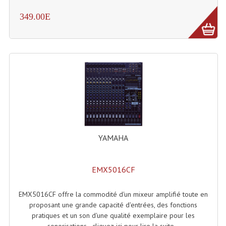
Enceintes Et Caissons Basses
349.00E
Packs Sono
Enceintes Amplifiées Actives
Enceintes, Système Amplifiés
Enceintes Passives Sono
Retours De Scène
Caisson De Basse Amplifié
YAMAHA
Caissons De Basses
EMX5016CF
Enceinte Nomade Bluetooth
Enceintes (Ecoutes De Studio)
EMX5016CF offre la commodité d'un mixeur amplifié toute en
proposant une grande capacité d'entrées, des fonctions
Enceintes Autonomes Portables Amplifiées
pratiques et un son d'une qualité exemplaire pour les