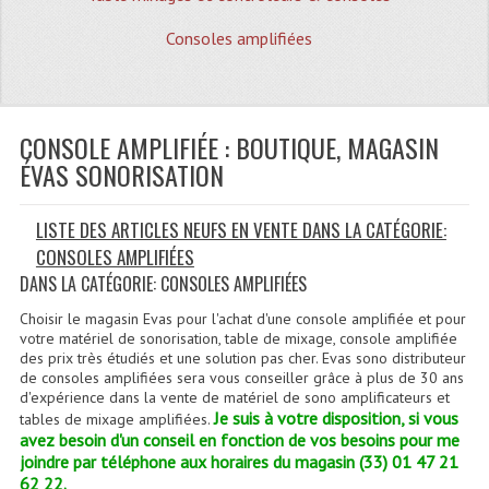
Quoi De Neuf?
Consoles amplifiées
Promotions
Plan Acces, Horaires.
CONSOLE AMPLIFIÉE : BOUTIQUE, MAGASIN
Location De Matériel
ÉVAS SONORISATION
Le Matériel D´occasion
LISTE DES ARTICLES NEUFS EN VENTE DANS LA CATÉGORIE:
Recherche Avancée
CONSOLES AMPLIFIÉES
Recevoir Nos Promotions
DANS LA CATÉGORIE: CONSOLES AMPLIFIÉES
Faire Votre Devis
Choisir le magasin Evas pour l'achat d'une console amplifiée et pour
votre matériel de sonorisation, table de mixage, console amplifiée
des prix très étudiés et une solution pas cher. Evas sono distributeur
CATÉGORIES
de consoles amplifiées sera vous conseiller grâce à plus de 30 ans
d'expérience dans la vente de matériel de sono amplificateurs et
Sonorisation
Je suis à votre disposition, si vous
tables de mixage amplifiées.
avez besoin d'un conseil en fonction de vos besoins pour me
Accessoires Pieds Cellules Diamants
joindre par téléphone aux horaires du magasin (33) 01 47 21
62 22.