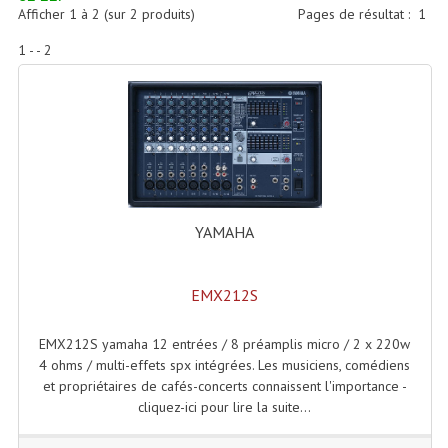
Accessoires Enceintes
Afficher
1
à
2
(sur
2
produits)
Pages de résultat :
1
1 - - 2
Accessoires Micro, Pieds De Régie
Cellule (s)
Diamants
Pieds D'enceintes
Selecteurs Audio Vidéo
YAMAHA
Amplificateurs
EMX212S
Amplificateurs Multi-Canaux
Casques Stéréo
EMX212S yamaha 12 entrées / 8 préamplis micro / 2 x 220w
4 ohms / multi-effets spx intégrées. Les musiciens, comédiens
Compresseurs , Limiteurs , Noise Gate
et propriétaires de cafés-concerts connaissent l'importance -
cliquez-ici pour lire la suite...
Egaliseur Egaliseurs