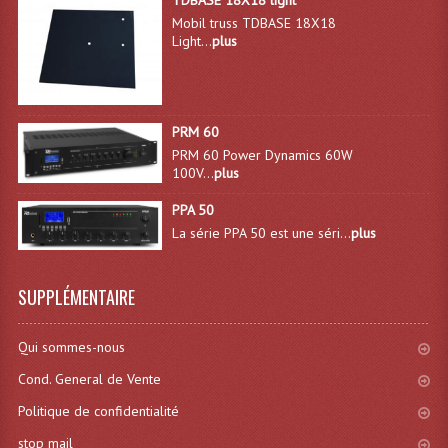
Mobil truss TDBASE 18X18
Effets LASERS
Light...
plus
Laser Multi-Points
Lasers (Effets Volumetriques)
PRM 60
PRM 60 Power Dynamics 60W
Lasers D'extérieur Multi-Points
100V...
plus
Effets Lumineux À Leds
PPA 50
La série PPA 50 est une séri...
plus
Effets Lumineux, Centre De Piste
Effets Lumineux, Effets Disco
SUPPLÉMENTAIRE
Electronique Commande Light
Qui sommes-nous
Blocs De Puissance
Cond. General de Vente
Chenillards Modulateurs
Politique de confidentialité
stop mail
Consoles Éclairage DMX