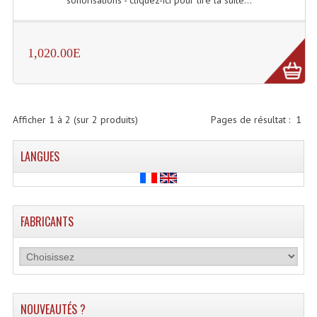
sonorisations - cliquez-ici pour lire la suite...
Enceintes Hifi
Enceintes Monitoring
1,020.00E
Filtres Actifs, Correcteurs
Haut-Parleurs Moteurs Tweeters Filtres
Afficher
1
à
2
(sur
2
produits)
Pages de résultat :
1
Haut Parleurs Sono
LANGUES
Filtres Passifs
Haut-Parleurs Amplis Guitare
Moteurs Pavillons Pour Enceinte
FABRICANTS
Tweeters Pour Enceintes
Lecteurs Audio & Sources
Platines Disque Vinyles
NOUVEAUTÉS ?