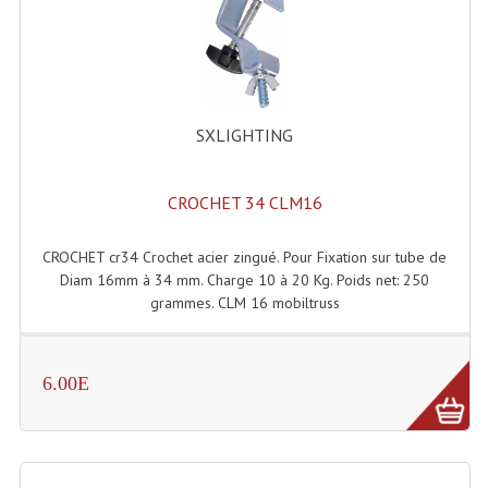
Lampes Leds
Lampes PAR
SXLIGHTING
Lampes Théatre
Les Packs Light
CROCHET 34 CLM16
Lumières Noire
CROCHET cr34 Crochet acier zingué. Pour Fixation sur tube de
Lyres
Diam 16mm à 34 mm. Charge 10 à 20 Kg. Poids net: 250
grammes. CLM 16 mobiltruss
Panneaux, Piste Danse À Leds
Petit Effets Lumineux
6.00E
Projecteur De Gobo
Projecteur Extérieur Multifaisceaux