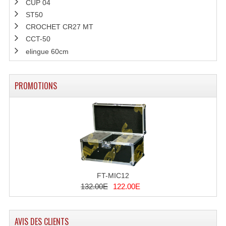
CUP 04
ST50
CROCHET CR27 MT
CCT-50
elingue 60cm
PROMOTIONS
FT-MIC12
132.00E
122.00E
AVIS DES CLIENTS