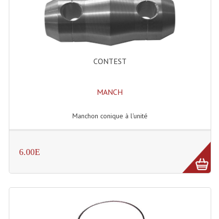
Effets LASERS
Laser Multi-Points
Lasers (Effets Volumetriques)
CONTEST
Lasers D'extérieur Multi-Points
MANCH
Effets Lumineux À Leds
Manchon conique à l'unité
Effets Lumineux, Centre De Piste
Effets Lumineux, Effets Disco
6.00E
Electronique Commande Light
Blocs De Puissance
Chenillards Modulateurs
Consoles Éclairage DMX