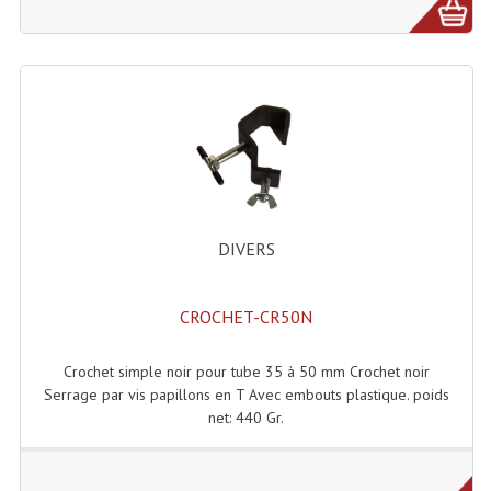
Connectiques, Prises Etc...
Adaptateurs Audio
Divers Bricolage
Divers Bricolage
Haut-Parleurs Origine Sav
Membrannes De Haut Parleurs
DIVERS
Pieces Détachées Sav
CROCHET-CR50N
Public-Adress
Crochet simple noir pour tube 35 à 50 mm Crochet noir
Accessoires Public-Adress L100V
Serrage par vis papillons en T Avec embouts plastique. poids
net: 440 Gr.
Amplificateurs (L 100v)
Enceintes Encastrables Ligne 100V 4-8 Ohm