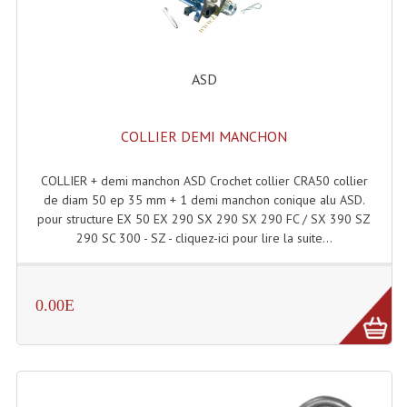
Accessoires Enceintes
Accessoires Micro, Pieds De Régie
ASD
Cellule (s)
Diamants
COLLIER DEMI MANCHON
Pieds D'enceintes
COLLIER + demi manchon ASD Crochet collier CRA50 collier
Selecteurs Audio Vidéo
de diam 50 ep 35 mm + 1 demi manchon conique alu ASD.
pour structure EX 50 EX 290 SX 290 SX 290 FC / SX 390 SZ
Amplificateurs
290 SC 300 - SZ - cliquez-ici pour lire la suite...
Amplificateurs Multi-Canaux
0.00E
Casques Stéréo
Compresseurs , Limiteurs , Noise Gate
Egaliseur Egaliseurs