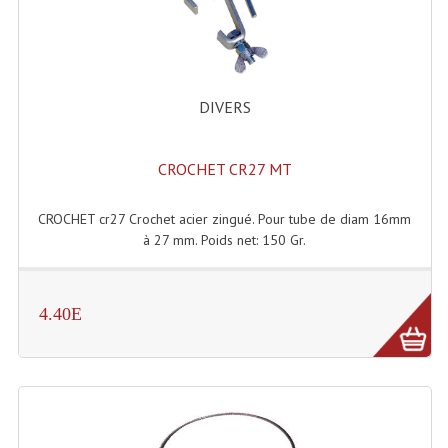
Enceintes Hifi
Enceintes Monitoring
Filtres Actifs, Correcteurs
DIVERS
Haut-Parleurs Moteurs Tweeters Filtres
CROCHET CR27 MT
Haut Parleurs Sono
CROCHET cr27 Crochet acier zingué. Pour tube de diam 16mm
Filtres Passifs
à 27 mm. Poids net: 150 Gr.
Haut-Parleurs Amplis Guitare
Moteurs Pavillons Pour Enceinte
4.40E
Tweeters Pour Enceintes
Lecteurs Audio & Sources
Platines Disque Vinyles