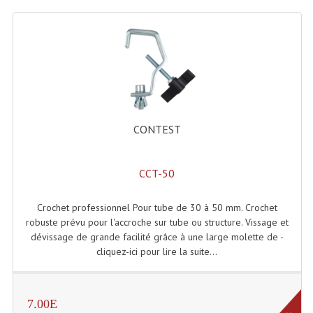
Projecteurs Poursuite
Projecteurs Théatre: Plan Convexe Fresnel
Rampe De Spots
Scanners
Stroboscopes
CONTEST
Câbles, Connectiques.
CCT-50
Câblage Electrique
Câble Rallonge DMX512 MIDI
Crochet professionnel Pour tube de 30 à 50 mm. Crochet
robuste prévu pour l'accroche sur tube ou structure. Vissage et
Câbles Module, Cables Audio
dévissage de grande facilité grâce à une large molette de -
cliquez-ici pour lire la suite...
Câble Multi-Paires Audio
Câbles Enceintes
7.00E