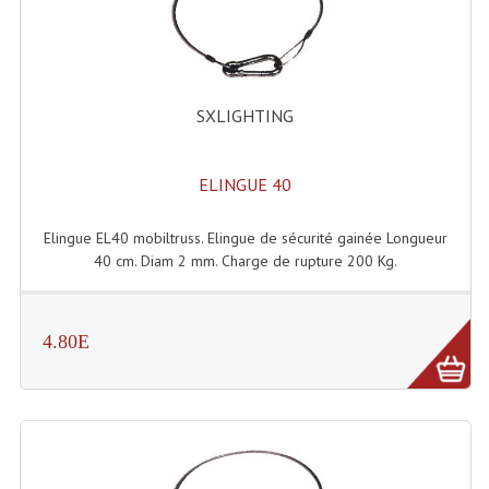
Lecteurs Cd À Plats
Lecteurs Cd À Plats Lecteur MP3
Lecteurs Double Cd Mixage Intégrée
SXLIGHTING
Lecteurs Double Cd MP3
ELINGUE 40
Lecteurs Lasers Simple Et Mp3 (rack 19")
Elingue EL40 mobiltruss. Elingue de sécurité gainée Longueur
Minidisc
40 cm. Diam 2 mm. Charge de rupture 200 Kg.
Digital Package Et Logiciel
Enregistreur Numérique
4.80E
Platines Dvd Pour Dj
Platines Cassettes
Limiteur De Niveau Sonore