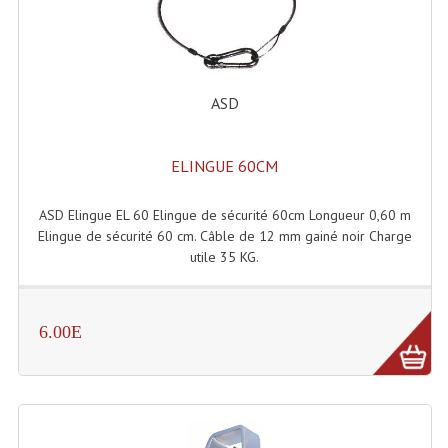
Dispatches
Filtres Et Divers
ASD
Flexibles Lumineux Leds
Guirlandes Lumineuse
ELINGUE 60CM
Gyrophares À Leds
ASD Elingue EL 60 Elingue de sécurité 60cm Longueur 0,60 m
Elingue de sécurité 60 cm. Câble de 12 mm gainé noir Charge
Lampes Ampoules
utile 35 KG.
Ampoules - Tubes Lumière Noire Black Gun
Lampes À Décharges
6.00E
Lampes De Couleurs
Lampes Dichroique
Lampes Halogenes Divers