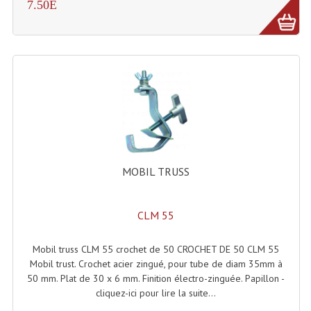
7.50E
Enceintes Murales (Ligne 100V 16 - 8 Ohm)
Hp À Chambre De Compression
Lecteurs Mp3 Et CDs Sources
Microphone PA & Micro Pupitre
Projecteurs De Son
Sono: Conférences Securité Visite Guidée
MOBIL TRUSS
Système D'audio Guide
Système D'interprétation Simultanée
CLM 55
Système De Conférence
Mobil truss CLM 55 crochet de 50 CROCHET DE 50 CLM 55
Mobil trust. Crochet acier zingué, pour tube de diam 35mm à
Système Visite Guidée
50 mm. Plat de 30 x 6 mm. Finition électro-zinguée. Papillon -
cliquez-ici pour lire la suite...
Sonorisation Securité EN-54