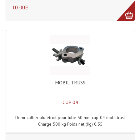
10.00E
Machines À Brouillard
Lanceur De Flammes Et Cartouche De Gaz
Machine À Etincelles Froides
Machines & Canon À Confettis
Machines À Bulles
Machines À Effet Brouillard
MOBIL TRUSS
Machines À Fumée Lourde
CUP 04
Machines À Mousse, Neige, Liquides
Liquide À Brouillard
Demi-collier alu étroit pour tube 50 mm cup-04 mobiltrust
Charge 500 kg Poids net (Kg) 0,55
Liquide À Bulles
Liquide À Neige