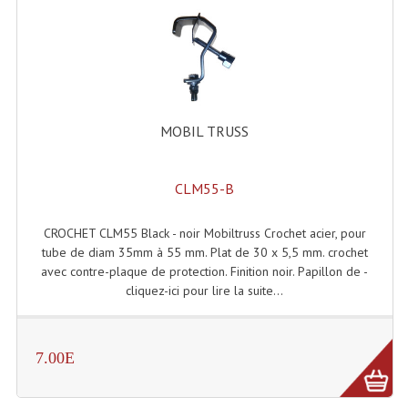
Projecteur Led Sur Batterie
Projecteurs À Leds D'extérieurs
Projecteurs Barres De Leds
Projecteurs Déco À Leds
MOBIL TRUSS
Projecteurs Leds
CLM55-B
Projecteurs Plafonniers Et Encastrés
Projecteurs Théâtre Led
CROCHET CLM55 Black - noir Mobiltruss Crochet acier, pour
tube de diam 35mm à 55 mm. Plat de 30 x 5,5 mm. crochet
Projecteurs Traditionnels
avec contre-plaque de protection. Finition noir. Papillon de -
cliquez-ici pour lire la suite...
Projecteurs Cycliodes
Projecteurs Découpes
7.00E
Projecteurs Par : 16 À 64 Et Autres