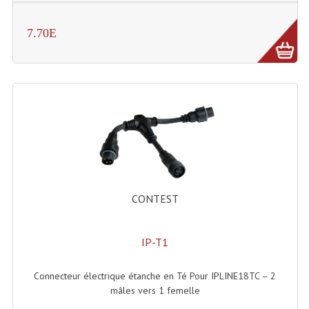
Système Boucle Magnétique
7.70E
Structures, Pieds, Ponts...
Angle AG20 Structure Contest
Angle AG29 Structure Contest
Angle DECO22Q Structure Contest
Angle DECOTRI Structure Contest
Angle DUO Structure Contest
CONTEST
Angles Structure ASD SX290
IP-T1
Angles Structure ASD SZ 290
Angles Structure Duo290
Connecteur électrique étanche en Té Pour IPLINE18TC – 2
mâles vers 1 femelle
Angles Structure QUATRO290