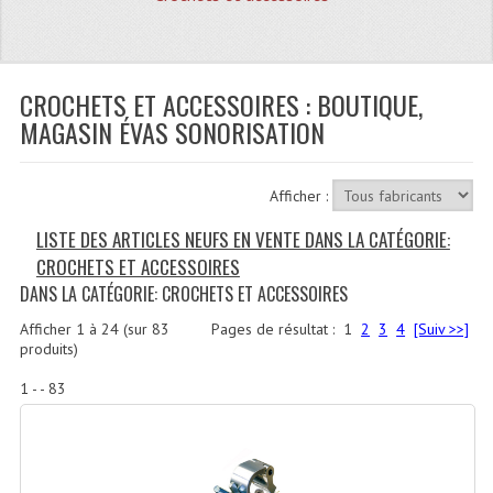
Quoi De Neuf?
Promotions
Plan Acces, Horaires.
CROCHETS ET ACCESSOIRES : BOUTIQUE,
MAGASIN ÉVAS SONORISATION
Location De Matériel
Le Matériel D´occasion
Afficher :
Recherche Avancée
LISTE DES ARTICLES NEUFS EN VENTE DANS LA CATÉGORIE:
CROCHETS ET ACCESSOIRES
Recevoir Nos Promotions
DANS LA CATÉGORIE: CROCHETS ET ACCESSOIRES
Faire Votre Devis
Afficher
1
à
24
(sur
83
Pages de résultat :
1
2
3
4
[Suiv >>]
produits)
CATÉGORIES
1 - - 83
Sonorisation
Accessoires Pieds Cellules Diamants