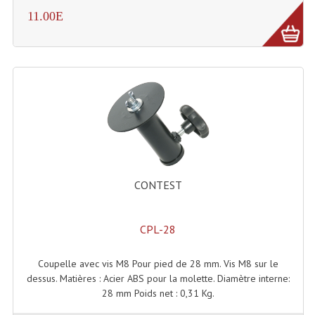
11.00E
Liquides À Fumée
Liquides À Mousse
Nos Occasions Et Stock B
Les Occasions
Notre Stock B
Karaoké Materiel Lecteur Etc...
CONTEST
Matériel Karaoké
CPL-28
Disque DVD
Disque LD (30 Cm.)
Coupelle avec vis M8 Pour pied de 28 mm. Vis M8 sur le
dessus. Matières : Acier ABS pour la molette. Diamètre interne:
TARIF ET CATALOGUE DE LOCATION
28 mm Poids net : 0,31 Kg.