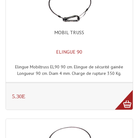
Microphones Scène Et Studio
Microphones Filaires
MOBIL TRUSS
Micro Sans Fil HF VHF 200MHZ
Micro Sans Fil HF UHF 800MHZ
ELINGUE 90
Micros De Studio
Elingue Mobiltruss EL90 90 cm. Elingue de sécurité gainée
Microphones De Surface
Longueur 90 cm. Diam 4 mm. Charge de rupture 350 Kg.
Multi-Effets, Reverbes Etc...
5.30E
Peripheriques Traitements Et Accessoires
Portes Voix Mégaphones
Pupitre Pour Discours
Samplers, Échantillonneurs