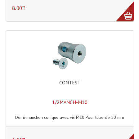
8.00E
Grill Auto-Porté
Monotubes Et Angles 50mm
Pendrillon Et Ossature
Pieds De Levage
Ponts - Portiques
Praticable Et Accessoires
CONTEST
Structure Echelle 290 Asd
Structure Et Angles Quatro Deco
1/2MANCH-M10
Structures
Demi-manchon conique avec vis M10 Pour tube de 50 mm
Structures Carrées
Structures, Angles Sd150