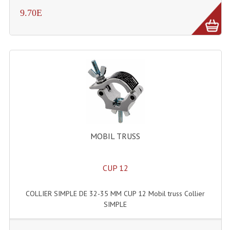
9.70E
Rack 19" PRO Betonex
Rack 19" Standard Betonex
Sac Trolley De Transport
Sacs & Housses De Transport
Valises Pour Clavier
Rack 19 Pouces Multiplis
MOBIL TRUSS
Accessoires Flight-Case Coins Roulettes
Rack 19" STYLE VSR (capot En L)
CUP 12
Machines À Effets Fumées, Mousses, Liquid
COLLIER SIMPLE DE 32-35 MM CUP 12 Mobil truss Collier
SIMPLE
Machines À Fumées
Effets Projection Et Jet De CO2