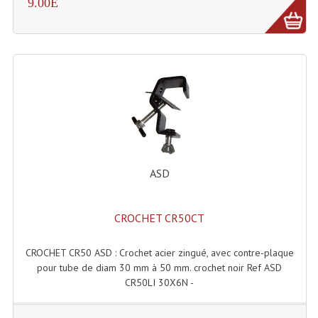
9.00E
Tour De Travail Et Échafaudage
Flight-Case (s) Et Accessoires
Flight Case Plasma Et Écran LCD
Flight Case Régie
Flight Cases Platine Disque. Lecteurs CD
Flight Malettes Consoles T. Mixages
ASD
Flight-Case CDs Et Disques Vinyls
CROCHET CR50CT
Flight-Case Pour Contrôleur DJ
CROCHET CR50 ASD : Crochet acier zingué, avec contre-plaque
Flight-Case Pour La Lumière
pour tube de diam 30 mm à 50 mm. crochet noir Ref ASD
CR50LI 30X6N -
Malle Flight Multi-Usage
Meubles DJ