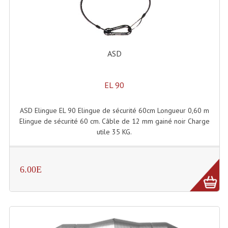
Système Sans Fil In-Ear Monitoring
Table Mixages Et Contrôleurs & Consoles
ASD
Tables De Mixage DJ
Controleurs DJ USB / MP3
EL 90
Consoles Sono Et Studio
ASD Elingue EL 90 Elingue de sécurité 60cm Longueur 0,60 m
Consoles Numériques
Elingue de sécurité 60 cm. Câble de 12 mm gainé noir Charge
utile 35 KG.
Consoles Amplifiées
Lumière
6.00E
Boules À Facettes
Changeurs De Couleurs
Déco Light