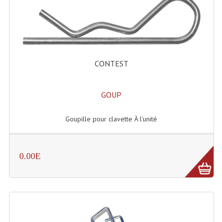
Enceintes Et Caissons Basses
Packs Sono
Enceintes Amplifiées Actives
CONTEST
Enceintes, Système Amplifiés
Enceintes Passives Sono
GOUP
Retours De Scène
Goupille pour clavette À l'unité
Caisson De Basse Amplifié
Caissons De Basses
0.00E
Enceinte Nomade Bluetooth
Enceintes (Ecoutes De Studio)
Enceintes Autonomes Portables Amplifiées