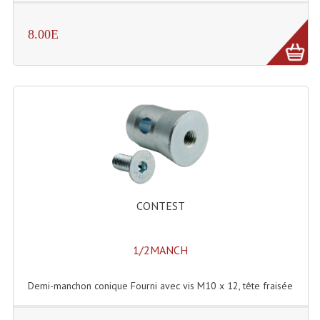
Angles Structure SC150
8.00E
Angles Structure SD250
Angles Structure TRIO290
Angles Structure Triodéco
Angles Trio Steel Acier
Cercle Monotube
Cercle Struct Carrée 290
CONTEST
Cercle Struct SCC Carre
1/2MANCH
Cercle Struct Triangulaire290
Crochets Et Accessoires
Demi-manchon conique Fourni avec vis M10 x 12, tête fraisée
Embases Pour Structure