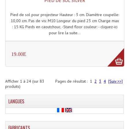
PIED DE SOL SILVER
Pied de sol pour projecteur Hauteur : 3 cm. Diamètre coupelle:
10,00 cm. Pas de vis: M10 Longeur du pied 23 cm Charge max
: 15 KG Pieds en caoutchouc. -Stand floor couleur: - cliquez-ici
pour lire la suite...
19.00E
Afficher
1
à
24
(sur
83
Pages de résultat :
1
2
3
4
[Suiv >>]
produits)
LANGUES
FABRICANTS