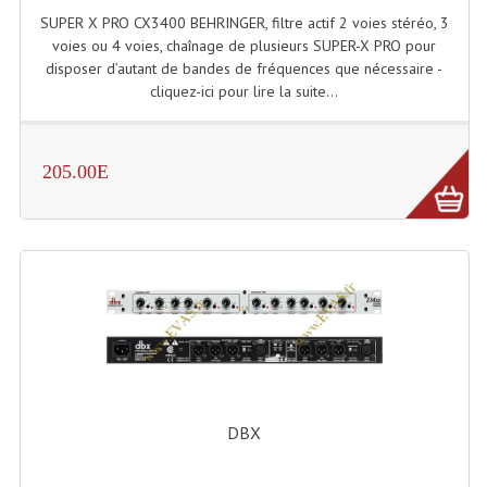
Enceintes Et Caissons Basses
SUPER X PRO CX3400 BEHRINGER, filtre actif 2 voies stéréo, 3
voies ou 4 voies, chaînage de plusieurs SUPER-X PRO pour
Packs Sono
disposer d’autant de bandes de fréquences que nécessaire -
cliquez-ici pour lire la suite...
Enceintes Amplifiées Actives
Enceintes, Système Amplifiés
205.00E
Enceintes Passives Sono
Retours De Scène
Caisson De Basse Amplifié
Caissons De Basses
Enceinte Nomade Bluetooth
Enceintes (Ecoutes De Studio)
DBX
Enceintes Autonomes Portables Amplifiées