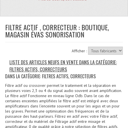
Quoi De Neuf?
Promotions
Plan Acces, Horaires.
FILTRE ACTIF , CORRECTEUR : BOUTIQUE,
MAGASIN ÉVAS SONORISATION
Location De Matériel
Le Matériel D´occasion
Afficher :
Recherche Avancée
LISTE DES ARTICLES NEUFS EN VENTE DANS LA CATÉGORIE:
FILTRES ACTIFS, CORRECTEURS
Recevoir Nos Promotions
DANS LA CATÉGORIE: FILTRES ACTIFS, CORRECTEURS
Faire Votre Devis
Filtre actif ou crossover permet le traitement et la séparation en
plusieurs voies 2,3 ou 4 du signal audio souvent avant amplification.
CATÉGORIES
Le filtre actif Fonctionne en niveau ligne Odb. Dans le cas de
certaines enceintes amplifiées le filtre actif est intégré avec deux
amplificateurs dans l'enceinte souvent un pour les aigus et un pour
Sonorisation
les graves. Permet une optimisation des fréquences et de la
puissance des haut-parleurs. Filtrez en actif avec votre Filtre actif,
Accessoires Pieds Cellules Diamants
correcteur et du matériel de Filtrage actif entre mixage et
amplificateur, 0 de qualité grâce à notre sélection de filtres actifs,