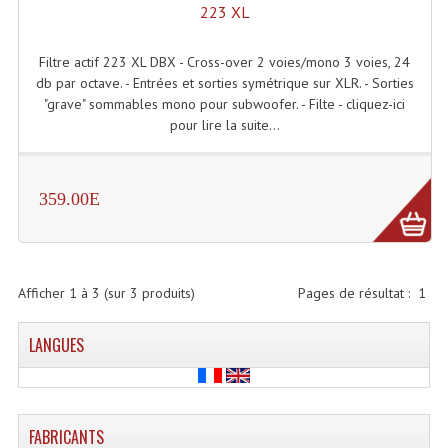
223 XL
Lecteurs Cd À Plats
Filtre actif 223 XL DBX - Cross-over 2 voies/mono 3 voies, 24
Lecteurs Cd À Plats Lecteur MP3
db par octave. - Entrées et sorties symétrique sur XLR. - Sorties
Lecteurs Double Cd Mixage Intégrée
"grave" sommables mono pour subwoofer. - Filte - cliquez-ici
pour lire la suite...
Lecteurs Double Cd MP3
Lecteurs Lasers Simple Et Mp3 (rack 19")
359.00E
Minidisc
Digital Package Et Logiciel
Afficher
1
à
3
(sur
3
produits)
Pages de résultat :
1
Enregistreur Numérique
LANGUES
Platines Dvd Pour Dj
Platines Cassettes
Limiteur De Niveau Sonore
FABRICANTS