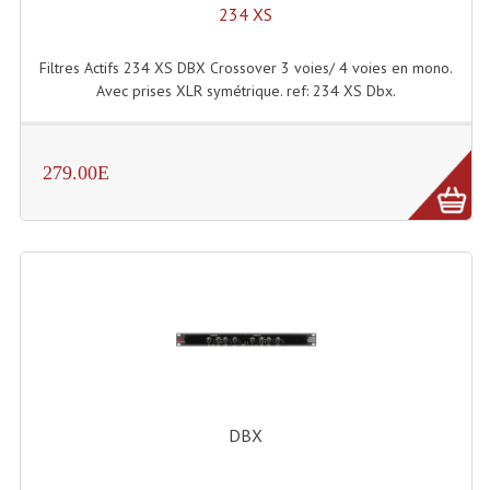
234 XS
Enceintes Hifi
Enceintes Monitoring
Filtres Actifs 234 XS DBX Crossover 3 voies/ 4 voies en mono.
Avec prises XLR symétrique. ref: 234 XS Dbx.
Filtres Actifs, Correcteurs
Haut-Parleurs Moteurs Tweeters Filtres
279.00E
Haut Parleurs Sono
Filtres Passifs
Haut-Parleurs Amplis Guitare
Moteurs Pavillons Pour Enceinte
Tweeters Pour Enceintes
Lecteurs Audio & Sources
DBX
Platines Disque Vinyles