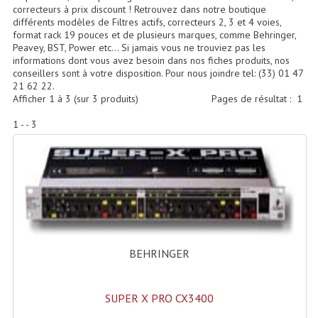
Accessoires Enceintes
correcteurs à prix discount ! Retrouvez dans notre boutique
différents modèles de Filtres actifs, correcteurs 2, 3 et 4 voies,
format rack 19 pouces et de plusieurs marques, comme Behringer,
Accessoires Micro, Pieds De Régie
Peavey, BST, Power etc… Si jamais vous ne trouviez pas les
informations dont vous avez besoin dans nos fiches produits, nos
Cellule (s)
conseillers sont à votre disposition. Pour nous joindre tel: (33) 01 47
21 62 22.
Diamants
Afficher
1
à
3
(sur
3
produits)
Pages de résultat :
1
Pieds D'enceintes
1 - - 3
Selecteurs Audio Vidéo
Amplificateurs
Amplificateurs Multi-Canaux
Casques Stéréo
BEHRINGER
Compresseurs , Limiteurs , Noise Gate
SUPER X PRO CX3400
Egaliseur Egaliseurs