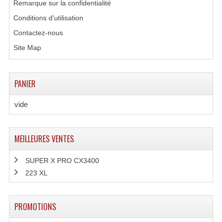
Remarque sur la confidentialité
Système Sans Fil In-Ear Monitoring
Conditions d'utilisation
Contactez-nous
Table Mixages Et Contrôleurs & Consoles
Site Map
Tables De Mixage DJ
Controleurs DJ USB / MP3
PANIER
Consoles Sono Et Studio
vide
Consoles Numériques
Consoles Amplifiées
MEILLEURES VENTES
Lumière
SUPER X PRO CX3400
223 XL
Boules À Facettes
Changeurs De Couleurs
PROMOTIONS
Déco Light