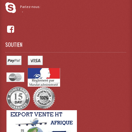
Projecteur Led Sur Batterie
Parlez-nous:
-
Projecteurs À Leds D'extérieurs
Projecteurs Barres De Leds
Projecteurs Déco À Leds
SOUTIEN
Projecteurs Leds
Projecteurs Plafonniers Et Encastrés
Projecteurs Théâtre Led
Projecteurs Traditionnels
Projecteurs Cycliodes
Projecteurs Découpes
Projecteurs Par : 16 À 64 Et Autres