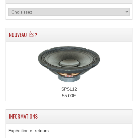
Microphones Scène Et Studio
Microphones Filaires
Micro Sans Fil HF VHF 200MHZ
NOUVEAUTÉS ?
Micro Sans Fil HF UHF 800MHZ
Micros De Studio
Microphones De Surface
Multi-Effets, Reverbes Etc...
SPSL12
55.00E
Peripheriques Traitements Et Accessoires
Portes Voix Mégaphones
INFORMATIONS
Pupitre Pour Discours
Expédition et retours
Samplers, Échantillonneurs