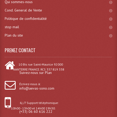
Qui sommes-nous
Cond. General de Vente
Lampes Leds
Politique de confidentialité
Lampes PAR
stop mail
Lampes Théatre
Plan du site
Les Packs Light
PRENEZ CONTACT
Lumières Noire
Lyres
10 Bis rue Saint-Maurice 92000
----- NANTERRE FRANCE. RCS 337 819 338
Suivez-nous sur Plan
Panneaux, Piste Danse À Leds
Écrivez-nous à:
Petit Effets Lumineux
info@aevas-sono.com
Projecteur De Gobo
6j /7 Support téléphonique:
Projecteur Extérieur Multifaisceaux
--- 10h00 - 13h00 et 14h00 19h30.
(+33) 06 60 616 222