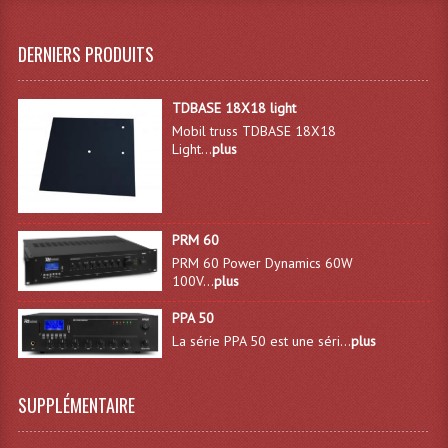
Dispatches
DERNIERS PRODUITS
Filtres Et Divers
TDBASE 18X18 light
Flexibles Lumineux Leds
Mobil truss TDBASE 18X18
Light...
plus
Guirlandes Lumineuse
Gyrophares À Leds
PRM 60
Lampes Ampoules
PRM 60 Power Dynamics 60W
100V...
plus
Ampoules - Tubes Lumière Noire Black Gun
PPA 50
Lampes À Décharges
La série PPA 50 est une séri...
plus
Lampes De Couleurs
SUPPLÉMENTAIRE
Lampes Dichroique
Lampes Halogenes Divers