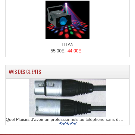
Effets LASERS
Laser Multi-Points
Lasers (Effets Volumetriques)
TITAN
Lasers D'extérieur Multi-Points
55.00E
44.00E
Effets Lumineux À Leds
AVIS DES CLIENTS
Effets Lumineux, Centre De Piste
Effets Lumineux, Effets Disco
Electronique Commande Light
Blocs De Puissance
Quel Plaisirs d'avoir un professionnels au téléphone sans êt ..
Chenillards Modulateurs
Consoles Éclairage DMX