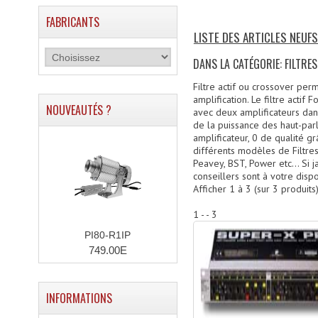
FABRICANTS
LISTE DES ARTICLES NEUFS
DANS LA CATÉGORIE: FILTRE
Filtre actif ou crossover per
amplification. Le filtre actif
NOUVEAUTÉS ?
avec deux amplificateurs dan
de la puissance des haut-parle
amplificateur, 0 de qualité gr
différents modèles de Filtres
Peavey, BST, Power etc… Si j
conseillers sont à votre dispo
Afficher
1
à
3
(sur
3
produits
1 - - 3
PI80-R1IP
749.00E
INFORMATIONS