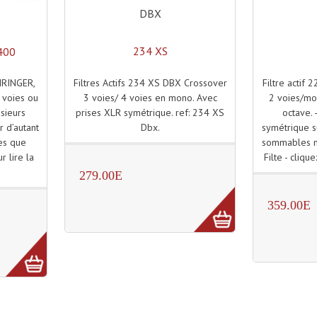
DBX
234 XS
400
Filtres Actifs 234 XS DBX Crossover
Filtre actif
RINGER,
3 voies/ 4 voies en mono. Avec
2 voies/mo
3 voies ou
prises XLR symétrique. ref: 234 XS
octave. 
sieurs
Dbx.
symétrique su
 d’autant
sommables m
es que
Filte - clique
r lire la
279.00E
359.00E
)