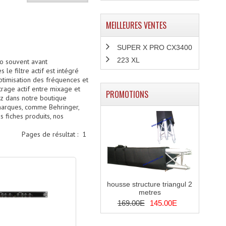
MEILLEURES VENTES
SUPER X PRO CX3400
223 XL
io souvent avant
 le filtre actif est intégré
ptimisation des fréquences et
ltrage actif entre mixage et
PROMOTIONS
vez dans notre boutique
s marques, comme Behringer,
 fiches produits, nos
Pages de résultat :
1
housse structure triangul 2
metres
169.00E
145.00E