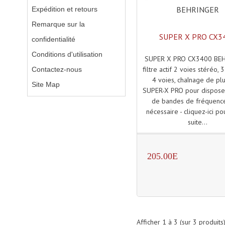
BEHRINGER
Expédition et retours
Remarque sur la
SUPER X PRO CX3
confidentialité
Conditions d'utilisation
SUPER X PRO CX3400 BEH
filtre actif 2 voies stéréo, 
Contactez-nous
4 voies, chaînage de plu
Site Map
SUPER-X PRO pour disposer
de bandes de fréquenc
nécessaire - cliquez-ici pou
suite...
205.00E
Afficher
1
à
3
(sur
3
produits