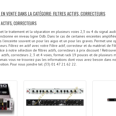
 EN VENTE DANS LA CATÉGORIE: FILTRES ACTIFS, CORRECTEURS
S ACTIFS, CORRECTEURS
met le traitement et la séparation en plusieurs voies 2,3 ou 4 du signal aud
 Fonctionne en niveau ligne Odb. Dans le cas de certaines enceintes amplifiées
s l'enceinte souvent un pour les aigus et un pour les graves. Permet une o
urs. Filtrez en actif avec votre Filtre actif, correcteur et du matériel de Fi
âce à notre sélection de filtres actifs, correcteurs à prix discount ! Retrou
 actifs, correcteurs 2, 3 et 4 voies, format rack 19 pouces et de plusieur
amais vous ne trouviez pas les informations dont vous avez besoin dans nos
sition. Pour nous joindre tel: (33) 01 47 21 62 22.
)