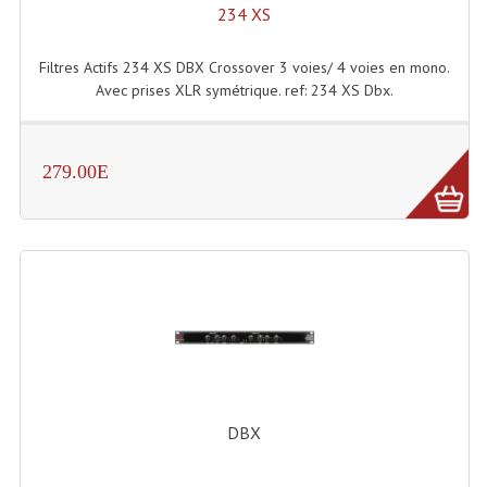
234 XS
Enceintes Hifi
Enceintes Monitoring
Filtres Actifs 234 XS DBX Crossover 3 voies/ 4 voies en mono.
Avec prises XLR symétrique. ref: 234 XS Dbx.
Filtres Actifs, Correcteurs
Haut-Parleurs Moteurs Tweeters Filtres
279.00E
Haut Parleurs Sono
Filtres Passifs
Haut-Parleurs Amplis Guitare
Moteurs Pavillons Pour Enceinte
Tweeters Pour Enceintes
Lecteurs Audio & Sources
DBX
Platines Disque Vinyles