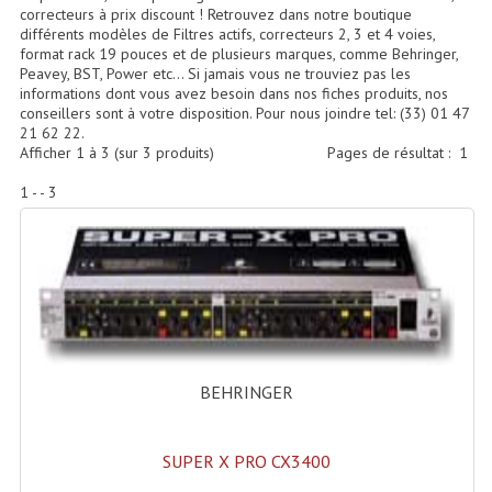
Accessoires Enceintes
correcteurs à prix discount ! Retrouvez dans notre boutique
différents modèles de Filtres actifs, correcteurs 2, 3 et 4 voies,
format rack 19 pouces et de plusieurs marques, comme Behringer,
Accessoires Micro, Pieds De Régie
Peavey, BST, Power etc… Si jamais vous ne trouviez pas les
informations dont vous avez besoin dans nos fiches produits, nos
Cellule (s)
conseillers sont à votre disposition. Pour nous joindre tel: (33) 01 47
21 62 22.
Diamants
Afficher
1
à
3
(sur
3
produits)
Pages de résultat :
1
Pieds D'enceintes
1 - - 3
Selecteurs Audio Vidéo
Amplificateurs
Amplificateurs Multi-Canaux
Casques Stéréo
BEHRINGER
Compresseurs , Limiteurs , Noise Gate
SUPER X PRO CX3400
Egaliseur Egaliseurs