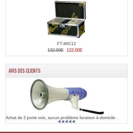
Effets LASERS
Laser Multi-Points
Lasers (Effets Volumetriques)
FT-MIC12
Lasers D'extérieur Multi-Points
132.00E
122.00E
Effets Lumineux À Leds
AVIS DES CLIENTS
Effets Lumineux, Centre De Piste
Effets Lumineux, Effets Disco
Electronique Commande Light
Blocs De Puissance
Achat de 2 porte voix, aucun problème livraison à domicile ..
Chenillards Modulateurs
Consoles Éclairage DMX