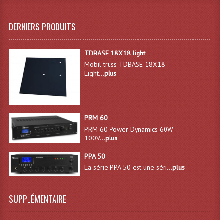
Dispatches
DERNIERS PRODUITS
Filtres Et Divers
TDBASE 18X18 light
Flexibles Lumineux Leds
Mobil truss TDBASE 18X18
Light...
plus
Guirlandes Lumineuse
Gyrophares À Leds
PRM 60
Lampes Ampoules
PRM 60 Power Dynamics 60W
100V...
plus
Ampoules - Tubes Lumière Noire Black Gun
PPA 50
Lampes À Décharges
La série PPA 50 est une séri...
plus
Lampes De Couleurs
SUPPLÉMENTAIRE
Lampes Dichroique
Lampes Halogenes Divers