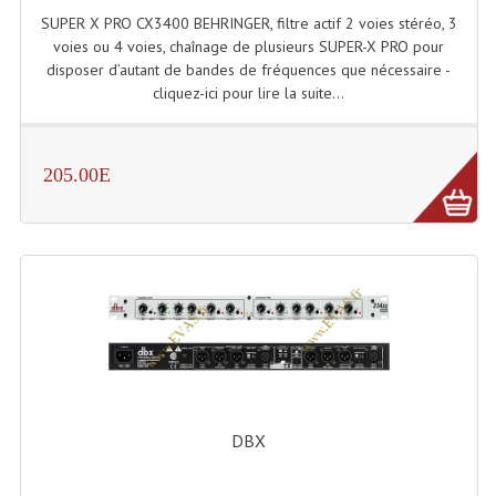
Enceintes Et Caissons Basses
SUPER X PRO CX3400 BEHRINGER, filtre actif 2 voies stéréo, 3
voies ou 4 voies, chaînage de plusieurs SUPER-X PRO pour
Packs Sono
disposer d’autant de bandes de fréquences que nécessaire -
cliquez-ici pour lire la suite...
Enceintes Amplifiées Actives
Enceintes, Système Amplifiés
205.00E
Enceintes Passives Sono
Retours De Scène
Caisson De Basse Amplifié
Caissons De Basses
Enceinte Nomade Bluetooth
Enceintes (Ecoutes De Studio)
DBX
Enceintes Autonomes Portables Amplifiées