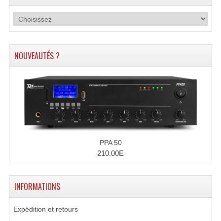
Microphones Scène Et Studio
Microphones Filaires
Micro Sans Fil HF VHF 200MHZ
NOUVEAUTÉS ?
Micro Sans Fil HF UHF 800MHZ
Micros De Studio
Microphones De Surface
Multi-Effets, Reverbes Etc...
PPA 50
210.00E
Peripheriques Traitements Et Accessoires
Portes Voix Mégaphones
INFORMATIONS
Pupitre Pour Discours
Expédition et retours
Samplers, Échantillonneurs