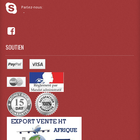
Projecteur Led Sur Batterie
Parlez-nous:
-
Projecteurs À Leds D'extérieurs
Projecteurs Barres De Leds
Projecteurs Déco À Leds
SOUTIEN
Projecteurs Leds
Projecteurs Plafonniers Et Encastrés
Projecteurs Théâtre Led
Projecteurs Traditionnels
Projecteurs Cycliodes
Projecteurs Découpes
Projecteurs Par : 16 À 64 Et Autres