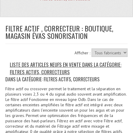
Quoi De Neuf?
Promotions
Plan Acces, Horaires.
FILTRE ACTIF , CORRECTEUR : BOUTIQUE,
MAGASIN ÉVAS SONORISATION
Location De Matériel
Le Matériel D´occasion
Afficher :
Recherche Avancée
LISTE DES ARTICLES NEUFS EN VENTE DANS LA CATÉGORIE:
FILTRES ACTIFS, CORRECTEURS
Recevoir Nos Promotions
DANS LA CATÉGORIE: FILTRES ACTIFS, CORRECTEURS
Faire Votre Devis
Filtre actif ou crossover permet le traitement et la séparation en
plusieurs voies 2,3 ou 4 du signal audio souvent avant amplification.
CATÉGORIES
Le filtre actif Fonctionne en niveau ligne Odb. Dans le cas de
certaines enceintes amplifiées le filtre actif est intégré avec deux
amplificateurs dans l'enceinte souvent un pour les aigus et un pour
Sonorisation
les graves. Permet une optimisation des fréquences et de la
puissance des haut-parleurs. Filtrez en actif avec votre Filtre actif,
Accessoires Pieds Cellules Diamants
correcteur et du matériel de Filtrage actif entre mixage et
amplificateur, 0 de qualité grâce à notre sélection de filtres actifs,