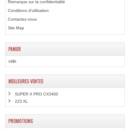
Remarque sur la confidentialité
Système Sans Fil In-Ear Monitoring
Conditions d'utilisation
Contactez-nous
Table Mixages Et Contrôleurs & Consoles
Site Map
Tables De Mixage DJ
Controleurs DJ USB / MP3
PANIER
Consoles Sono Et Studio
vide
Consoles Numériques
Consoles Amplifiées
MEILLEURES VENTES
Lumière
SUPER X PRO CX3400
223 XL
Boules À Facettes
Changeurs De Couleurs
PROMOTIONS
Déco Light