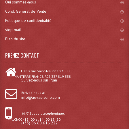
Qui sommes-nous
Cond. General de Vente
Lampes Leds
Politique de confidentialité
Lampes PAR
stop mail
Lampes Théatre
Plan du site
Les Packs Light
PRENEZ CONTACT
Lumières Noire
Lyres
10 Bis rue Saint-Maurice 92000
----- NANTERRE FRANCE. RCS 337 819 338
Suivez-nous sur Plan
Panneaux, Piste Danse À Leds
Écrivez-nous à:
Petit Effets Lumineux
info@aevas-sono.com
Projecteur De Gobo
6j /7 Support téléphonique:
Projecteur Extérieur Multifaisceaux
--- 10h00 - 13h00 et 14h00 19h30.
(+33) 06 60 616 222