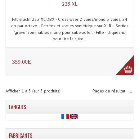
223 XL
Lecteurs Cd À Plats
Filtre actif 223 XL DBX - Cross-over 2 voies/mono 3 voies, 24
Lecteurs Cd À Plats Lecteur MP3
db par octave. - Entrées et sorties symétrique sur XLR. - Sorties
Lecteurs Double Cd Mixage Intégrée
"grave" sommables mono pour subwoofer. - Filte - cliquez-ici
pour lire la suite...
Lecteurs Double Cd MP3
Lecteurs Lasers Simple Et Mp3 (rack 19")
359.00E
Minidisc
Digital Package Et Logiciel
Afficher
1
à
3
(sur
3
produits)
Pages de résultat :
1
Enregistreur Numérique
LANGUES
Platines Dvd Pour Dj
Platines Cassettes
Limiteur De Niveau Sonore
FABRICANTS