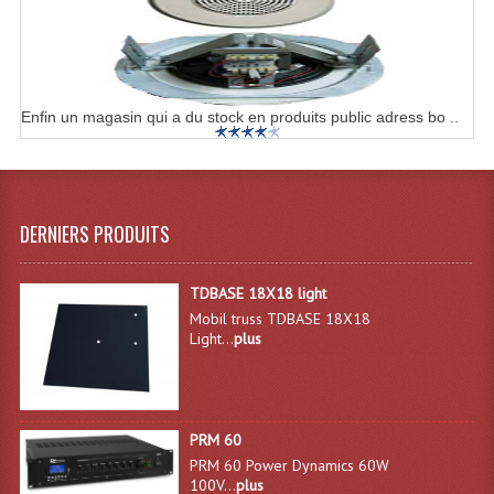
Enceintes Hifi
Enceintes Monitoring
Filtres Actifs, Correcteurs
Enfin un magasin qui a du stock en produits public adress bo ..
Haut-Parleurs Moteurs Tweeters Filtres
Haut Parleurs Sono
DERNIERS PRODUITS
Filtres Passifs
Haut-Parleurs Amplis Guitare
TDBASE 18X18 light
Mobil truss TDBASE 18X18
Moteurs Pavillons Pour Enceinte
Light...
plus
Tweeters Pour Enceintes
Lecteurs Audio & Sources
PRM 60
PRM 60 Power Dynamics 60W
Platines Disque Vinyles
100V...
plus