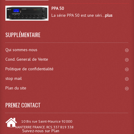
Lecteurs Cd À Plats
PPA 50
La série PPA 50 est une séri...
plus
Lecteurs Cd À Plats Lecteur MP3
Lecteurs Double Cd Mixage Intégrée
SUPPLÉMENTAIRE
Lecteurs Double Cd MP3
Qui sommes-nous
Lecteurs Lasers Simple Et Mp3 (rack 19")
Cond. General de Vente
Minidisc
Politique de confidentialité
stop mail
Digital Package Et Logiciel
Plan du site
Enregistreur Numérique
PRENEZ CONTACT
Platines Dvd Pour Dj
Platines Cassettes
10 Bis rue Saint-Maurice 92000
----- NANTERRE FRANCE. RCS 337 819 338
Limiteur De Niveau Sonore
Suivez-nous sur Plan