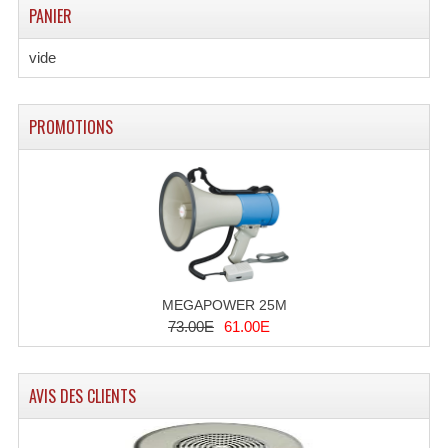
Enceintes Et Caissons Basses
PANIER
Packs Sono
vide
Enceintes Amplifiées Actives
PROMOTIONS
Enceintes, Système Amplifiés
Enceintes Passives Sono
Retours De Scène
Caisson De Basse Amplifié
Caissons De Basses
MEGAPOWER 25M
73.00E
61.00E
Enceinte Nomade Bluetooth
Enceintes (Ecoutes De Studio)
AVIS DES CLIENTS
Enceintes Autonomes Portables Amplifiées