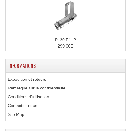
Accessoires Enceintes
Accessoires Micro, Pieds De Régie
Cellule (s)
Diamants
PI 20 R1 IP
299.00E
Pieds D'enceintes
Selecteurs Audio Vidéo
INFORMATIONS
Amplificateurs
Expédition et retours
Amplificateurs Multi-Canaux
Remarque sur la confidentialité
Conditions d'utilisation
Casques Stéréo
Contactez-nous
Compresseurs , Limiteurs , Noise Gate
Site Map
Egaliseur Egaliseurs