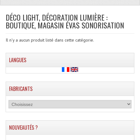
Quoi De Neuf?
Promotions
DÉCO LIGHT, DÉCORATION LUMIÈRE :
BOUTIQUE, MAGASIN ÉVAS SONORISATION
Plan Acces, Horaires.
Location De Matériel
Il n'y a aucun produit listé dans cette catégorie.
Le Matériel D´occasion
LANGUES
Recherche Avancée
Recevoir Nos Promotions
FABRICANTS
Faire Votre Devis
CATÉGORIES
Sonorisation
NOUVEAUTÉS ?
Accessoires Pieds Cellules Diamants