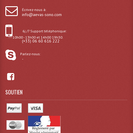
Microphones Scène Et Studio
Écrivez-nous à:
info@aevas-sono.com
Microphones Filaires
6j /7 Support téléphonique:
Micro Sans Fil HF VHF 200MHZ
--- 10h00 - 13h00 et 14h00 19h30.
(+33) 06 60 616 222
Micro Sans Fil HF UHF 800MHZ
Parlez-nous:
Micros De Studio
-
Microphones De Surface
Multi-Effets, Reverbes Etc...
SOUTIEN
Peripheriques Traitements Et Accessoires
Portes Voix Mégaphones
Pupitre Pour Discours
Samplers, Échantillonneurs