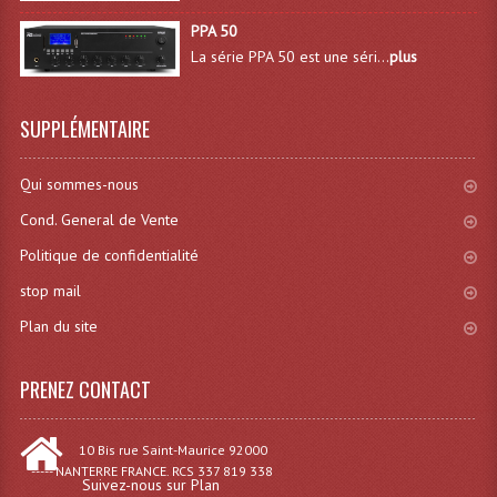
Lecteurs Cd À Plats
PPA 50
La série PPA 50 est une séri...
plus
Lecteurs Cd À Plats Lecteur MP3
Lecteurs Double Cd Mixage Intégrée
SUPPLÉMENTAIRE
Lecteurs Double Cd MP3
Qui sommes-nous
Lecteurs Lasers Simple Et Mp3 (rack 19")
Cond. General de Vente
Minidisc
Politique de confidentialité
stop mail
Digital Package Et Logiciel
Plan du site
Enregistreur Numérique
PRENEZ CONTACT
Platines Dvd Pour Dj
Platines Cassettes
10 Bis rue Saint-Maurice 92000
----- NANTERRE FRANCE. RCS 337 819 338
Limiteur De Niveau Sonore
Suivez-nous sur Plan