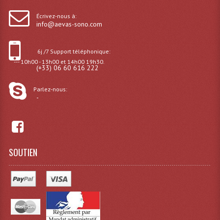
Microphones Scène Et Studio
Écrivez-nous à:
info@aevas-sono.com
Microphones Filaires
6j /7 Support téléphonique:
Micro Sans Fil HF VHF 200MHZ
--- 10h00 - 13h00 et 14h00 19h30.
(+33) 06 60 616 222
Micro Sans Fil HF UHF 800MHZ
Parlez-nous:
Micros De Studio
-
Microphones De Surface
Multi-Effets, Reverbes Etc...
SOUTIEN
Peripheriques Traitements Et Accessoires
Portes Voix Mégaphones
Pupitre Pour Discours
Samplers, Échantillonneurs