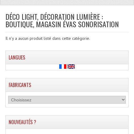
Quoi De Neuf?
Promotions
DÉCO LIGHT, DÉCORATION LUMIÈRE :
BOUTIQUE, MAGASIN ÉVAS SONORISATION
Plan Acces, Horaires.
Location De Matériel
Il n'y a aucun produit listé dans cette catégorie.
Le Matériel D´occasion
LANGUES
Recherche Avancée
Recevoir Nos Promotions
FABRICANTS
Faire Votre Devis
CATÉGORIES
Sonorisation
NOUVEAUTÉS ?
Accessoires Pieds Cellules Diamants