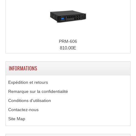
Accessoires Enceintes
Accessoires Micro, Pieds De Régie
Cellule (s)
Diamants
PRM-606
810.00E
Pieds D'enceintes
Selecteurs Audio Vidéo
INFORMATIONS
Amplificateurs
Expédition et retours
Amplificateurs Multi-Canaux
Remarque sur la confidentialité
Conditions d'utilisation
Casques Stéréo
Contactez-nous
Compresseurs , Limiteurs , Noise Gate
Site Map
Egaliseur Egaliseurs