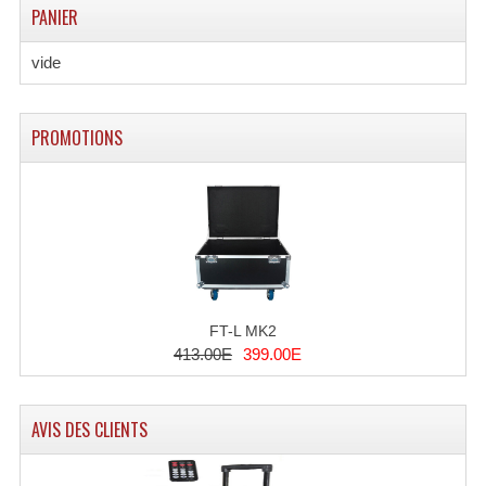
Enceintes Et Caissons Basses
PANIER
Packs Sono
vide
Enceintes Amplifiées Actives
PROMOTIONS
Enceintes, Système Amplifiés
Enceintes Passives Sono
Retours De Scène
Caisson De Basse Amplifié
Caissons De Basses
FT-L MK2
413.00E
399.00E
Enceinte Nomade Bluetooth
Enceintes (Ecoutes De Studio)
AVIS DES CLIENTS
Enceintes Autonomes Portables Amplifiées