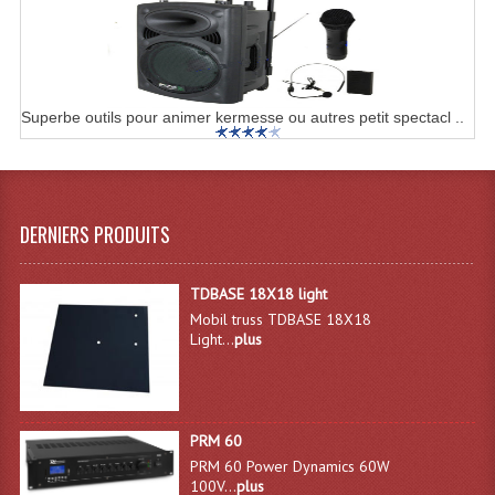
Enceintes Hifi
Enceintes Monitoring
Filtres Actifs, Correcteurs
Superbe outils pour animer kermesse ou autres petit spectacl ..
Haut-Parleurs Moteurs Tweeters Filtres
Haut Parleurs Sono
DERNIERS PRODUITS
Filtres Passifs
Haut-Parleurs Amplis Guitare
TDBASE 18X18 light
Mobil truss TDBASE 18X18
Moteurs Pavillons Pour Enceinte
Light...
plus
Tweeters Pour Enceintes
Lecteurs Audio & Sources
PRM 60
PRM 60 Power Dynamics 60W
Platines Disque Vinyles
100V...
plus