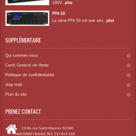
100V...
plus
Lecteurs Cd À Plats
PPA 50
Lecteurs Cd À Plats Lecteur MP3
La série PPA 50 est une séri...
plus
Lecteurs Double Cd Mixage Intégrée
SUPPLÉMENTAIRE
Lecteurs Double Cd MP3
Qui sommes-nous
Lecteurs Lasers Simple Et Mp3 (rack 19")
Cond. General de Vente
Minidisc
Politique de confidentialité
Digital Package Et Logiciel
stop mail
Enregistreur Numérique
Plan du site
Platines Dvd Pour Dj
PRENEZ CONTACT
Platines Cassettes
10 Bis rue Saint-Maurice 92000
Limiteur De Niveau Sonore
----- NANTERRE FRANCE. RCS 337 819 338