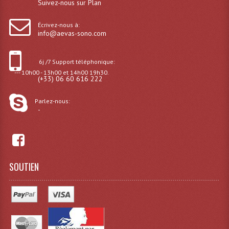
Suivez-nous sur Plan
Microphones Scène Et Studio
Écrivez-nous à:
info@aevas-sono.com
Microphones Filaires
Micro Sans Fil HF VHF 200MHZ
6j /7 Support téléphonique:
--- 10h00 - 13h00 et 14h00 19h30.
Micro Sans Fil HF UHF 800MHZ
(+33) 06 60 616 222
Micros De Studio
Parlez-nous:
-
Microphones De Surface
Multi-Effets, Reverbes Etc...
Peripheriques Traitements Et Accessoires
SOUTIEN
Portes Voix Mégaphones
Pupitre Pour Discours
Samplers, Échantillonneurs