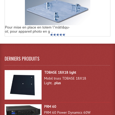
Enceintes Hifi
Enceintes Monitoring
Filtres Actifs, Correcteurs
Pour mise en place en totem \"mât\&qu-
ot; pour appareil photo en g ..
Haut-Parleurs Moteurs Tweeters Filtres
Haut Parleurs Sono
Filtres Passifs
DERNIERS PRODUITS
Haut-Parleurs Amplis Guitare
TDBASE 18X18 light
Moteurs Pavillons Pour Enceinte
Mobil truss TDBASE 18X18
Light...
plus
Tweeters Pour Enceintes
Lecteurs Audio & Sources
PRM 60
Platines Disque Vinyles
PRM 60 Power Dynamics 60W