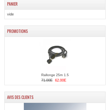
Enceintes Et Caissons Basses
PANIER
Packs Sono
vide
Enceintes Amplifiées Actives
PROMOTIONS
Enceintes, Système Amplifiés
Enceintes Passives Sono
Retours De Scène
Caisson De Basse Amplifié
Caissons De Basses
Rallonge 25m 1.5
71.00E
62.00E
Enceinte Nomade Bluetooth
Enceintes (Ecoutes De Studio)
AVIS DES CLIENTS
Enceintes Autonomes Portables Amplifiées