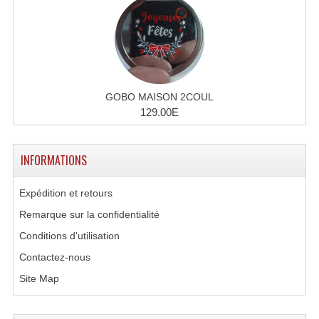
Accessoires Enceintes
Accessoires Micro, Pieds De Régie
Cellule (s)
Diamants
GOBO MAISON 2COUL
129.00E
Pieds D'enceintes
Selecteurs Audio Vidéo
INFORMATIONS
Amplificateurs
Expédition et retours
Amplificateurs Multi-Canaux
Remarque sur la confidentialité
Conditions d'utilisation
Casques Stéréo
Contactez-nous
Compresseurs , Limiteurs , Noise Gate
Site Map
Egaliseur Egaliseurs