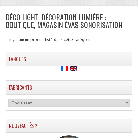
Quoi De Neuf?
Promotions
DÉCO LIGHT, DÉCORATION LUMIÈRE :
BOUTIQUE, MAGASIN ÉVAS SONORISATION
Plan Acces, Horaires.
Location De Matériel
Il n'y a aucun produit listé dans cette catégorie.
Le Matériel D´occasion
LANGUES
Recherche Avancée
Recevoir Nos Promotions
FABRICANTS
Faire Votre Devis
CATÉGORIES
Sonorisation
NOUVEAUTÉS ?
Accessoires Pieds Cellules Diamants